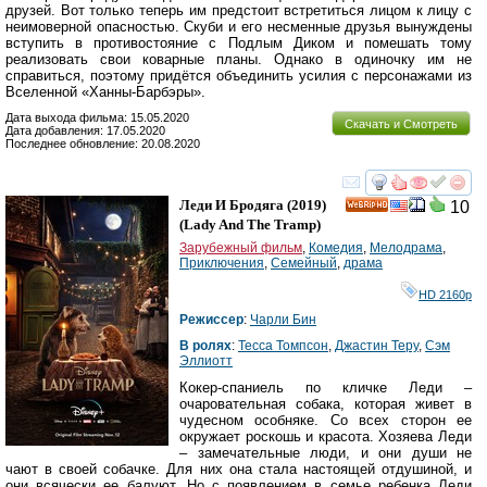
друзей. Вот только теперь им предстоит встретиться лицом к лицу с
неимоверной опасностью. Скуби и его несменные друзья вынуждены
вступить в противостояние с Подлым Диком и помешать тому
реализовать свои коварные планы. Однако в одиночку им не
справиться, поэтому придётся объединить усилия с персонажами из
Вселенной «Ханны-Барбэры».
Дата выхода фильма: 15.05.2020
Скачать и Смотреть
Дата добавления: 17.05.2020
Последнее обновление: 20.08.2020
смотреть
инте
Леди И Бродяга
(2019)
10
HD
(
Lady And The Tramp
)
Зарубежный фильм
,
Комедия
,
Мелодрама
,
Приключения
,
Семейный
,
драма
HD 2160р
Режиссер
:
Чарли Бин
В ролях
:
Тесса Томпсон
,
Джастин Теру
,
Сэм
Эллиотт
Кокер-спаниель по кличке Леди –
очаровательная собака, которая живет в
чудесном особняке. Со всех сторон ее
окружает роскошь и красота. Хозяева Леди
– замечательные люди, и они души не
чают в своей собачке. Для них она стала настоящей отдушиной, и
они всячески ее балуют. Но с появлением в семье ребенка Леди