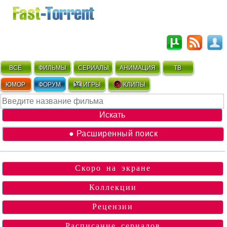
ВСЁ
ФИЛЬМЫ
СЕРИАЛЫ
АНИМАЦИЯ
ТВ
ЮМОР
ФОРУМ
ИГРЫ
КЛИПЫ
● Расширенный поиск
Скоро на экране
Коллекции
Рецензии
Расписание сериалов