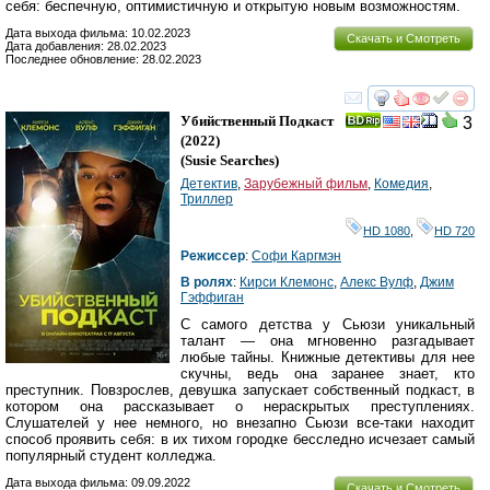
себя: беспечную, оптимистичную и открытую новым возможностям.
Дата выхода фильма: 10.02.2023
Скачать и Смотреть
Дата добавления: 28.02.2023
Последнее обновление: 28.02.2023
смотреть
инте
Убийственный Подкаст
3
(2022)
(
Susie Searches
)
Детектив
,
Зарубежный фильм
,
Комедия
,
Триллер
HD 1080
,
HD 720
Режиссер
:
Софи Каргмэн
В ролях
:
Кирси Клемонс
,
Алекс Вулф
,
Джим
Гэффиган
С самого детства у Сьюзи уникальный
талант — она мгновенно разгадывает
любые тайны. Книжные детективы для нее
скучны, ведь она заранее знает, кто
преступник. Повзрослев, девушка запускает собственный подкаст, в
котором она рассказывает о нераскрытых преступлениях.
Слушателей у нее немного, но внезапно Сьюзи все-таки находит
способ проявить себя: в их тихом городке бесследно исчезает самый
популярный студент колледжа.
Дата выхода фильма: 09.09.2022
Скачать и Смотреть