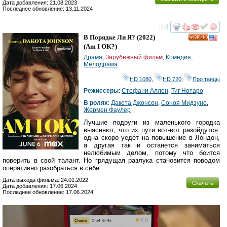
Дата добавления: 21.08.2023
Последнее обновление: 13.11.2024
смотреть
инте
В Порядке Ли Я?
(2022)
HD
(
Am I OK?
)
Драма
,
Зарубежный фильм
,
Комедия
,
Мелодрама
HD 1080
,
HD 720
,
Про танцы
Режиссеры
:
Стефани Аллен
,
Тиг Нотаро
В ролях
:
Дакота Джонсон
,
Соноя Мидзуно
,
Жермен Фаулер
Лучшие подруги из маленького городка
выясняют, что их пути вот-вот разойдутся:
одна скоро уедет на повышение в Лондон,
а другая так и останется заниматься
нелюбимым делом, потому что боится
поверить в свой талант. Но грядущая разлука становится поводом
оперативно разобраться в себе.
Дата выхода фильма: 24.01.2022
Скачать
Дата добавления: 17.06.2024
Последнее обновление: 17.06.2024