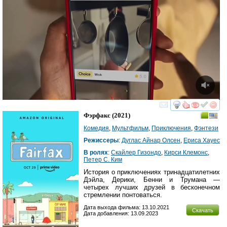
смотреть
инте
Фэрфакс
(2021)
Комедия
,
Мультфильм
,
Приключения
,
Фэнтези
Режиссеры
:
Дуглас Айнар Олсен
,
Ериcа Хаyес
В ролях
:
Скайлер Гизондо
,
Кирси Клемонс
,
Петер С. Ким
История о приключениях тринадцатилетних
Дэйла, Дерики, Бенни и Трумана —
четырех лучших друзей в бесконечном
стремлении понтоваться.
Дата выхода фильма: 13.10.2021
Скачать
Дата добавления: 13.09.2023