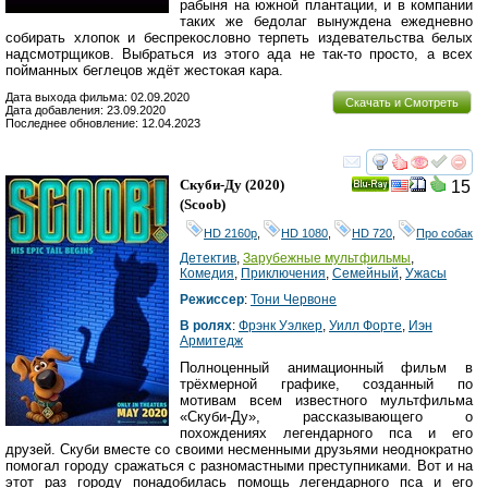
рабыня на южной плантации, и в компании
таких же бедолаг вынуждена ежедневно
собирать хлопок и беспрекословно терпеть издевательства белых
надсмотрщиков. Выбраться из этого ада не так-то просто, а всех
пойманных беглецов ждёт жестокая кара.
Дата выхода фильма: 02.09.2020
Скачать и Смотреть
Дата добавления: 23.09.2020
Последнее обновление: 12.04.2023
смотреть
инте
Скуби-Ду
(2020)
15
Ray
(
Scoob
)
HD 2160р
,
HD 1080
,
HD 720
,
Про собак
Детектив
,
Зарубежные мультфильмы
,
Комедия
,
Приключения
,
Семейный
,
Ужасы
Режиссер
:
Тони Червоне
В ролях
:
Фрэнк Уэлкер
,
Уилл Форте
,
Иэн
Армитедж
Полноценный анимационный фильм в
трёхмерной графике, созданный по
мотивам всем известного мультфильма
«Скуби-Ду», рассказывающего о
похождениях легендарного пса и его
друзей. Скуби вместе со своими несменными друзьями неоднократно
помогал городу сражаться с разномастными преступниками. Вот и на
этот раз городу понадобилась помощь легендарного пса и его