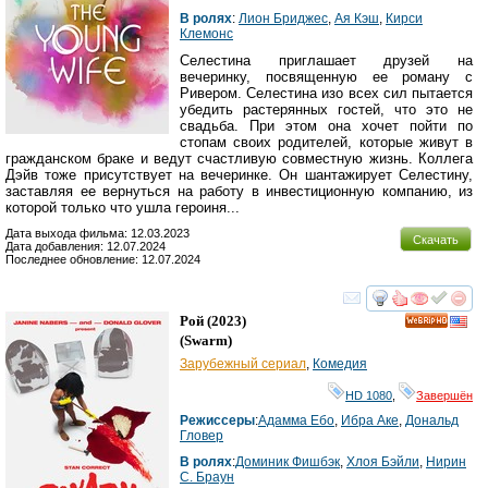
В ролях
:
Лион Бриджес
,
Ая Кэш
,
Кирси
Клемонс
Селестина приглашает друзей на
вечеринку, посвященную ее роману с
Ривером. Селестина изо всех сил пытается
убедить растерянных гостей, что это не
свадьба. При этом она хочет пойти по
стопам своих родителей, которые живут в
гражданском браке и ведут счастливую совместную жизнь. Коллега
Дэйв тоже присутствует на вечеринке. Он шантажирует Селестину,
заставляя ее вернуться на работу в инвестиционную компанию, из
которой только что ушла героиня...
Дата выхода фильма: 12.03.2023
Скачать
Дата добавления: 12.07.2024
Последнее обновление: 12.07.2024
смотреть
инте
Рой
(2023)
HD
(
Swarm
)
Зарубежный сериал
,
Комедия
HD 1080
,
Завершён
Режиссеры
:
Адамма Ебо
,
Ибра Аке
,
Дональд
Гловер
В ролях
:
Доминик Фишбэк
,
Хлоя Бэйли
,
Нирин
С. Браун