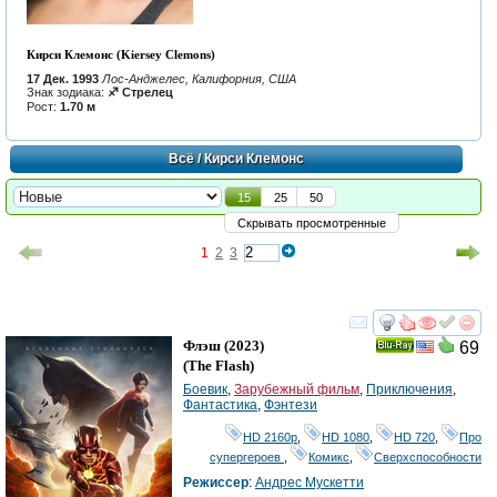
Кирси Клемонс (Kiersey Clemons)
17 Дек. 1993
Лос-Анджелес, Калифорния, США
Знак зодиака:
♐ Стрелец
Рост:
1.70 м
Всё
/ Кирси Клемонс
15
25
50
Скрывать просмотренные
1
2
3
смотреть
инте
Флэш
(2023)
69
Ray
(
The Flash
)
Боевик
,
Зарубежный фильм
,
Приключения
,
Фантастика
,
Фэнтези
HD 2160р
,
HD 1080
,
HD 720
,
Про
супергероев
,
Комикс
,
Сверхспособности
Режиссер
:
Андрес Мускетти