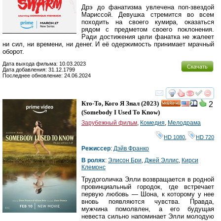
Дрэ до фанатизма увлечена поп-звездой
Мариссой. Девушка стремится во всем
походить на своего кумира, оказаться
рядом с предметом своего поклонения.
Ради достижения цели фанатка не жалеет
ни сил, ни времени, ни денег. И её одержимость принимает мрачный
оборот.
Дата выхода фильма: 10.03.2023
Скачать
Дата добавления: 31.12.1799
Последнее обновление: 24.06.2024
смотреть
инте
Кто-То, Кого Я Знал
(2023)
2
HD
(
Somebody I Used To Know
)
Зарубежный фильм
,
Комедия
,
Мелодрама
HD 1080
,
HD 720
Режиссер
:
Дэйв Франко
В ролях
:
Элисон Бри
,
Джей Эллис
,
Кирси
Клемонс
Трудоголичка Элли возвращается в родной
провинциальный городок, где встречает
первую любовь — Шона, к которому у нее
вновь появляются чувства. Правда,
мужчина помолвлен, а его будущая
невеста сильно напоминает Элли молодую