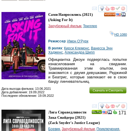
смотреть
инте
Сами Напросились
(2021)
HD
(
Asking For It
)
Зарубежный фильм
,
Триллер
HD 1080
Режиссер
:
Имон О’Рурк
В ролях
:
Кирси Клемонс
,
Ванесса Энн
Хадженс
,
Александра Шипп
Официантка Джоуи подверглась попытке
изнасилования на свидании.
Травмированная этим опытом, она
знакомится с двумя девушками, Реджиной
и Беатрис, которые завлекают ее в свою
банду линчевательниц.
Дата выхода фильма: 13.06.2021
Скачать и Смотреть
Дата добавления: 19.09.2022
Последнее обновление: 19.09.2022
смотреть
инте
Лига Справедливости
171
Ray
Зака Снайдера
(2021)
(
Zack Snyder's Justice League
)
Боевик
,
Зарубежный фильм
,
Приключения
,