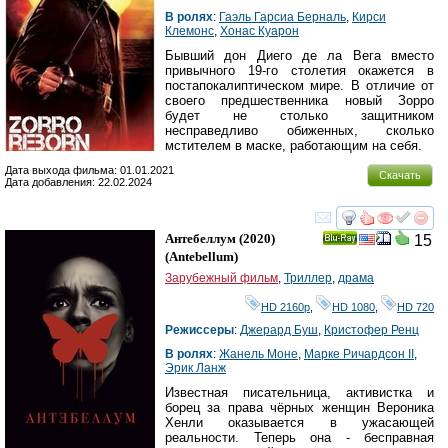
В ролях
:
Гаэль Гарсиа Берналь
,
Кирси
Клемонс
,
Хонас Куарон
Бывший дон Диего де ла Вега вместо
привычного 19-го столетия окажется в
постапокалиптическом мире. В отличие от
своего предшественника новый Зорро
будет не столько защитником
несправедливо обиженных, сколько
мстителем в маске, работающим на себя.
Дата выхода фильма: 01.01.2021
Скачать
Дата добавления: 22.02.2024
смотреть
инте
Антебеллум
(2020)
15
Ray
(
Antebellum
)
Зарубежный фильм
,
Триллер
,
драма
HD 2160р
,
HD 1080
,
HD 720
Режиссеры
:
Джерард Буш
,
Кристофер Ренц
В ролях
:
Жанель Моне
,
Марке Ричардсон II
,
Эрик Ланж
Известная писательница, активистка и
борец за права чёрных женщин Вероника
Хенли оказывается в ужасающей
реальности. Теперь она - бесправная