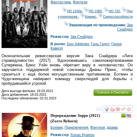
Фантастика
,
Фэнтези
HD 2160р
,
HD 1080
,
HD 720
,
Про
супергероев
,
Комикс
,
Сверхспособности
Экранизация по произведению
:
Зак
Снайдер
Режиссер
:
Зак Снайдер
В ролях
:
Бен Аффлек
,
Галь Гадот
,
Генри
Кавилл
Окончательная режиссерская версия Зака ​​Снайдера «Лиги
справедливости» (2017). Вдохновившись самопожертвованием
Супермена, Брюс Уэйн вновь обретает веру в человечество. Он
заручается поддержкой новой союзницы Дианы Принс, чтобы
сразиться с ещё более могущественным противником. Бэтмен и
Чудо-женщина набирают команду сверхлюдей для борьбы с
пробудившейся угрозой.
Дата выхода фильма: 18.03.2021
Скачать и Смотреть
Дата добавления: 18.03.2021
Последнее обновление: 02.01.2023
смотреть
инте
Перерождение Зорро
(2021)
(
Zorro Reborn
)
Боевик
,
Приключения
,
Фэнтези
,
драма
Режиссер
:
Хонас Куарон