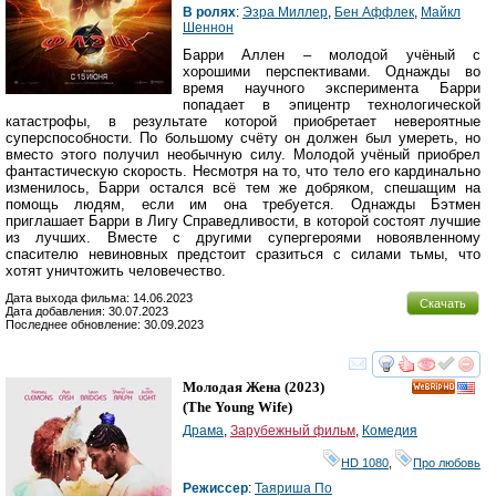
В ролях
:
Эзра Миллер
,
Бен Аффлек
,
Майкл
Шеннон
Барри Аллен – молодой учёный с
хорошими перспективами. Однажды во
время научного эксперимента Барри
попадает в эпицентр технологической
катастрофы, в результате которой приобретает невероятные
суперспособности. По большому счёту он должен был умереть, но
вместо этого получил необычную силу. Молодой учёный приобрел
фантастическую скорость. Несмотря на то, что тело его кардинально
изменилось, Барри остался всё тем же добряком, спешащим на
помощь людям, если им она требуется. Однажды Бэтмен
приглашает Барри в Лигу Справедливости, в которой состоят лучшие
из лучших. Вместе с другими супергероями новоявленному
спасителю невиновных предстоит сразиться с силами тьмы, что
хотят уничтожить человечество.
Дата выхода фильма: 14.06.2023
Скачать
Дата добавления: 30.07.2023
Последнее обновление: 30.09.2023
смотреть
инте
Молодая Жена
(2023)
HD
(
The Young Wife
)
Драма
,
Зарубежный фильм
,
Комедия
HD 1080
,
Про любовь
Режиссер
:
Таяриша По