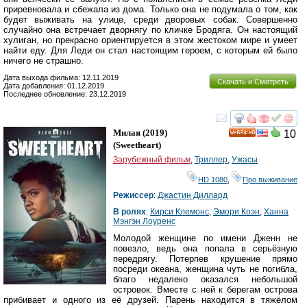
приревновала и сбежала из дома. Только она не подумала о том, как
будет выживать на улице, среди дворовых собак. Совершенно
случайно она встречает дворнягу по кличке Бродяга. Он настоящий
хулиган, но прекрасно ориентируется в этом жестоком мире и умеет
найти еду. Для Леди он стал настоящим героем, с которым ей было
ничего не страшно.
Дата выхода фильма: 12.11.2019
Скачать и Смотреть
Дата добавления: 01.12.2019
Последнее обновление: 23.12.2019
смотреть
инте
Милая
(2019)
10
HD
(
Sweetheart
)
Зарубежный фильм
,
Триллер
,
Ужасы
HD 1080
,
Про выживание
Режиссер
:
Джастин Диллард
В ролях
:
Кирси Клемонс
,
Эмори Коэн
,
Ханна
Мэнгэн Лоуренс
Молодой женщине по имени Дженн не
повезло, ведь она попала в серьёзную
передрягу. Потерпев крушение прямо
посреди океана, женщина чуть не погибла,
благо недалеко оказался небольшой
островок. Вместе с ней к берегам острова
прибивает и одного из её друзей. Парень находится в тяжёлом