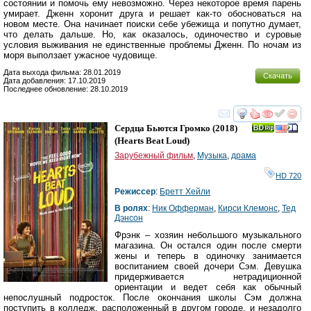
состоянии и помочь ему невозможно. Через некоторое время парень
умирает. Дженн хоронит друга и решает как-то обосноваться на
новом месте. Она начинает поиски себе убежища и попутно думает,
что делать дальше. Но, как оказалось, одиночество и суровые
условия выживания не единственные проблемы Дженн. По ночам из
моря выползает ужасное чудовище.
Дата выхода фильма: 28.01.2019
Скачать
Дата добавления: 17.10.2019
Последнее обновление: 28.10.2019
смотреть
инте
Сердца Бьются Громко
(2018)
(
Hearts Beat Loud
)
Зарубежный фильм
,
Музыка
,
драма
HD 720
Режиссер
:
Бретт Хейли
В ролях
:
Ник Офферман
,
Кирси Клемонс
,
Тед
Дэнсон
Фрэнк – хозяин небольшого музыкального
магазина. Он остался один после смерти
жены и теперь в одиночку занимается
воспитанием своей дочери Сэм. Девушка
придерживается нетрадиционной
ориентации и ведет себя как обычный
непослушный подросток. После окончания школы Сэм должна
поступить в колледж, расположенный в другом городе, и незадолго