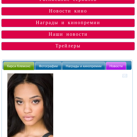
Новости кино
Награды и кинопремии
Наши новости
Трейлеры
Кирси Клемонс
Фотографии
Награды и кинопремии
Новости