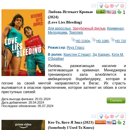
смотреть
инте
Любовь Истекает Кровью
1
(2024)
(
Love Lies Bleeding
)
Для взрослых
,
Зарубежный фильм
,
Криминал
,
Мелодрама
,
Триллер
HD 2160р
,
HD 1080
,
HD 720
Режиссер
:
Роуз Гласс
В ролях
:
Кристен Стюарт
,
Эд Харрис
,
Кэти М.
О’Брайан
Любовь, разжигающая насилие и
затягивающая в криминал. Менеджерка
тренажерного зала влюбляется в
амбициозную бодибилдерку, которая в
погоне за своей мечтой направляется в Вегас. Их страсть
выливается в опасное приключение, которое затянет их обоих в сети
преступных связей.
Дата выхода фильма: 20.01.2024
Скачать
Дата добавления: 28.04.2024
Последнее обновление: 05.07.2024
смотреть
инте
Кто-То, Кого Я Знал
(2023)
2
HD
(
Somebody I Used To Know
)