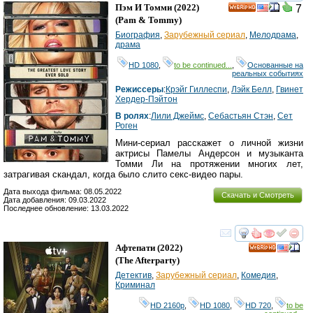
смотреть
инте
Пэм И Томми
(2022)
7
HD
(
Pam & Tommy
)
Биография
,
Зарубежный сериал
,
Мелодрама
,
драма
HD 1080
,
to be continued...
,
Основанные на
реальных событиях
Режиссеры
:
Крэйг Гиллеспи
,
Лэйк Белл
,
Гвинет
Хердер-Пэйтон
В ролях
:
Лили Джеймс
,
Себастьян Стэн
,
Сет
Роген
Мини-сериал расскажет о личной жизни
актрисы Памелы Андерсон и музыканта
Томми Ли на протяжении многих лет,
затрагивая скандал, когда было слито секс-видео пары.
Дата выхода фильма: 08.05.2022
Скачать и Смотреть
Дата добавления: 09.03.2022
Последнее обновление: 13.03.2022
смотреть
инте
Афтепати
(2022)
HD
(
The Afterparty
)
Детектив
,
Зарубежный сериал
,
Комедия
,
Криминал
HD 2160р
,
HD 1080
,
HD 720
,
to be