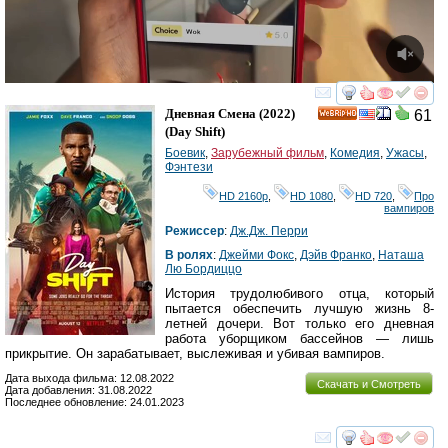
смотреть
инте
Дневная Смена
(2022)
61
HD
(
Day Shift
)
Боевик
,
Зарубежный фильм
,
Комедия
,
Ужасы
,
Фэнтези
HD 2160р
,
HD 1080
,
HD 720
,
Про
вампиров
Режиссер
:
Дж.Дж. Перри
В ролях
:
Джейми Фокс
,
Дэйв Франко
,
Наташа
Лю Бордиццо
История трудолюбивого отца, который
пытается обеспечить лучшую жизнь 8-
летней дочери. Вот только его дневная
работа уборщиком бассейнов — лишь
прикрытие. Он зарабатывает, выслеживая и убивая вампиров.
Дата выхода фильма: 12.08.2022
Скачать и Смотреть
Дата добавления: 31.08.2022
Последнее обновление: 24.01.2023