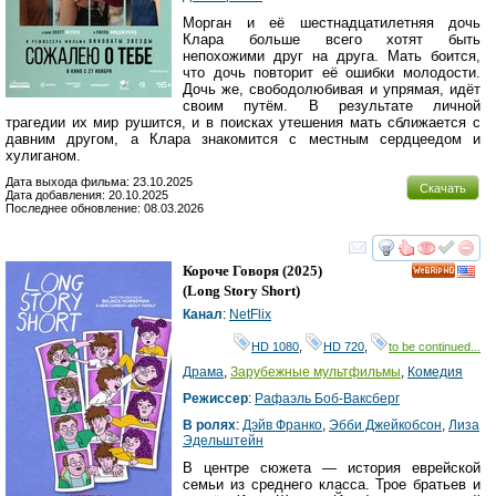
Морган и её шестнадцатилетняя дочь
Клара больше всего хотят быть
непохожими друг на друга. Мать боится,
что дочь повторит её ошибки молодости.
Дочь же, свободолюбивая и упрямая, идёт
своим путём. В результате личной
трагедии их мир рушится, и в поисках утешения мать сближается с
давним другом, а Клара знакомится с местным сердцеедом и
хулиганом.
Дата выхода фильма: 23.10.2025
Скачать
Дата добавления: 20.10.2025
Последнее обновление: 08.03.2026
смотреть
инте
Короче Говоря
(2025)
HD
(
Long Story Short
)
Канал
:
NetFlix
HD 1080
,
HD 720
,
to be continued...
Драма
,
Зарубежные мультфильмы
,
Комедия
Режиссер
:
Рафаэль Боб-Ваксберг
В ролях
:
Дэйв Франко
,
Эбби Джейкобсон
,
Лиза
Эдельштейн
В центре сюжета — история еврейской
семьи из среднего класса. Трое братьев и