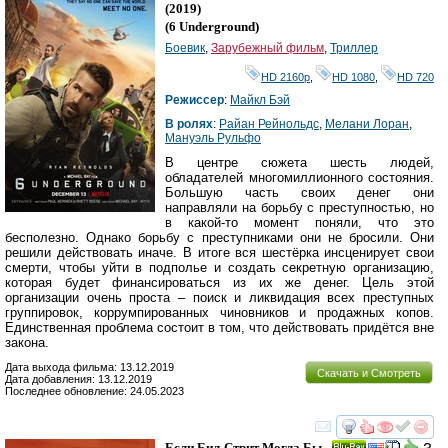
HD
(2019)
(
6 Underground
)
Боевик
,
Зарубежный фильм
,
Триллер
HD 2160р
,
HD 1080
,
HD 720
Режиссер
:
Майкл Бэй
В ролях
:
Райан Рейнольдс
,
Мелани Лоран
,
Мануэль Рульфо
В центре сюжета шесть людей,
обладателей многомиллионного состояния.
Большую часть своих денег они
направляли на борьбу с преступностью, но
в какой-то момент поняли, что это
бесполезно. Однако борьбу с преступниками они не бросили. Они
решили действовать иначе. В итоге вся шестёрка инсценирует свои
смерти, чтобы уйти в подполье и создать секретную организацию,
которая будет финансироваться из их же денег. Цель этой
организации очень проста – поиск и ликвидация всех преступных
группировок, коррумпированных чиновников и продажных копов.
Единственная проблема состоит в том, что действовать придётся вне
закона.
Дата выхода фильма: 13.12.2019
Скачать и Смотреть
Дата добавления: 13.12.2019
Последнее обновление: 24.05.2023
смотреть
инте
Если Бил-Стрит Могла Бы