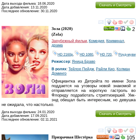
Дата выхода фильма: 18.06.2020
Скачать и Смотреть
Дата добавления: 13.11.2020
Последнее обновление: 30.11.2020
смотреть
инте
Зола
(2020)
2
Ray
(
Zola
)
Зарубежный фильм
,
Комедия
,
Криминал
,
драма
HD 2160р
,
HD 1080
,
HD 720
,
Роуд-муви
Режиссер
:
Яница Браво
В ролях
:
Тейлор Пейдж
,
Райли Кио
,
Колман
Доминго
Официантка из Детройта по имени Зола
поддается на уговоры новой знакомой и
отправляется на короткую гастроль во
Флориду подработать стриптизершей. Уик-
энд обещал быть интересным, но девушка
не ожидала, что настолько.
Дата выхода фильма: 24.01.2020
Скачать и Смотреть
Дата добавления: 17.09.2021
Последнее обновление: 02.11.2021
смотреть
инте
Призрачная Шестёрка
105