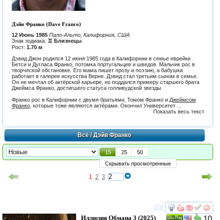
Дэйв Франко (Dave Franco)
12 Июнь 1985
Пало-Альто, Калифорния, США
Знак зодиака:
♊ Близнецы
Рост:
1.70 м
Дэвид Джон родился 12 июня 1985 года в Калифорнии в семье еврейки
Бетси и Дугласа Франко, потомка португальцев и шведов. Мальчик рос в
творческой обстановке. Его мама пишет прозу и поэзию, а бабушка
работает в галерее искусства Верне. Дэвид стал третьим сыном в семье.
Он не мечтал об актёрской карьере, но поддался примеру старшего брата
Джеймса Франко, достигшего статуса голливудской звезды.
Франко рос в Калифорнии с двумя братьями, Томом Франко и
Джеймсом
Франко
, которые тоже являются актёрами. Окончил Университет …
Показать весь текст
Всё
/ Дэйв Франко
15
25
50
Скрывать просмотренные
1
2
3
смотреть
инте
Иллюзия Обмана 3
(2025)
10