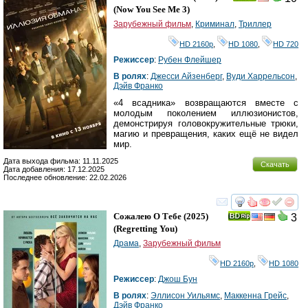
Ray
(
Now You See Me 3
)
Зарубежный фильм
,
Криминал
,
Триллер
HD 2160р
,
HD 1080
,
HD 720
Режиссер
:
Рубен Флейшер
В ролях
:
Джесси Айзенберг
,
Вуди Харрельсон
,
Дэйв Франко
«4 всадника» возвращаются вместе с
молодым поколением иллюзионистов,
демонстрируя головокружительные трюки,
магию и превращения, каких ещё не видел
мир.
Дата выхода фильма: 11.11.2025
Скачать
Дата добавления: 17.12.2025
Последнее обновление: 22.02.2026
смотреть
инте
Сожалею О Тебе
(2025)
3
(
Regretting You
)
Драма
,
Зарубежный фильм
HD 2160р
,
HD 1080
Режиссер
:
Джош Бун
В ролях
:
Эллисон Уильямс
,
Маккенна Грейс
,
Дэйв Франко