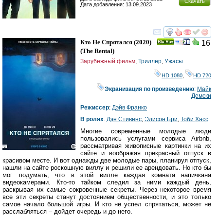
Скачать
Дата добавления: 13.09.2023
смотреть
инте
Кто Не Спрятался
(2020)
16
Ray
(
The Rental
)
Зарубежный фильм
,
Триллер
,
Ужасы
HD 1080
,
HD 720
Экранизация по произведению
:
Майк
Демски
Режиссер
:
Дэйв Франко
В ролях
:
Дэн Стивенс
,
Элисон Бри
,
Тоби Хасс
Многие современные молодые люди
пользовались услугами сервиса Airbnb,
рассматривая живописные картинки на их
сайте и воображая прекрасный отпуск в
красивом месте. И вот однажды две молодые пары, планируя отпуск,
нашли на сайте роскошную виллу и решили ее арендовать. Но кто бы
мог подумать, что в этой вилле каждая комната напичкана
видеокамерами. Кто-то тайком следил за ними каждый день,
раскрывая их самые сокровенные секреты. Через некоторое время
все эти секреты станут достоянием общественности, и это только
самое начало большой игры. И кто не успел спрятаться, может не
расслабляться – дойдет очередь и до него.