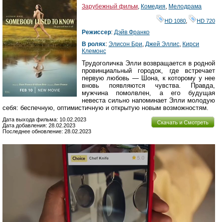
Зарубежный фильм
,
Комедия
,
Мелодрама
HD 1080
,
HD 720
Режиссер
:
Дэйв Франко
В ролях
:
Элисон Бри
,
Джей Эллис
,
Кирси
Клемонс
Трудоголичка Элли возвращается в родной
провинциальный городок, где встречает
первую любовь — Шона, к которому у нее
вновь появляются чувства. Правда,
мужчина помолвлен, а его будущая
невеста сильно напоминает Элли молодую
себя: беспечную, оптимистичную и открытую новым возможностям.
Дата выхода фильма: 10.02.2023
Скачать и Смотреть
Дата добавления: 28.02.2023
Последнее обновление: 28.02.2023