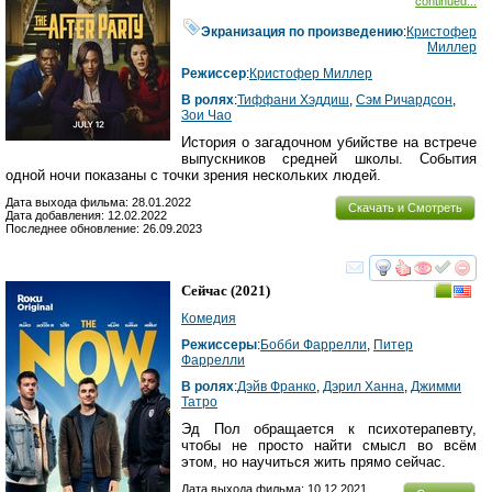
continued...
Экранизация по произведению
:
Кристофер
Миллер
Режиссер
:
Кристофер Миллер
В ролях
:
Тиффани Хэддиш
,
Сэм Ричардсон
,
Зои Чао
История о загадочном убийстве на встрече
выпускников средней школы. События
одной ночи показаны с точки зрения нескольких людей.
Дата выхода фильма: 28.01.2022
Скачать и Смотреть
Дата добавления: 12.02.2022
Последнее обновление: 26.09.2023
смотреть
инте
Сейчас
(2021)
Комедия
Режиссеры
:
Бобби Фаррелли
,
Питер
Фаррелли
В ролях
:
Дэйв Франко
,
Дэрил Ханна
,
Джимми
Татро
Эд Пол обращается к психотерапевту,
чтобы не просто найти смысл во всём
этом, но научиться жить прямо сейчас.
Дата выхода фильма: 10.12.2021