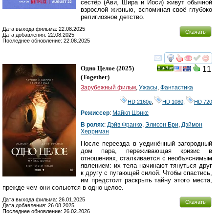
сестёр (Ави, Шира и Йоси) живут обычной
взрослой жизнью, вспоминая своё глубоко
религиозное детство.
Дата выхода фильма: 22.08.2025
Скачать
Дата добавления: 22.08.2025
Последнее обновление: 22.08.2025
смотреть
инте
Одно Целое
(2025)
11
Ray
(
Together
)
Зарубежный фильм
,
Ужасы
,
Фантастика
HD 2160р
,
HD 1080
,
HD 720
Режиссер
:
Майкл Шэнкс
В ролях
:
Дэйв Франко
,
Элисон Бри
,
Дэймон
Херриман
После переезда в уединённый загородный
дом пара, переживающая кризис в
отношениях, сталкивается с необъяснимым
явлением: их тела начинают тянуться друг
к другу с пугающей силой. Чтобы спастись,
им предстоит раскрыть тайну этого места,
прежде чем они сольются в одно целое.
Дата выхода фильма: 26.01.2025
Скачать
Дата добавления: 26.08.2025
Последнее обновление: 26.02.2026