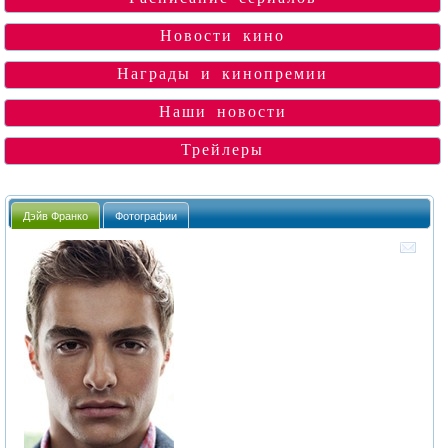
Новости кино
Награды и кинопремии
Наши новости
Трейлеры
Дэйв Франко
Фотографии