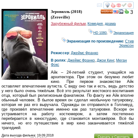
смотреть
инте
Зеровилль
(2018)
3
HD
(
Zeroville
)
Зарубежный фильм
,
Комедия
,
драма
HD 1080
,
Экранизация
Экранизация по произведению
:
Стив
Эриксон
Режиссер
:
Джеймс Франко
В ролях
:
Джеймс Франко
,
Джои Кинг
,
Меган
Фокс
Айк – 24-летний студент, учащийся на
архитектора. При этом он безумно любит
кино. При первом знакомстве Айк
оставляет впечатление аутиста. С виду оно так и есть, ведь детство
у него было очень тяжёлым. Всё это результат жестокого воспитания
отца, который был религиозным фанатиком. По факту же Айк вполне
обычный человек. В былое время он сделал необычную татуировку,
которая не раз его выручала. Однажды он отправился в Голливуд,
где произвёл впечатление именно как раз татуировке. Вскоре он
устраивается на работу костюмером, а затем постепенно
перебирается в киностудию, где становится монтажёром. Всё бы
ничего, но его путешествие в мир кино заканчивается тяжёлой
трагедией.
Дата выхода фильма: 19.09.2018
Скачать и Смотреть