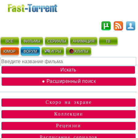
ВСЁ
ФИЛЬМЫ
СЕРИАЛЫ
АНИМАЦИЯ
ТВ
ЮМОР
ФОРУМ
ИГРЫ
КЛИПЫ
● Расширенный поиск
Скоро на экране
Коллекции
Рецензии
Расписание сериалов