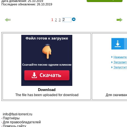
Дата добавления: 25.10.2019
Последнее обновление: 26.10.2019
1
2
3
Download
The file has been uploaded for download
Для скачива
info@fast-torrent.ru
Партнёры
Для правообладателей
Помощь сайту