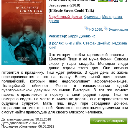
3
Ray
Заговорить
(2018)
(
If Beale Street Could Talk
)
Зарубежный фильм
,
Криминал
,
Мелодрама
,
драма
HD 1080
,
Экранизация
Режиссер
:
Барри Дженкинс
В ролях
:
Кики Лэйн
,
Стефан Джеймс
,
Реджина
Кинг
Это история любви гарлемской парочки –
19-летней Тиши и её мужа Фонни. Совсем
скоро у пары свадьба. Молодые люди
давно ждали этого дня. Они активно
готовятся к празднику. Тиш ждёт ребёнка. В один день их жизнь
переворачивается с ног на голову. Всему виной один расист-
полицейский, который явно недолюбливает афроамериканцев.
Полицейский обвиняет Фонни в изнасиловании одной
пуэрториканской девушки по имени Виктория. В тот же момент
парень отправляется в тюрьму в свой родной город. Тиш не
намерена сидеть на месте и ничего не делать, она отправляется за
будущим супругом. Мать Тиш, видя горе страдания дочери,
отправляется вместе с ней. Возможно, совместными усилиями они
смогут найти правосудие для своего близкого человека.
Дата выхода фильма: 30.11.2018
Скачать и Смотреть
Дата добавления: 20.03.2019
Последнее обновление: 06.08.2019