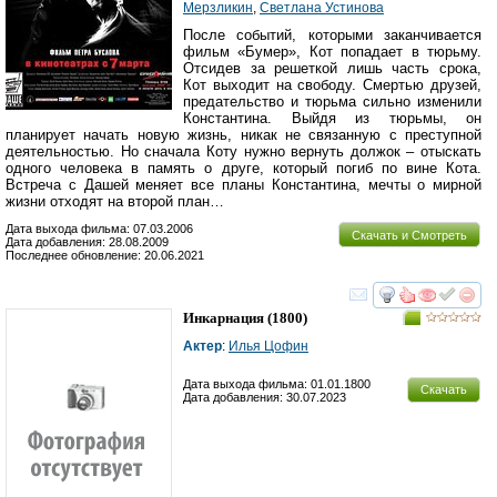
Мерзликин
,
Светлана Устинова
После событий, которыми заканчивается
фильм «Бумер», Кот попадает в тюрьму.
Отсидев за решеткой лишь часть срока,
Кот выходит на свободу. Смертью друзей,
предательство и тюрьма сильно изменили
Константина. Выйдя из тюрьмы, он
планирует начать новую жизнь, никак не связанную с преступной
деятельностью. Но сначала Коту нужно вернуть должок – отыскать
одного человека в память о друге, который погиб по вине Кота.
Встреча с Дашей меняет все планы Константина, мечты о мирной
жизни отходят на второй план…
Дата выхода фильма: 07.03.2006
Скачать и Смотреть
Дата добавления: 28.08.2009
Последнее обновление: 20.06.2021
смотреть
инте
Инкарнация
(1800)
Актер
:
Илья Цофин
Дата выхода фильма: 01.01.1800
Скачать
Дата добавления: 30.07.2023