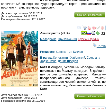
происходить необъяснимые вещи:
злосчастный конверт как будто преследует героя, целенаправленно
ведя его к таинственному адресату.
Дата выхода фильма: 30.11.2017
Скачать и Смотреть
Дата добавления: 14.12.2017
Последнее обновление: 17.12.2017
смотреть
инте
Авантюристы
(2014)
33
Мелодрама
,
Приключения
,
Русский фильм
HD 720
Режиссер
:
Константин Буслов
В ролях
:
Константин Хабенский
,
Светлана
Ходченкова
,
Денис Шведов
Катя и Андрей, успешный молодой банкир,
прилетают на Мальту на отдых. В дайвинг-
центре они случайно встречают Макса —
профессионального дайвера, тайком
занимающегося черной археологией, и, по
совместительству, бывшего возлюбленного
Кати.
Дата выхода фильма: 10.04.2014
Скачать и Смотреть
Дата добавления: 09.05.2014
Последнее обновление: 08.12.2014