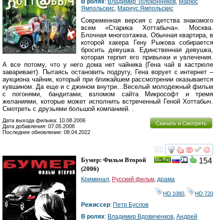
В ролях
:
Владимир Толоконников
,
Марюс
Ямпольскис
,
Мариус Ямпольскис
Современная версия с детства знакомого
всем «Старика Хоттабыча». Москва.
Блочная многоэтажка. Обычная квартира, в
которой хакера Гену Рыжова собирается
бросить девушка. Единственная девушка,
которая терпит его привычки и увлечения.
А все потому, что у него дома нет чайника (Гена чай в кастрюле
заваривает). Пытаясь остановить подругу, Гена ворует с интернет –
аукциона чайник, который при ближайшем рассмотрении оказывается
кувшином. Да еще и с джином внутри…Веселый молодежный фильм
с погонями, бандитами, взломом сайта Микрософт и тремя
желаниями, которые может исполнить встреченный Геной Хоттабыч.
Смотреть с друзьями большой компанией. .
Дата выхода фильма: 10.08.2006
Скачать и Смотреть
Дата добавления: 07.05.2008
Последнее обновление: 08.04.2022
смотреть
инте
Бумер: Фильм Второй
154
Ray
(2006)
Криминал
,
Русский фильм
,
драма
HD 1080
,
HD 720
Режиссер
:
Петр Буслов
В ролях
:
Владимир Вдовиченков
,
Андрей