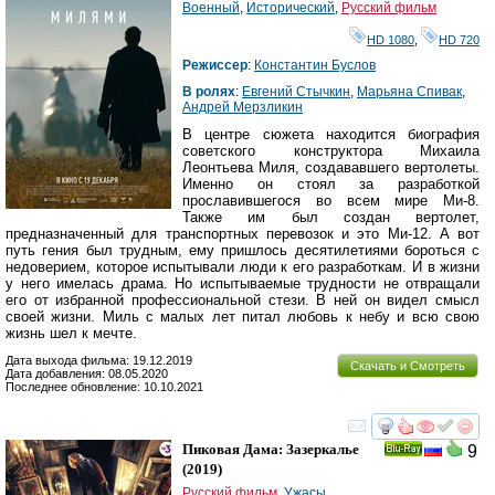
Военный
,
Исторический
,
Русский фильм
HD 1080
,
HD 720
Режиссер
:
Константин Буслов
В ролях
:
Евгений Стычкин
,
Марьяна Спивак
,
Андрей Мерзликин
В центре сюжета находится биография
советского конструктора Михаила
Леонтьева Миля, создававшего вертолеты.
Именно он стоял за разработкой
прославившегося во всем мире Ми-8.
Также им был создан вертолет,
предназначенный для транспортных перевозок и это Ми-12. А вот
путь гения был трудным, ему пришлось десятилетиями бороться с
недоверием, которое испытывали люди к его разработкам. И в жизни
у него имелась драма. Но испытываемые трудности не отвращали
его от избранной профессиональной стези. В ней он видел смысл
своей жизни. Миль с малых лет питал любовь к небу и всю свою
жизнь шел к мечте.
Дата выхода фильма: 19.12.2019
Скачать и Смотреть
Дата добавления: 08.05.2020
Последнее обновление: 10.10.2021
смотреть
инте
Пиковая Дама: Зазеркалье
9
Ray
(2019)
Русский фильм
,
Ужасы