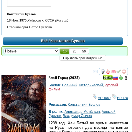
Константин Буслов
18 Ноя. 1970
Хабаровск, СССР (Россия)
Старший брат Петра Буслова.
Всё
/ Константин Буслов
15
25
50
Скрывать просмотренные
смотреть
инте
Злой Город
(2025)
8
Боевик
,
Военный
,
Исторический
,
Русский
фильм
HD 1080
,
HD 720
Режиссер
:
Константин Буслов
В ролях
:
Александр Метёлкин
,
Алексей
Гуськов
,
Владимир Сычев
1238 год. Хан Батый во время нашествия
на Русь потратил два месяца на взятие
города Козельска, потеряв при этом тысячи