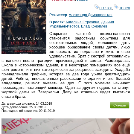
HD 1080
,
HD 720
Режиссер
:
Александр Домогаров мл.
В ролях
:
Ангелина Стречина
,
Даниил
Муравьев-Изотов
,
Влад Коноплёв
Открытие частной школы-пансиона
становится радостным событием для
состоятельных людей, желающих дать
хорошее образование своим детям, либо
же сослать их подальше и жить в свое
удовольствие. Брат с сестрой отправились
в пансион после трагедии, произошедшей в семье. Размещалась
школа в историческом здании, и в некоторых помещениях все ещё
шел ремонт, и в них категорически запрещалось заходить. Усадьба
принадлежала графине, которая за два года убила девятнадцать
детей. Ребята, впечатленные рассказами о здании и его бывшей
владелице, решают вызвать её дух. С того момента начинает
происходить настоящий кошмар. Один за другим подростки станут
жертвой дамы из Зазеркалья. Девушка отчаянно будет пытаться
спасти брата.
Дата выхода фильма: 14.03.2019
Скачать
Дата добавления: 25.06.2019
Последнее обновление: 09.11.2019