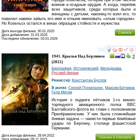
воинов и осадные орудия. А когда, перебив
всех защитников, среди которых были и
женщины с детьми, наконец-то взял его, то
повелел навеки забыть его имя и отныне именовать «злым городом».
Но Козельск остался в веках образцом стойкости и мужества
Дата выхода фильма: 30.01.2025
Скачать
Дата добавления: 31.03.2025
Последнее обновление: 03.01.2026
смотреть
инте
1941. Крылья Над Берлином
2
(2022)
Биография
,
Исторический
,
Мелодрама
,
Русский фильм
Режиссер
:
Константин Буслов
В ролях
:
Сергей Пускепалис
,
Максим Битюков
,
Гела Месхи
История о подвиге лётчиков 1-го минно-
торпедного авиационного полка ВВС
Балтийского флота во главе с полковником
Преображенским. У них была сложнейшая
боевая задача — нанести первые бомбовые
удары по Берлину, столице фашистской
Германии.
Дата выхода фильма: 28.04.2022
Скачать и Смотреть
Дата добавления: 09.11.2023