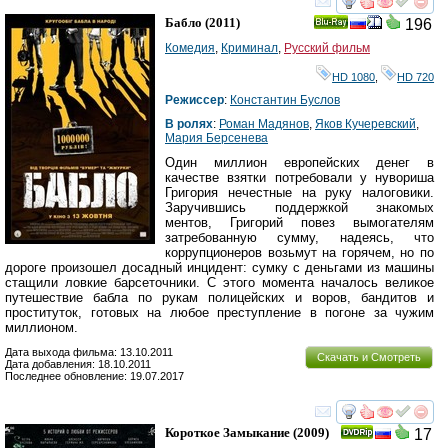
смотреть
инте
Бабло
(2011)
196
Ray
Комедия
,
Криминал
,
Русский фильм
HD 1080
,
HD 720
Режиссер
:
Константин Буслов
В ролях
:
Роман Мадянов
,
Яков Кучеревский
,
Мария Берсенева
Один миллион европейских денег в
качестве взятки потребовали у нувориша
Григория нечестные на руку налоговики.
Заручившись поддержкой знакомых
ментов, Григорий повез вымогателям
затребованную сумму, надеясь, что
коррупционеров возьмут на горячем, но по
дороге произошел досадный инцидент: сумку с деньгами из машины
стащили ловкие барсеточники. С этого момента началось великое
путешествие бабла по рукам полицейских и воров, бандитов и
проституток, готовых на любое преступление в погоне за чужим
миллионом.
Дата выхода фильма: 13.10.2011
Скачать и Смотреть
Дата добавления: 18.10.2011
Последнее обновление: 19.07.2017
смотреть
инте
Короткое Замыкание
(2009)
17