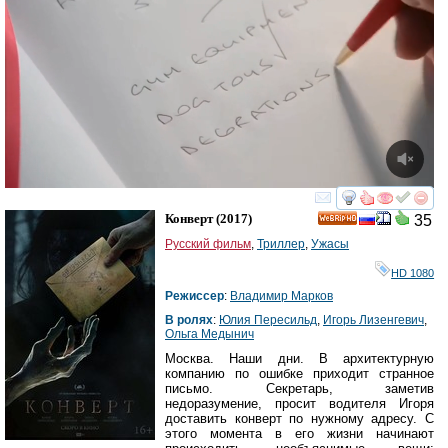
смотреть
инте
Конверт
(2017)
35
HD
Русский фильм
,
Триллер
,
Ужасы
HD 1080
Режиссер
:
Владимир Марков
В ролях
:
Юлия Пересильд
,
Игорь Лизенгевич
,
Ольга Медынич
Москва. Наши дни. В архитектурную
компанию по ошибке приходит странное
письмо. Секретарь, заметив
недоразумение, просит водителя Игоря
доставить конверт по нужному адресу. С
этого момента в его жизни начинают