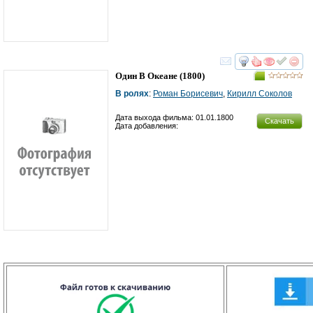
смотреть
инте
Один В Океане
(1800)
В ролях
:
Роман Борисевич
,
Кирилл Соколов
Дата выхода фильма: 01.01.1800
Скачать
Дата добавления: