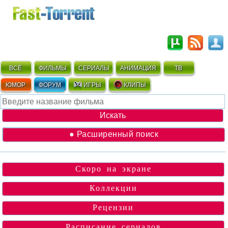
ВСЁ
ФИЛЬМЫ
СЕРИАЛЫ
АНИМАЦИЯ
ТВ
ЮМОР
ФОРУМ
ИГРЫ
КЛИПЫ
● Расширенный поиск
Скоро на экране
Коллекции
Рецензии
Расписание сериалов