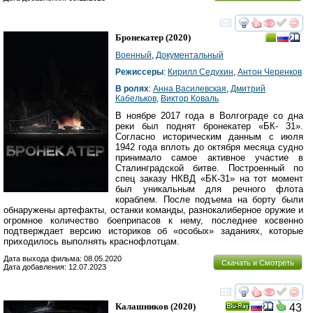
смотреть
инте
Бронекатер
(2020)
Военный
,
Документальный
Режиссеры
:
Кирилл Седухин
,
Антон Черенков
В ролях
:
Анна Василевская
,
Дмитрий
Кабельков
,
Виктор Коваль
В ноябре 2017 года в Волгограде со дна
реки был поднят бронекатер «БК- 31».
Согласно историческим данным с июля
1942 года вплоть до октября месяца судно
принимало самое активное участие в
Сталинградской битве. Построенный по
спец заказу НКВД «БК-31» на тот момент
был уникальным для речного флота
кораблем. После подъема на борту были
обнаружены артефакты, останки команды, разнокалиберное оружие и
огромное количество боеприпасов к нему, последнее косвенно
подтверждает версию историков об «особых» заданиях, которые
приходилось выполнять краснофлотцам.
Дата выхода фильма: 08.05.2020
Скачать и Смотреть
Дата добавления: 12.07.2023
смотреть
инте
Калашников
(2020)
43