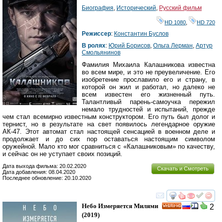
Ray
Биография
,
Исторический
,
Русский фильм
HD 1080
,
HD 720
Режиссер
:
Константин Буслов
В ролях
:
Юрий Борисов
,
Ольга Лерман
,
Артур
Смольянинов
Фамилия Михаила Калашникова известна
во всем мире, и это не преувеличение. Его
изобретение прославило его и страну, в
которой он жил и работал, но далеко не
всем известен его жизненный путь.
Талантливый парень-самоучка пережил
немало трудностей и испытаний, прежде
чем стал всемирно известным конструктором. Его путь был долог и
тернист, но в результате на свет появилось легендарное оружие
АК-47. Этот автомат стал настоящей сенсацией в военном деле и
продолжает и до сих пор оставаться настоящим символом
оружейной. Мало кто мог сравниться с «Калашниковым» по качеству,
и сейчас он не уступает своих позиций.
Дата выхода фильма: 20.02.2020
Скачать и Смотреть
Дата добавления: 08.04.2020
Последнее обновление: 20.10.2020
смотреть
инте
Небо Измеряется Милями
2
HD
(2019)