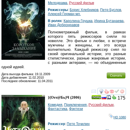
Мелодрама
,
Русский фильм
Режиссеры
:
Борис Хлебников
,
Петр Буслов
,
Алексей Герман мл.
В ролях
:
Каролина Грушка
,
Ирина Бутанаева
,
Иван Добронравов
Полнометражный фильм, в рамках
которого пять режиссеров сняли по
новелле. Это фильм о любви, о встрече
мужчины и женщины, и это всегда
волнительно. Каждый режиссер снял по
своей оригинальной истории, это разные
стилистически, разные жанровые истории,
с разными актерами, — но объединенные
одной идеей.
Дата выхода фильма: 19.11.2009
Скачать
Дата добавления: 11.02.2010
Последнее обновление: 11.04.2011
смотреть
инте
}{отт@бь)ч
(2006)
175
Комедия
,
Приключения
,
Русский фильм
,
Фантастика
,
Фэнтези
HD 1080
Режиссер
:
Петр Точилин