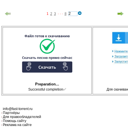
1
2
3
· · ·
8
Preparation...
Successful completion✅
Для скачива
info@fast-torrent.ru
Партнёры
Для правообладателей
Помощь сайту
Реклама на сайте