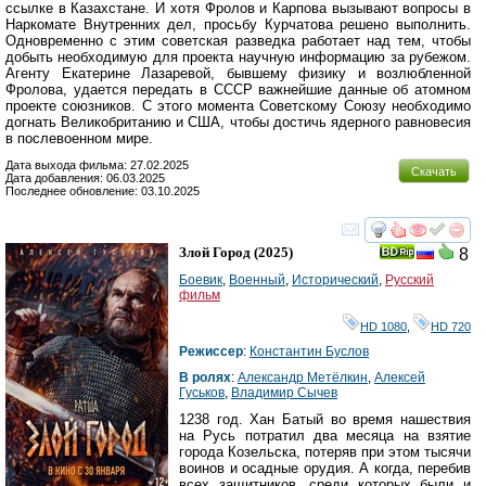
ссылке в Казахстане. И хотя Фролов и Карпова вызывают вопросы в
Наркомате Внутренних дел, просьбу Курчатова решено выполнить.
Одновременно с этим советская разведка работает над тем, чтобы
добыть необходимую для проекта научную информацию за рубежом.
Агенту Екатерине Лазаревой, бывшему физику и возлюбленной
Фролова, удается передать в СССР важнейшие данные об атомном
проекте союзников. С этого момента Советскому Союзу необходимо
догнать Великобританию и США, чтобы достичь ядерного равновесия
в послевоенном мире.
Дата выхода фильма: 27.02.2025
Скачать
Дата добавления: 06.03.2025
Последнее обновление: 03.10.2025
смотреть
инте
Злой Город
(2025)
8
Боевик
,
Военный
,
Исторический
,
Русский
фильм
HD 1080
,
HD 720
Режиссер
:
Константин Буслов
В ролях
:
Александр Метёлкин
,
Алексей
Гуськов
,
Владимир Сычев
1238 год. Хан Батый во время нашествия
на Русь потратил два месяца на взятие
города Козельска, потеряв при этом тысячи
воинов и осадные орудия. А когда, перебив
всех защитников, среди которых были и