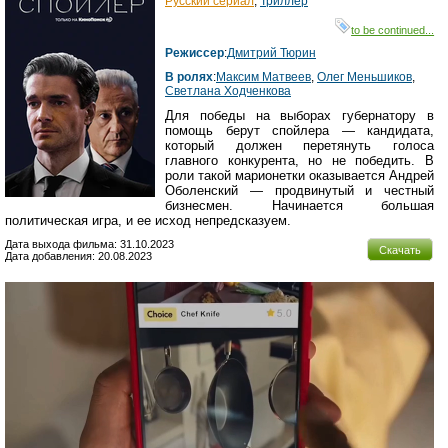
Русский сериал
,
Триллер
to be continued...
Режиссер
:
Дмитрий Тюрин
В ролях
:
Максим Матвеев
,
Олег Меньшиков
,
Светлана Ходченкова
Для победы на выборах губернатору в
помощь берут спойлера — кандидата,
который должен перетянуть голоса
главного конкурента, но не победить. В
роли такой марионетки оказывается Андрей
Оболенский — продвинутый и честный
бизнесмен. Начинается большая
политическая игра, и ее исход непредсказуем.
Дата выхода фильма: 31.10.2023
Скачать
Дата добавления: 20.08.2023