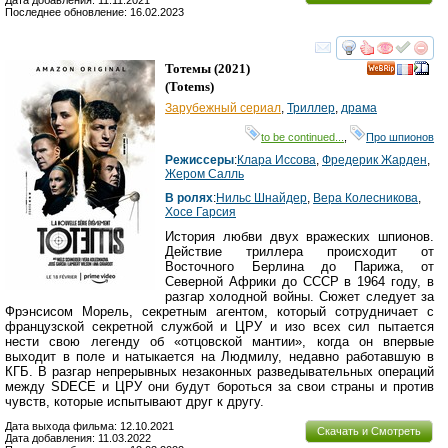
Дата добавления: 11.11.2021
Последнее обновление: 16.02.2023
смотреть
инте
Тотемы
(2021)
(
Totems
)
Зарубежный сериал
,
Триллер
,
драма
to be continued...
,
Про шпионов
Режиссеры
:
Клара Иссова
,
Фредерик Жарден
,
Жером Салль
В ролях
:
Нильс Шнайдер
,
Вера Колесникова
,
Хосе Гарсия
История любви двух вражеских шпионов.
Действие триллера происходит от
Восточного Берлина до Парижа, от
Северной Африки до СССР в 1964 году, в
разгар холодной войны. Сюжет следует за
Фрэнсисом Морель, секретным агентом, который сотрудничает с
французской секретной службой и ЦРУ и изо всех сил пытается
нести свою легенду об «отцовской мантии», когда он впервые
выходит в поле и натыкается на Людмилу, недавно работавшую в
КГБ. В разгар непрерывных незаконных разведывательных операций
между SDECE и ЦРУ они будут бороться за свои страны и против
чувств, которые испытывают друг к другу.
Дата выхода фильма: 12.10.2021
Скачать и Смотреть
Дата добавления: 11.03.2022