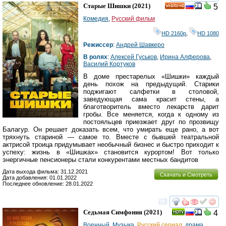
смотреть
инте
Старые Шишки
(2021)
5
HD
Комедия
,
Русский фильм
HD 2160р
,
HD 1080
Режиссер
:
Андрей Шавкеро
В ролях
:
Алексей Гуськов
,
Ирина Алферова
,
Василий Кортуков
В доме престарелых «Шишки» каждый
день похож на предыдущий. Старики
поджигают салфетки в столовой,
заведующая сама красит стены, а
благотворитель вместо лекарств дарит
гробы. Все меняется, когда к одному из
постояльцев приезжает друг по прозвищу
Балагур. Он решает доказать всем, что умирать еще рано, а вот
тряхнуть стариной — самое то. Вместе с бывшей театральной
актрисой троица придумывает необычный бизнес и быстро приходит к
успеху: жизнь в «Шишках» становится курортом! Вот только
энергичные пенсионеры стали конкурентами местных бандитов
Дата выхода фильма: 31.12.2021
Скачать и Смотреть
Дата добавления: 01.01.2022
Последнее обновление: 28.01.2022
смотреть
инте
Седьмая Симфония
(2021)
4
Военный
,
Музыка
,
Русский сериал
,
драма