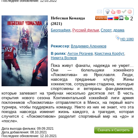
Последнее обновление: 12.03.2022
смотреть
инте
Небесная Команда
2
HD
(2021)
Биография
,
Русский фильм
,
Спорт
,
драма
HD 1080
Режиссер
:
Владимир Алеников
В ролях
:
Антон Рогачев
,
Кристина Корбут
,
Никита Волков
Пока живут фанаты, надежда не умрет…
Они — болельщики хоккейного
«Локомотива» из Ярославля. Люди,
навсегда преданные клубу. Жены
хоккеистов, сотрудники стадиона, молодые
спортсмены и ветераны фан-движения,
которые запевают на трибунах несколько десятков лет. В честь
открытия нового сезона Континентальной хоккейной лиги армия
поклонников «Локомотива» отправляется в Минск, на первый матч
турнира, чтобы поддержать команду. Никто из них не знает, что эта
поездка навсегда изменит жизнь каждого, а трагедия, которая
случится с «Локомотивом» разделит спортивный мир на «до» и
«после».
Дата выхода фильма: 09.09.2021
Скачать и Смотреть
Дата добавления: 08.10.2021
Последнее обновление: 12.10.2021