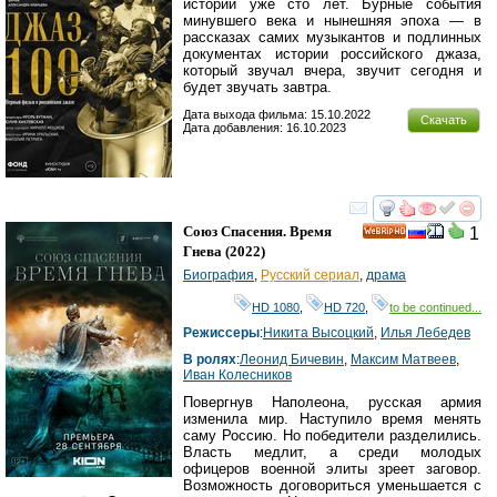
истории уже сто лет. Бурные события
минувшего века и нынешняя эпоха — в
рассказах самих музыкантов и подлинных
документах истории российского джаза,
который звучал вчера, звучит сегодня и
будет звучать завтра.
Дата выхода фильма: 15.10.2022
Скачать
Дата добавления: 16.10.2023
смотреть
инте
Союз Спасения. Время
1
HD
Гнева
(2022)
Биография
,
Русский сериал
,
драма
HD 1080
,
HD 720
,
to be continued...
Режиссеры
:
Никита Высоцкий
,
Илья Лебедев
В ролях
:
Леонид Бичевин
,
Максим Матвеев
,
Иван Колесников
Повергнув Наполеона, русская армия
изменила мир. Наступило время менять
саму Россию. Но победители разделились.
Власть медлит, а cреди молодых
офицеров военной элиты зреет заговор.
Возможность договориться уменьшается с