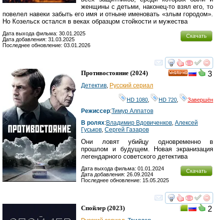
женщины с детьми, наконец-то взял его, то
повелел навеки забыть его имя и отныне именовать «злым городом».
Но Козельск остался в веках образцом стойкости и мужества
Дата выхода фильма: 30.01.2025
Скачать
Дата добавления: 31.03.2025
Последнее обновление: 03.01.2026
смотреть
инте
Противостояние
(2024)
3
HD
Детектив
,
Русский сериал
HD 1080
,
HD 720
,
Завершён
Режиссер
:
Тимур Алпатов
В ролях
:
Владимир Вдовиченков
,
Алексей
Гуськов
,
Сергей Газаров
Они ловят убийцу одновременно в
прошлом и будущем. Новая экранизация
легендарного советского детектива
Дата выхода фильма: 01.01.2024
Скачать
Дата добавления: 26.09.2024
Последнее обновление: 15.05.2025
смотреть
инте
Спойлер
(2023)
2