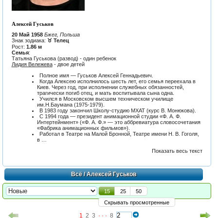
Алексей Гуськов
20 Май 1958
Бжег, Польша
Знак зодиака:
♉ Телец
Рост:
1.86 м
Семья
:
Татьяна Гуськова (развод) - один ребенок
Лидия Вележева
- двое детей
Полное имя — Гуськов Алексей Геннадьевич.
Когда Алексею исполнилось шесть лет, его семья переехала в
Киев. Через год, при исполнении служебных обязанностей,
трагически погиб отец, и мать воспитывала сына одна.
Учился в Московском высшем техническом училище
им.Н.Баумана (1975-1979).
В 1983 году закончил Школу-студию МХАТ (курс В. Монюкова).
С 1994 года — президент анимационной студии «Ф. А. Ф.
Интертейнмент» («Ф. А. Ф.» — это аббревиатура словосочетания
«Фабрика анимационных фильмов»).
Работал в Театре на Малой Бронной, Театре имени Н. В. Гоголя,
в …
Показать весь текст
Всё
/ Алексей Гуськов
15
25
50
Скрывать просмотренные
1
2
3
· · ·
8