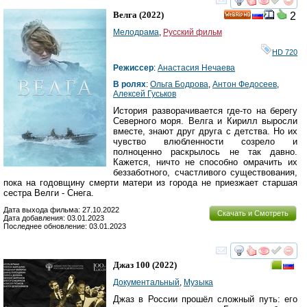
смотреть
инте
Велга
(2022)
2
HD
Мелодрама
,
Русский фильм
HD 720
Режиссер
:
Анастасия Нечаева
В ролях
:
Ольга Бодрова
,
Антон Федосеев
,
Алексей Гуськов
История разворачивается где-то на берегу
Северного моря. Велга и Кирилл выросли
вместе, знают друг друга с детства. Но их
чувство влюбленности созрело и
полноценно раскрылось не так давно.
Кажется, ничто не способно омрачить их
беззаботного, счастливого существования,
пока на годовщину смерти матери из города не приезжает старшая
сестра Велги - Снега.
Дата выхода фильма: 27.10.2022
Скачать и Смотреть
Дата добавления: 03.01.2023
Последнее обновление: 03.01.2023
смотреть
инте
Джаз 100
(2022)
Документальный
,
Музыка
Джаз в России прошёл сложный путь: его