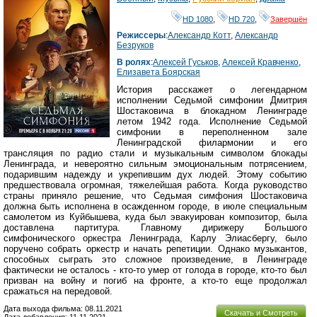
HD 1080
,
HD 720
,
Завершён
Режиссеры
:
Александр Котт
,
Александр
Безруков
В ролях
:
Алексей Гуськов
,
Алексей Кравченко
,
Елизавета Боярская
История расскажет о легендарном
исполнении Седьмой симфонии Дмитрия
Шостаковича в блокадном Ленинграде
летом 1942 года. Исполнение Седьмой
симфонии в переполненном зале
Ленинградской филармонии и его
трансляция по радио стали и музыкальным символом блокады
Ленинграда, и невероятно сильным эмоциональным потрясением,
подарившим надежду и укрепившим дух людей. Этому событию
предшествовала огромная, тяжелейшая работа. Когда руководство
страны приняло решение, что Седьмая симфония Шостаковича
должна быть исполнена в осажденном городе, в июле специальным
самолетом из Куйбышева, куда был эвакуирован композитор, была
доставлена партитура. Главному дирижеру Большого
симфонического оркестра Ленинграда, Карлу Элиасбергу, было
поручено собрать оркестр и начать репетиции. Однако музыкантов,
способных сыграть это сложное произведение, в Ленинграде
фактически не осталось - кто-то умер от голода в городе, кто-то был
призван на войну и погиб на фронте, а кто-то еще продолжал
сражаться на передовой.
Дата выхода фильма: 08.11.2021
Скачать и Смотреть