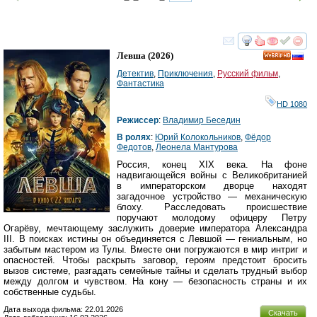
смотреть
инте
Левша
(2026)
HD
Детектив
,
Приключения
,
Русский фильм
,
Фантастика
HD 1080
Режиссер
:
Владимир Беседин
В ролях
:
Юрий Колокольников
,
Фёдор
Федотов
,
Леонела Мантурова
Россия, конец XIX века. На фоне
надвигающейся войны с Великобританией
в императорском дворце находят
загадочное устройство — механическую
блоху. Расследовать происшествие
поручают молодому офицеру Петру
Огарёву, мечтающему заслужить доверие императора Александра
III. В поисках истины он объединяется с Левшой — гениальным, но
забытым мастером из Тулы. Вместе они погружаются в мир интриг и
опасностей. Чтобы раскрыть заговор, героям предстоит бросить
вызов системе, разгадать семейные тайны и сделать трудный выбор
между долгом и чувством. На кону — безопасность страны и их
собственные судьбы.
Дата выхода фильма: 22.01.2026
Скачать