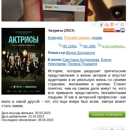
смотреть
инте
Актрисы
(2023)
HD
Комедия
,
Русский сериал
,
драма
HD 2160р
,
HD 1080
,
to be continued...
Режиссер
:
Фёдор Бондарчук
В ролях
:
Светлана Ходченкова
,
Елена
Николаева
,
Полина Пушкарук
История, которая разрушит зрительские
представления о жизни актеров и впустит
аудиторию в их реальную жизнь со своими
страхами, желаниями и целями. Станет
понятно, чем на самом деле живут те, кого
все привыкли представлять беззаботными
людьми. И как в актерской профессии - как
мало в какой другой - тот, кто еще вчера был всем, завтра может
стать никем.
Дата выхода фильма: 30.03.2023
Скачать и Смотреть
Дата добавления: 21.04.2023
Последнее обновление: 28.04.2023