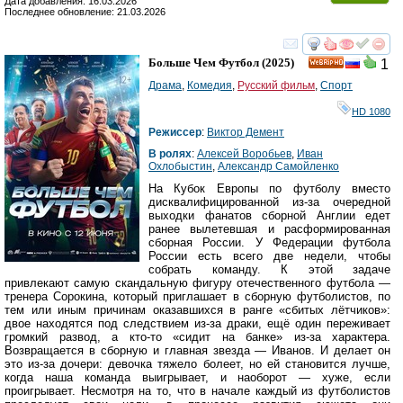
Дата добавления: 16.03.2026
Последнее обновление: 21.03.2026
смотреть
инте
Больше Чем Футбол
(2025)
1
HD
Драма
,
Комедия
,
Русский фильм
,
Спорт
HD 1080
Режиссер
:
Виктор Демент
В ролях
:
Алексей Воробьев
,
Иван
Охлобыстин
,
Александр Самойленко
На Кубок Европы по футболу вместо
дисквалифицированной из-за очередной
выходки фанатов сборной Англии едет
ранее вылетевшая и расформированная
сборная России. У Федерации футбола
России есть всего две недели, чтобы
собрать команду. К этой задаче
привлекают самую скандальную фигуру отечественного футбола —
тренера Сорокина, который приглашает в сборную футболистов, по
тем или иным причинам оказавшихся в ранге «сбитых лётчиков»:
двое находятся под следствием из-за драки, ещё один переживает
громкий развод, а кто-то «сидит на банке» из-за характера.
Возвращается в сборную и главная звезда — Иванов. И делает он
это из-за дочери: девочка тяжело болеет, но ей становится лучше,
когда наша команда выигрывает, и наоборот — хуже, если
проигрывает. Несмотря на то, что в начале каждый из футболистов