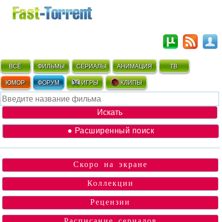
ВСЁ
ФИЛЬМЫ
СЕРИАЛЫ
АНИМАЦИЯ
ТВ
ЮМОР
ФОРУМ
ИГРЫ
КЛИПЫ
● Расширенный поиск
Скоро на экране
Коллекции
Рецензии
Расписание сериалов