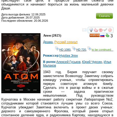
преследует свои цели, в процессе развития сюжета они
объединяются и начинают бороться за жизнь маленькой девочки
Даши.
Дата выхода фильма: 12.06.2025
Скачать
Дата добавления: 26.07.2025
Последнее обновление: 20.06.2026
смотреть
инте
Атом
(2025)
3
HD
Драма
,
Русский сериал
HD 1080
,
HD 720
,
to be continued...
Режиссер
:
Нурбек Эген
В ролях
:
Алексей Гуськов
,
Юрий Чурсин
,
Илья
Малаков
1943 год. Берия поручает своему
заместителю Всеволоду Замятину собрать
команду ученых, чтобы спроектировать
первую советскую атомную бомбу.
Сделать это в разгар войны и в сжатые
сроки — задача практически
невыполнимая. Под руководством
Курчатова в Москве начинает работу секретная Лаборатория No2,
сотрудниками которой становятся лучшие умы со всего Союза.
Курчатов убеждает Замятина включить в проект двоих ученых:
дерзкого и самоуверенного Фролова, который ранее открыл
спонтанное деление ядра, и радиохимика Карпову, находящуюся в