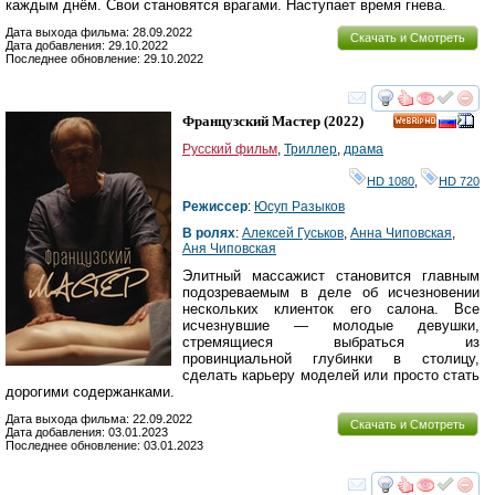
каждым днём. Свои становятся врагами. Наступает время гнева.
Дата выхода фильма: 28.09.2022
Скачать и Смотреть
Дата добавления: 29.10.2022
Последнее обновление: 29.10.2022
смотреть
инте
Французский Мастер
(2022)
HD
Русский фильм
,
Триллер
,
драма
HD 1080
,
HD 720
Режиссер
:
Юсуп Разыков
В ролях
:
Алексей Гуськов
,
Анна Чиповская
,
Аня Чиповская
Элитный массажист становится главным
подозреваемым в деле об исчезновении
нескольких клиенток его салона. Все
исчезнувшие — молодые девушки,
стремящиеся выбраться из
провинциальной глубинки в столицу,
сделать карьеру моделей или просто стать
дорогими содержанками.
Дата выхода фильма: 22.09.2022
Скачать и Смотреть
Дата добавления: 03.01.2023
Последнее обновление: 03.01.2023