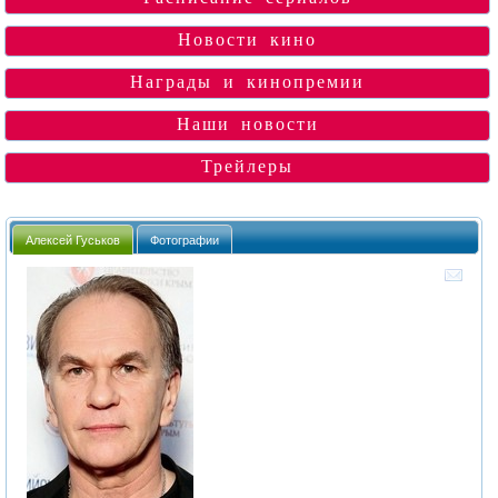
Новости кино
Награды и кинопремии
Наши новости
Трейлеры
Алексей Гуськов
Фотографии