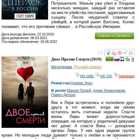
Потрошителя. Маньяк уже убил в Лондоне
несколько женщин, каждый раз оставляя
на месте убийства послания, адресованные
сыщику. После неудачной схватки с
убийцей, в которой ранят Ватсона, Холмс
понимает, что его противник сбежал… в Российскую Империю.
Дата выхода фильма: 22.10.2020
Скачать и Смотреть
Дата добавления: 08.03.2021
Последнее обновление: 26.08.2022
смотреть
инте
Двое Против Смерти
(2019)
3
Мелодрама
,
Русский сериал
HD 1080
,
HD 720
,
Завершён
Режиссер
:
Нурбек Эген
В ролях
:
Мария Палей
,
Алекс Коморовски
,
Павел Делонг
Вик и Лера встретились и полюбили друг
друга в тот момент, когда им обоим
осталось жить считаные недели. Спасти
жизнь Леры может дорогостоящая
операция, на которую у родителей девушки
нет денег. А спасти Вика — донорские
органы Леры. У них одна редкая группа
крови. Но молодые люди думают только о любви и не признаются