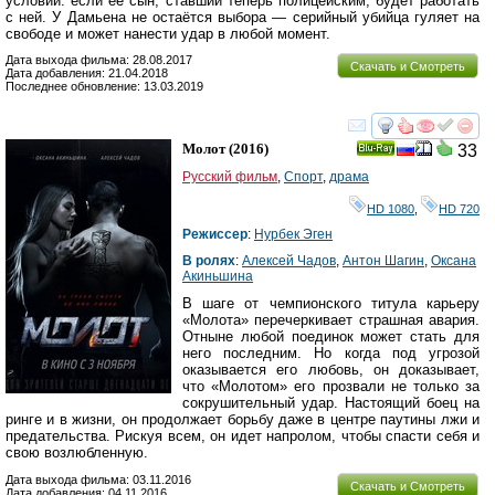
условии: если её сын, ставший теперь полицейским, будет работать
с ней. У Дамьена не остаётся выбора — серийный убийца гуляет на
свободе и может нанести удар в любой момент.
Дата выхода фильма: 28.08.2017
Скачать и Смотреть
Дата добавления: 21.04.2018
Последнее обновление: 13.03.2019
смотреть
инте
Молот
(2016)
33
Ray
Русский фильм
,
Спорт
,
драма
HD 1080
,
HD 720
Режиссер
:
Нурбек Эген
В ролях
:
Алексей Чадов
,
Антон Шагин
,
Оксана
Акиньшина
В шаге от чемпионского титула карьеру
«Молота» перечеркивает страшная авария.
Отныне любой поединок может стать для
него последним. Но когда под угрозой
оказывается его любовь, он доказывает,
что «Молотом» его прозвали не только за
сокрушительный удар. Настоящий боец на
ринге и в жизни, он продолжает борьбу даже в центре паутины лжи и
предательства. Рискуя всем, он идет напролом, чтобы спасти себя и
свою возлюбленную.
Дата выхода фильма: 03.11.2016
Скачать и Смотреть
Дата добавления: 04.11.2016