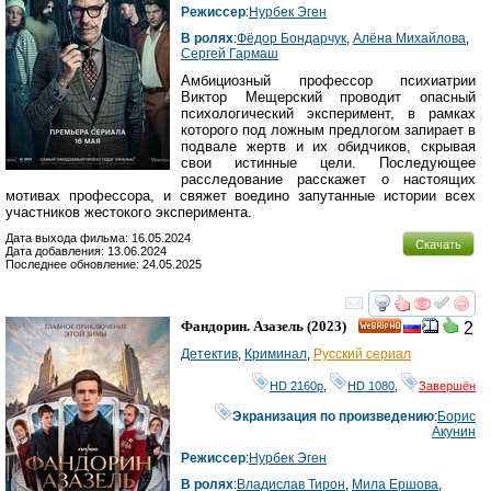
Режиссер
:
Нурбек Эген
В ролях
:
Фёдор Бондарчук
,
Алёна Михайлова
,
Сергей Гармаш
Амбициозный профессор психиатрии
Виктор Мещерский проводит опасный
психологический эксперимент, в рамках
которого под ложным предлогом запирает в
подвале жертв и их обидчиков, скрывая
свои истинные цели. Последующее
расследование расскажет о настоящих
мотивах профессора, и свяжет воедино запутанные истории всех
участников жестокого эксперимента.
Дата выхода фильма: 16.05.2024
Скачать
Дата добавления: 13.06.2024
Последнее обновление: 24.05.2025
смотреть
инте
Фандорин. Азазель
(2023)
2
HD
Детектив
,
Криминал
,
Русский сериал
HD 2160р
,
HD 1080
,
Завершён
Экранизация по произведению
:
Борис
Акунин
Режиссер
:
Нурбек Эген
В ролях
:
Владислав Тирон
,
Мила Ершова
,