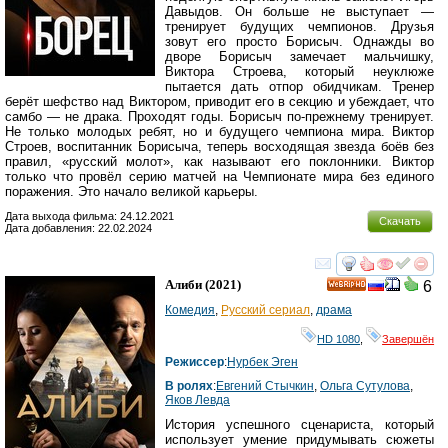
Давыдов. Он больше не выступает —
тренирует будущих чемпионов. Друзья
зовут его просто Борисыч. Однажды во
дворе Борисыч замечает мальчишку,
Виктора Строева, который неуклюже
пытается дать отпор обидчикам. Тренер
берёт шефство над Виктором, приводит его в секцию и убеждает, что
самбо — не драка. Проходят годы. Борисыч по-прежнему тренирует.
Не только молодых ребят, но и будущего чемпиона мира. Виктор
Строев, воспитанник Борисыча, теперь восходящая звезда боёв без
правил, «русский молот», как называют его поклонники. Виктор
только что провёл серию матчей на Чемпионате мира без единого
поражения. Это начало великой карьеры.
Дата выхода фильма: 24.12.2021
Скачать
Дата добавления: 22.02.2024
смотреть
инте
Алиби
(2021)
6
HD
Комедия
,
Русский сериал
,
драма
HD 1080
,
Завершён
Режиссер
:
Нурбек Эген
В ролях
:
Евгений Стычкин
,
Ольга Сутулова
,
Яков Левда
История успешного сценариста, который
использует умение придумывать сюжеты