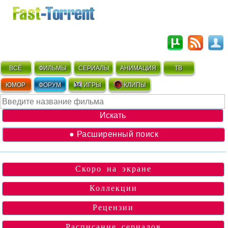
ВСЁ
ФИЛЬМЫ
СЕРИАЛЫ
АНИМАЦИЯ
ТВ
ЮМОР
ФОРУМ
ИГРЫ
КЛИПЫ
● Расширенный поиск
Скоро на экране
Коллекции
Рецензии
Расписание сериалов