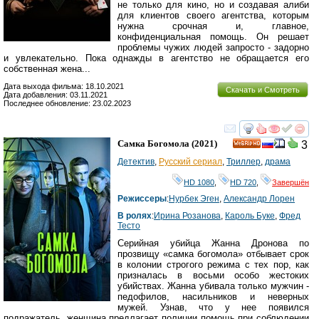
не только для кино, но и создавая алиби
для клиентов своего агентства, которым
нужна срочная и, главное,
конфиденциальная помощь. Он решает
проблемы чужих людей запросто - задорно
и увлекательно. Пока однажды в агентство не обращается его
собственная жена...
Дата выхода фильма: 18.10.2021
Скачать и Смотреть
Дата добавления: 03.11.2021
Последнее обновление: 23.02.2023
смотреть
инте
Самка Богомола
(2021)
3
HD
Детектив
,
Русский сериал
,
Триллер
,
драма
HD 1080
,
HD 720
,
Завершён
Режиссеры
:
Нурбек Эген
,
Александр Лорен
В ролях
:
Ирина Розанова
,
Кароль Буке
,
Фред
Тесто
Серийная убийца Жанна Дронова по
прозвищу «самка богомола» отбывает срок
в колонии строгого режима с тех пор, как
призналась в восьми особо жестоких
убийствах. Жанна убивала только мужчин -
педофилов, насильников и неверных
мужей. Узнав, что у нее появился
подражатель, женщина предлагает полиции помощь при соблюдении