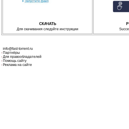
СКАЧАТЬ
P
Для скачивания следуйте инструкции
Succe
info@fast-torrent.ru
Партнёры
Для правообладателей
Помощь сайту
Реклама на сайте