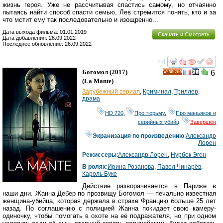
жизнь героя. Уже не рассчитывая спастись самому, но отчаянно
пытаясь найти способ спасти семью, Лев стремится понять, кто и за
что мстит ему так последовательно и изощренно...
Дата выхода фильма: 01.01.2019
Скачать и Смотреть
Дата добавления: 26.09.2022
Последнее обновление: 26.09.2022
смотреть
инте
Богомол
(2017)
6
HD
(
La Mante
)
Зарубежный сериал
,
Криминал
,
Триллер
,
драма
HD 720
,
Про тюрьму
,
Про маньяков и
серийных убийц
,
Завершён
Экранизация по произведению
:
Александр
Лорен
Режиссеры
:
Александр Лорен
,
Нурбек Эген
В ролях
:
Ирина Розанова
,
Павел Чинарёв
,
Кароль Буке
Действие разворачивается в Париже в
наши дни. Жанна Дебер по прозвищу Богомол — печально известная
женщина-убийца, которая держала в страхе Францию больше 25 лет
назад. По соглашению с полицией Жанна покидает свою камеру-
одиночку, чтобы помогать в охоте на её подражателя, но при одном