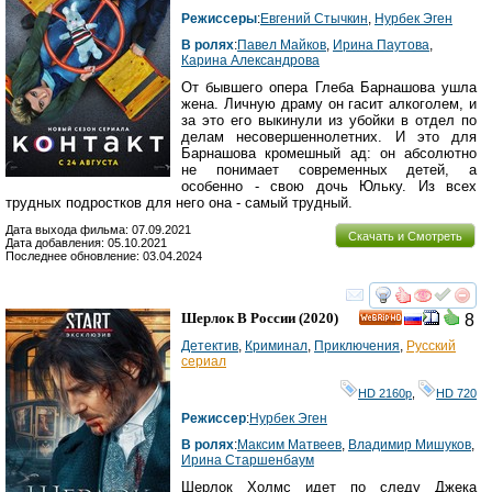
Режиссеры
:
Евгений Стычкин
,
Нурбек Эген
В ролях
:
Павел Майков
,
Ирина Паутова
,
Карина Александрова
От бывшего опера Глеба Барнашова ушла
жена. Личную драму он гасит алкоголем, и
за это его выкинули из убойки в отдел по
делам несовершеннолетних. И это для
Барнашова кромешный ад: он абсолютно
не понимает современных детей, а
особенно - свою дочь Юльку. Из всех
трудных подростков для него она - самый трудный.
Дата выхода фильма: 07.09.2021
Скачать и Смотреть
Дата добавления: 05.10.2021
Последнее обновление: 03.04.2024
смотреть
инте
Шерлок В России
(2020)
8
HD
Детектив
,
Криминал
,
Приключения
,
Русский
сериал
HD 2160р
,
HD 720
Режиссер
:
Нурбек Эген
В ролях
:
Максим Матвеев
,
Владимир Мишуков
,
Ирина Старшенбаум
Шерлок Холмс идет по следу Джека