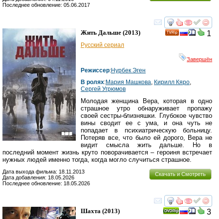
Последнее обновление: 05.06.2017
смотреть
инте
Жить Дальше
(2013)
1
Русский сериал
Завершён
Режиссер
:
Нурбек Эген
В ролях
:
Мария Машкова
,
Кирилл Кяро
,
Сергей Угрюмов
Молодая женщина Вера, которая в одно
страшное утро обнаруживает пропажу
своей сестры-близняшки. Глубокое чувство
вины сводит ее с ума, и она чуть не
попадает в психиатрическую больницу.
Потеряв все, что было ей дорого, Вера не
видит смысла жить дальше. Но в
последний момент жизнь круто поворачивается – героиня встречает
нужных людей именно тогда, когда могло случиться страшное.
Дата выхода фильма: 18.11.2013
Скачать и Смотреть
Дата добавления: 18.05.2026
Последнее обновление: 18.05.2026
смотреть
инте
Шахта
(2013)
3