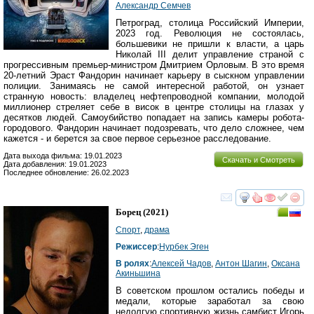
Александр Семчев
Петроград, столица Российский Империи,
2023 год. Революция не состоялась,
большевики не пришли к власти, а царь
Николай III делит управление страной с
прогрессивным премьер-министром Дмитрием Орловым. В это время
20-летний Эраст Фандорин начинает карьеру в сыскном управлении
полиции. Занимаясь не самой интересной работой, он узнает
странную новость: владелец нефтепроводной компании, молодой
миллионер стреляет себе в висок в центре столицы на глазах у
десятков людей. Самоубийство попадает на запись камеры робота-
городового. Фандорин начинает подозревать, что дело сложнее, чем
кажется - и берется за свое первое серьезное расследование.
Дата выхода фильма: 19.01.2023
Скачать и Смотреть
Дата добавления: 19.01.2023
Последнее обновление: 26.02.2023
смотреть
инте
Борец
(2021)
Спорт
,
драма
Режиссер
:
Нурбек Эген
В ролях
:
Алексей Чадов
,
Антон Шагин
,
Оксана
Акиньшина
В советском прошлом остались победы и
медали, которые заработал за свою
недолгую спортивную жизнь самбист Игорь