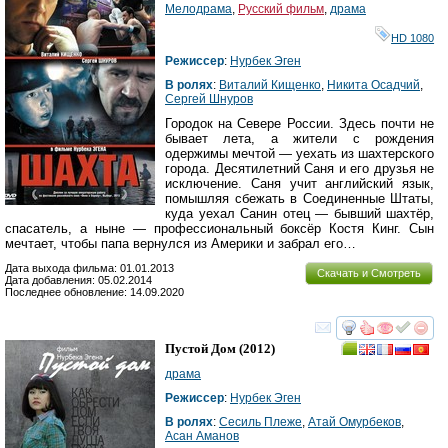
Мелодрама
,
Русский фильм
,
драма
HD 1080
Режиссер
:
Нурбек Эген
В ролях
:
Виталий Кищенко
,
Никита Осадчий
,
Сергей Шнуров
Городок на Севере России. Здесь почти не
бывает лета, а жители с рождения
одержимы мечтой — уехать из шахтерского
города. Десятилетний Саня и его друзья не
исключение. Саня учит английский язык,
помышляя сбежать в Соединенные Штаты,
куда уехал Санин отец — бывший шахтёр,
спасатель, а ныне — профессиональный боксёр Костя Кинг. Сын
мечтает, чтобы папа вернулся из Америки и забрал его…
Дата выхода фильма: 01.01.2013
Скачать и Смотреть
Дата добавления: 05.02.2014
Последнее обновление: 14.09.2020
смотреть
инте
Пустой Дом
(2012)
драма
Режиссер
:
Нурбек Эген
В ролях
:
Сесиль Плеже
,
Атай Омурбеков
,
Асан Аманов