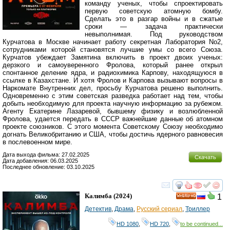
команду ученых, чтобы спроектировать
первую советскую атомную бомбу.
Сделать это в разгар войны и в сжатые
сроки — задача практически
невыполнимая. Под руководством
Курчатова в Москве начинает работу секретная Лаборатория No2,
сотрудниками которой становятся лучшие умы со всего Союза.
Курчатов убеждает Замятина включить в проект двоих ученых:
дерзкого и самоуверенного Фролова, который ранее открыл
спонтанное деление ядра, и радиохимика Карпову, находящуюся в
ссылке в Казахстане. И хотя Фролов и Карпова вызывают вопросы в
Наркомате Внутренних дел, просьбу Курчатова решено выполнить.
Одновременно с этим советская разведка работает над тем, чтобы
добыть необходимую для проекта научную информацию за рубежом.
Агенту Екатерине Лазаревой, бывшему физику и возлюбленной
Фролова, удается передать в СССР важнейшие данные об атомном
проекте союзников. С этого момента Советскому Союзу необходимо
догнать Великобританию и США, чтобы достичь ядерного равновесия
в послевоенном мире.
Дата выхода фильма: 27.02.2025
Скачать
Дата добавления: 06.03.2025
Последнее обновление: 03.10.2025
смотреть
инте
Калимба
(2024)
1
HD
Детектив
,
Драма
,
Русский сериал
,
Триллер
HD 1080
,
HD 720
,
to be continued...