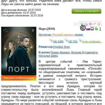
друг другу, что больны. Родители Вика делают все, чтобы семья
Леры не смогла найти денег на лечение.
Дата выхода фильма: 22.07.2019
Скачать и Смотреть
Дата добавления: 22.07.2019
Последнее обновление: 31.07.2019
смотреть
инте
Порт
(2019)
1
Детектив
,
Русский сериал
,
драма
на
HD 1080
,
HD 720
,
to be continued...
фильм
Режиссер
:
Нурбек Эген
недоступны
В ролях
:
Роман Маякин
,
Вильма Кутавичюте
,
Наталья Швец
для
В центре событий - Лев Гарин:
вашего
харизматичный и привлекательный
коррумпированный таможенник. «Плохой»
региона
по общепринятым понятиям, но «хороший»
в рамках конкретной интриги. История
начинается с громкого преступления:
бесследно исчезли крупный
предприниматель Платон и его жена Ариадна, которая по
совместительству была возлюбленной Льва. Главный герой
поставлен перед выбором: уступить шантажистам и поставить под
угрозу свою карьеру - или не уступить и поставить под угрозу жизнь
Ариадны. По мере развития событий любовная связь Ариадны и Льва
оказывается не просто ловушкой, но бездной, в которую валится вся