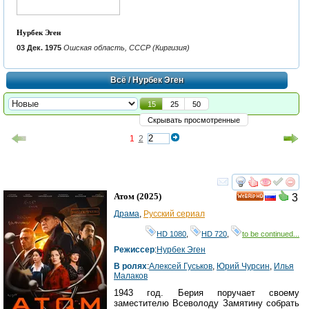
Нурбек Эген
03 Дек. 1975
Ошская область, СССР (Киргизия)
Всё
/ Нурбек Эген
15
25
50
Скрывать просмотренные
1
2
смотреть
инте
Атом
(2025)
3
HD
Драма
,
Русский сериал
HD 1080
,
HD 720
,
to be continued...
Режиссер
:
Нурбек Эген
В ролях
:
Алексей Гуськов
,
Юрий Чурсин
,
Илья
Малаков
1943 год. Берия поручает своему
заместителю Всеволоду Замятину собрать