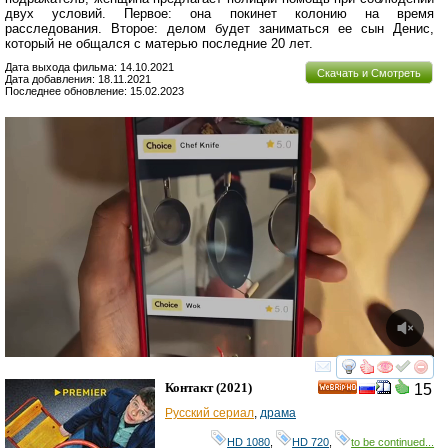
двух условий. Первое: она покинет колонию на время
расследования. Второе: делом будет заниматься ее сын Денис,
который не общался с матерью последние 20 лет.
Дата выхода фильма: 14.10.2021
Скачать и Смотреть
Дата добавления: 18.11.2021
Последнее обновление: 15.02.2023
смотреть
инте
Контакт
(2021)
15
HD
Русский сериал
,
драма
HD 1080
,
HD 720
,
to be continued...