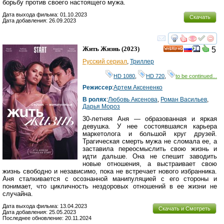
борьбу против своего настоящего мужа.
Дата выхода фильма: 01.10.2023
Скачать
Дата добавления: 26.09.2023
смотреть
инте
Жить Жизнь
(2023)
5
HD
Русский сериал
,
Триллер
HD 1080
,
HD 720
,
to be continued...
Режиссер
:
Артем Аксененко
В ролях
:
Любовь Аксенова
,
Роман Васильев
,
Дарья Мороз
30-летняя Аня — образованная и яркая
девушка. У нее состоявшаяся карьера
маркетолога и большой круг друзей.
Трагическая смерть мужа не сломала ее, а
заставила переосмыслить свою жизнь и
идти дальше. Она не спешит заводить
новые отношения, а выстраивает свою
жизнь свободно и независимо, пока не встречает нового избранника.
Аня сталкивается с осознанной манипуляцией с его стороны и
понимает, что цикличность нездоровых отношений в ее жизни не
случайна.
Дата выхода фильма: 13.04.2023
Скачать и Смотреть
Дата добавления: 25.05.2023
Последнее обновление: 20.11.2024