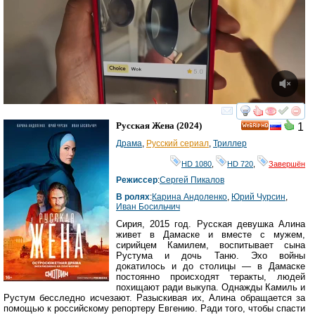
смотреть
инте
Русская Жена
(2024)
1
HD
Драма
,
Русский сериал
,
Триллер
HD 1080
,
HD 720
,
Завершён
Режиссер
:
Сергей Пикалов
В ролях
:
Карина Андоленко
,
Юрий Чурсин
,
Иван Босильчич
Сирия, 2015 год. Русская девушка Алина
живет в Дамаске и вместе с мужем,
сирийцем Камилем, воспитывает сына
Рустума и дочь Таню. Эхо войны
докатилось и до столицы — в Дамаске
постоянно происходят теракты, людей
похищают ради выкупа. Однажды Камиль и
Рустум бесследно исчезают. Разыскивая их, Алина обращается за
помощью к российскому репортеру Евгению. Ради того, чтобы спасти