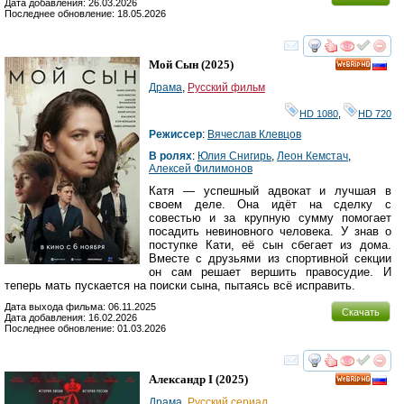
Дата добавления: 26.03.2026
Последнее обновление: 18.05.2026
смотреть
инте
Мой Сын
(2025)
HD
Драма
,
Русский фильм
HD 1080
,
HD 720
Режиссер
:
Вячеслав Клевцов
В ролях
:
Юлия Снигирь
,
Леон Кемстач
,
Алексей Филимонов
Катя — успешный адвокат и лучшая в
своем деле. Она идёт на сделку с
совестью и за крупную сумму помогает
посадить невиновного человека. У знав о
поступке Кати, её сын сбегает из дома.
Вместе с друзьями из спортивной секции
он сам решает вершить правосудие. И
теперь мать пускается на поиски сына, пытаясь всё исправить.
Дата выхода фильма: 06.11.2025
Скачать
Дата добавления: 16.02.2026
Последнее обновление: 01.03.2026
смотреть
инте
Александр I
(2025)
HD
Драма
,
Русский сериал