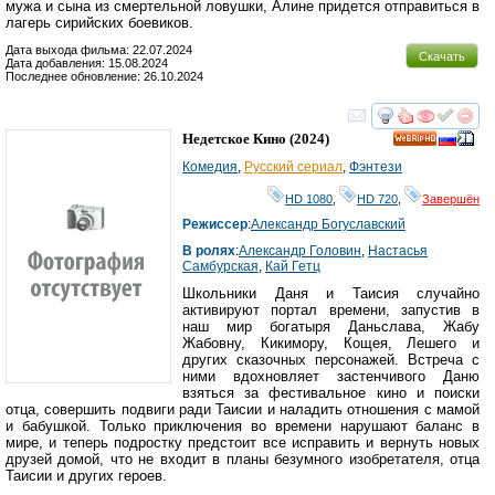
мужа и сына из смертельной ловушки, Алине придется отправиться в
лагерь сирийских боевиков.
Дата выхода фильма: 22.07.2024
Скачать
Дата добавления: 15.08.2024
Последнее обновление: 26.10.2024
смотреть
инте
Недетское Кино
(2024)
HD
Комедия
,
Русский сериал
,
Фэнтези
HD 1080
,
HD 720
,
Завершён
Режиссер
:
Александр Богуславский
В ролях
:
Александр Головин
,
Настасья
Самбурская
,
Кай Гетц
Школьники Даня и Таисия случайно
активируют портал времени, запустив в
наш мир богатыря Даньслава, Жабу
Жабовну, Кикимору, Кощея, Лешего и
других сказочных персонажей. Встреча с
ними вдохновляет застенчивого Даню
взяться за фестивальное кино и поиски
отца, совершить подвиги ради Таисии и наладить отношения с мамой
и бабушкой. Только приключения во времени нарушают баланс в
мире, и теперь подростку предстоит все исправить и вернуть новых
друзей домой, что не входит в планы безумного изобретателя, отца
Таисии и других героев.