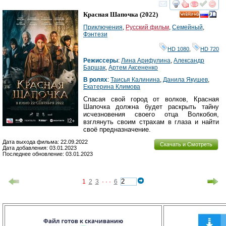
смотреть
инте
Красная Шапочка
(2022)
HD
Приключения
,
Русский фильм
,
Семейный
,
Фэнтези
HD 1080
,
HD 720
Режиссеры
:
Лина Арифулина
,
Александр
Баршак
,
Артем Аксененко
В ролях
:
Таисья Калинина
,
Данила Якушев
,
Екатерина Климова
Спасая свой город от волков, Красная
Шапочка должна будет раскрыть тайну
исчезновения своего отца Волкобоя,
взглянуть своим страхам в глаза и найти
своё предназначение.
Дата выхода фильма: 22.09.2022
Скачать и Смотреть
Дата добавления: 03.01.2023
Последнее обновление: 03.01.2023
1
2
3
· · ·
6