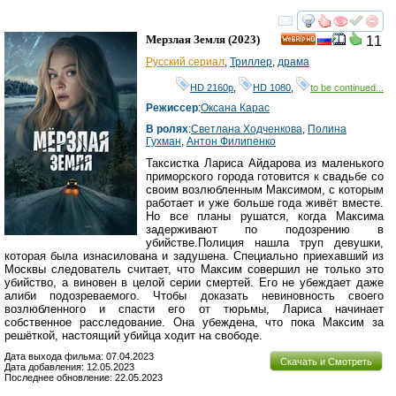
смотреть
инте
Мерзлая Земля
(2023)
11
HD
Русский сериал
,
Триллер
,
драма
HD 2160р
,
HD 1080
,
to be continued...
Режиссер
:
Оксана Карас
В ролях
:
Светлана Ходченкова
,
Полина
Гухман
,
Антон Филипенко
Таксистка Лариса Айдарова из маленького
приморского города готовится к свадьбе со
своим возлюбленным Максимом, с которым
работает и уже больше года живёт вместе.
Но все планы рушатся, когда Максима
задерживают по подозрению в
убийстве.Полиция нашла труп девушки,
которая была изнасилована и задушена. Специально приехавший из
Москвы следователь считает, что Максим совершил не только это
убийство, а виновен в целой серии смертей. Его не убеждает даже
алиби подозреваемого. Чтобы доказать невиновность своего
возлюбленного и спасти его от тюрьмы, Лариса начинает
собственное расследование. Она убеждена, что пока Максим за
решёткой, настоящий убийца ходит на свободе.
Дата выхода фильма: 07.04.2023
Скачать и Смотреть
Дата добавления: 12.05.2023
Последнее обновление: 22.05.2023