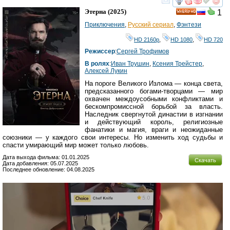
смотреть
инте
Этерна
(2025)
1
HD
Приключения
,
Русский сериал
,
Фэнтези
HD 2160р
,
HD 1080
,
HD 720
Режиссер
:
Сергей Трофимов
В ролях
:
Иван Трушин
,
Ксения Трейстер
,
Алексей Лукин
На пороге Великого Излома — конца света,
предсказанного богами-творцами — мир
охвачен междоусобными конфликтами и
бескомпромиссной борьбой за власть.
Наследник свергнутой династии в изгнании
и действующий король, религиозные
фанатики и магия, враги и неожиданные
союзники — у каждого свои интересы. Но изменить ход судьбы и
спасти умирающий мир может только любовь.
Дата выхода фильма: 01.01.2025
Скачать
Дата добавления: 05.07.2025
Последнее обновление: 04.08.2025