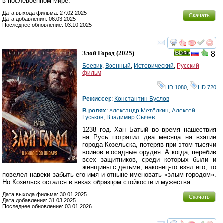
в послевоенном мире.
Дата выхода фильма: 27.02.2025
Скачать
Дата добавления: 06.03.2025
Последнее обновление: 03.10.2025
смотреть
инте
Злой Город
(2025)
8
Боевик
,
Военный
,
Исторический
,
Русский
фильм
HD 1080
,
HD 720
Режиссер
:
Константин Буслов
В ролях
:
Александр Метёлкин
,
Алексей
Гуськов
,
Владимир Сычев
1238 год. Хан Батый во время нашествия
на Русь потратил два месяца на взятие
города Козельска, потеряв при этом тысячи
воинов и осадные орудия. А когда, перебив
всех защитников, среди которых были и
женщины с детьми, наконец-то взял его, то
повелел навеки забыть его имя и отныне именовать «злым городом».
Но Козельск остался в веках образцом стойкости и мужества
Дата выхода фильма: 30.01.2025
Скачать
Дата добавления: 31.03.2025
Последнее обновление: 03.01.2026