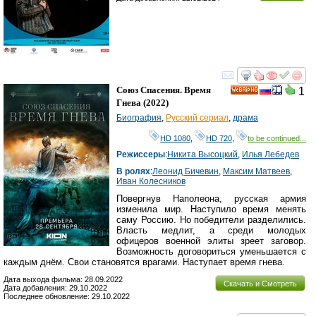
смотреть
инте
Союз Спасения. Время
1
HD
Гнева
(2022)
Биография
,
Русский сериал
,
драма
HD 1080
,
HD 720
,
to be continued...
Режиссеры
:
Никита Высоцкий
,
Илья Лебедев
В ролях
:
Леонид Бичевин
,
Максим Матвеев
,
Иван Колесников
Повергнув Наполеона, русская армия
изменила мир. Наступило время менять
саму Россию. Но победители разделились.
Власть медлит, а cреди молодых
офицеров военной элиты зреет заговор.
Возможность договориться уменьшается с
каждым днём. Свои становятся врагами. Наступает время гнева.
Дата выхода фильма: 28.09.2022
Скачать и Смотреть
Дата добавления: 29.10.2022
Последнее обновление: 29.10.2022