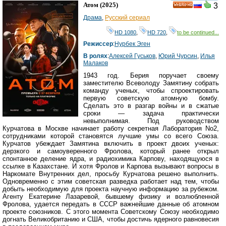
смотреть
инте
Атом
(2025)
3
HD
Драма
,
Русский сериал
HD 1080
,
HD 720
,
to be continued...
Режиссер
:
Нурбек Эген
В ролях
:
Алексей Гуськов
,
Юрий Чурсин
,
Илья
Малаков
1943 год. Берия поручает своему
заместителю Всеволоду Замятину собрать
команду ученых, чтобы спроектировать
первую советскую атомную бомбу.
Сделать это в разгар войны и в сжатые
сроки — задача практически
невыполнимая. Под руководством
Курчатова в Москве начинает работу секретная Лаборатория No2,
сотрудниками которой становятся лучшие умы со всего Союза.
Курчатов убеждает Замятина включить в проект двоих ученых:
дерзкого и самоуверенного Фролова, который ранее открыл
спонтанное деление ядра, и радиохимика Карпову, находящуюся в
ссылке в Казахстане. И хотя Фролов и Карпова вызывают вопросы в
Наркомате Внутренних дел, просьбу Курчатова решено выполнить.
Одновременно с этим советская разведка работает над тем, чтобы
добыть необходимую для проекта научную информацию за рубежом.
Агенту Екатерине Лазаревой, бывшему физику и возлюбленной
Фролова, удается передать в СССР важнейшие данные об атомном
проекте союзников. С этого момента Советскому Союзу необходимо
догнать Великобританию и США, чтобы достичь ядерного равновесия