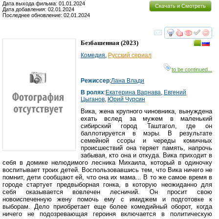
Дата выхода фильма: 01.01.2024
Скачать и Смотреть
Дата добавления: 02.01.2024
Последнее обновление: 02.01.2024
смотреть
инте
Безбашенная
(2023)
Комедия
,
Русский сериал
to be continued...
Режиссер
:
Лана Влади
В ролях
:
Екатерина Варнава
,
Евгений
Цыганов
,
Юрий Чурсин
Вика, жена крупного чиновника, вынуждена
ехать вслед за мужем в маленький
сибирский город Таштагол, где он
баллотируется в мэры. В результате
семейной ссоры и череды комичных
происшествий она теряет память, напрочь
забывая, кто она и откуда. Вика приходит в
себя в домике нелюдимого лесника Михаила, который в одиночку
воспитывает троих детей. Воспользовавшись тем, что Вика ничего не
помнит, дети сообщают ей, что она их мама... В то же самое время в
городе стартует предвыборная гонка, в которую неожиданно для
себя оказывается вовлечен лесничий. Он просит свою
новоиспеченную жену помочь ему с имиджем и подготовке к
выборам. Дело приобретает еще более комедийный оборот, когда
ничего не подозревающая героиня включается в политическую