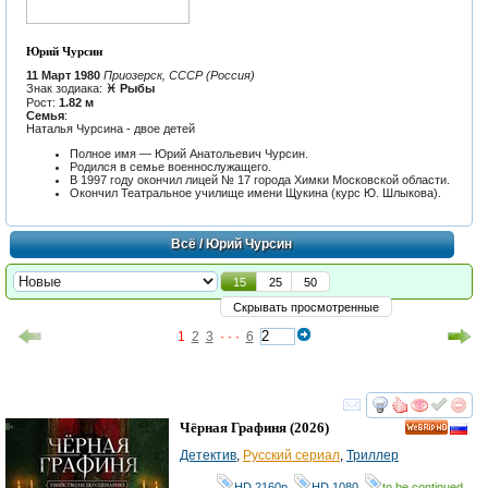
Юрий Чурсин
11 Март 1980
Приозерск, СССР (Россия)
Знак зодиака:
♓ Рыбы
Рост:
1.82 м
Семья
:
Наталья Чурсина - двое детей
Полное имя — Юрий Анатольевич Чурсин.
Родился в семье военнослужащего.
В 1997 году окончил лицей № 17 города Химки Московской области.
Окончил Театральное училище имени Щукина (курс Ю. Шлыкова).
Всё
/ Юрий Чурсин
15
25
50
Скрывать просмотренные
1
2
3
· · ·
6
смотреть
инте
Чёрная Графиня
(2026)
HD
Детектив
,
Русский сериал
,
Триллер
HD 2160р
,
HD 1080
,
to be continued...