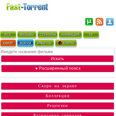
ВСЁ
ФИЛЬМЫ
СЕРИАЛЫ
АНИМАЦИЯ
ТВ
ЮМОР
ФОРУМ
ИГРЫ
КЛИПЫ
● Расширенный поиск
Скоро на экране
Коллекции
Рецензии
Расписание сериалов