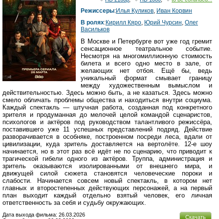
Режиссеры
:
Илья Куликов
,
Иван Корвин
В ролях
:
Кирилл Кяро
,
Юрий Чурсин
,
Олег
Васильков
В Москве и Петербурге вот уже год гремит
сенсационное театральное событие.
Несмотря на многомиллионную стоимость
билета и всего одно место в зале, от
желающих нет отбоя. Ещё бы, ведь
уникальный формат смывает границу
между художественным вымыслом и
действительностью. Здесь можно быть, а не казаться. Здесь можно
смело обличать проблемы общества и находиться внутри социума.
Каждый спектакль ― штучная работа, созданная под конкретного
зрителя и продуманная до мелочей целой командой сценаристов,
психологов и актёров под руководством талантливого режиссёра,
поставившего уже 11 успешных представлений подряд. Действие
разворачивается в особняке, построенном посреди леса, вдали от
цивилизации, куда зритель доставляется на вертолёте. 12-е шоу
начинается, но в этот раз всё идёт не по сценарию, что приводит к
трагической гибели одного из актёров. Труппа, администрация и
зритель оказываются изолированными от внешнего мира, и
движущей силой сюжета становятся человеческие пороки и
слабости. Начинается совсем новый спектакль, в котором нет
главных и второстепенных действующих персонажей, а на первый
план выходит каждый отдельно взятый человек, его личная
ответственность за себя и судьбу окружающих.
Дата выхода фильма: 26.03.2026
Скачать