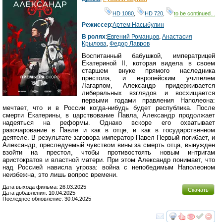
HD 1080
,
HD 720
,
to be continued...
Режиссер
:
Артем Насыбулин
В ролях
:
Евгений Романцов
,
Анастасия
Крылова
,
Федор Лавров
Воспитанный бабушкой, императрицей
Екатериной II, которая видела в своем
старшем внуке прямого наследника
престола, и европейским учителем
Лагарпом, Александр придерживается
либеральных взглядов и восхищается
первыми годами правления Наполеона:
мечтает, что и в России когда-нибудь будет республика. После
смерти Екатерины, в царствование Павла, Александр продолжает
надеяться на реформы. Однако вскоре его охватывает
разочарование в Павле и как в отце, и как в государственном
деятеле. В результате заговора император Павел Первый погибает, и
Александр, преследуемый чувством вины за смерть отца, вынужден
взойти на престол, чтобы противостоять новым интригам
аристократов и властной матери. При этом Александр понимает, что
над Россией нависла угроза: война с непобедимым Наполеоном
неизбежна, это лишь вопрос времени.
Дата выхода фильма: 26.03.2025
Скачать
Дата добавления: 10.04.2025
Последнее обновление: 30.04.2025