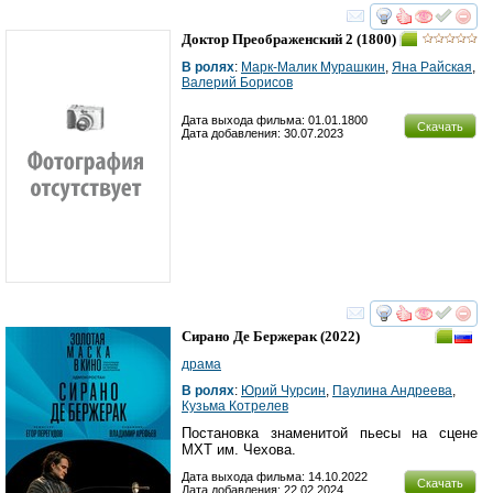
смотреть
инте
Доктор Преображенский 2
(1800)
В ролях
:
Марк-Малик Мурашкин
,
Яна Райская
,
Валерий Борисов
Дата выхода фильма: 01.01.1800
Скачать
Дата добавления: 30.07.2023
смотреть
инте
Сирано Де Бержерак
(2022)
драма
В ролях
:
Юрий Чурсин
,
Паулина Андреева
,
Кузьма Котрелев
Постановка знаменитой пьесы на сцене
МХТ им. Чехова.
Дата выхода фильма: 14.10.2022
Скачать
Дата добавления: 22.02.2024