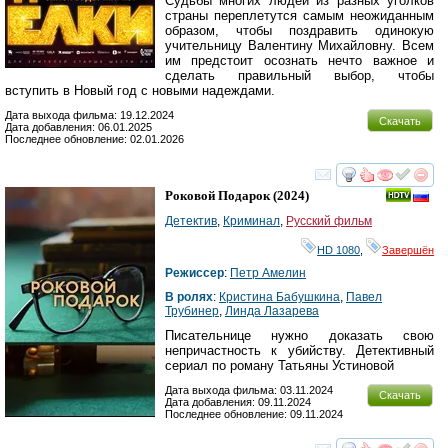
Судьбы многих людей из разных уголков
страны переплетутся самым неожиданным
образом, чтобы поздравить одинокую
учительницу Валентину Михайловну. Всем
им предстоит осознать нечто важное и
сделать правильный выбор, чтобы
вступить в Новый год с новыми надеждами.
Дата выхода фильма: 19.12.2024
Скачать
Дата добавления: 06.01.2025
Последнее обновление: 02.01.2026
смотреть
инте
Роковой Подарок
(2024)
Детектив
,
Криминал
,
Русский фильм
HD 1080
,
Завершён
Режиссер
:
Петр Амелин
В ролях
:
Кристина Бабушкина
,
Павел
Трубинер
,
Линда Лазарева
Писательнице нужно доказать свою
непричастность к убийству. Детективный
сериал по роману Татьяны Устиновой
Дата выхода фильма: 03.11.2024
Скачать
Дата добавления: 09.11.2024
Последнее обновление: 09.11.2024