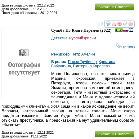
Дата выхода фильма: 22.12.2022
Скачать и Смотреть
Дата добавления: 22.12.2022
Последнее обновление: 30.12.2024
смотреть
инте
Судьба По Книге Перемен
(2022)
Детектив
,
Русский фильм
HD 1080
Режиссер
:
Петр Амелин
В ролях
:
Павел Трубинер
,
Кристина
Бабушкина
,
Екатерина Королева
Маня Поливанова, она же писательница
Марина Покровская, приезжает в
Петербург, чтобы помочь своей тёте
Эмилии, временно заменив её помощницу-
секретаря. Тётя - известный экстрасенс и
ясновидящая и Маня с удовольствием ей
помогает, с интересом наблюдая за
приходящими клиентами, хотя сама ни в какое ясновидение не верит.
Впрочем, категоричный взгляд на тётины таланты Мане скоро
придётся изменить. Эмилия будет убита, Маня возьмётся сама
отыскать преступника, а предсказания начнут удивительным образом
сбываться.
Дата выхода фильма: 12.11.2022
Скачать и Смотреть
Дата добавления: 13.11.2022