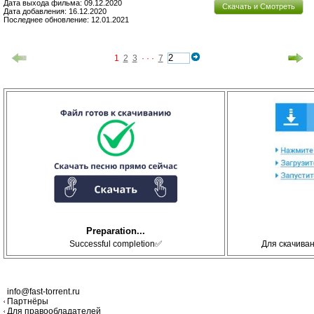
Дата выхода фильма: 09.12.2020
Скачать и Смотреть
Дата добавления: 16.12.2020
Последнее обновление: 12.01.2021
1
2
3
· · ·
7
Preparation...
Successful completion✅
Для скачива
info@fast-torrent.ru
Партнёры
Для правообладателей