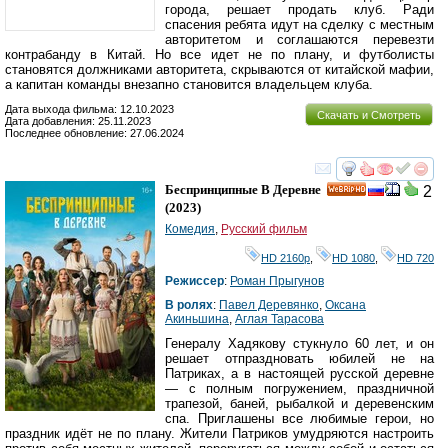
города, решает продать клуб. Ради
спасения ребята идут на сделку с местным
авторитетом и соглашаются перевезти
контрабанду в Китай. Но все идет не по плану, и футболисты
становятся должниками авторитета, скрываются от китайской мафии,
а капитан команды внезапно становится владельцем клуба.
Дата выхода фильма: 12.10.2023
Скачать и Смотреть
Дата добавления: 25.11.2023
Последнее обновление: 27.06.2024
смотреть
инте
Беспринципные В Деревне
2
HD
(2023)
Комедия
,
Русский фильм
HD 2160р
,
HD 1080
,
HD 720
Режиссер
:
Роман Прыгунов
В ролях
:
Павел Деревянко
,
Оксана
Акиньшина
,
Аглая Тарасова
Генералу Хадякову стукнуло 60 лет, и он
решает отпраздновать юбилей не на
Патриках, а в настоящей русской деревне
— с полным погружением, праздничной
трапезой, баней, рыбалкой и деревенским
спа. Приглашены все любимые герои, но
праздник идёт не по плану. Жители Патриков умудряются настроить