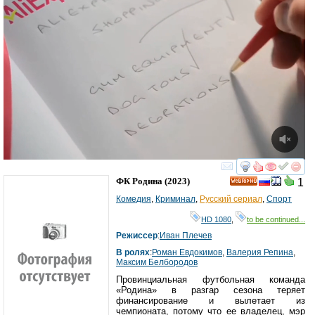
смотреть
инте
ФК Родина
(2023)
1
HD
Комедия
,
Криминал
,
Русский сериал
,
Спорт
HD 1080
,
to be continued...
Режиссер
:
Иван Плечев
В ролях
:
Роман Евдокимов
,
Валерия Репина
,
Максим Белбородов
Провинциальная футбольная команда
«Родина» в разгар сезона теряет
финансирование и вылетает из
чемпионата, потому что ее владелец, мэр