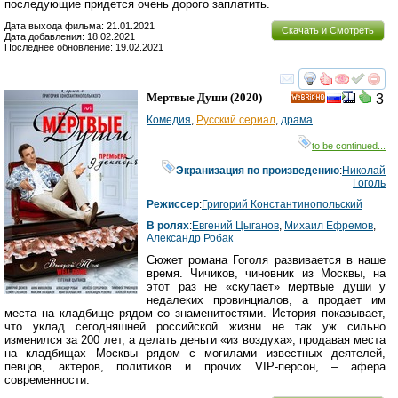
последующие придется очень дорого заплатить.
Дата выхода фильма: 21.01.2021
Скачать и Смотреть
Дата добавления: 18.02.2021
Последнее обновление: 19.02.2021
смотреть
инте
Мертвые Души
(2020)
3
HD
Комедия
,
Русский сериал
,
драма
to be continued...
Экранизация по произведению
:
Николай
Гоголь
Режиссер
:
Григорий Константинопольский
В ролях
:
Евгений Цыганов
,
Михаил Ефремов
,
Александр Робак
Сюжет романа Гоголя развивается в наше
время. Чичиков, чиновник из Москвы, на
этот раз не «скупает» мертвые души у
недалеких провинциалов, а продает им
места на кладбище рядом со знаменитостями. История показывает,
что уклад сегодняшней российской жизни не так уж сильно
изменился за 200 лет, а делать деньги «из воздуха», продавая места
на кладбищах Москвы рядом с могилами известных деятелей,
певцов, актеров, политиков и прочих VIP-персон, – афера
современности.