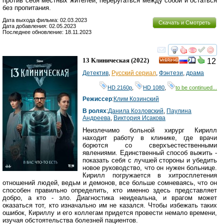
против себя местных жителей, переругаться между собой и остаться
без пропитания.
Дата выхода фильма: 02.03.2023
Скачать и Смотреть
Дата добавления: 02.05.2023
Последнее обновление: 18.11.2023
смотреть
инте
13 Клиническая
(2022)
12
HD
Детектив
,
Русский сериал
,
Фэнтези
,
драма
HD 2160р
,
HD 1080
,
to be continued...
Режиссер
:
Клим Козинский
В ролях
:
Данила Козловский
,
Паулина
Андреева
,
Виктория Исакова
Неизлечимо больной хирург Кирилл
находит работу в клинике, где врачи
борются со сверхъестественными
явлениями. Единственный способ выжить -
показать себя с лучшей стороны и убедить
новое руководство, что он нужен больнице.
Кирилл погружается в хитросплетения
отношений людей, ведьм и демонов, все больше сомневаясь, что он
способен правильно определить, кто именно здесь представляет
добро, а кто - зло. Диагностика неидеальна, и врагом может
оказаться тот, кто изначально им не казался. Чтобы избежать таких
ошибок, Кириллу и его коллегам придется провести немало времени,
изучая обстоятельства болезней пациентов.