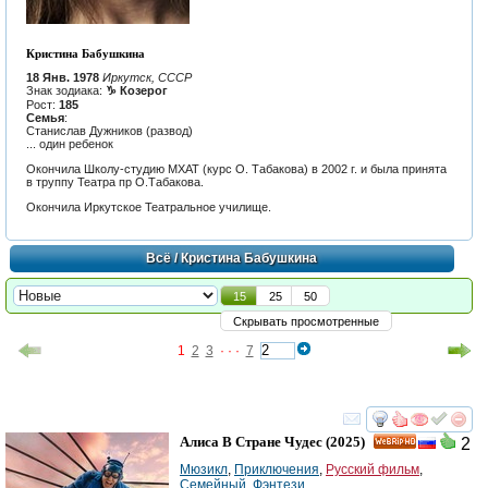
Кристина Бабушкина
18 Янв. 1978
Иркутск, СССР
Знак зодиака:
♑ Козерог
Рост:
185
Семья
:
Станислав Дужников (развод)
... один ребенок
Окончила Школу-студию МХАТ (курс О. Табакова) в 2002 г. и была принята
в труппу Театра пр О.Табакова.
Окончила Иркутское Театральное училище.
Всё
/ Кристина Бабушкина
15
25
50
Скрывать просмотренные
1
2
3
· · ·
7
смотреть
инте
Алиса В Стране Чудес
(2025)
2
HD
Мюзикл
,
Приключения
,
Русский фильм
,
Семейный
,
Фэнтези