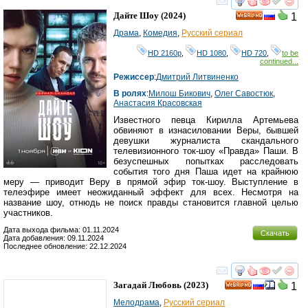
смотреть
инте
Дайте Шоу
(2024)
1
HD
Драма
,
Комедия
,
Русский сериал
HD 2160р
,
HD 1080
,
HD 720
,
to be
continued...
Режиссер
:
Дмитрий Литвиненко
В ролях
:
Милош Бикович
,
Олег Савостюк
,
Анастасия Красовская
Известного певца Кирилла Артемьева
обвиняют в изнасиловании Веры, бывшей
девушки журналиста скандального
телевизионного ток-шоу «Правда» Паши. В
безуспешных попытках расследовать
события того дня Паша идет на крайнюю
меру — приводит Веру в прямой эфир ток-шоу. Выступление в
телеэфире имеет неожиданный эффект для всех. Несмотря на
название шоу, отнюдь не поиск правды становится главной целью
участников.
Дата выхода фильма: 01.11.2024
Скачать
Дата добавления: 09.11.2024
Последнее обновление: 22.12.2024
смотреть
инте
Загадай Любовь
(2023)
1
HD
Мелодрама
,
Русский сериал