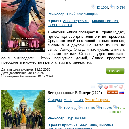
HD 1080
,
HD 720
Режиссер
:
Юрий Хмельницкий
В ролях
:
Анна Пересильд
,
Милош Бикович
,
Олег Савостюк
15-летняя Алиса попадает в Страну чудес,
где солнце всегда в зените и нет времени.
Среди жителей она узнаёт своих родных,
знакомых и друзей, но никто из них не
узнаёт Алису. Она для них чужая, антипят,
а сами жители Страны чудес называют
себя антиподами. Чтобы вернуться домой, Алисе предстоит
преодолеть множество препятствий и странностей.
Дата выхода фильма: 23.10.2025
Скачать
Дата добавления: 30.12.2025
Последнее обновление: 10.07.2026
смотреть
инте
Беспринципные В Питере
(2025)
HD
Комедия
,
Мелодрама
,
Русский сериал
HD 2160р
,
HD 1080
,
HD 720
,
to be
continued...
Режиссер
:
Заур Засеев
В ролях
:
Кристина Бабушкина
,
Николай