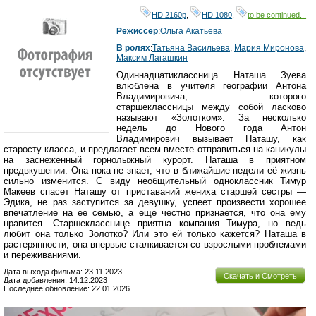
HD 2160р
,
HD 1080
,
to be continued...
Режиссер
:
Ольга Акатьева
В ролях
:
Татьяна Васильева
,
Мария Миронова
,
Максим Лагашкин
Одиннадцатиклассница Наташа Зуева
влюблена в учителя географии Антона
Владимировича, которого
старшеклассницы между собой ласково
называют «Золотком». За несколько
недель до Нового года Антон
Владимирович вызывает Наташу, как
старосту класса, и предлагает всем вместе отправиться на каникулы
на заснеженный горнолыжный курорт. Наташа в приятном
предвкушении. Она пока не знает, что в ближайшие недели её жизнь
сильно изменится. С виду необщительный одноклассник Тимур
Макеев спасет Наташу от приставаний жениха старшей сестры —
Эдика, не раз заступится за девушку, успеет произвести хорошее
впечатление на ее семью, а еще честно признается, что она ему
нравится. Старшекласснице приятна компания Тимура, но ведь
любит она только Золотко? Или это ей только кажется? Наташа в
растерянности, она впервые сталкивается со взрослыми проблемами
и переживаниями.
Дата выхода фильма: 23.11.2023
Скачать и Смотреть
Дата добавления: 14.12.2023
Последнее обновление: 22.01.2026