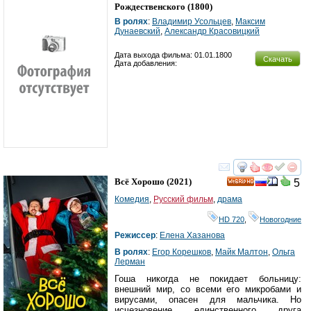
Рождественского
(1800)
В ролях
:
Владимир Усольцев
,
Максим
Дунаевский
,
Александр Красовицкий
Дата выхода фильма: 01.01.1800
Скачать
Дата добавления:
смотреть
инте
Всё Хорошо
(2021)
5
HD
Комедия
,
Русский фильм
,
драма
HD 720
,
Новогодние
Режиссер
:
Елена Хазанова
В ролях
:
Егор Корешков
,
Майк Малтон
,
Ольга
Лерман
Гоша никогда не покидает больницу:
внешний мир, со всеми его микробами и
вирусами, опасен для мальчика. Но
исчезновение единственного друга