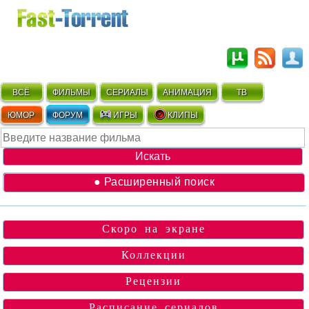
ВСЁ
ФИЛЬМЫ
СЕРИАЛЫ
АНИМАЦИЯ
ТВ
ЮМОР
ФОРУМ
ИГРЫ
КЛИПЫ
● Расширенный поиск
Скоро на экране
Коллекции
Рецензии
Расписание сериалов