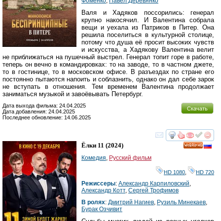
Фоменко
,
Павел Деревянко
Валя и Хадяков поссорились: генерал
крупно накосячил. И Валентина собрала
вещи и уехала из Патриков в Питер. Она
решила поселиться в культурной столице,
потому что душа её просит высоких чувств
и искусства, а Хадякову Валентина велит
не приближаться на пушечный выстрел. Генерал топит горе в работе,
теперь он вечно в командировках: то на заводе, то в частном джете,
то в гостинице, то в московском офисе. В разъездах по стране его
постоянно пытаются напоить и соблазнить, однако он дал себе зарок
не вступать в отношения. Тем временем Валентина продолжает
заниматься музыкой и завоёвывать Петербург.
Дата выхода фильма: 24.04.2025
Скачать
Дата добавления: 24.04.2025
Последнее обновление: 14.06.2025
смотреть
инте
Ёлки 11
(2024)
HD
Комедия
,
Русский фильм
HD 1080
,
HD 720
Режиссеры
:
Александр Карпиловский
,
Александр Котт
,
Сергей Трофимов
В ролях
:
Дмитрий Нагиев
,
Рузиль Минекаев
,
Бурак Озчивит