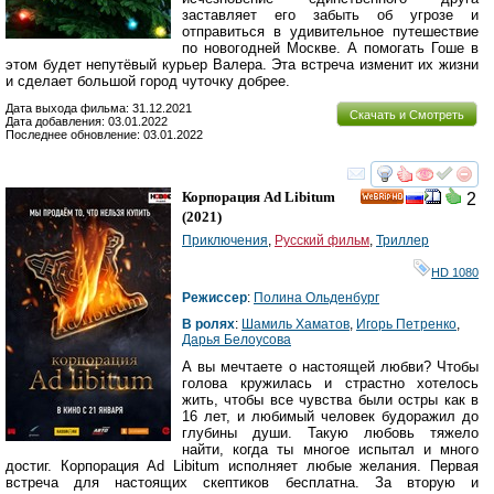
заставляет его забыть об угрозе и
отправиться в удивительное путешествие
по новогодней Москве. А помогать Гоше в
этом будет непутёвый курьер Валера. Эта встреча изменит их жизни
и сделает большой город чуточку добрее.
Дата выхода фильма: 31.12.2021
Скачать и Смотреть
Дата добавления: 03.01.2022
Последнее обновление: 03.01.2022
смотреть
инте
Корпорация Ad Libitum
2
HD
(2021)
Приключения
,
Русский фильм
,
Триллер
HD 1080
Режиссер
:
Полина Ольденбург
В ролях
:
Шамиль Хаматов
,
Игорь Петренко
,
Дарья Белоусова
А вы мечтаете о настоящей любви? Чтобы
голова кружилась и страстно хотелось
жить, чтобы все чувства были остры как в
16 лет, и любимый человек будоражил до
глубины души. Такую любовь тяжело
найти, когда ты многое испытал и много
достиг. Корпорация Ad Libitum исполняет любые желания. Первая
встреча для настоящих скептиков бесплатна. За вторую и