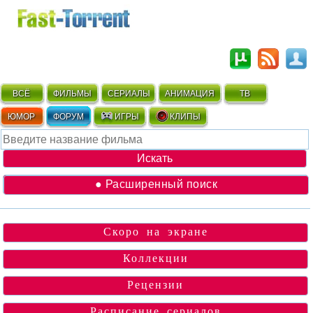
ВСЁ
ФИЛЬМЫ
СЕРИАЛЫ
АНИМАЦИЯ
ТВ
ЮМОР
ФОРУМ
ИГРЫ
КЛИПЫ
● Расширенный поиск
Скоро на экране
Коллекции
Рецензии
Расписание сериалов