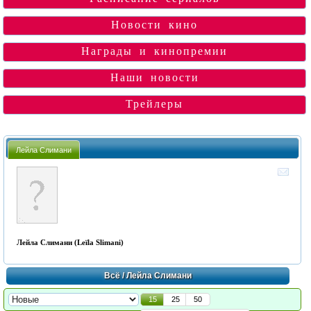
Новости кино
Награды и кинопремии
Наши новости
Трейлеры
Лейла Слимани
Лейла Слимани (Leïla Slimani)
Всё
/ Лейла Слимани
15
25
50