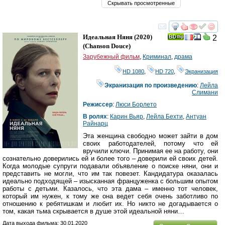
Скрывать просмотренные
смотреть
инте
Идеальная Няня
(2020)
2
(
Chanson Douce
)
Зарубежный фильм
,
Криминал
,
драма
HD 1080
,
HD 720
,
Экранизация
Экранизация по произведению
:
Лейла
Слимани
Режиссер
:
Люси Борлето
В ролях
:
Карин Вьяр
,
Лейла Бехти
,
Антуан
Райнарц
Эта женщина свободно может зайти в дом
своих работодателей, потому что ей
вручили ключи. Принимая ее на работу, они
сознательно доверились ей и более того – доверили ей своих детей.
Когда молодые супруги подавали объявление о поиске няни, они и
представить не могли, что им так повезет. Кандидатура оказалась
идеально подходящей – изысканная француженка с большим опытом
работы с детьми. Казалось, что эта дама – именно тот человек,
который им нужен, к тому же она ведет себя очень заботливо по
отношению к ребятишкам и любит их. Но никто не догадывается о
том, какая тьма скрывается в душе этой идеальной няни…
Дата выхода фильма: 30.01.2020