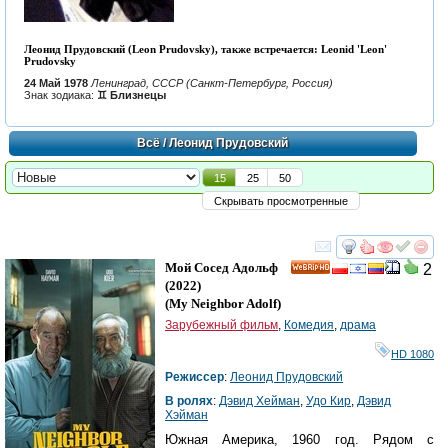
Леонид Прудовский (Leon Prudovsky), также встречается: Leonid 'Leon'
Prudovsky
24 Май 1978
Ленинград, СССР (Санкт-Петербург, Россия)
Знак зодиака:
♊ Близнецы
Всё
/ Леонид Прудовский
15
25
50
Скрывать просмотренные
смотреть
инте
Мой Сосед Адольф
2
HD
(2022)
(
My Neighbor Adolf
)
Зарубежный фильм
,
Комедия
,
драма
HD 1080
Режиссер
:
Леонид Прудовский
В ролях
:
Дэвид Хейман
,
Удо Кир
,
Дэвид
Хэйман
Южная Америка, 1960 год. Рядом с