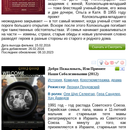
академик с женой, Колокольцев-младший
— тоже блестящий ученый-физик, его жена
и две дочери, Ольга и Катя. В 1955 году
проект Колокольцева-младшего
неожиданно закрывают — в тот самый момент, когда ученый стоит на
пороге большого открытия. Вскоре после этого Колокольцев погибает
при таинственных обстоятельствах. И семья начинает разваливаться
на части — измены, страхи, старые обиды и новые увлечения словно
разводят героев в разные стороны из старого и родного дома.
Дата выхода фильма: 15.02.2016
Скачать и Смотреть
Дата добавления: 26.02.2016
Последнее обновление: 08.10.2023
смотреть
инте
Добро Пожаловать, Или Примите
Наши Соболезнования
(2012)
История
,
Комедия
,
Короткометражка
,
драма
Режиссер
:
Леонид Прудовский
В ролях
:
Оля Шур Селектар
,
Гера Сандлер
,
Хаy Давидов
1991 год - год распада Советского Союза.
Еврейская семья: папа, мама и 11-летний
мальчик и старенькая тетя мамы
репатриируются в Израиль из Советского
Союза. За минуту до того, как
приземляются в Израиле, старенькая тетя