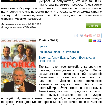
умирает. И получается, что она так и не
прилетела на землю предков. А без этого
маленького бюрократического момента, что она не приземлилась,
получается, что она не может получить израильского гражданства по
закону «О возвращении». А без гражданства начинаются
бюрократические проблемы.
Дата выхода фильма: 02.10.2012
Скачать
Дата добавления: 22.02.2024
смотреть
инте
Тройка
(2010)
драма
Режиссер
:
Леонид Прудовский
В ролях
:
Генри Давид
,
Армен Джигарханян
,
Пини Тавгер
Тройка - это трое друзей, у которых по-
разному складывается судьба: Миша,
израильтянин, преуспевающий молодой
бизнесмен, который вот уже пять лет
работает в Москве, вроде собирается
жениться на внучке своего босса. Его
сводный брат Эдик, живет по-прежнему в
Тель-Авиве, но мало преуспел в своих
писательских исканиях. Третий - Жора,
полицейский, женился, имеет двоих детей, но попадает в неприятную
историю. Неожиданный телефонный звонок Мише от его бывшей