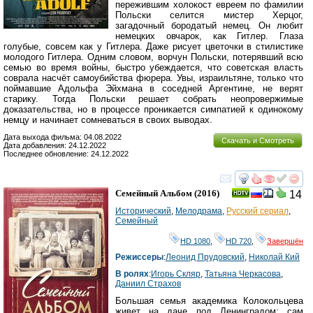
пережившим холокост евреем по фамилии
Польски селится мистер Херцог,
загадочный бородатый немец. Он любит
немецких овчарок, как Гитлер. Глаза
голубые, совсем как у Гитлера. Даже рисует цветочки в стилистике
молодого Гитлера. Одним словом, ворчун Польски, потерявший всю
семью во время войны, быстро убеждается, что советская власть
соврала насчёт самоубийства фюрера. Увы, израильтяне, только что
поймавшие Адольфа Эйхмана в соседней Аргентине, не верят
старику. Тогда Польски решает собрать неопровержимые
доказательства, но в процессе проникается симпатией к одинокому
немцу и начинает сомневаться в своих выводах.
Дата выхода фильма: 04.08.2022
Скачать и Смотреть
Дата добавления: 24.12.2022
Последнее обновление: 24.12.2022
смотреть
инте
Семейный Альбом
(2016)
14
Исторический
,
Мелодрама
,
Русский сериал
,
Семейный
HD 1080
,
HD 720
,
Завершён
Режиссеры
:
Леонид Прудовский
,
Николай Кий
В ролях
:
Игорь Скляр
,
Татьяна Черкасова
,
Даниил Страхов
Большая семья академика Колокольцева
живет на даче под Ленинградом: сам