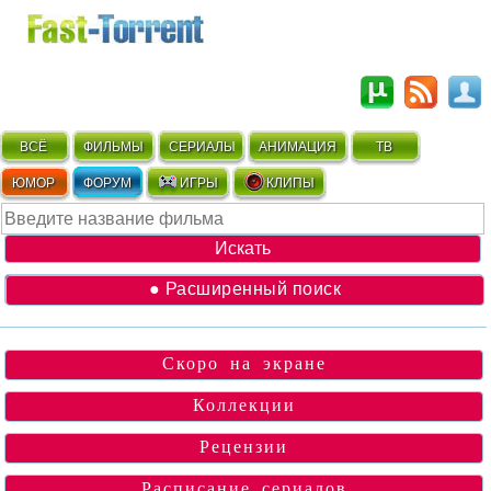
ВСЁ
ФИЛЬМЫ
СЕРИАЛЫ
АНИМАЦИЯ
ТВ
ЮМОР
ФОРУМ
ИГРЫ
КЛИПЫ
● Расширенный поиск
Скоро на экране
Коллекции
Рецензии
Расписание сериалов