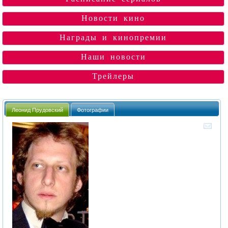
Новости кино
Награды и кинопремии
Наши новости
Трейлеры
Леонид Прудовский
Фотографии