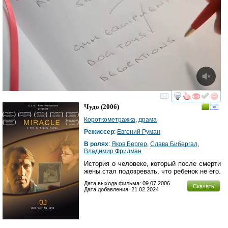
смотреть
инте
Чудо
(2006)
Короткометражка
,
драма
Режиссер
:
Евгений Руман
В ролях
:
Яков Бергер
,
Слава Бибергал
,
Владимир Фридман
История о человеке, который после смерти
жены стал подозревать, что ребенок не его.
Дата выхода фильма: 09.07.2006
Скачать
Дата добавления: 21.02.2024