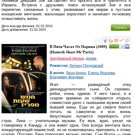
любимой девушки Зои заставляет его бросить все и прилететь в
Израиль. Встреча с друзьями, поиск исчезнувшей Зои и все
перипетии, связанные с этим, развеивают как мираж в пустыне
юношеские мечтания, мальчишки взрослеют и начинают по-новому
осмысливать жизнь.
Дата выхода фильма: 01.01.2010
Скачать
Дата добавления: 21.02.2024
смотреть
инте
В Пяти Часах От Парижа
(2009)
(
Hamesh Shaot Me'Pariz
)
Зарубежный фильм
,
драма
Режиссер
:
Леонид Прудовский
В ролях
:
Дрор Керен
,
Елена Яралова
,
Владимир Фридман
Игал — разведеный отец
двенадцатилетнего сына. Он скромен,
робок, очень одинок. У него такси, и в
скором времени он собирается открыть
совместное дело с нынешнем мужем своей
бывшей жены. Еще он до смерти боится
летать на самолетах и всю жизнь
безуспешно пытается перебороть этот
страх. Лина — учительница музыки. Ее муж, врач, уехал на
стажировку в Канаду, и она живет одна. Она всегда мечтала быть
концертирующей пианисткой, но не осмеливалась приложить к этому
усилия. Поэтому Лина преподает музыку детям. Сын Игала — один