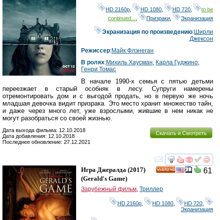
HD 2160р
,
HD 1080
,
HD 720
,
to be
continued...
,
Призраки
,
Экранизация
Экранизация по произведению
:
Ширли
Джексон
Режиссер
:
Майк Флэнеган
В ролях
:
Михиль Хаусман
,
Карла Гуджино
,
Генри Томас
В начале 1990-х семья с пятью детьми
переезжает в старый особняк в лесу. Супруги намерены
отремонтировать дом и с выгодой продать, но в первую же ночь
младшая девочка видит призрака. Это место хранит множество тайн,
и даже через много лет, уже взрослыми, жившие в нем никак не
могут разобраться со своей жизнью.
Дата выхода фильма: 12.10.2018
Скачать и Смотреть
Дата добавления: 12.10.2018
Последнее обновление: 27.12.2021
смотреть
инте
Игра Джералда
(2017)
61
HD
(
Gerald's Game
)
Зарубежный фильм
,
Триллер
HD 2160р
,
HD 1080
,
HD 720
,
Экранизация