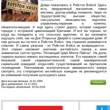
Добро пожаловать в Ройстон Вэйси! Здесь
есть придорожный магазинчик, лавка
мясника, доктор-убийца поневоле, бюро по
трудоустройству, высшее общество,
сексуальные меньшинства, недотёпа-
управленец-параноик и, конечно,
обыватели-мещане. А ещё здесь строят дорогу, которая соединит
городок с островной цивилизацией Британии. И всё бы хорошо, но
когда вы попадаете в эту сельскую идиллию, то вы начинаете
ощущать себя, как на Дне Открытых Дверей в сумасшедшем доме. И
чем дольше вы гостите в Ройстон Вэйси, тем страшнее развиваются
события. И самое ужасное - из Ройстон Вэйси не возвращаются...
Этот сериал напомнит знатокам английского юмора и кино
знаменитые скетчи группы "Летающий Цирк Монти Пайтон". На долю
сериала выпало немало восхищенных эпитетов. Его называли самой
безумной, самой сюрреалистической, самой макабрической
сериальной комедией, когда-либо существовавшей на британском
телевидении. Поклонникам исключительно американского юмора
смотреть эту стопроцентно английскую комедию не рекомендуется
во избежании получения культурного шока.
Дата выхода фильма: 11.01.1999
Скачать
Дата добавления: 14.12.2011
Последнее обновление: 20.04.2018