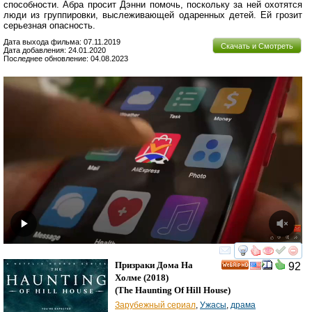
способности. Абра просит Дэнни помочь, поскольку за ней охотятся
люди из группировки, выслеживающей одаренных детей. Ей грозит
серьезная опасность.
Дата выхода фильма: 07.11.2019
Скачать и Смотреть
Дата добавления: 24.01.2020
Последнее обновление: 04.08.2023
смотреть
инте
Призраки Дома На
92
HD
Холме
(2018)
(
The Haunting Of Hill House
)
Зарубежный сериал
,
Ужасы
,
драма