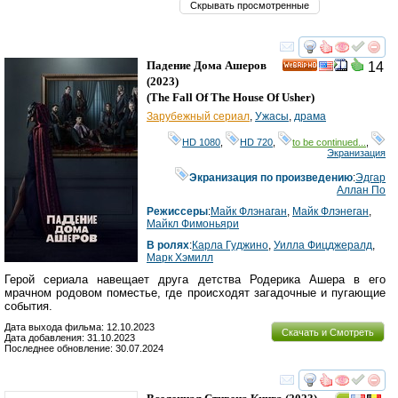
Скрывать просмотренные
смотреть
инте
Падение Дома Ашеров
14
HD
(2023)
(
The Fall Of The House Of Usher
)
Зарубежный сериал
,
Ужасы
,
драма
HD 1080
,
HD 720
,
to be continued...
,
Экранизация
Экранизация по произведению
:
Эдгар
Аллан По
Режиссеры
:
Майк Флэнаган
,
Майк Флэнеган
,
Майкл Фимоньяри
В ролях
:
Карла Гуджино
,
Уилла Фицджералд
,
Марк Хэмилл
Герой сериала навещает друга детства Родерика Ашера в его
мрачном родовом поместье, где происходят загадочные и пугающие
события.
Дата выхода фильма: 12.10.2023
Скачать и Смотреть
Дата добавления: 31.10.2023
Последнее обновление: 30.07.2024
смотреть
инте