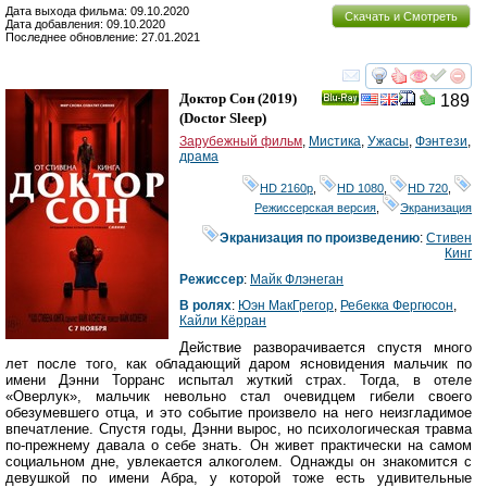
Дата выхода фильма: 09.10.2020
Скачать и Смотреть
Дата добавления: 09.10.2020
Последнее обновление: 27.01.2021
смотреть
инте
Доктор Сон
(2019)
189
Ray
(
Doctor Sleep
)
Зарубежный фильм
,
Мистика
,
Ужасы
,
Фэнтези
,
драма
HD 2160р
,
HD 1080
,
HD 720
,
Режиссерская версия
,
Экранизация
Экранизация по произведению
:
Стивен
Кинг
Режиссер
:
Майк Флэнеган
В ролях
:
Юэн МакГрегор
,
Ребекка Фергюсон
,
Кайли Кёрран
Действие разворачивается спустя много
лет после того, как обладающий даром ясновидения мальчик по
имени Дэнни Торранс испытал жуткий страх. Тогда, в отеле
«Оверлук», мальчик невольно стал очевидцем гибели своего
обезумевшего отца, и это событие произвело на него неизгладимое
впечатление. Спустя годы, Дэнни вырос, но психологическая травма
по-прежнему давала о себе знать. Он живет практически на самом
социальном дне, увлекается алкоголем. Однажды он знакомится с
девушкой по имени Абра, у которой тоже есть удивительные