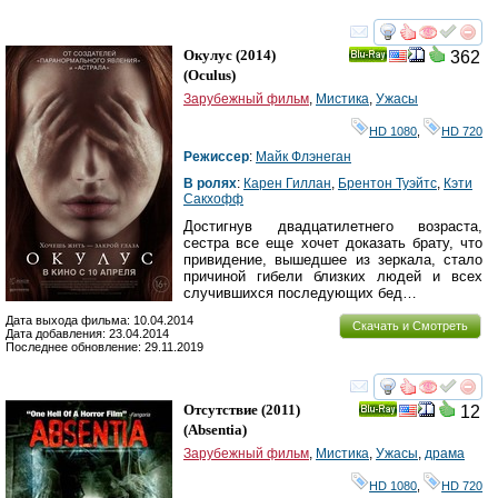
смотреть
инте
Окулус
(2014)
362
Ray
(
Oculus
)
Зарубежный фильм
,
Мистика
,
Ужасы
HD 1080
,
HD 720
Режиссер
:
Майк Флэнеган
В ролях
:
Карен Гиллан
,
Брентон Туэйтс
,
Кэти
Сакхофф
Достигнув двадцатилетнего возраста,
сестра все еще хочет доказать брату, что
привидение, вышедшее из зеркала, стало
причиной гибели близких людей и всех
случившихся последующих бед…
Дата выхода фильма: 10.04.2014
Скачать и Смотреть
Дата добавления: 23.04.2014
Последнее обновление: 29.11.2019
смотреть
инте
Отсутствие
(2011)
12
Ray
(
Absentia
)
Зарубежный фильм
,
Мистика
,
Ужасы
,
драма
HD 1080
,
HD 720