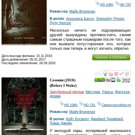
HD 1080
,
HD 720
Режиссер
:
Майк Флэнеган
В ролях
:
Анналиса Бассо
,
Элизабет Ризер
,
Лулу Уилсон
Несколько ничего не подозревающих
друзей вынуждены противостоять своим
самым страшным кошмарам после того, как
они вызвали потустороннее зло, которое
только они теперь и могут изгнать обратно.
Дата выхода фильма: 10.11.2016
Скачать и Смотреть
Дата добавления: 05.01.2017
Последнее обновление: 26.09.2020
смотреть
инте
Сомния
(2016)
202
Ray
(
Before I Wake
)
Зарубежный фильм
,
Мистика
,
Ужасы
,
Фэнтези
,
драма
HD 1080
,
HD 720
,
Сверхспособности
Режиссер
:
Майк Флэнеган
В ролях
:
Кейт Босворт
,
Джейкоб Тремблей
,
Томас Джейн
У молодой пары, потерявшей маленького