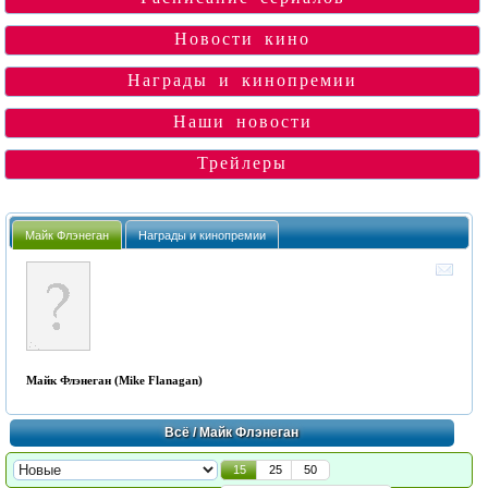
Новости кино
Награды и кинопремии
Наши новости
Трейлеры
Майк Флэнеган
Награды и кинопремии
Майк Флэнеган (Mike Flanagan)
Всё
/ Майк Флэнеган
15
25
50