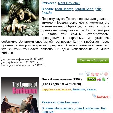
Режиссер
:
Майк Флэнеган
В ролях
:
Кэти Паркер
,
Кортни Белл
,
Дэйв
Ливайн
Пропажу мужа Триша переживала долго и
тяжело. Прошли семь лет с момента его
исчезновения. Однажды, к ней в гости
приезжает младшая сестра Кэлли, которая
и стала тем самым катализатором,
приведшим к странным и пугающим
событиям. Во время спортивной тренировки Кэлли пробегает через
туннель, в котором встречает призрака. Вскоре становится известно,
что с этим тоннелем связано ни одно исчезновение, а много
больше…
Дата выхода фильма: 03.03.2011
Скачать и Смотреть
Дата добавления: 02.03.2012
Последнее обновление: 27.12.2018
смотреть
инте
Лига Джентльменов
(1999)
1
(
The League Of Gentlemen
)
Зарубежный сериал
,
Комедия
,
Ужасы
Завершён
Режиссер
:
Стив Бенделак
В ролях
:
Марк Гейтисс
,
Стив Пембертон
,
Рис
Шерсмит