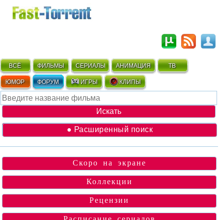
ВСЁ
ФИЛЬМЫ
СЕРИАЛЫ
АНИМАЦИЯ
ТВ
ЮМОР
ФОРУМ
ИГРЫ
КЛИПЫ
● Расширенный поиск
Скоро на экране
Коллекции
Рецензии
Расписание сериалов