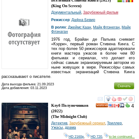
Вселенная Стивена Кинга
(2023)
(
King On Screen
)
Документальный
,
Зарубежный фильм
Режиссер
:
Дафна Бевир
В ролях
:
Джеймс Каан
,
Майк Флэнеган
,
Майк
Флэнаган
1976 год, Брайан де Пальма снимает
«Кэрри», первый роман Стивена Кинга. С
тех пор более 50 режиссеров адаптировали
книги мастера ужасов в более чем 80
фильмах и сериалах, что делает его
сейчас самым экранизируемым автором из
ныне живущих в мире. Режиссёры самых
известных экранизаций Стивена Кинга
рассказывают о писателе.
Дата выхода фильма: 21.09.2023
Скачать
Дата добавления: 03.11.2023
смотреть
инте
Клуб Полуночников
4
HD
(2022)
(
The Midnight Club
)
Детектив
,
Зарубежный сериал
,
Триллер
,
Ужасы
,
драма
HD 2160р
,
HD 720
,
to be continued...