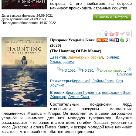
острова. С его прибытием на острове
начинают происходить странные события.
Дата выхода фильма: 24.09.2021
Скачать и Смотреть
Дата добавления: 24.09.2021
Последнее обновление: 16.07.2022
смотреть
инте
Призраки Усадьбы Блай
21
HD
(2020)
(
The Haunting Of Bly Manor
)
Детектив
,
Зарубежный сериал
,
Триллер
,
Ужасы
,
драма
HD 1080
,
HD 720
,
to be continued...
,
Призраки
Режиссеры
:
Киран Фой
,
Лайам Гэвин
,
Бен
Хоулинг
В ролях
:
Виктория Педретти
,
Бенджамин Эван
Эйнсуорт
,
Амели Смит
Состоятельный лондонский лорд
становится опекуном малолетних
племянников Майлса и Флоры. Он поселяет их в своей загородной
усадьбе и нанимает для них молодую гувернантку. Девушке
рассказывают, что ранее в этом доме погибли бывшая гувернантка
мисс Джессел и слуга Питер Квинт, и вскоре молодой няне начинает
казаться, что в особняке обитают зловещие силы.