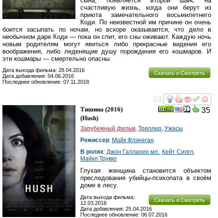
сына, появляется второй шанс на
счастливую жизнь, когда они берут из
приюта замечательного восьмилетнего
Коди. По неизвестной им причине он очень
боится засыпать по ночам, но вскоре оказывается, что дело в
необычном даре Коди — пока он спит, его сны оживают. Каждую ночь
новым родителям могут явиться либо прекрасные видения его
воображения, либо леденящие душу порождения его кошмаров. И
эти кошмары — смертельно опасны.
Дата выхода фильма: 28.04.2016
Скачать и Смотреть
Дата добавления: 04.06.2016
Последнее обновление: 07.11.2018
смотреть
инте
Тишина
(2016)
35
(
Hush
)
Зарубежный фильм
,
Триллер
,
Ужасы
Режиссер
:
Майк Флэнеган
В ролях
:
Джон Галлахер мл.
,
Кейт Сигел
,
Майкл Трукко
Глухая женщина становится объектом
преследования убийцы-психопата в своём
доме в лесу.
Дата выхода фильма:
Скачать и Смотреть
12.03.2016
Дата добавления: 25.04.2016
Последнее обновление: 06.07.2016