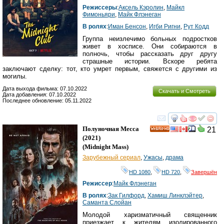
Режиссеры
:
Аксель Кэролин
,
Майкл
Фимоньяри
,
Майк Флэнеган
В ролях
:
Иман Бенсон
,
Игби Ригни
,
Рут Кодд
Группа неизлечимо больных подростков
живет в хосписе. Они собираются в
полночь, чтобы рассказать друг другу
страшные истории. Вскоре ребята
заключают сделку: тот, кто умрет первым, свяжется с другими из
могилы.
Дата выхода фильма: 07.10.2022
Скачать и Смотреть
Дата добавления: 07.10.2022
Последнее обновление: 05.11.2022
смотреть
инте
Полуночная Месса
21
HD
(2021)
(
Midnight Mass
)
Зарубежный сериал
,
Ужасы
,
драма
HD 1080
,
HD 720
,
Завершён
Режиссер
:
Майк Флэнеган
В ролях
:
Зак Гилфорд
,
Хамиш Линклэйтер
,
Саманта Слойан
Молодой харизматичный священник
приезжает к жителям изолированного