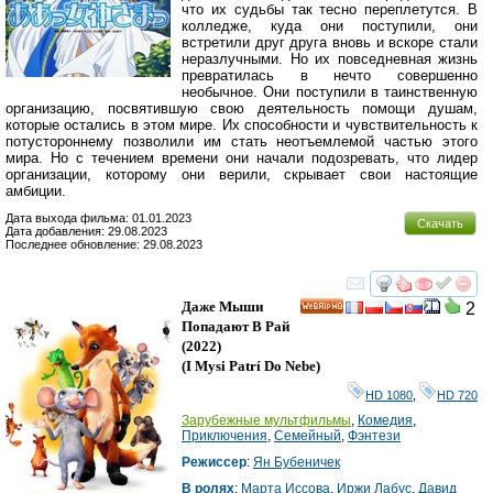
что их судьбы так тесно переплетутся. В
колледже, куда они поступили, они
встретили друг друга вновь и вскоре стали
неразлучными. Но их повседневная жизнь
превратилась в нечто совершенно
необычное. Они поступили в таинственную
организацию, посвятившую свою деятельность помощи душам,
которые остались в этом мире. Их способности и чувствительность к
потустороннему позволили им стать неотъемлемой частью этого
мира. Но с течением времени они начали подозревать, что лидер
организации, которому они верили, скрывает свои настоящие
амбиции.
Дата выхода фильма: 01.01.2023
Скачать
Дата добавления: 29.08.2023
Последнее обновление: 29.08.2023
смотреть
инте
Даже Мыши
2
HD
Попадают В Рай
(2022)
(
I Mysi Patrí Do Nebe
)
HD 1080
,
HD 720
Зарубежные мультфильмы
,
Комедия
,
Приключения
,
Семейный
,
Фэнтези
Режиссер
:
Ян Бубеничек
В ролях
:
Марта Иссова
,
Иржи Лабус
,
Давид