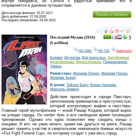
внутри покедекса, но Сатоси с радостью принимает его и
отправляется в далёкое путешествие.
Дата выхода фильма: 15.07.2017
Скачать и Смотреть
Дата добавления: 27.09.2020
Последнее обновление: 24.09.2021
смотреть
инте
Последний Мужик
(2016)
3
(
LastMan
)
HD 1080
,
HD 720
,
Завершён
Боевик
,
Детектив
,
Для взрослых
,
Зарубежные
мультфильмы
,
Мультсериалы
,
Приключения
,
Ужасы
Режиссеры
:
Жереми Перин
,
Жереми Перен
,
Жереми Хорау
В ролях
:
Тайлер Банч
,
Корин Уильямс
,
Марсаль Лемину
Действие происходит в городе Пакстаун,
наполненном криминалом и преступностью,
который контролирует мафия и гангстеры.
Главный герой мультфильма — юный Ришар Алдана, который вырос
на улицах города. Он любит бокс и все свободное время посвящает
тренировкам. Однако это едва позволяет ему сводить концы с
концами. И вот, не умея ничего, кроме как драться на ринге, Ришар
решает принять участие в смертельном чемпионате боевых искусств
«Fist Fight Funeral Cup», по которому сходит с ума весь город.