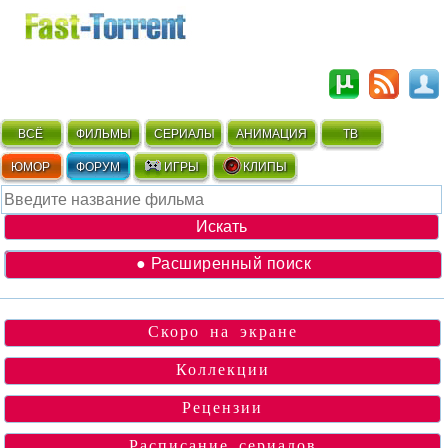
ВСЁ
ФИЛЬМЫ
СЕРИАЛЫ
АНИМАЦИЯ
ТВ
ЮМОР
ФОРУМ
ИГРЫ
КЛИПЫ
● Расширенный поиск
Скоро на экране
Коллекции
Рецензии
Расписание сериалов