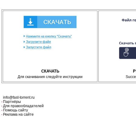
СКАЧАТЬ
P
Для скачивания следуйте инструкции
Succe
info@fast-torrent.ru
Партнёры
Для правообладателей
Помощь сайту
Реклама на сайте