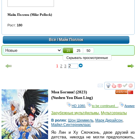
Майк Поллок (Mike Pollock)
Рост:
180
Всё
/ Майк Поллок
15
25
50
Скрывать просмотренные
1
2
3
смотреть
инте
Моя Богиня!
(2023)
HD
(
Nushen You Dian Ling
)
HD 1080
,
to be continued...
,
Аниме
Зарубежные мультфильмы
,
Мультсериалы
В ролях
:
Шон Шеммель
,
Марк Дирайсон
,
Майкл Синтерниклаас
Яо Лин и Ху Сяочжэнь, двое друзей из
детства, никогда не могли предположить,