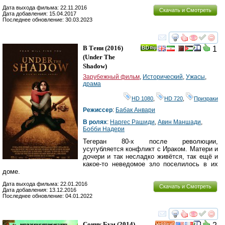
Дата выхода фильма: 22.11.2016
Скачать и Смотреть
Дата добавления: 15.04.2017
Последнее обновление: 30.03.2023
смотреть
инте
В Тени
(2016)
1
(
Under The
Shadow
)
Зарубежный фильм
,
Исторический
,
Ужасы
,
драма
HD 1080
,
HD 720
,
Призраки
Режиссер
:
Бабак Анвари
В ролях
:
Наргес Рашиди
,
Авин Маншади
,
Бобби Надери
Тегеран 80-х после революции,
усугубляется конфликт с Ираком. Матери и
дочери и так несладко живётся, так ещё и
какое-то неведомое зло поселилось в их
доме.
Дата выхода фильма: 22.01.2016
Скачать и Смотреть
Дата добавления: 13.12.2016
Последнее обновление: 04.01.2022
смотреть
инте
Соник Бум
(2014)