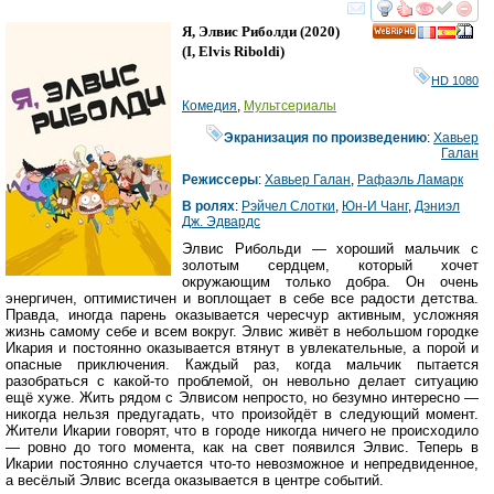
смотреть
инте
Я, Элвис Риболди
(2020)
HD
(
I, Elvis Riboldi
)
HD 1080
Комедия
,
Мультсериалы
Экранизация по произведению
:
Хавьер
Галан
Режиссеры
:
Хавьер Галан
,
Рафаэль Ламарк
В ролях
:
Рэйчел Слотки
,
Юн-И Чанг
,
Дэниэл
Дж. Эдвардс
Элвис Рибольди — хороший мальчик с
золотым сердцем, который хочет
окружающим только добра. Он очень
энергичен, оптимистичен и воплощает в себе все радости детства.
Правда, иногда парень оказывается чересчур активным, усложняя
жизнь самому себе и всем вокруг. Элвис живёт в небольшом городке
Икария и постоянно оказывается втянут в увлекательные, а порой и
опасные приключения. Каждый раз, когда мальчик пытается
разобраться с какой-то проблемой, он невольно делает ситуацию
ещё хуже. Жить рядом с Элвисом непросто, но безумно интересно —
никогда нельзя предугадать, что произойдёт в следующий момент.
Жители Икарии говорят, что в городе никогда ничего не происходило
— ровно до того момента, как на свет появился Элвис. Теперь в
Икарии постоянно случается что-то невозможное и непредвиденное,
а весёлый Элвис всегда оказывается в центре событий.