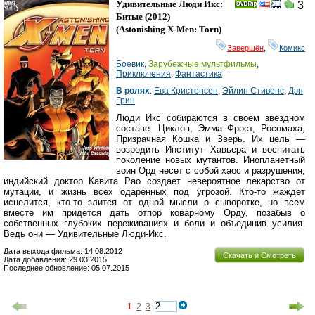
Удивительные Люди Икс:
3
Битые
(2012)
(
Astonishing X-Men: Torn
)
Завершён
,
Комикс
Боевик
,
Зарубежные мультфильмы
,
Приключения
,
Фантастика
В ролях
:
Ева Кристенсен
,
Эйлин Стивенс
,
Дэн
Грин
Люди Икс собираются в своем звездном
составе: Циклоп, Эмма Фрост, Росомаха,
Призрачная Кошка и Зверь. Их цель —
возродить Институт Хавьера и воспитать
поколение новых мутантов. Инопланетный
воин Орд несет с собой хаос и разрушения,
индийский доктор Кавита Рао создает невероятное лекарство от
мутации, и жизнь всех одаренных под угрозой. Кто-то жаждет
исцелится, кто-то злится от одной мысли о сыворотке, но всем
вместе им придется дать отпор коварному Орду, позабыв о
собственных глубоких переживаниях и боли и объединив усилия.
Ведь они — Удивительные Люди-Икс.
Дата выхода фильма: 14.08.2012
Скачать и Смотреть
Дата добавления: 29.03.2015
Последнее обновление: 05.07.2015
1
2
3