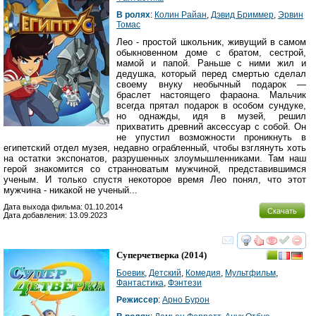
В ролях
:
Колин Райан
,
Дэвид Бриммер
,
Эрвин
Томас
Лео - простой школьник, живущий в самом
обыкновенном доме с братом, сестрой,
мамой и папой. Раньше с ними жил и
дедушка, который перед смертью сделал
своему внуку необычный подарок —
браслет настоящего фараона. Мальчик
всегда прятал подарок в особом сундуке,
но однажды, идя в музей, решил
прихватить древний аксессуар с собой. Он
не упустил возможности проникнуть в
египетский отдел музея, недавно ограбленный, чтобы взглянуть хоть
на остатки экспонатов, разрушенных злоумышленниками. Там наш
герой знакомится со странноватым мужчиной, представившимся
ученым. И только спустя некоторое время Лео понял, что этот
мужчина - никакой не ученый...
Дата выхода фильма: 01.10.2014
Скачать
Дата добавления: 13.09.2023
смотреть
инте
Суперчетверка
(2014)
Боевик
,
Детский
,
Комедия
,
Мультфильм
,
Фантастика
,
Фэнтези
Режиссер
:
Арно Бурон