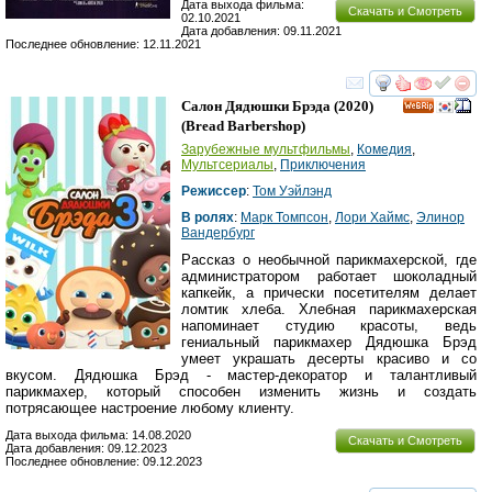
Дата выхода фильма:
Скачать и Смотреть
02.10.2021
Дата добавления: 09.11.2021
Последнее обновление: 12.11.2021
смотреть
инте
Салон Дядюшки Брэда
(2020)
(
Bread Barbershop
)
Зарубежные мультфильмы
,
Комедия
,
Мультсериалы
,
Приключения
Режиссер
:
Том Уэйлэнд
В ролях
:
Марк Томпсон
,
Лори Хаймс
,
Элинор
Вандербург
Рассказ о необычной парикмахерской, где
администратором работает шоколадный
капкейк, а прически посетителям делает
ломтик хлеба. Хлебная парикмахерская
напоминает студию красоты, ведь
гениальный парикмахер Дядюшка Брэд
умеет украшать десерты красиво и со
вкусом. Дядюшка Брэд - мастер-декоратор и талантливый
парикмахер, который способен изменить жизнь и создать
потрясающее настроение любому клиенту.
Дата выхода фильма: 14.08.2020
Скачать и Смотреть
Дата добавления: 09.12.2023
Последнее обновление: 09.12.2023