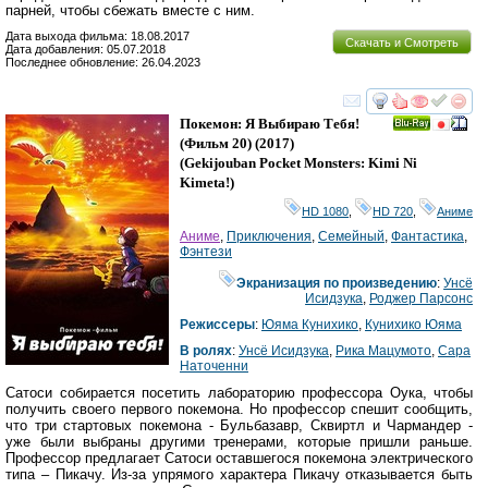
парней, чтобы сбежать вместе с ним.
Дата выхода фильма: 18.08.2017
Скачать и Смотреть
Дата добавления: 05.07.2018
Последнее обновление: 26.04.2023
смотреть
инте
Покемон: Я Выбираю Тебя!
Ray
(Фильм 20)
(2017)
(
Gekijouban Pocket Monsters: Kimi Ni
Kimeta!
)
HD 1080
,
HD 720
,
Аниме
Аниме
,
Приключения
,
Семейный
,
Фантастика
,
Фэнтези
Экранизация по произведению
:
Унсё
Исидзука
,
Роджер Парсонс
Режиссеры
:
Юяма Кунихико
,
Кунихико Юяма
В ролях
:
Унсё Исидзука
,
Рика Мацумото
,
Сара
Наточенни
Сатоси собирается посетить лабораторию профессора Оука, чтобы
получить своего первого покемона. Но профессор спешит сообщить,
что три стартовых покемона - Бульбазавр, Сквиртл и Чармандер -
уже были выбраны другими тренерами, которые пришли раньше.
Профессор предлагает Сатоси оставшегося покемона электрического
типа – Пикачу. Из-за упрямого характера Пикачу отказывается быть