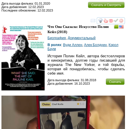
Дата выхода фильма: 01.01.2020
Скачать и Смотреть
Дата добавления: 12.02.2023
Последнее обновление: 12.02.2023
смотреть
инте
Что Она Сказала: Искусство Полин
Кейл
(2018)
Биография
,
Документальный
В ролях
:
Вуди Аллен
,
Алек Болдуин
,
Кэрол
Баум
История Полин Кейл, автора бестселлеров
и кинокритика, долгие годы писавшей для
журнала The New Yorker, и той борьбы,
которая ей понадобилась, чтобы сделать
себе имя.
Дата выхода фильма: 31.08.2018
Скачать
Дата добавления: 16.10.2023