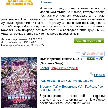
Новотны
История о двух смертельных врагах -
маленьком мышонке и лисе, которые после
несчастного случая оказываются в раю
для зверей. Расставшись со своими инстинктами, они становятся
лучшими друзьями. Их мечта не разлучаться после возвращения в
земной мир сбывается, но мышонок и лис меняются ролями.
Кажется, что природа возьмет свое, но благодаря силе дружбы им
удается осуществить то, что казалось невозможным.
Дата выхода фильма: 13.01.2022
Скачать и Смотреть
Дата добавления: 13.12.2021
Последнее обновление: 30.05.2022
смотреть
инте
Нью-Йоркский Ниндзя
(2021)
Ray
(
New York Ninja
)
Боевик
,
Зарубежный фильм
HD 1080
Режиссеры
:
Джон Лью
,
Куртис Спилер
В ролях
:
Майкл Берриман
,
Уэйн Грэйсон
,
Леон
Айзэк Кеннеди
Звукооператор новостной станции
становится мстителем-ниндзя в Нью-Йорке
после убийства беременной жены.