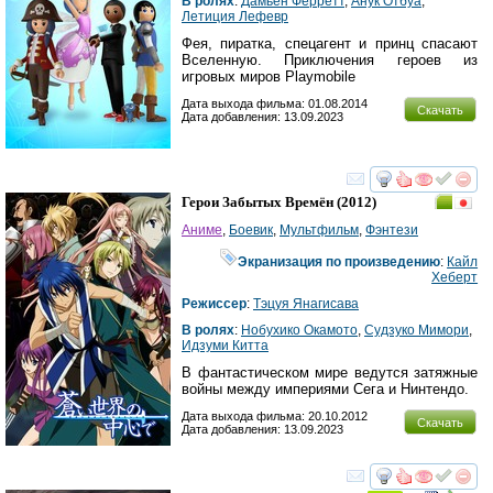
В ролях
:
Дамьен Ферретт
,
Анук Отбуа
,
Летиция Лефевр
Фея, пиратка, спецагент и принц спасают
Вселенную. Приключения героев из
игровых миров Playmobile
Дата выхода фильма: 01.08.2014
Скачать
Дата добавления: 13.09.2023
смотреть
инте
Герои Забытых Времён
(2012)
Аниме
,
Боевик
,
Мультфильм
,
Фэнтези
Экранизация по произведению
:
Кайл
Хеберт
Режиссер
:
Тэцуя Янагисава
В ролях
:
Нобухико Окамото
,
Судзуко Мимори
,
Идзуми Китта
В фантастическом мире ведутся затяжные
войны между империями Сега и Нинтендо.
Дата выхода фильма: 20.10.2012
Скачать
Дата добавления: 13.09.2023
смотреть
инте