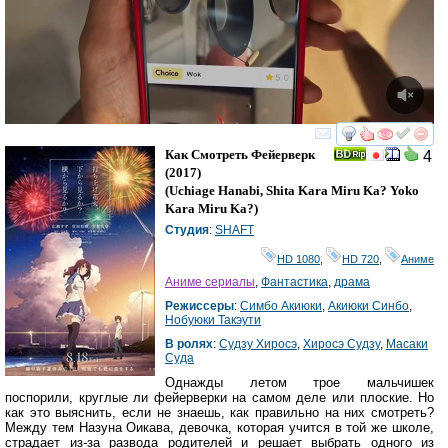
смотреть
инте
Как Смотреть Фейерверк
4
(2017)
(
Uchiage Hanabi, Shita Kara Miru Ka? Yoko
Kara Miru Ka?
)
Студия
:
SHAFT
HD 1080
,
HD 720
,
Аниме
Аниме сериалы
,
Фантастика
,
драма
Режиссеры
:
Симбо Акиюки
,
Акиюки Синбо
,
Нобуюки Такэути
В ролях
:
Судзу Хиросэ
,
Хиросэ Судзу
,
Масаки
Суда
Однажды летом трое мальчишек
поспорили, круглые ли фейерверки на самом деле или плоские. Но
как это выяснить, если не знаешь, как правильно на них смотреть?
Между тем Назуна Оикава, девочка, которая учится в той же школе,
страдает из-за развода родителей и решает выбрать одного из