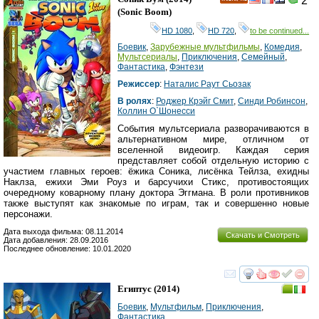
2
HD
(
Sonic Boom
)
HD 1080
,
HD 720
,
to be continued...
Боевик
,
Зарубежные мультфильмы
,
Комедия
,
Мультсериалы
,
Приключения
,
Семейный
,
Фантастика
,
Фэнтези
Режиссер
:
Наталис Раут Сьозак
В ролях
:
Роджер Крэйг Смит
,
Синди Робинсон
,
Коллин О`Шонесси
События мультсериала разворачиваются в
альтернативном мире, отличном от
вселенной видеоигр. Каждая серия
представляет собой отдельную историю с
участием главных героев: ёжика Соника, лисёнка Тейлза, ехидны
Наклза, ежихи Эми Роуз и барсучихи Стикс, противостоящих
очередному коварному плану доктора Эггмана. В роли противников
также выступят как знакомые по играм, так и совершенно новые
персонажи.
Дата выхода фильма: 08.11.2014
Скачать и Смотреть
Дата добавления: 28.09.2016
Последнее обновление: 10.01.2020
смотреть
инте
Египтус
(2014)
Боевик
,
Мультфильм
,
Приключения
,
Фантастика