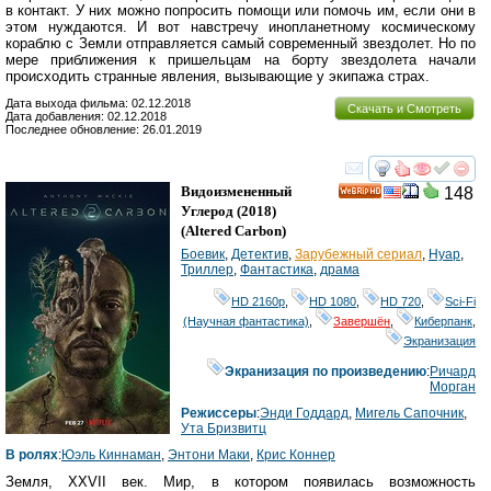
в контакт. У них можно попросить помощи или помочь им, если они в
этом нуждаются. И вот навстречу инопланетному космическому
кораблю с Земли отправляется самый современный звездолет. Но по
мере приближения к пришельцам на борту звездолета начали
происходить странные явления, вызывающие у экипажа страх.
Дата выхода фильма: 02.12.2018
Скачать и Смотреть
Дата добавления: 02.12.2018
Последнее обновление: 26.01.2019
смотреть
инте
Видоизмененный
148
HD
Углерод
(2018)
(
Altered Carbon
)
Боевик
,
Детектив
,
Зарубежный сериал
,
Нуар
,
Триллер
,
Фантастика
,
драма
HD 2160р
,
HD 1080
,
HD 720
,
Sci-Fi
(Научная фантастика)
,
Завершён
,
Киберпанк
,
Экранизация
Экранизация по произведению
:
Ричард
Морган
Режиссеры
:
Энди Годдард
,
Мигель Сапочник
,
Ута Бризвитц
В ролях
:
Юэль Киннаман
,
Энтони Маки
,
Крис Коннер
Земля, XXVII век. Мир, в котором появилась возможность