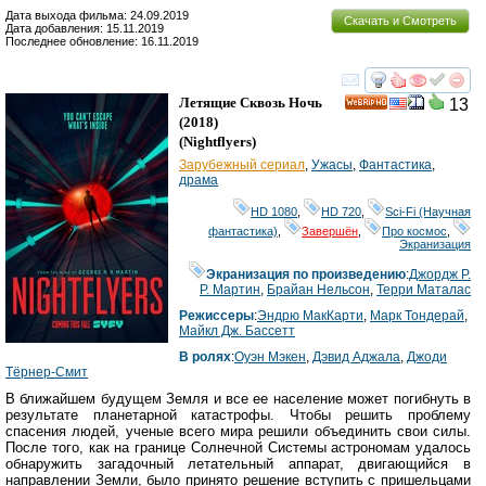
Дата выхода фильма: 24.09.2019
Скачать и Смотреть
Дата добавления: 15.11.2019
Последнее обновление: 16.11.2019
смотреть
инте
Летящие Сквозь Ночь
13
HD
(2018)
(
Nightflyers
)
Зарубежный сериал
,
Ужасы
,
Фантастика
,
драма
HD 1080
,
HD 720
,
Sci-Fi (Научная
фантастика)
,
Завершён
,
Про космос
,
Экранизация
Экранизация по произведению
:
Джордж Р.
Р. Мартин
,
Брайан Нельсон
,
Терри Маталас
Режиссеры
:
Эндрю МакКарти
,
Марк Тондерай
,
Майкл Дж. Бассетт
В ролях
:
Оуэн Мэкен
,
Дэвид Аджала
,
Джоди
Тёрнер-Смит
В ближайшем будущем Земля и все ее население может погибнуть в
результате планетарной катастрофы. Чтобы решить проблему
спасения людей, ученые всего мира решили объединить свои силы.
После того, как на границе Солнечной Системы астрономам удалось
обнаружить загадочный летательный аппарат, двигающийся в
направлении Земли, было принято решение вступить с пришельцами