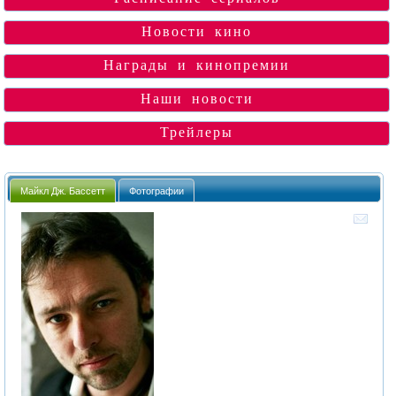
Новости кино
Награды и кинопремии
Наши новости
Трейлеры
Майкл Дж. Бассетт
Фотографии