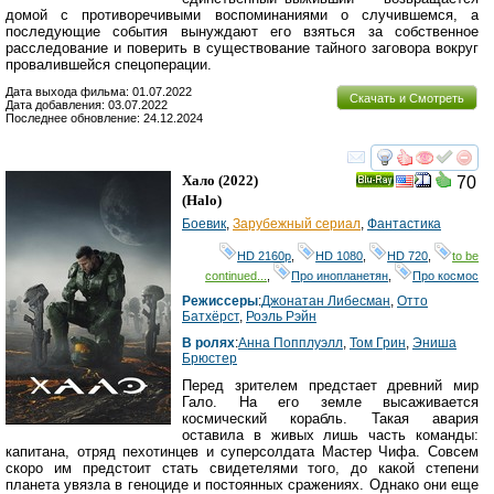
домой с противоречивыми воспоминаниями о случившемся, а
последующие события вынуждают его взяться за собственное
расследование и поверить в существование тайного заговора вокруг
провалившейся спецоперации.
Дата выхода фильма: 01.07.2022
Скачать и Смотреть
Дата добавления: 03.07.2022
Последнее обновление: 24.12.2024
смотреть
инте
Хало
(2022)
70
Ray
(
Halo
)
Боевик
,
Зарубежный сериал
,
Фантастика
HD 2160р
,
HD 1080
,
HD 720
,
to be
continued...
,
Про инопланетян
,
Про космос
Режиссеры
:
Джонатан Либесман
,
Отто
Батхёрст
,
Роэль Рэйн
В ролях
:
Анна Попплуэлл
,
Том Грин
,
Эниша
Брюстер
Перед зрителем предстает древний мир
Гало. На его земле высаживается
космический корабль. Такая авария
оставила в живых лишь часть команды:
капитана, отряд пехотинцев и суперсолдата Мастер Чифа. Совсем
скоро им предстоит стать свидетелями того, до какой степени
планета увязла в геноциде и постоянных сражениях. Однако они еще