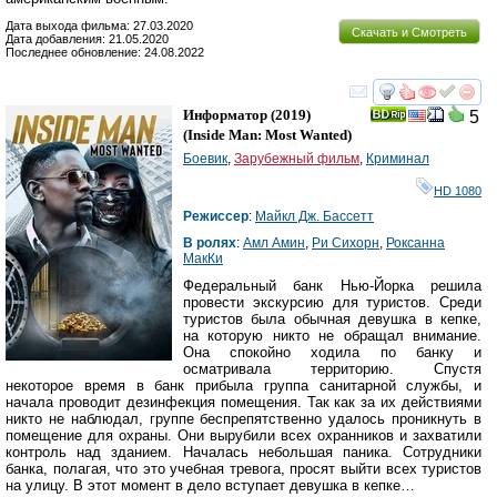
Дата выхода фильма: 27.03.2020
Скачать и Смотреть
Дата добавления: 21.05.2020
Последнее обновление: 24.08.2022
смотреть
инте
Информатор
(2019)
5
(
Inside Man: Most Wanted
)
Боевик
,
Зарубежный фильм
,
Криминал
HD 1080
Режиссер
:
Майкл Дж. Бассетт
В ролях
:
Амл Амин
,
Ри Сихорн
,
Роксанна
МакКи
Федеральный банк Нью-Йорка решила
провести экскурсию для туристов. Среди
туристов была обычная девушка в кепке,
на которую никто не обращал внимание.
Она спокойно ходила по банку и
осматривала территорию. Спустя
некоторое время в банк прибыла группа санитарной службы, и
начала проводит дезинфекция помещения. Так как за их действиями
никто не наблюдал, группе беспрепятственно удалось проникнуть в
помещение для охраны. Они вырубили всех охранников и захватили
контроль над зданием. Началась небольшая паника. Сотрудники
банка, полагая, что это учебная тревога, просят выйти всех туристов
на улицу. В этот момент в дело вступает девушка в кепке…