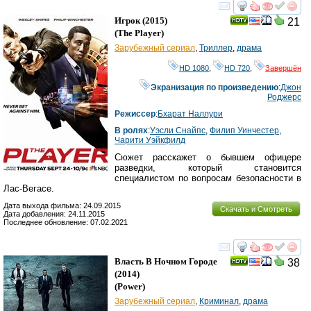
смотреть
инте
Игрок
(2015)
21
(
The Player
)
Зарубежный сериал
,
Триллер
,
драма
HD 1080
,
HD 720
,
Завершён
Экранизация по произведению
:
Джон
Роджерс
Режиссер
:
Бхарат Наллури
В ролях
:
Уэсли Снайпс
,
Филип Уинчестер
,
Чарити Уэйкфилд
Сюжет расскажет о бывшем офицере
разведки, который становится
специалистом по вопросам безопасности в
Лас-Вегасе.
Дата выхода фильма: 24.09.2015
Скачать и Смотреть
Дата добавления: 24.11.2015
Последнее обновление: 07.02.2021
смотреть
инте
Власть В Ночном Городе
38
(2014)
(
Power
)
Зарубежный сериал
,
Криминал
,
драма