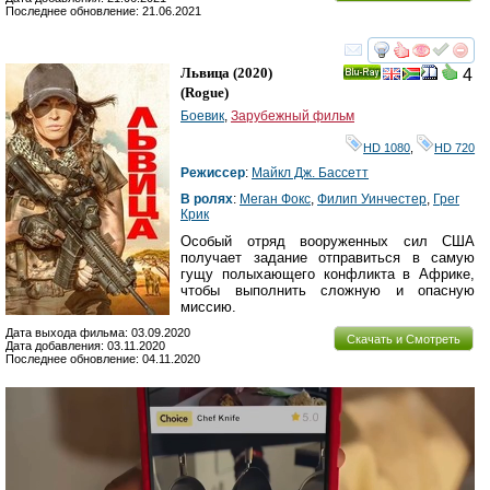
Последнее обновление: 21.06.2021
смотреть
инте
Львица
(2020)
4
Ray
(
Rogue
)
Боевик
,
Зарубежный фильм
HD 1080
,
HD 720
Режиссер
:
Майкл Дж. Бассетт
В ролях
:
Меган Фокс
,
Филип Уинчестер
,
Грег
Крик
Особый отряд вооруженных сил США
получает задание отправиться в самую
гущу полыхающего конфликта в Африке,
чтобы выполнить сложную и опасную
миссию.
Дата выхода фильма: 03.09.2020
Скачать и Смотреть
Дата добавления: 03.11.2020
Последнее обновление: 04.11.2020