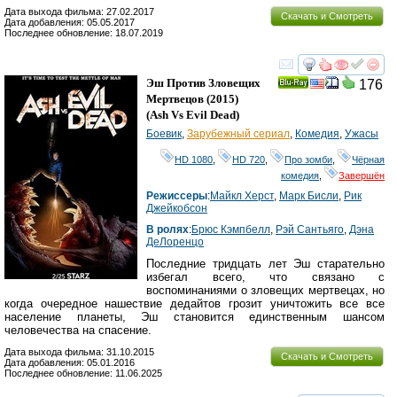
Дата выхода фильма: 27.02.2017
Скачать и Смотреть
Дата добавления: 05.05.2017
Последнее обновление: 18.07.2019
смотреть
инте
Эш Против Зловещих
176
Ray
Мертвецов
(2015)
(
Ash Vs Evil Dead
)
Боевик
,
Зарубежный сериал
,
Комедия
,
Ужасы
HD 1080
,
HD 720
,
Про зомби
,
Чёрная
комедия
,
Завершён
Режиссеры
:
Майкл Херст
,
Марк Бисли
,
Рик
Джейкобсон
В ролях
:
Брюс Кэмпбелл
,
Рэй Сантьяго
,
Дэна
ДеЛоренцо
Последние тридцать лет Эш старательно
избегал всего, что связано с
воспоминаниями о зловещих мертвецах, но
когда очередное нашествие дедайтов грозит уничтожить все все
население планеты, Эш становится единственным шансом
человечества на спасение.
Дата выхода фильма: 31.10.2015
Скачать и Смотреть
Дата добавления: 05.01.2016
Последнее обновление: 11.06.2025