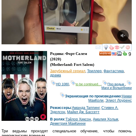
смотреть
инте
Родина: Форт Салем
9
HD
(2020)
(
Motherland: Fort Salem
)
Зарубежный сериал
,
Триллер
,
Фантастика
,
драма
HD 1080
,
to be continued...
,
Про ведьм
,
Маги и Волшебники
Экранизация по произведению
:
Никки
МакКоли
,
Элиот Лоуренс
Режиссеры
:
Аманда Таппинг
,
Стивен А.
Эделсон
,
Майкл Дж. Бассетт
В ролях
:
Тэйлор Хиксон
,
Амалия Хольм
,
Деметрия МакКинни
Три ведьмы проходят специальное обучение, чтобы помочь
американским военным.