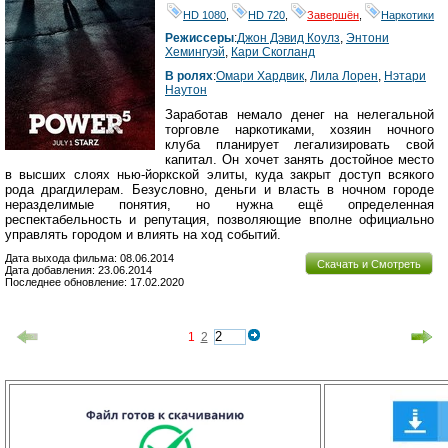
HD 1080
,
HD 720
,
Завершён
,
Наркотики
Режиссеры
:
Джон Дэвид Коулз
,
Энтони
Хемингуэй
,
Кари Скогланд
В ролях
:
Омари Хардвик
,
Лила Лорен
,
Нэтари
Наутон
Заработав немало денег на нелегальной
торговле наркотиками, хозяин ночного
клуба планирует легализировать свой
капитал. Он хочет занять достойное место
в высших слоях нью-йоркской элиты, куда закрыт доступ всякого
рода драгдилерам. Безусловно, деньги и власть в ночном городе
неразделимые понятия, но нужна ещё определенная
респектабельность и репутация, позволяющие вполне официально
управлять городом и влиять на ход событий.
Дата выхода фильма: 08.06.2014
Скачать и Смотреть
Дата добавления: 23.06.2014
Последнее обновление: 17.02.2020
1
2