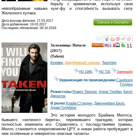
борьбу с криминалом, используя свои
невообразимые навыки кунг-фу и способность вызывать силу
Железного кулака.
Дата выхода фильма: 17.03.2017
Скачать и Смотреть
Дата добавления: 19.03.2017
Последнее обновление: 08.10.2018
смотреть
инте
Заложница: Начало
11
HD
(2017)
(
Taken
)
Боевик
,
Зарубежный сериал
,
Триллер
HD 1080
,
HD 720
,
Завершён
Экранизация по произведению
:
Санфорд
Голден
Режиссеры
:
Ромео Тироне
,
Алекс Грейвз
,
Билл
Джонсон
В ролях
:
Клайв Стэнден
,
Дженнифер Билз
,
Адам Голдберг
Это история молодого Брайана Миллса,
бывшего «зеленого берета», пережившего трагедию, которая
полностью изменила его. Справляясь с последствиями травмы,
Миллс становится оперативником ЦРУ, и новая работа пробуждает в
нем особенные и невероятно опасные таланты.