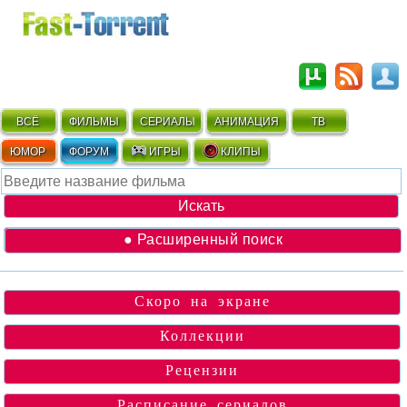
ВСЁ
ФИЛЬМЫ
СЕРИАЛЫ
АНИМАЦИЯ
ТВ
ЮМОР
ФОРУМ
ИГРЫ
КЛИПЫ
● Расширенный поиск
Скоро на экране
Коллекции
Рецензии
Расписание сериалов