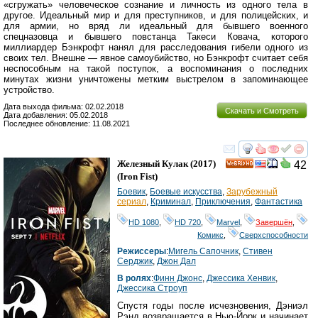
«сгружать» человеческое сознание и личность из одного тела в
другое. Идеальный мир и для преступников, и для полицейских, и
для армии, но вряд ли идеальный для бывшего военного
спецназовца и бывшего повстанца Такеси Ковача, которого
миллиардер Бэнкрофт нанял для расследования гибели одного из
своих тел. Внешне — явное самоубийство, но Бэнкрофт считает себя
неспособным на такой поступок, а воспоминания о последних
минутах жизни уничтожены метким выстрелом в запоминающее
устройство.
Дата выхода фильма: 02.02.2018
Скачать и Смотреть
Дата добавления: 05.02.2018
Последнее обновление: 11.08.2021
смотреть
инте
Железный Кулак
(2017)
42
HD
(
Iron Fist
)
Боевик
,
Боевые искусства
,
Зарубежный
сериал
,
Криминал
,
Приключения
,
Фантастика
HD 1080
,
HD 720
,
Marvel
,
Завершён
,
Комикс
,
Сверхспособности
Режиссеры
:
Мигель Сапочник
,
Стивен
Серджик
,
Джон Дал
В ролях
:
Финн Джонс
,
Джессика Хенвик
,
Джессика Строуп
Спустя годы после исчезновения, Дэниэл
Рэнд возвращается в Нью-Йорк и начинает