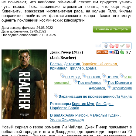
не понимают, что наиболее объемный секрет им придется узнать
чуть позже. Пока выжившие стремятся понять, что еще ищут
Ковенанты, вражеская инопланетная раса, на кольце Гало. Фильм
понравится любителям фантастического жанра. Также его могут
оценить поклонники космических кинокартин.
Дата выхода фильма: 24.03.2022
Скачать и Смотреть
Дата добавления: 19.05.2022
Последнее обновление: 31.10.2025
смотреть
инте
Джек Ричер
(2022)
37
HD
(
Jack Reacher
)
Боевик
,
Детектив
,
Зарубежный сериал
,
Криминал
,
Триллер
,
драма
HD 2160р
,
HD 1080
,
HD 720
,
to be
continued...
,
Про снайперов
,
Про Юристов и
Адвокатов
,
Экранизация
Экранизация по произведению
:
Ли Чайлд
Режиссеры
:
Кристин Мур
,
Лин Одинг
,
Норберто Барба
В ролях
:
Алан Ричсон
,
Малкольм Гудвин
,
Уилла Фицджералд
Новый сериал о герое романов Ли Чайлда. Джек Ричер прибывает в
небольшой городок в штате Джорджия, где происходит первое за 20