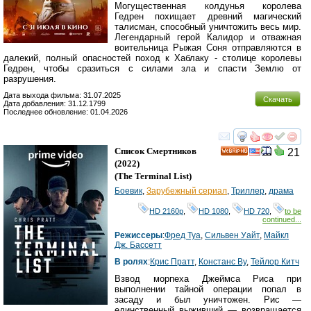
Могущественная колдунья королева
Гедрен похищает древний магический
талисман, способный уничтожить весь мир.
Легендарный герой Калидор и отважная
воительница Рыжая Соня отправляются в
далекий, полный опасностей поход к Хаблаку - столице королевы
Гедрен, чтобы сразиться с силами зла и спасти Землю от
разрушения.
Дата выхода фильма: 31.07.2025
Скачать
Дата добавления: 31.12.1799
Последнее обновление: 01.04.2026
смотреть
инте
Список Смертников
21
HD
(2022)
(
The Terminal List
)
Боевик
,
Зарубежный сериал
,
Триллер
,
драма
HD 2160р
,
HD 1080
,
HD 720
,
to be
continued...
Режиссеры
:
Фред Туа
,
Сильвен Уайт
,
Майкл
Дж. Бассетт
В ролях
:
Крис Пратт
,
Констанс Ву
,
Тейлор Китч
Взвод морпеха Джеймса Риса при
выполнении тайной операции попал в
засаду и был уничтожен. Рис —
единственный выживший — возвращается