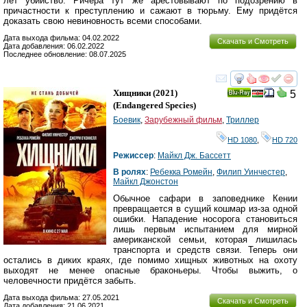
лет убийство. Ричера тут же арестовывают по подозрению в
причастности к преступлению и сажают в тюрьму. Ему придётся
доказать свою невиновность всеми способами.
Дата выхода фильма: 04.02.2022
Скачать и Смотреть
Дата добавления: 06.02.2022
Последнее обновление: 08.07.2025
смотреть
инте
Хищники
(2021)
5
Ray
(
Endangered Species
)
Боевик
,
Зарубежный фильм
,
Триллер
HD 1080
,
HD 720
Режиссер
:
Майкл Дж. Бассетт
В ролях
:
Ребекка Ромейн
,
Филип Уинчестер
,
Майкл Джонстон
Обычное сафари в заповеднике Кении
превращается в сущий кошмар из-за одной
ошибки. Нападение носорога становиться
лишь первым испытанием для мирной
американской семьи, которая лишилась
транспорта и средств связи. Теперь они
остались в диких краях, где помимо хищных животных на охоту
выходят не менее опасные браконьеры. Чтобы выжить, о
человечности придётся забыть.
Дата выхода фильма: 27.05.2021
Скачать и Смотреть
Дата добавления: 21.06.2021