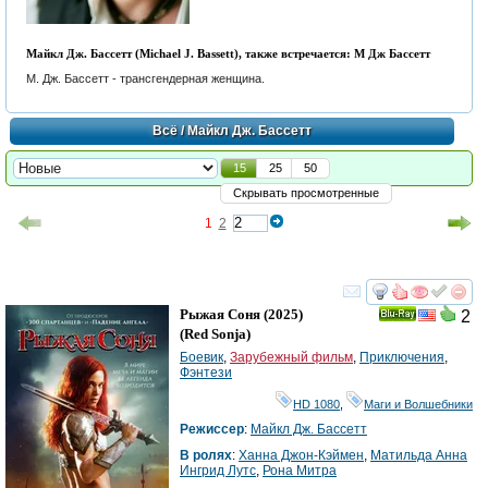
Майкл Дж. Бассетт (Michael J. Bassett), также встречается: М Дж Бассетт
М. Дж. Бассетт - трансгендерная женщина.
Всё
/ Майкл Дж. Бассетт
15
25
50
Скрывать просмотренные
1
2
смотреть
инте
Рыжая Соня
(2025)
2
Ray
(
Red Sonja
)
Боевик
,
Зарубежный фильм
,
Приключения
,
Фэнтези
HD 1080
,
Маги и Волшебники
Режиссер
:
Майкл Дж. Бассетт
В ролях
:
Ханна Джон-Кэймен
,
Матильда Анна
Ингрид Лутс
,
Рона Митра