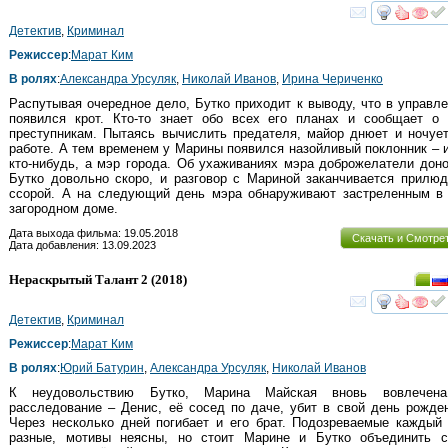
смот
Детектив
,
Криминал
Режиссер
:
Марат Ким
В ролях
:
Александра Урсуляк
,
Николай Иванов
,
Ирина Чериченко
Распутывая очередное дело, Бутко приходит к выводу, что в управл
появился крот. Кто-то знает обо всех его планах и сообщает о 
преступникам. Пытаясь вычислить предателя, майор днюет и ночуе
работе. А тем временем у Марины появился назойливый поклонник – 
кто-нибудь, а мэр города. Об ухаживаниях мэра доброжелатели дон
Бутко довольно скоро, и разговор с Мариной заканчивается прилюд
ссорой. А на следующий день мэра обнаруживают застреленным в
загородном доме.
Дата выхода фильма: 19.05.2018
Скачать и Смотре
Дата добавления: 13.09.2023
Нераскрытый Талант 2
(2018)
смот
Детектив
,
Криминал
Режиссер
:
Марат Ким
В ролях
:
Юрий Батурин
,
Александра Урсуляк
,
Николай Иванов
К неудовольствию Бутко, Марина Майская вновь вовлечен
расследование – Денис, её сосед по даче, убит в свой день рожде
Через несколько дней погибает и его брат. Подозреваемые каждый
разные, мотивы неясны, но стоит Марине и Бутко объединить с