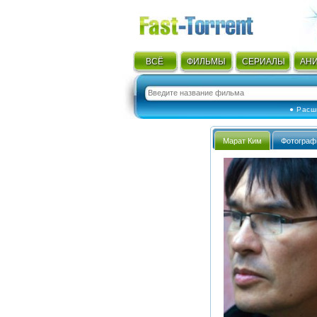
ВСЁ
ФИЛЬМЫ
СЕРИАЛЫ
АН
● Расш
Марат Ким
Фотограф