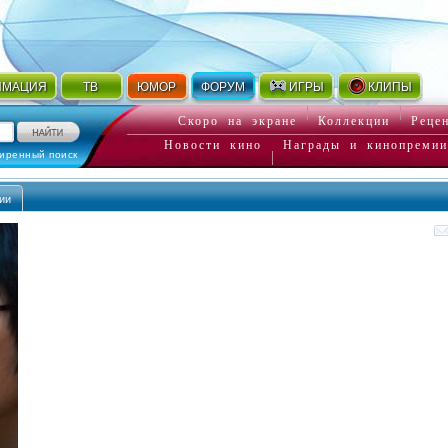
ИМАЦИЯ
ТВ
ЮМОР
ФОРУМ
ИГРЫ
КЛИПЫ
Скоро на экране
Коллекции
Реце
Новости кино
Награды и кинопремии
иренный поиск
ии