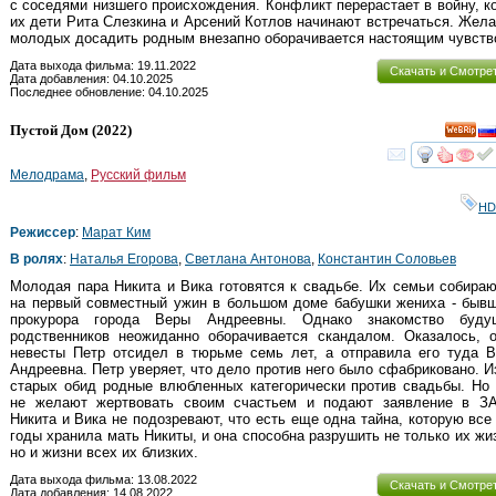
с соседями низшего происхождения. Конфликт перерастает в войну, к
их дети Рита Слезкина и Арсений Котлов начинают встречаться. Жел
молодых досадить родным внезапно оборачивается настоящим чувств
Дата выхода фильма: 19.11.2022
Скачать и Смотре
Дата добавления: 04.10.2025
Последнее обновление: 04.10.2025
Пустой Дом
(2022)
смот
Мелодрама
,
Русский фильм
HD
Режиссер
:
Марат Ким
В ролях
:
Наталья Егорова
,
Светлана Антонова
,
Константин Соловьев
Молодая пара Никита и Вика готовятся к свадьбе. Их семьи собира
на первый совместный ужин в большом доме бабушки жениха - бывш
прокурора города Веры Андреевны. Однако знакомство буду
родственников неожиданно оборачивается скандалом. Оказалось, о
невесты Петр отсидел в тюрьме семь лет, а отправила его туда В
Андреевна. Петр уверяет, что дело против него было сфабриковано. И
старых обид родные влюбленных категорически против свадьбы. Но
не желают жертвовать своим счастьем и подают заявление в ЗА
Никита и Вика не подозревают, что есть еще одна тайна, которую все
годы хранила мать Никиты, и она способна разрушить не только их жи
но и жизни всех их близких.
Дата выхода фильма: 13.08.2022
Скачать и Смотре
Дата добавления: 14.08.2022