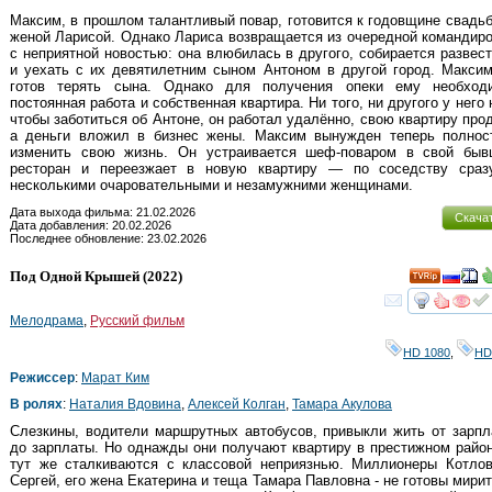
Максим, в прошлом талантливый повар, готовится к годовщине свадь
женой Ларисой. Однако Лариса возвращается из очередной командир
с неприятной новостью: она влюбилась в другого, собирается развес
и уехать с их девятилетним сыном Антоном в другой город. Макси
готов терять сына. Однако для получения опеки ему необход
постоянная работа и собственная квартира. Ни того, ни другого у него 
чтобы заботиться об Антоне, он работал удалённо, свою квартиру про
а деньги вложил в бизнес жены. Максим вынужден теперь полнос
изменить свою жизнь. Он устраивается шеф-поваром в свой бывш
ресторан и переезжает в новую квартиру — по соседству сраз
несколькими очаровательными и незамужними женщинами.
Дата выхода фильма: 21.02.2026
Скача
Дата добавления: 20.02.2026
Последнее обновление: 23.02.2026
Под Одной Крышей
(2022)
смот
Мелодрама
,
Русский фильм
HD 1080
,
HD
Режиссер
:
Марат Ким
В ролях
:
Наталия Вдовина
,
Алексей Колган
,
Тамара Акулова
Слезкины, водители маршрутных автобусов, привыкли жить от зарп
до зарплаты. Но однажды они получают квартиру в престижном райо
тут же сталкиваются с классовой неприязнью. Миллионеры Котлов
Сергей, его жена Екатерина и теща Тамара Павловна - не готовы мири