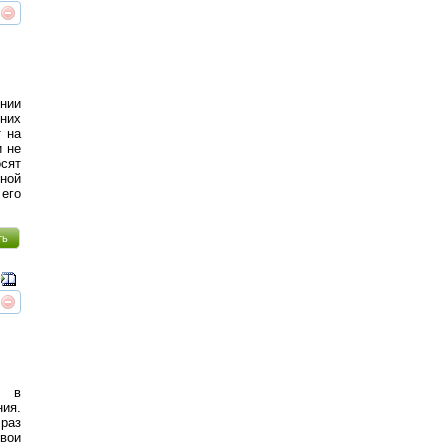
реть
интересует
ении
них
т на
и не
осят
ной
 его
ть
реть
интересует
а в
ния.
 раз
вои