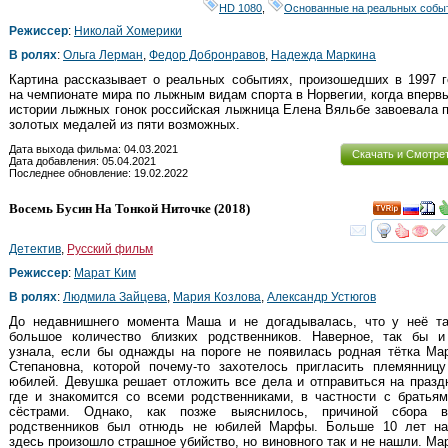
HD 1080
,
Основанные на реальных собы
Режиссер
:
Николай Хомерики
В ролях
:
Ольга Лерман
,
Федор Добронравов
,
Надежда Маркина
Картина рассказывает о реальных событиях, произошедших в 1997 
на чемпионате мира по лыжным видам спорта в Норвегии, когда вперв
истории лыжных гонок российская лыжница Елена Вяльбе завоевала 
золотых медалей из пяти возможных.
Дата выхода фильма: 04.03.2021
Скачать и Смотре
Дата добавления: 05.04.2021
Последнее обновление: 19.02.2022
Восемь Бусин На Тонкой Ниточке
(2018)
смот
Детектив
,
Русский фильм
Режиссер
:
Марат Ким
В ролях
:
Людмила Зайцева
,
Мария Козлова
,
Александр Устюгов
До недавнишнего момента Маша и не догадывалась, что у неё та
большое количество близких родственников. Наверное, так бы и
узнала, если бы однажды на пороге не появилась родная тётка Ма
Степановна, которой почему-то захотелось пригласить племянницу
юбилей. Девушка решает отложить все дела и отправиться на празд
где и знакомится со всеми родственниками, в частности с братья
сёстрами. Однако, как позже выяснилось, причиной сбора в
родственников был отнюдь не юбилей Марфы. Больше 10 лет на
здесь произошло страшное убийство, но виновного так и не нашли. М