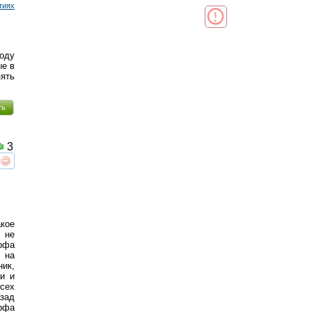
тиях
году
ые в
пять
ть
3
реть
интересует
кое
 не
рфа
 на
ник,
ми и
сех
зад
арфа