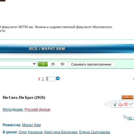
й факультет МГПИ им. Ленина и художественный факультет Московского
ута.
ВСЁ
/ МАРАТ КИМ
15
25
50
Скрывать просмотренные
1
2
Ни Сват, Ни Брат
(2026)
HD
смот
Мелодрама
,
Русский фильм
HD 
Режиссер
:
Марат Ким
В ролях
:
Олег Назаров
,
Кристина Бродская
,
Елена Цыплакова