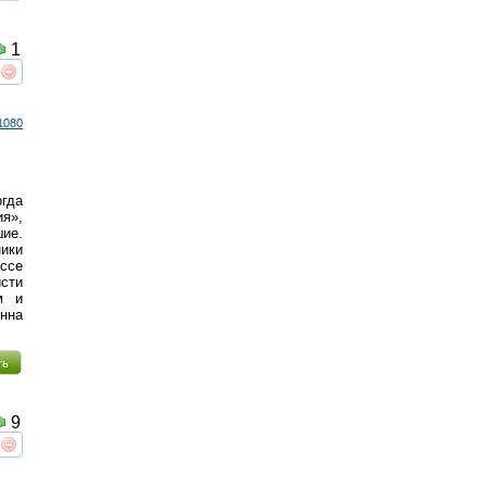
1
реть
интересует
1080
гда
я»,
шие.
ики
ссе
сти
м и
нна
ть
9
реть
интересует