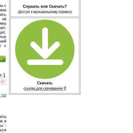
бы с
Слушать или Скачать?
овки
Доступ к музыкальному сервису
тись
м не
имы
нет:
дал,
тью
ий
у с
ть
1
Скачать
реть
интересует
с̲с̲ы̲л̲к̲а̲ ̲д̲л̲я̲ ̲с̲к̲а̲ч̲и̲в̲а̲н̲и̲я̲ ☝
 720
латы
не и
ы -
ться