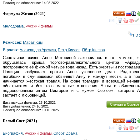
Последнее обновление: 14.08.2022
Формула Жизни
(2021)
HD
смот
Мелодрама
,
Русский фильм
HD 
Режиссер
:
Марат Ким
В ролях
:
Александра Урсуляк
,
Петр Кислов
,
Пётр Кислов
Счастливая жизнь Анны Моториной закончилась в тот момент, ко
обрушилась крыша торгово-развлекательного центра «Аркади
построенного её фирмой четыре года назад. Есть жертвы и пострадав
Полиция возбуждает против Анны уголовное дело. Родственн
погибших в случившемся обвиняют Анну и жаждут мести, а в пре
начинается жестокая травля. На фоне трагедии и всеобщей ненави
обостряются и без того сложные отношения Анны с обиженны
недооценённым зятем Виктором и с мужем Сергеем, которого А
застаёт с любовницей.
Дата выхода фильма: 23.10.2021
Скачать и Смотре
Дата добавления: 24.10.2021
Последнее обновление: 10.10.2025
Белый Снег
(2021)
HD
смот
Биография
,
Русский фильм
,
Спорт
,
драма