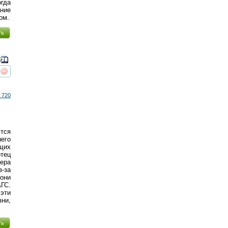
огда
ание
ом.
ть
реть
интересует
 720
ются
его
щих
тец
ера
з-за
 они
ГС.
 эти
зни,
ть