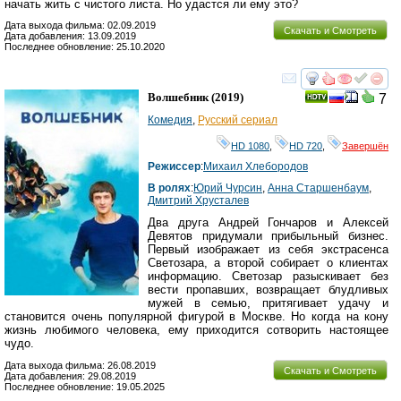
начать жить с чистого листа. Но удастся ли ему это?
Дата выхода фильма: 02.09.2019
Скачать и Смотреть
Дата добавления: 13.09.2019
Последнее обновление: 25.10.2020
смотреть
инте
Волшебник
(2019)
7
Комедия
,
Русский сериал
HD 1080
,
HD 720
,
Завершён
Режиссер
:
Михаил Хлебородов
В ролях
:
Юрий Чурсин
,
Анна Старшенбаум
,
Дмитрий Хрусталев
Два друга Андрей Гончаров и Алексей
Девятов придумали прибыльный бизнес.
Первый изображает из себя экстрасенса
Светозара, а второй собирает о клиентах
информацию. Светозар разыскивает без
вести пропавших, возвращает блудливых
мужей в семью, притягивает удачу и
становится очень популярной фигурой в Москве. Но когда на кону
жизнь любимого человека, ему приходится сотворить настоящее
чудо.
Дата выхода фильма: 26.08.2019
Скачать и Смотреть
Дата добавления: 29.08.2019
Последнее обновление: 19.05.2025