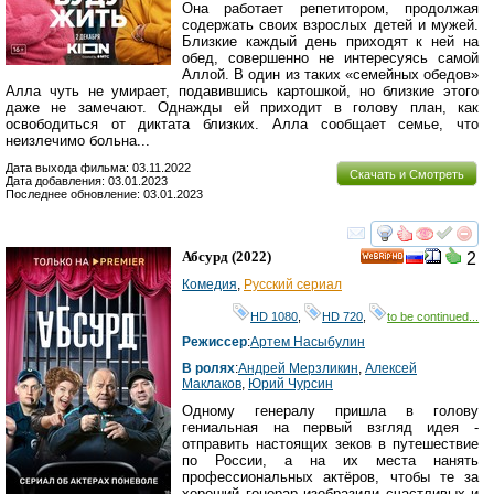
Она работает репетитором, продолжая
содержать своих взрослых детей и мужей.
Близкие каждый день приходят к ней на
обед, совершенно не интересуясь самой
Аллой. В один из таких «семейных обедов»
Алла чуть не умирает, подавившись картошкой, но близкие этого
даже не замечают. Однажды ей приходит в голову план, как
освободиться от диктата близких. Алла сообщает семье, что
неизлечимо больна...
Дата выхода фильма: 03.11.2022
Скачать и Смотреть
Дата добавления: 03.01.2023
Последнее обновление: 03.01.2023
смотреть
инте
Абсурд
(2022)
2
HD
Комедия
,
Русский сериал
HD 1080
,
HD 720
,
to be continued...
Режиссер
:
Артем Насыбулин
В ролях
:
Андрей Мерзликин
,
Алексей
Маклаков
,
Юрий Чурсин
Одному генералу пришла в голову
гениальная на первый взгляд идея -
отправить настоящих зеков в путешествие
по России, а на их места нанять
профессиональных актёров, чтобы те за
хороший гонорар изобразили счастливых и