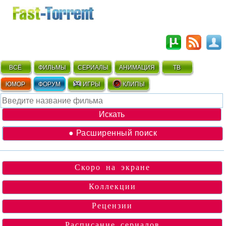
ВСЁ
ФИЛЬМЫ
СЕРИАЛЫ
АНИМАЦИЯ
ТВ
ЮМОР
ФОРУМ
ИГРЫ
КЛИПЫ
● Расширенный поиск
Скоро на экране
Коллекции
Рецензии
Расписание сериалов