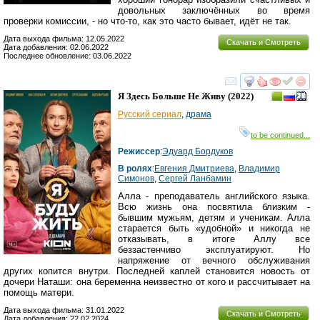
довольных заключённых во время
проверки комиссии, - но что-то, как это часто бывает, идёт не так.
Дата выхода фильма: 12.05.2022
Скачать и Смотреть
Дата добавления: 02.06.2022
Последнее обновление: 03.06.2022
смотреть
инте
Я Здесь Больше Не Живу
(2022)
Русский сериал
,
драма
to be continued...
Режиссер
:
Эдуард Бордуков
В ролях
:
Евгения Дмитриева
,
Владимир
Симонов
,
Сергей Ланбамин
Алла - преподаватель английского языка.
Всю жизнь она посвятила близким -
бывшим мужьям, детям и ученикам. Алла
старается быть «удобной» и никогда не
отказывать, в итоге Аллу все
беззастенчиво эксплуатируют. Но
напряжение от вечного обслуживания
других копится внутри. Последней каплей становится новость от
дочери Наташи: она беременна неизвестно от кого и рассчитывает на
помощь матери.
Дата выхода фильма: 31.01.2022
Скачать и Смотреть
Дата добавления: 22.02.2024