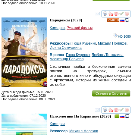
Последнее обновление: 10.11.2020
смотреть
инте
Парадоксы
(2020)
HD
Комедия
,
Русский фильм
HD 1080
Режиссеры
:
Гоша Куценко
,
Михаил Поляков
,
Ирина Семушкина
В ролях
:
Гоша Куценко
,
Любовь Толкалина
,
Александр Борисов
Столичные пробки и бесконечная замена
плитки на тротуарах, съемки
отечественного кино и абсурдные ситуации
с артистами, истории из жизни соседей и
их собак.
Дата выхода фильма: 15.10.2020
Скачать и Смотреть
Дата добавления: 07.12.2020
Последнее обновление: 08.05.2021
смотреть
инте
Психологини На Карантине
(2020)
Комедия
Режиссер
:
Михаил Морсков