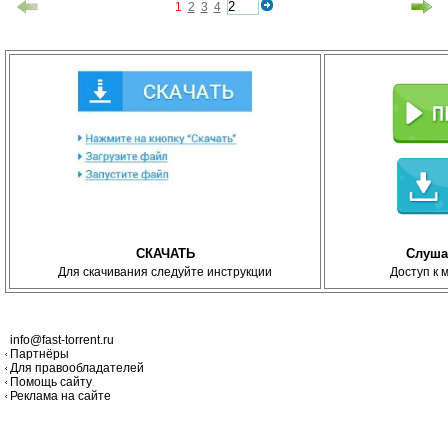
1
2
3
4
СКАЧАТЬ
Слуша
Для скачивания следуйте инструкции
Доступ к 
info@fast-torrent.ru
Партнёры
Для правообладателей
Помощь сайту
Реклама на сайте