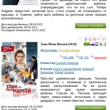
появляется девятилетний ребенок,
утверждающий, что он его сын. Теперь
Андрею предстоит нелегкий путь: стать отцом, не отказываясь от
карьеры, и, главное, найти мать ребенка из десятков своих бывших
возлюбленных.
Дата выхода фильма: 08.04.2021
Скачать и Смотреть
Дата добавления: 06.05.2021
Последнее обновление: 22.07.2022
смотреть
инте
Зови Меня Мамой
(2020)
3
Мелодрама
,
Русский сериал
HD 1080
,
HD 720
,
Завершён
Режиссер
:
Сергей Пикалов
В ролях
:
Анна Старшенбаум
,
Алексей
Барабаш
,
Юрий Цурило
Простая деревенская девушка Татьяна
разлучается с любимым в трагическое
время раскулачивания. На ее руках
оказываются два чужих маленьких
ребенка. Спасая их, Татьяна проходит
через немыслимые испытания и через
двадцать лет снова обретает свою любовь.
Дата выхода фильма: 26.10.2020
Скачать и Смотреть
Дата добавления: 03.11.2020