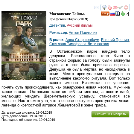
смотреть
инте
Московские Тайны.
4
Графский Парк
(2019)
Детектив
,
Русский фильм
Режиссер
:
Антон Павлючик
В ролях
:
Анна Старшенбаум
,
Евгений Пронин
,
Светлана Тимофеева-Летуновская
В Останкинском парке найдено тело
девушки. Расположено тело было в
странной форме: за голову были закинуты
руки, а к ноге была привязана веревка.
Девушка не была мертва, но находилась в
коме. Место преступления походило на
выполнение какого-то ритуала. Вот только
какого именно Вяземская не успевает
понять суть происходящего, как обнаружена новая жертва. Мужчина
также выжил. Останкино кажется гиблым местом, а посетителей,
желающих увидеть Шереметьевскую усадьбу, становится все
меньше. Настя смекнула, что в основе поступков преступника лежит
легенда о крепостной актрисе Жемчуговой и жене графа.
Дата выхода фильма: 19.04.2019
Скачать и Смотреть
Дата добавления: 19.04.2019
Последнее обновление: 19.04.2019