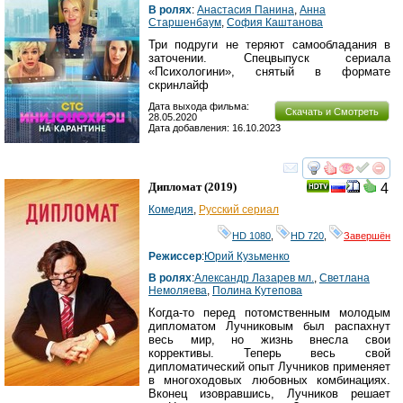
В ролях
:
Анастасия Панина
,
Анна
Старшенбаум
,
София Каштанова
Три подруги не теряют самообладания в
заточении. Спецвыпуск сериала
«Психологини», снятый в формате
скринлайф
Дата выхода фильма:
Скачать и Смотреть
28.05.2020
Дата добавления: 16.10.2023
смотреть
инте
Дипломат
(2019)
4
Комедия
,
Русский сериал
HD 1080
,
HD 720
,
Завершён
Режиссер
:
Юрий Кузьменко
В ролях
:
Александр Лазарев мл.
,
Светлана
Немоляева
,
Полина Кутепова
Когда-то перед потомственным молодым
дипломатом Лучниковым был распахнут
весь мир, но жизнь внесла свои
коррективы. Теперь весь свой
дипломатический опыт Лучников применяет
в многоходовых любовных комбинациях.
Вконец изовравшись, Лучников решает