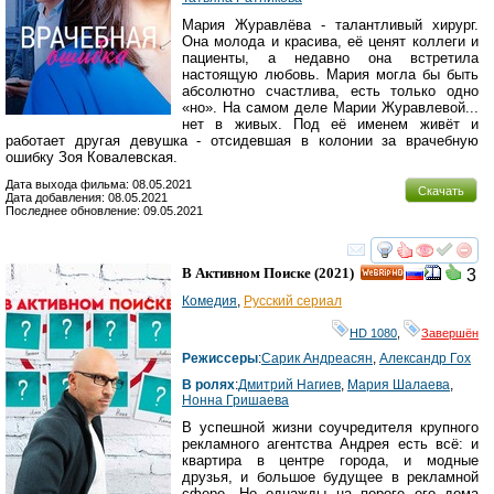
Мария Журавлёва - талантливый хирург.
Она молода и красива, её ценят коллеги и
пациенты, а недавно она встретила
настоящую любовь. Мария могла бы быть
абсолютно счастлива, есть только одно
«но». На самом деле Марии Журавлевой...
нет в живых. Под её именем живёт и
работает другая девушка - отсидевшая в колонии за врачебную
ошибку Зоя Ковалевская.
Дата выхода фильма: 08.05.2021
Скачать
Дата добавления: 08.05.2021
Последнее обновление: 09.05.2021
смотреть
инте
В Активном Поиске
(2021)
3
HD
Комедия
,
Русский сериал
HD 1080
,
Завершён
Режиссеры
:
Сарик Андреасян
,
Александр Гох
В ролях
:
Дмитрий Нагиев
,
Мария Шалаева
,
Нонна Гришаева
В успешной жизни соучредителя крупного
рекламного агентства Андрея есть всё: и
квартира в центре города, и модные
друзья, и большое будущее в рекламной
сфере. Но однажды на пороге его дома