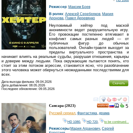
Режиссер
:
Максим Боев
В ролях
:
Алексей Серебряков
,
Мария
Аронова
,
Павел Деревянко
Неуловимый хейтер под маской
анонимности ведет разрушительную игру.
Его провокации постепенно втягивают в
конфликт самых разных людей — от
публичных фигур до обычных
пользователей. Онлайн-травля выходит за
пределы виртуального пространства и
начинает влиять на реальные судьбы, разрушая отношения, карьеры
и доверие между людьми. Пока окружающие пытаются понять, кто
стоит за этим потоком агрессии, становится ясно, что разоблачение
этого человека может обернуться неожиданными последствиями для
всех.
Дата выхода фильма: 09.04.2026
Скачать
Дата добавления: 08.05.2026
Последнее обновление: 09.05.2026
смотреть
инте
Сансара
(2023)
5
HD
Русский сериал
,
Фантастика
,
драма
HD 1080
,
HD 720
,
to be continued...
Режиссеры
:
Мария Агранович
,
Сергей
Коротаев