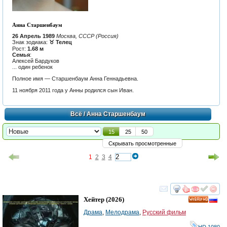
Анна Старшенбаум
26 Апрель 1989
Москва, СССР (Россия)
Знак зодиака:
♉ Телец
Рост:
1.68 м
Семья
:
Алексей Бардуков
... один ребенок
Полное имя — Старшенбаум Анна Геннадьевна.
11 ноября 2011 года у Анны родился сын Иван.
Всё
/ Анна Старшенбаум
15
25
50
Скрывать просмотренные
1
2
3
4
смотреть
инте
Хейтер
(2026)
HD
Драма
,
Мелодрама
,
Русский фильм
HD 1080