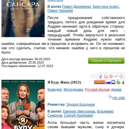
В ролях
:
Павел Деревянко
,
Кристина Асмус
,
Павел Чинарёв
После празднования собственного
тридцать пятого дня рождения время для
Андрея начинает идти в обратную сторону:
каждый новый день для него -
предыдущий. Чтобы вернуться в реальное
течение времени Андрею нужно найти
ошибки, совершённые им в прошлом и исправить их. Он не понимает,
как это сделать, считая, что никаких ошибок у него в прошлом не
было.
Дата выхода фильма: 06.04.2023
Скачать и Смотреть
Дата добавления: 25.05.2023
Последнее обновление: 12.07.2023
смотреть
инте
Я Буду Жить
(2022)
4
HD
Комедия
,
Мелодрама
,
Русский фильм
,
драма
HD 1080
Режиссер
:
Эдуард Бордуков
В ролях
:
Евгения Дмитриева
,
Владимир
Симонов
,
Сергей Ланбамин
Алла большую часть жизни посвятила
своим бывшим мужьям, сыну и дочери.