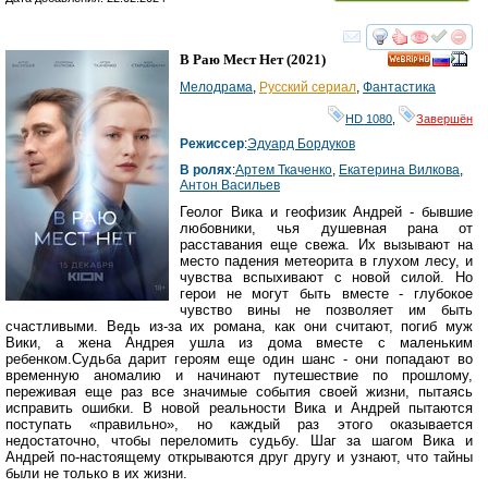
смотреть
инте
В Раю Мест Нет
(2021)
HD
Мелодрама
,
Русский сериал
,
Фантастика
HD 1080
,
Завершён
Режиссер
:
Эдуард Бордуков
В ролях
:
Артем Ткаченко
,
Екатерина Вилкова
,
Антон Васильев
Геолог Вика и геофизик Андрей - бывшие
любовники, чья душевная рана от
расставания еще свежа. Их вызывают на
место падения метеорита в глухом лесу, и
чувства вспыхивают с новой силой. Но
герои не могут быть вместе - глубокое
чувство вины не позволяет им быть
счастливыми. Ведь из-за их романа, как они считают, погиб муж
Вики, а жена Андрея ушла из дома вместе с маленьким
ребенком.Судьба дарит героям еще один шанс - они попадают во
временную аномалию и начинают путешествие по прошлому,
переживая еще раз все значимые события своей жизни, пытаясь
исправить ошибки. В новой реальности Вика и Андрей пытаются
поступать «правильно», но каждый раз этого оказывается
недостаточно, чтобы переломить судьбу. Шаг за шагом Вика и
Андрей по-настоящему открываются друг другу и узнают, что тайны
были не только в их жизни.