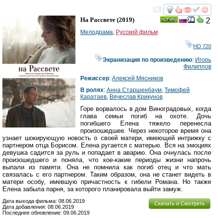
смотреть
инте
На Рассвете
(2019)
2
Мелодрама
,
Русский фильм
HD 720
Экранизация по произведению
:
Игорь
Филиппов
Режиссер
:
Алексей Мясников
В ролях
:
Анна Старшенбаум
,
Тимофей
Каратаев
,
Вячеслав Крикунов
Горе ворвалось в дом Виноградовых, когда
глава семьи погиб на охоте. Дочь
погибшего Елена тяжело перенесла
произошедшее. Через некоторое время она
узнает шокирующую новость о своей матери, имеющей интрижку с
партнером отца Борисом. Елена ругается с матерью. Вся на эмоциях
девушка садится за руль и попадает в аварию. Она очнулась после
произошедшего и поняла, что кое-какие периоды жизни напрочь
выпали из памяти. Она не помнила как погиб отец и что мать
связалась с его партнером. Таким образом, она не станет видеть в
матери особу, имевшую причастность к гибели Романа. Но также
Елена забыла парня, за которого планировала выйти замуж.
Дата выхода фильма: 08.06.2019
Скачать и Смотреть
Дата добавления: 08.06.2019
Последнее обновление: 09.06.2019