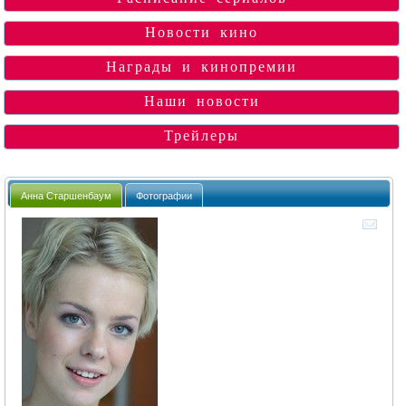
Новости кино
Награды и кинопремии
Наши новости
Трейлеры
Анна Старшенбаум
Фотографии