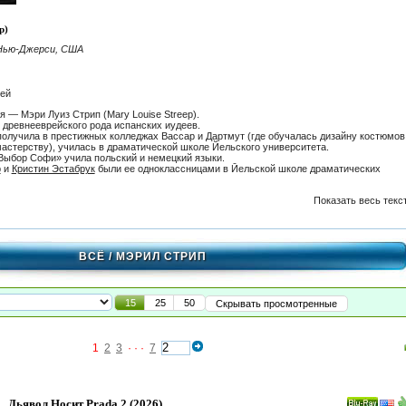
p)
Нью-Джерси, США
тей
 — Мэри Луиз Стрип (Mary Louise Streep).
 древнееврейского рода испанских иудеев.
олучила в престижных колледжах Вассар и Дартмут (где обучалась дизайну костюмов
астерству), училась в драматической школе Йельского университета.
ыбор Софи» учила польский и немецкий языки.
р
и
Кристин Эстабрук
были ее одноклассницами в Йельской школе драматических
Показать весь текс
ВСЁ
/ МЭРИЛ СТРИП
15
25
50
Скрывать просмотренные
1
2
3
· · ·
7
Дьявол Носит Prada 2
(2026)