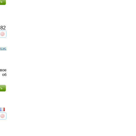
ть
82
реть
интересует
псис
двое
 об
ть
реть
интересует