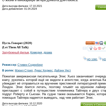
О жизни и кинокарьере актера Дэниэла Дэй-Льюиса.
Дата выхода фильма: 17.10.2021
Скача
Дата добавления: 01.04.2024
Пусть Говорят
(2020)
HD
(
Let Them All Talk
)
смот
Зарубежный фильм
,
Комедия
,
драма
HD 1080
,
HD
Режиссер
:
Стивен Содерберг
В ролях
:
Мэрил Стрип
,
Лукас Хеджес
,
Дайэнн Уист
Пожилая американская писательница Элис Хьюз заканчивает очеред
книгу, рукопись которой ещё не видели в агентстве, когда агентша К
убеждает её отправиться на вручение престижной литературной прем
Лондон. Элис боится летать, поэтому плывёт на круизном лайнер
приглашает с собой в путешествие племянника Тайлера и двух ста
подруг Роберту и Сьюзан. На судне также оказывается Карен, котор
помощью Тайлера надеется выведать, над чем работает Элис.
Дата выхода фильма: 10.12.2020
Скачать и Смотре