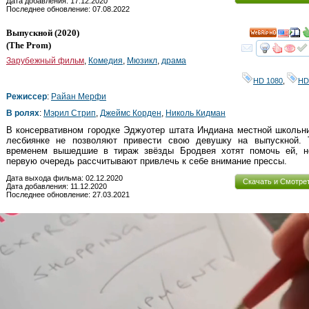
Дата добавления: 17.12.2020
Последнее обновление: 07.08.2022
Выпускной
(2020)
HD
(
The Prom
)
смот
Зарубежный фильм
,
Комедия
,
Мюзикл
,
драма
HD 1080
,
HD
Режиссер
:
Райан Мерфи
В ролях
:
Мэрил Стрип
,
Джеймс Корден
,
Николь Кидман
В консервативном городке Эджуотер штата Индиана местной школьн
лесбиянке не позволяют привести свою девушку на выпускной. 
временем вышедшие в тираж звёзды Бродвея хотят помочь ей, н
первую очередь рассчитывают привлечь к себе внимание прессы.
Дата выхода фильма: 02.12.2020
Скачать и Смотре
Дата добавления: 11.12.2020
Последнее обновление: 27.03.2021