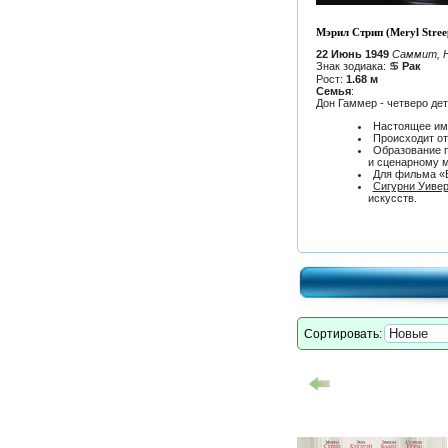
Мэрил Стрип (Meryl Stree
22 Июнь 1949
Саммит, 
Знак зодиака:
♋ Рак
Рост:
1.68 м
Семья
:
Дон Гаммер - четверо де
Настоящее имя
Происходит от
Образование п
и сценарному м
Для фильма «В
Сигурни Уиве
искусств.
Сортировать: