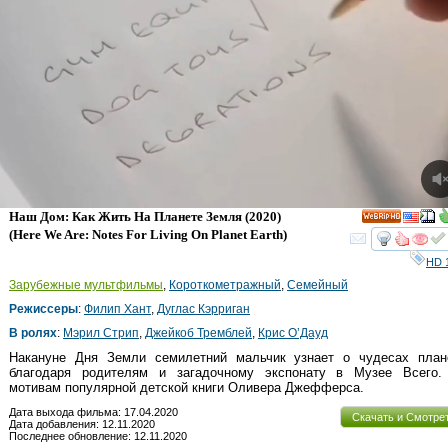
Наш Дом: Как Жить На Планете Земля
(2020)
HD
(
Here We Are: Notes For Living On Planet Earth
)
смот
HD 
Зарубежные мультфильмы
,
Короткометражный
,
Семейный
Режиссеры
:
Филип Хант
,
Дуглас Кэрриган
В ролях
:
Мэрил Стрип
,
Джейкоб Тремблей
,
Крис О’Дауд
Накануне Дня Земли семилетний мальчик узнает о чудесах план
благодаря родителям и загадочному экспонату в Музее Всего.
мотивам популярной детской книги Оливера Джефферса.
Дата выхода фильма: 17.04.2020
Скачать и Смотре
Дата добавления: 12.11.2020
Последнее обновление: 12.11.2020