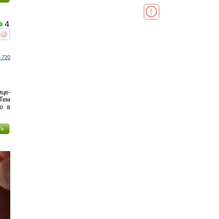
4
реть
интересует
 720
ице-
Тем
о в
ть