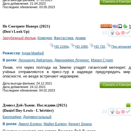
Скачать и Смотре
Дата добавления: 21.04.2023
Последнее обновление: 03.05.2023
Не Смотрите Наверх
(2021)
1
HD
(
Don't Look Up
)
смот
Зарубежный фильм
,
Комедия
,
Фантастика
,
драма
HD 2160р
,
HD 1080
,
HD 720
,
Про апокали
Режиссер
:
Адам МакКей
В ролях
:
Леонардо ДиКаприо
,
Дженнифер Лоуренс
,
Мэрил Стрип
Узнав, что через полгода на Землю упадёт гигантский метеорит, 
учёных отправляются в пресс-тур в надежде предупредить мир
опасности, но везде встречают недоверие.
Дата выхода фильма: 24.12.2021
Скачать и Смотре
Дата добавления: 24.12.2021
Последнее обновление: 04.02.2023
Дэниэл Дэй-Льюис. Наследник
(2021)
(
Daniel Day-Lewis - L'héritier
)
смот
Биография
,
Документальный
В ролях
:
Джилл Бэлкон
,
Майкл Бэлкон
,
Кеннет Брана