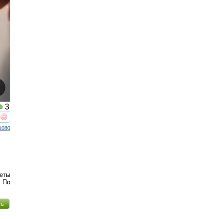
3
реть
интересует
1080
еты
 По
ть