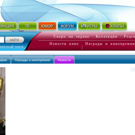
ИМАЦИЯ
ТВ
ЮМОР
ФОРУМ
ИГРЫ
КЛИПЫ
Скоро на экране
Коллекции
Реце
Новости кино
Награды и кинопремии
иренный поиск
афии
Награды и кинопремии
Новости