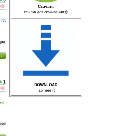
Скачать
реть
интересует
с̲с̲ы̲л̲к̲а̲ ̲д̲л̲я̲ ̲с̲к̲а̲ч̲и̲в̲а̲н̲и̲я̲ ☝
 720
иа.
ть
1
DOWNLOAD
Tap here 👆
реть
интересует
ed...
шей