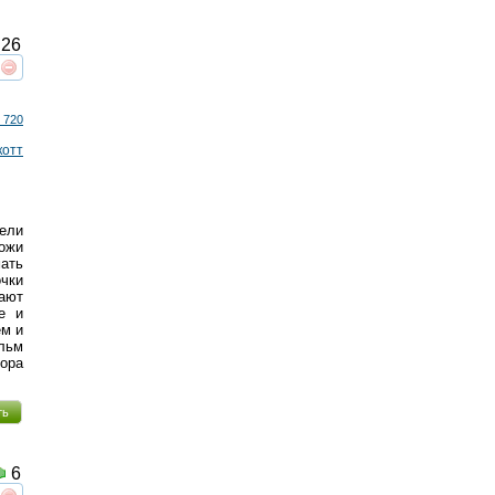
26
реть
интересует
 720
котт
тели
хожи
мать
чки
ают
е и
ем и
льм
тора
ть
6