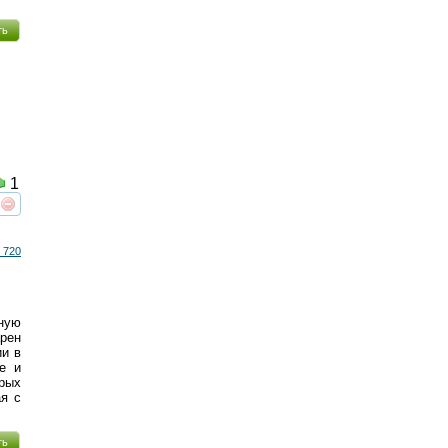
ть
1
реть
интересует
 720
ную
арен
ии в
е и
рых
ая с
ть