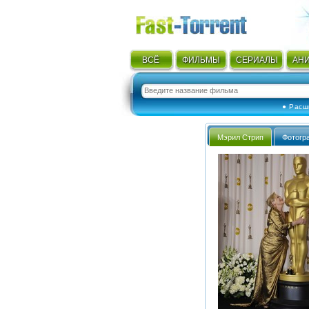
ВСЁ
ФИЛЬМЫ
СЕРИАЛЫ
АН
● Расш
Мэрил Стрип
Фотогр