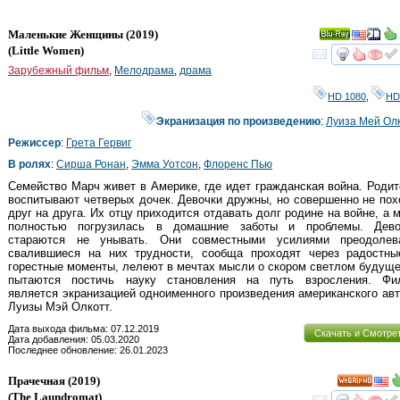
Маленькие Женщины
(2019)
Ray
(
Little Women
)
смот
Зарубежный фильм
,
Мелодрама
,
драма
HD 1080
,
HD
Экранизация по произведению
:
Луиза Мей Ол
Режиссер
:
Грета Гервиг
В ролях
:
Сирша Ронан
,
Эмма Уотсон
,
Флоренс Пью
Семейство Марч живет в Америке, где идет гражданская война. Роди
воспитывают четверых дочек. Девочки дружны, но совершенно не по
друг на друга. Их отцу приходится отдавать долг родине на войне, а 
полностью погрузилась в домашние заботы и проблемы. Дево
стараются не унывать. Они совместными усилиями преодолев
свалившиеся на них трудности, сообща проходят через радостны
горестные моменты, лелеют в мечтах мысли о скором светлом будущ
пытаются постичь науку становления на путь взросления. Фи
является экранизацией одноименного произведения американского ав
Луизы Мэй Олкотт.
Дата выхода фильма: 07.12.2019
Скачать и Смотре
Дата добавления: 05.03.2020
Последнее обновление: 26.01.2023
Прачечная
(2019)
HD
(
The Laundromat
)