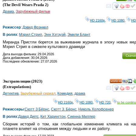
Ray
(
The Devil Wears Prada 2
)
смот
Драма
,
Зарубежный фильм
HD 2160р
,
HD 1080
,
HD
Режиссер
:
Дэвид Фрэнкел
В ролях
:
Мэрил Стрип
,
Энн Хэтэуэй
,
Эмили Блант
Миранда Пристли борется за выживание журнала в эпоху новых мед
Мэрил Стрип в сиквеле культового драмеди
Дата выхода фильма: 29.04.2026
Скача
Дата добавления: 30.04.2026
Последнее обновление: 27.07.2026
Экстраполяции
(2023)
HD
(
Extrapolations
)
смот
Детектив
,
Зарубежный сериал
,
Комедия
,
драма
HD 2160р
,
HD 1080
,
HD 720
,
to be continu
Режиссеры
:
Скотт З Бёрнс
,
Скотт З. Бёрнс
,
Николь Холофсенер
В ролях
:
Давид Диггс
,
Кит Харингтон
,
Сиенна Миллер
Сборник историй о том, как глобальное изменение климата на на
планете влияет на отношения между людьми и их работу.
Дата выхода фильма: 17.03.2023