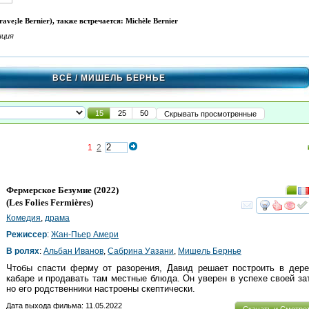
e;le Bernier), также встречается: Michèle Bernier
нция
ВСЁ
/ МИШЕЛЬ БЕРНЬЕ
15
25
50
Скрывать просмотренные
1
2
Фермерское Безумие
(2022)
(
Les Folies Fermières
)
смот
Комедия
,
драма
Режиссер
:
Жан-Пьер Амери
В ролях
:
Альбан Иванов
,
Сабрина Уазани
,
Мишель Бернье
Чтобы спасти ферму от разорения, Давид решает построить в дере
кабаре и продавать там местные блюда. Он уверен в успехе своей за
но его родственники настроены скептически.
Дата выхода фильма: 11.05.2022