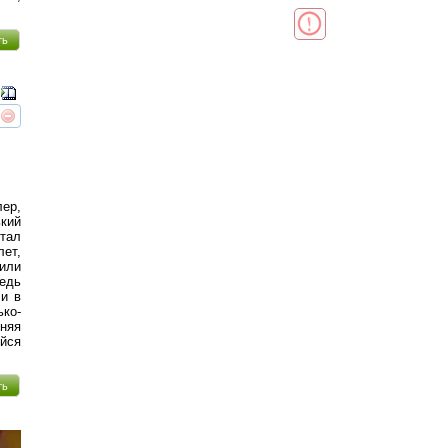
ть
реть
интересует
ер,
кий
стал
лет,
щили
едь
ли в
ько-
няя
йся
ть