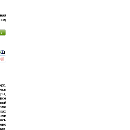
ная
над
ть
реть
интересует
рк.
лся
ры,
 все
ной
ала
уках
пели
лась
ено
ие,