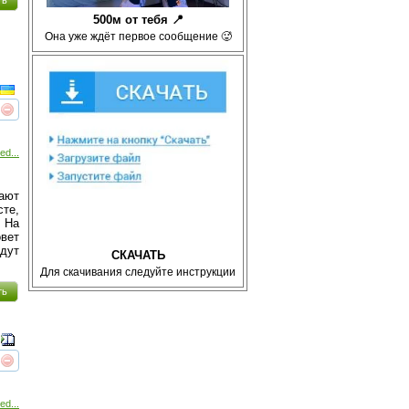
ть
500м от тебя 📍
Она уже ждёт первое сообщение 🥵
реть
интересует
ed...
вают
сте,
. На
вет
дут
СКАЧАТЬ
Для скачивания следуйте инструкции
ть
реть
интересует
ed...