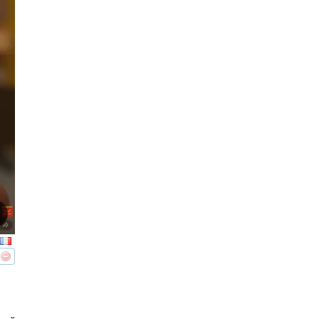
реть
интересует