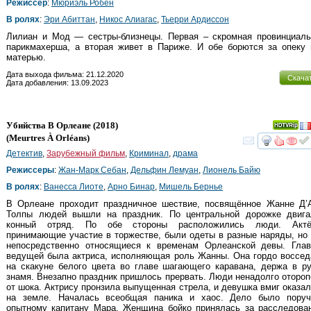
Режиссер
:
Мюриэль Робен
В ролях
:
Эри Абиттан
,
Никос Алиагас
,
Тьерри Ардиссон
Лилиан и Мод — сестры-близнецы. Первая – скромная провинциаль
парикмахерша, а вторая живет в Париже. И обе борются за опеку 
матерью.
Дата выхода фильма: 21.12.2020
Скача
Дата добавления: 13.09.2023
Убийства В Орлеане
(2018)
(
Meurtres À Orléans
)
смот
Детектив
,
Зарубежный фильм
,
Криминал
,
драма
Режиссеры
:
Жан-Марк Себан
,
Дельфин Лемуан
,
Лионель Байю
В ролях
:
Ванесса Лиоте
,
Арно Бинар
,
Мишель Бернье
В Орлеане проходит праздничное шествие, посвящённое Жанне Д’А
Толпы людей вышли на праздник. По центральной дорожке двига
конный отряд. По обе стороны расположились люди. Актё
принимающие участие в торжестве, были одеты в разные наряды, но
непосредственно относящиеся к временам Орлеанской девы. Глав
ведущей была актриса, исполняющая роль Жанны. Она гордо воссед
на скакуне белого цвета во главе шагающего каравана, держа в р
знамя. Внезапно праздник пришлось прервать. Люди ненадолго оторо
от шока. Актрису пронзила выпущенная стрела, и девушка вмиг оказа
на земле. Началась всеобщая паника и хаос. Дело было поруч
опытному капитану Мара. Женщина бойко принялась за расследован