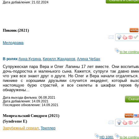
Скачать и Смотре
Дата добавления: 21.02.2024
Пикник
(2021)
смот
Мелодрама
to be continu
В ролях
:
Анна Кузина
,
Кирилл Жандаров
,
Алина Чебан
Супружеская пара Вера и Олег Лапины 17 лет вместе. Они воспиты
дочь-подростка и маленького сына. Кажется, супруги так давно вме
что уже все знают друг о друге. Но Олег и Вера начали отдаляться
пикнике с хорошими друзьями случится инцидент, который вызо
настоящую бурю страстей, и все скелеты в шкафах героев бу
обнаружены...
Дата выхода фильма: 06.08.2021
Скача
Дата добавления: 14.09.2021
Последнее обновление: 14.09.2021
Монреальский Синдром
(2021)
(
Syndrome E
)
смот
Зарубежный сериал
,
Триллер
HD 1080
,
to be continu