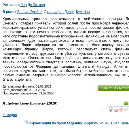
Режиссер
:
Лор Де Батлер
В ролях
:
Венсан Эльбаз
,
Дженнифер Декер
,
Кул Шен
Криминальный триллер рассказывает о лейтенанте полиции Л
Энебель, старый приятель которой ослеп после просмотра чёрно-бе
короткометражного ужастика 50-х годов. Люси просматривает фильм
не находит в нём ничего необычного, однако вскоре выясняется, ч
него спрятаны подсознательные изображения, влияющие на мозг зрит
за фильмом идёт настоящая охота, а всех причастных к нему лю
убивают. Люси обращается за помощью к блестящему аналит
комиссару Франку Шарко, который расследует связь фильм
найденными в лесу трупами пяти убитых мужчин, у которых отсутст
мозг и глаза. Очень скоро Шарко и Люси оказываются по уши в жу
тайнах, следы которых тянутся в политику, религию, науку, искусст
простираются от Франции до Канады, Египта и Руанды. А читат
начинает задумываться о том, что было бы, если бы все самые ранн
самые смелые открытия в нейробиологии использовались бы не 
блага, а для зла.
Дата выхода фильма: 01.01.2021
Скачать и Смотре
Дата добавления: 31.01.2026
Последнее обновление: 09.02.2026
Я Люблю Твою Прическу
(2020)
смот
Комедия
Экранизация по произведению
:
Мюриэль Робен
,
Пьер Пал