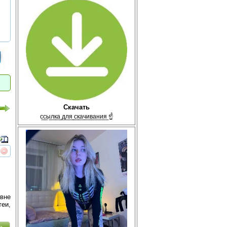
Скачать
с̲с̲ы̲л̲к̲а̲ ̲д̲л̲я̲ ̲с̲к̲а̲ч̲и̲в̲а̲н̲и̲я̲ ☝
реть
интересует
вне
теи,