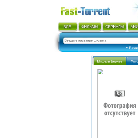
ВСЁ
ФИЛЬМЫ
СЕРИАЛЫ
АН
● Расш
Мишель Бернье
Фот