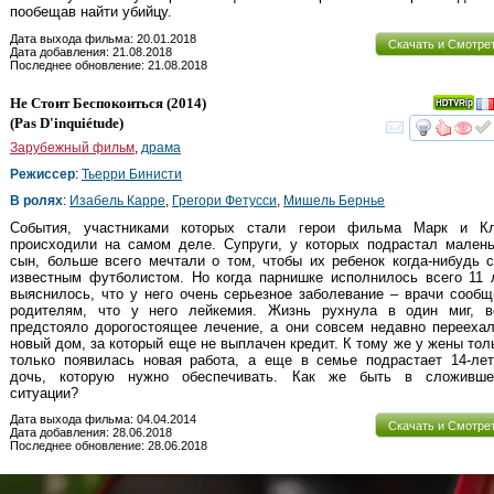
пообещав найти убийцу.
Дата выхода фильма: 20.01.2018
Скачать и Смотре
Дата добавления: 21.08.2018
Последнее обновление: 21.08.2018
Не Стоит Беспокоиться
(2014)
(
Pas D'inquiétude
)
смот
Зарубежный фильм
,
драма
Режиссер
:
Тьерри Бинисти
В ролях
:
Изабель Карре
,
Грегори Фетусси
,
Мишель Бернье
События, участниками которых стали герои фильма Марк и Кл
происходили на самом деле. Супруги, у которых подрастал малень
сын, больше всего мечтали о том, чтобы их ребенок когда-нибудь 
известным футболистом. Но когда парнишке исполнилось всего 11 
выяснилось, что у него очень серьезное заболевание – врачи сооб
родителям, что у него лейкемия. Жизнь рухнула в один миг, в
предстояло дорогостоящее лечение, а они совсем недавно перееха
новый дом, за который еще не выплачен кредит. К тому же у жены тол
только появилась новая работа, а еще в семье подрастает 14-лет
дочь, которую нужно обеспечивать. Как же быть в сложивше
ситуации?
Дата выхода фильма: 04.04.2014
Скачать и Смотре
Дата добавления: 28.06.2018
Последнее обновление: 28.06.2018