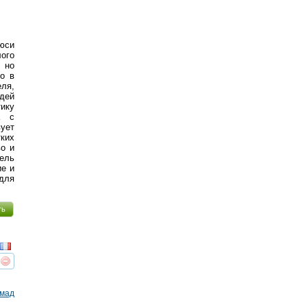
юси
лого
, но
то в
еля,
дей
ику
а с
вует
тких
во и
ель
ие и
для
ть
реть
интересует
ьмад