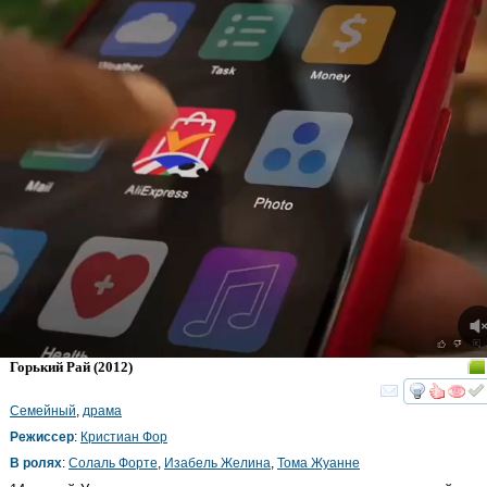
Горький Рай
(2012)
смот
Семейный
,
драма
Режиссер
:
Кристиан Фор
В ролях
:
Солаль Форте
,
Изабель Желина
,
Тома Жуанне