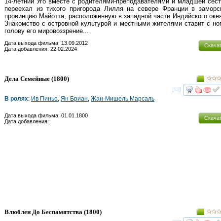
14-летний Уго вместе с родителями-преподавателями и младшей сест
переехал из тихого пригорода Лилля на севере Франции в заморс
провинцию Майотта, расположенную в западной части Индийского оке
Знакомство с островной культурой и местными жителями ставит с но
голову его мировоззрение...
Дата выхода фильма: 13.09.2012
Скача
Дата добавления: 22.02.2024
Дела Семейные
(1800)
смот
В ролях
:
Ив Пиньо
,
Ян Бриан
,
Жан-Мишель Марсаль
Дата выхода фильма: 01.01.1800
Скача
Дата добавления:
Влюблен До Беспамятства
(1800)