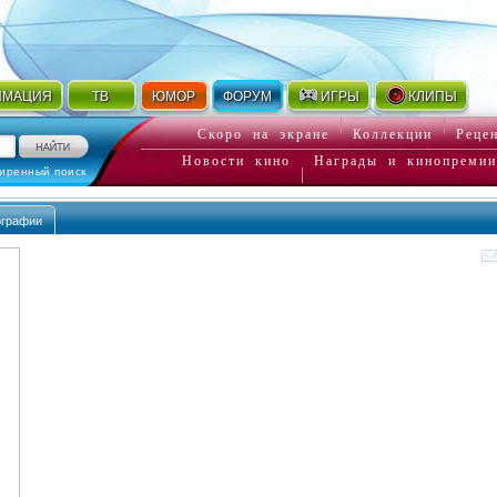
ИМАЦИЯ
ТВ
ЮМОР
ФОРУМ
ИГРЫ
КЛИПЫ
Скоро на экране
Коллекции
Реце
Новости кино
Награды и кинопремии
иренный поиск
ографии