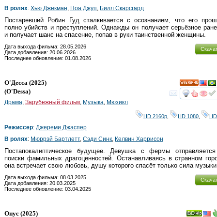
В ролях
:
Хью Джекман
,
Ноа Джуп
,
Билл Скарсгард
Постаревший Робин Гуд сталкивается с осознанием, что его прош
полно убийств и преступлений. Однажды он получает серьёзное ран
и получает шанс на спасение, попав в руки таинственной женщины.
Дата выхода фильма: 28.05.2026
Скача
Дата добавления: 20.06.2026
Последнее обновление: 01.08.2026
О'Десса
(2025)
HD
(
O'Dessa
)
смот
Драма
,
Зарубежный фильм
,
Музыка
,
Мюзикл
HD 2160р
,
HD 1080
,
HD
Режиссер
:
Джереми Джаспер
В ролях
:
Мюррэй Бартлетт
,
Сэди Синк
,
Келвин Харрисон
Постапокалиптическое будущее. Девушка с фермы отправляется
поиски фамильных драгоценностей. Останавливаясь в странном гор
она встречает свою любовь, душу которого спасёт только сила музыки
Дата выхода фильма: 08.03.2025
Скача
Дата добавления: 20.03.2025
Последнее обновление: 03.04.2025
Опус
(2025)