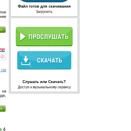
Файл готов для скачивания
Загрузить
лое
ение
ть
реть
интересует
 720
Слушать или Скачать?
Доступ к музыкальному сервису
 на
оде,
.
ть
4