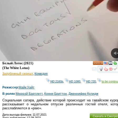
Белый Лотос
(2021)
HD
(
The White Lotus
)
смот
Зарубежный сериал
,
Комедия
HD 2160р
,
HD 1080
,
HD 720
,
to be continu
Режиссер
:
Майк Уайт
В ролях
:
Мюррэй Бартлетт
,
Конни Бриттон
,
Дженнифер Кулидж
Социальная сатира, действие которой происходит на гавайском куро
рассказывает о недельном отпуске различных гостей отеля, кото
расслабляются в «раю».
Дата выхода фильма: 11.07.2021
Скачать и Смотре
Дата добавления: 17.08.2021