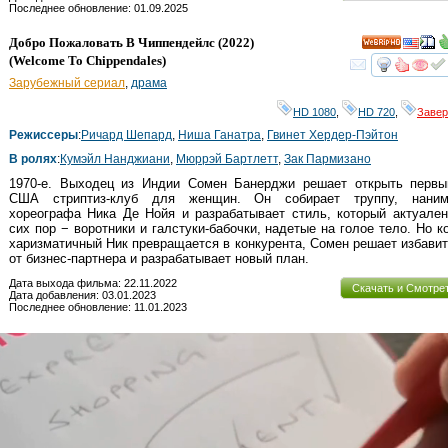
Последнее обновление: 01.09.2025
Добро Пожаловать В Чиппендейлс
(2022)
HD
(
Welcome To Chippendales
)
смот
Зарубежный сериал
,
драма
HD 1080
,
HD 720
,
Заве
Режиссеры
:
Ричард Шепард
,
Ниша Ганатра
,
Гвинет Хердер-Пэйтон
В ролях
:
Кумэйл Нанджиани
,
Мюррэй Бартлетт
,
Зак Пармизано
1970-е. Выходец из Индии Сомен Банерджи решает открыть первы
США стриптиз-клуб для женщин. Он собирает труппу, наним
хореографа Ника Де Нойя и разрабатывает стиль, который актуале
сих пор − воротники и галстуки-бабочки, надетые на голое тело. Но к
харизматичный Ник превращается в конкурента, Сомен решает избави
от бизнес-партнера и разрабатывает новый план.
Дата выхода фильма: 22.11.2022
Скачать и Смотре
Дата добавления: 03.01.2023
Последнее обновление: 11.01.2023