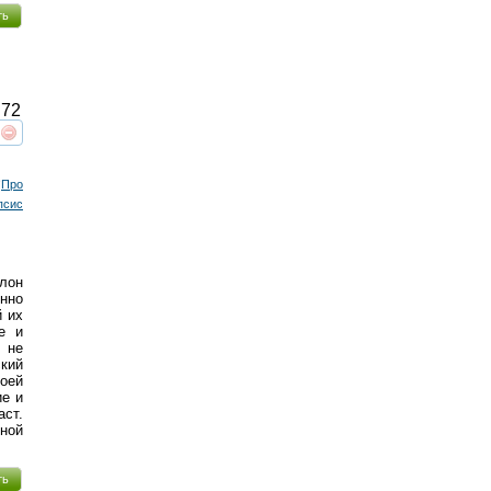
ть
72
реть
интересует
Про
псис
лон
енно
й их
е и
 не
ский
воей
ие и
аст.
ной
ть