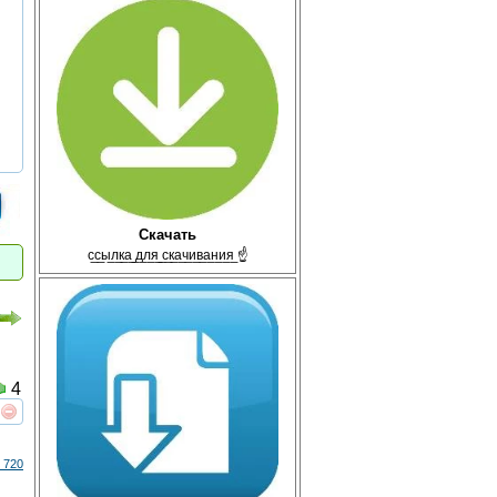
Скачать
с̲с̲ы̲л̲к̲а̲ ̲д̲л̲я̲ ̲с̲к̲а̲ч̲и̲в̲а̲н̲и̲я̲ ☝
4
реть
интересует
 720