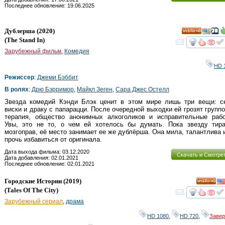
Последнее обновление: 19.06.2025
Дублерша
(2020)
HD
(
The Stand In
)
смот
Зарубежный фильм
,
Комедия
HD 
Режиссер
:
Джеми Бэббит
В ролях
:
Дрю Бэрримор
,
Майкл Зеген
,
Сара Джес Остелл
Звезда комедий Кэнди Блэк ценит в этом мире лишь три вещи: се
виски и драку с папарацци. После очередной выходки ей грозят групп
терапия, общество анонимных алкоголиков и исправительные рабо
Увы, это не то, о чем ей хотелось бы думать. Пока звезду тира
мозгоправ, её место занимает ее же дублёрша. Она мила, талантлива 
прочь избавиться от оригинала.
Дата выхода фильма: 03.12.2020
Скачать и Смотре
Дата добавления: 02.01.2021
Последнее обновление: 02.01.2021
Городские Истории
(2019)
HD
(
Tales Of The City
)
смот
Зарубежный сериал
,
драма
HD 1080
,
HD 720
,
Заве