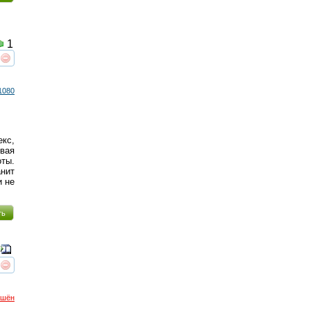
1
реть
интересует
1080
кс,
овая
ты.
нит
и не
ть
реть
интересует
ршён