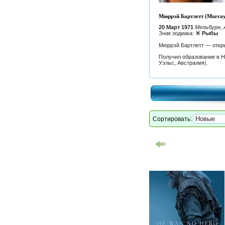
Мюррэй Бартлетт (Murray 
20 Март 1971
Мельбурн,
Знак зодиака:
♓ Рыбы
Мюррэй Бартлетт — откры
Получил образование в Н
Уэльс, Австралия).
Сортировать: