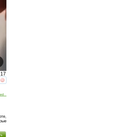
17
реть
интересует
ed...
рте,
рые
ть