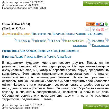
Дата выхода фильма: 17.03.2023
Скачать и Смотре
Дата добавления: 21.04.2023
Последнее обновление: 03.05.2023
Одни Из Нас
(2023)
HD
(
The Last Of Us
)
смот
Зарубежный сериал
,
Приключения
,
Триллер
,
Ужасы
,
Фантастика
,
драма
HD 2160р
,
HD 1080
,
HD 720
,
to be continued...
,
Про зомби
,
выживание
,
Постапокали
Режиссеры
:
Али Аббаси
,
Джереми Уэбб
,
Нил Дракманн
В ролях
:
Педро Паскаль
,
Белла Рэмси
,
Анна Торв
В недалеком будущем мир стал совсем другим. Теперь он по
различных опасностей, в нем царит разруха. Он переполнен соверш
обезумевшими людьми, которых поразил жуткий вирус, превративши
каннибалов. Этот вирус стремительно распространился по планет
уничтожил несколько миллиардов человек. Выживших практически
осталось, только несколько человек сумели сохранить свой человече
облик. На фоне этих опустевших просторов пытаются добраться до с
цели двое героев – Джоэл и Элли. Он имеет опыт борьбы за выживан
закалку, а она очень сообразительна, несмотря на свой юный возр
Объединив усилия, они помогают друг другу на пути по разрушен
территории Соединенных Штатов.
Дата выхода фильма: 15.01.2023
Скачать и Смотре
Дата добавления: 13.03.2023