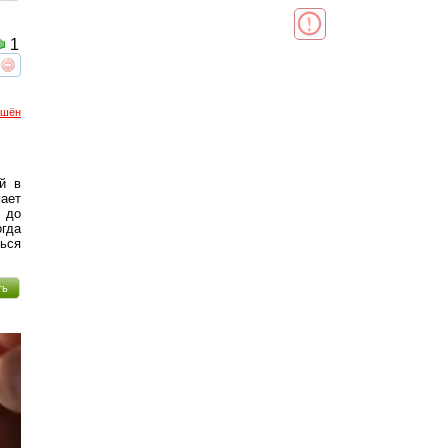
1
реть
интересует
ршён
й в
ает
н до
огда
ться
ть