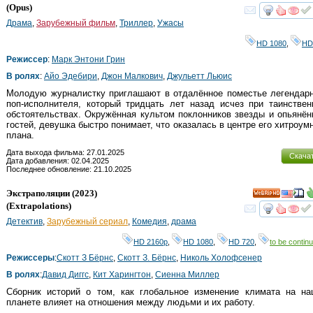
(
Opus
)
смот
Драма
,
Зарубежный фильм
,
Триллер
,
Ужасы
HD 1080
,
HD
Режиссер
:
Марк Энтони Грин
В ролях
:
Айо Эдебири
,
Джон Малкович
,
Джульетт Льюис
Молодую журналистку приглашают в отдалённое поместье легендар
поп-исполнителя, который тридцать лет назад исчез при таинстве
обстоятельствах. Окружённая культом поклонников звезды и опьянё
гостей, девушка быстро понимает, что оказалась в центре его хитроум
плана.
Дата выхода фильма: 27.01.2025
Скача
Дата добавления: 02.04.2025
Последнее обновление: 21.10.2025
Экстраполяции
(2023)
HD
(
Extrapolations
)
смот
Детектив
,
Зарубежный сериал
,
Комедия
,
драма
HD 2160р
,
HD 1080
,
HD 720
,
to be continu
Режиссеры
:
Скотт З Бёрнс
,
Скотт З. Бёрнс
,
Николь Холофсенер
В ролях
:
Давид Диггс
,
Кит Харингтон
,
Сиенна Миллер
Сборник историй о том, как глобальное изменение климата на на
планете влияет на отношения между людьми и их работу.