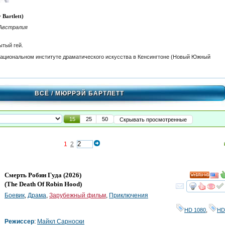
Bartlett)
 Австралия
тый гей.
ациональном институте драматического искусства в Кенсингтоне (Новый Южный
ВСЁ
/ МЮРРЭЙ БАРТЛЕТТ
15
25
50
Скрывать просмотренные
1
2
Смерть Робин Гуда
(2026)
HD
(
The Death Of Robin Hood
)
смот
Боевик
,
Драма
,
Зарубежный фильм
,
Приключения
HD 1080
,
HD
Режиссер
:
Майкл Сарноски