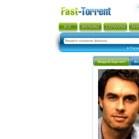
ВСЁ
ФИЛЬМЫ
СЕРИАЛЫ
АН
● Расш
Мюррэй Бартлетт
Фо