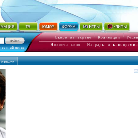
ИМАЦИЯ
ТВ
ЮМОР
ФОРУМ
ИГРЫ
КЛИПЫ
Скоро на экране
Коллекции
Реце
Новости кино
Награды и кинопремии
иренный поиск
тографии