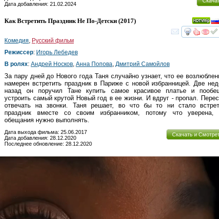
Скача
Дата добавления: 21.02.2024
Как Встретить Праздник Не По-Детски
(2017)
смот
Комедия
,
Русский фильм
Режиссер
:
Игорь Лебедев
В ролях
:
Андрей Носков
,
Анна Попова
,
Дмитрий Самойлов
За пару дней до Нового года Таня случайно узнает, что ее возлюбле
намерен встретить праздник в Париже с новой избранницей. Две не
назад он поручил Тане купить самое красивое платье и пообе
устроить самый крутой Новый год в ее жизни. И вдруг - пропал. Пере
отвечать на звонки. Таня решает, во что бы то ни стало встрет
праздник вместе со своим избранником, потому что уверена, 
обещания нужно выполнять.
Дата выхода фильма: 25.06.2017
Скачать и Смотре
Дата добавления: 28.12.2020
Последнее обновление: 28.12.2020