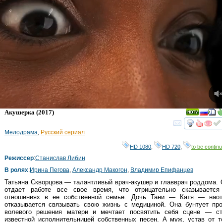
Акушерка
(2017)
смот
Мелодрама
,
Русский сериал
HD 1080
,
HD 720
,
to be continu
Режиссер
:
Станислав Либин
В ролях
:
Ирина Пегова
,
Александр Макогон
,
Владимир Епифанцев
Татьяна Скворцова — талантливый врач-акушер и главврач роддома.
отдает работе все свое время, что отрицательно сказывается
отношениях в ее собственной семье. Дочь Тани — Катя — наот
отказывается связывать свою жизнь с медициной. Она бунтует про
волевого решения матери и мечтает посвятить себя сцене — ст
известной исполнительницей собственных песен. А муж, устав от т