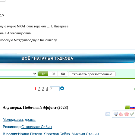
СР
олу-студию МХАТ (мастерская Е.Н. Лазарева).
алья Александровна.
осковскую Международную Киношколу.
ВСЁ
/ НАТАЛЬЯ ГУДКОВА
15
25
50
Скрывать просмотренные
1
2
3
4
Акушерка. Побочный Эффект
(2023)
смот
Мелодрама
,
драма
Режиссер
:
Станислав Либин
В ролях
:
Ирина Пегова
,
Ярослав Бойко
,
Михаил Стенин