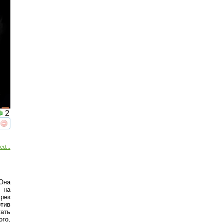
2
реть
интересует
ed...
 Она
 на
рез
тив
ать
ого,