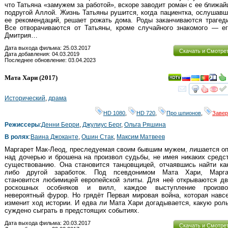
что Татьяна «замужем за работой», вскоре заводит роман с ее ближа
подругой Аллой. Жизнь Татьяны рушится, когда пациентка, ослушав
ее рекомендаций, решает рожать дома. Роды заканчиваются трагед
Все отворачиваются от Татьяны, кроме случайного знакомого — ег
Дмитрия…
Дата выхода фильма: 25.03.2017
Скачать и Смотре
Дата добавления: 04.03.2019
Последнее обновление: 03.04.2023
Мата Хари
(2017)
смот
Исторический
,
драма
HD 1080
,
HD 720
,
Про шпионов
,
Заве
Режиссеры
:
Денни Берри
,
Джулиус Берг
,
Ольга Ряшина
В ролях
:
Ваина Джоканте
,
Ошин Стак
,
Максим Матвеев
Маргарет Мак-Леод, преследуемая своим бывшим мужем, лишается о
над дочерью и брошена на произвол судьбы, не имея никаких средс
существованию. Она становится танцовщицей, отчаявшись найти ка
либо другой заработок. Под псевдонимом Мата Хари, Марга
становится любимицей европейской элиты. Для неё открываются дв
роскошных особняков и вилл, каждое выступление произво
невероятный фурор. Но грядёт Первая мировая война, которая навс
изменит ход истории. И едва ли Мата Хари догадывается, какую рол
суждено сыграть в предстоящих событиях.
Дата выхода фильма: 20.03.2017
Скачать и Смотре