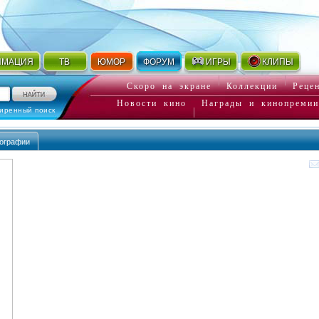
ИМАЦИЯ
ТВ
ЮМОР
ФОРУМ
ИГРЫ
КЛИПЫ
Скоро на экране
Коллекции
Реце
Новости кино
Награды и кинопремии
иренный поиск
ографии