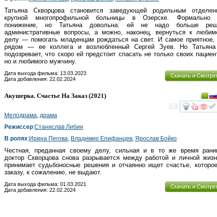
Татьяна Скворцова становится заведующей родильным отделен
крупной многопрофильной больницы в Озерске. Формально 
понижение, но Татьяна довольна: ей не надо больше реш
административные вопросы, а можно, наконец, вернуться к любим
делу — помогать младенцам рождаться на свет. И самое приятное,
рядом — ее коллега и возлюбленный Сергей Зуев. Но Татьяна
подозревает, что скоро ей предстоит спасать не только своих пациен
но и любимого мужчину.
Дата выхода фильма: 13.03.2023
Скачать и Смотре
Дата добавления: 22.02.2024
Акушерка. Счастье На Заказ
(2021)
смот
Мелодрама
,
драма
Режиссер
:
Станислав Либин
В ролях
:
Ирина Пегова
,
Владимир Епифанцев
,
Ярослав Бойко
Честная, преданная своему делу, сильная и в то же время рани
доктор Скворцова снова разрывается между работой и личной жиз
принимает судьбоносные решения и отчаянно ищет счастье, которо
заказу, к сожалению, не выдают.
Дата выхода фильма: 01.03.2021
Скачать и Смотре
Дата добавления: 22.02.2024