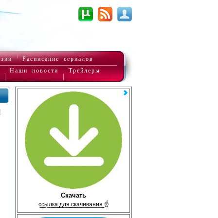
нзии
Расписание сериалов
Наши новости
Трейлеры
Скачать
с̲с̲ы̲л̲к̲а̲ ̲д̲л̲я̲ ̲с̲к̲а̲ч̲и̲в̲а̲н̲и̲я̲ ☝