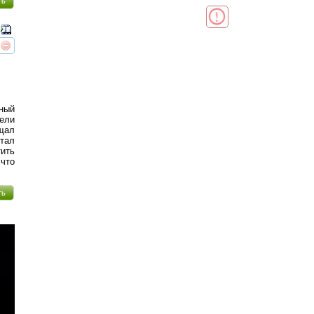
ть
реть
интересует
нный
дели
щал
стал
ить
что
ть