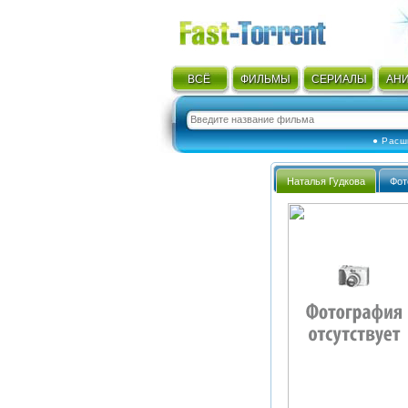
ВСЁ
ФИЛЬМЫ
СЕРИАЛЫ
АН
● Расш
Наталья Гудкова
Фот