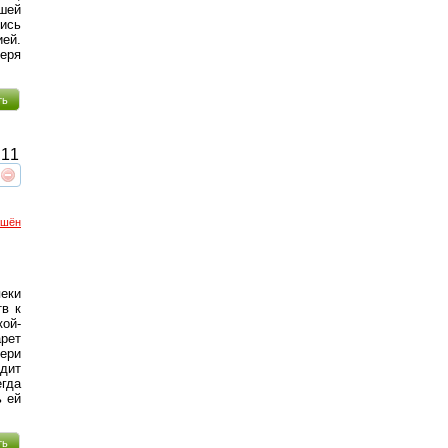
йшей
шись
ией.
еря
ть
11
реть
интересует
ршён
пеки
тв к
кой-
рет
ери
дит
егда
ь ей
ть