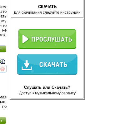
СКАЧАТЬ
ием
это
Для скачивания следуйте инструкции
ать
ому
 что
 не
ток,
ть
реть
интересует
Слушать или Скачать?
Доступ к музыкальному сервису
мая
нью,
е по
ть