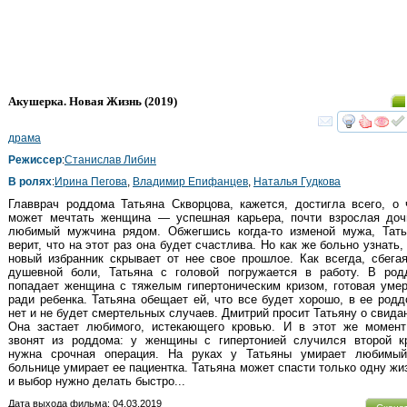
Акушерка. Новая Жизнь
(2019)
смот
драма
Режиссер
:
Станислав Либин
В ролях
:
Ирина Пегова
,
Владимир Епифанцев
,
Наталья Гудкова
Главврач роддома Татьяна Скворцова, кажется, достигла всего, о
может мечтать женщина — успешная карьера, почти взрослая доч
любимый мужчина рядом. Обжегшись когда-то изменой мужа, Тать
верит, что на этот раз она будет счастлива. Но как же больно узнать,
новый избранник скрывает от нее свое прошлое. Как всегда, сбега
душевной боли, Татьяна с головой погружается в работу. В род
попадает женщина с тяжелым гипертоническим кризом, готовая уме
ради ребенка. Татьяна обещает ей, что все будет хорошо, в ее род
нет и не будет смертельных случаев. Дмитрий просит Татьяну о свида
Она застает любимого, истекающего кровью. И в этот же момент 
звонят из роддома: у женщины с гипертонией случился второй к
нужна срочная операция. На руках у Татьяны умирает любимый
больнице умирает ее пациентка. Татьяна может спасти только одну жи
и выбор нужно делать быстро...
Дата выхода фильма: 04.03.2019