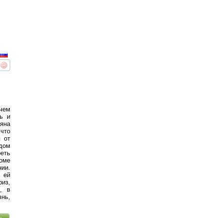
реть
интересует
 чем
ь и
яна
 что
я от
дом
реть
доме
нии.
ей
риз,
, в
знь,