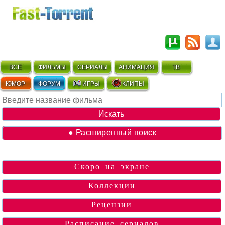
ВСЁ
ФИЛЬМЫ
СЕРИАЛЫ
АНИМАЦИЯ
ТВ
ЮМОР
ФОРУМ
ИГРЫ
КЛИПЫ
● Расширенный поиск
Скоро на экране
Коллекции
Рецензии
Расписание сериалов