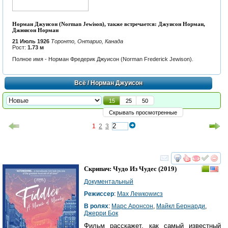
Норман Джуисон (Norman Jewison), также встречается: Джуисон Норман,
Джюисон Норман
21 Июль 1926
Торонто, Онтарио, Канада
Рост:
1.73 м
Полное имя - Норман Фредерик Джуисон (Norman Frederick Jewison).
Всё
/ Норман Джуисон
15
25
50
Скрывать просмотренные
1
2
3
смотреть
инте
Скрипач: Чудо Из Чудес
(2019)
Документальный
Режиссер
:
Маx Леwкоwиcз
В ролях
:
Марc Аронсон
,
Майкл Бернарди
,
Джерри Бок
Фильм расскажет, как самый известный