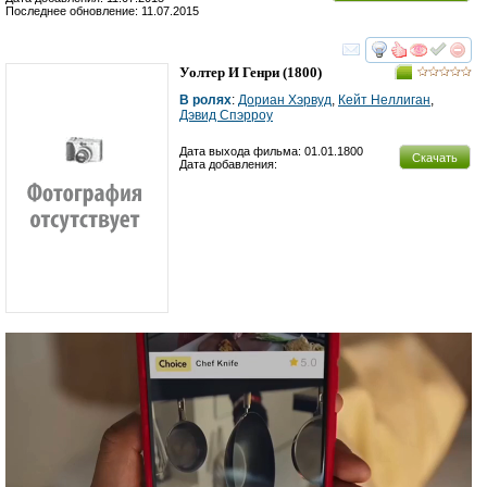
Последнее обновление: 11.07.2015
смотреть
инте
Уолтер И Генри
(1800)
В ролях
:
Дориан Хэрвуд
,
Кейт Неллиган
,
Дэвид Спэрроу
Дата выхода фильма: 01.01.1800
Скачать
Дата добавления: