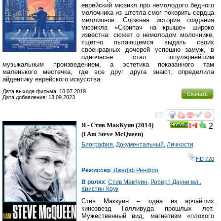
еврейский мюзикл про немолодого бедного
молочника из штетла смог покорить сердца
миллионов. Сложная история создания
мюзикла «Скрипач на крыше» широко
известна: сюжет о немолодом молочнике,
тщетно пытающемся выдать своих
своенравных дочерей успешно замуж, в
одночасье стал популярнейшим
музыкальным произведением, а эстетика показанного там
маленького местечка, где все друг друга знают, определила
айдентику еврейского искусства.
Дата выхода фильма: 18.07.2019
Скачать
Дата добавления: 13.09.2023
смотреть
инте
Я - Стив МакКуин
(2014)
2
(
I Am Steve McQueen
)
Биография
,
Документальный
,
Личности
HD 720
Режиссер
:
Джефф Ренфро
В ролях
:
Стив МакКуин
,
Роберт Дауни мл.
,
Кристин Крук
Стив Маккуин – одна из ярчайших
кинозвезд Голливуда прошлых лет.
Мужественный вид, магнетизм «плохого