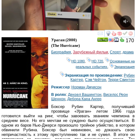
смотреть
инте
Ураган
(2000)
170
Ray
(
The Hurricane
)
Биография
,
Зарубежный фильм
,
Спорт
,
драма
HD 1080
,
HD 720
,
Основанные на
реальных событиях
,
Экранизация
Экранизация по произведению
:
Рубин
Картер
,
Сэм Чейтон
,
Терри Свинтон
Режиссер
:
Норман Джуисон
В ролях
:
Дензел Вашингтон
,
Виселос Реон
Шеннон
,
Дебора Кара Ангер
Боксер Рубин Картер, получивший
прозвище «Ураган» летом 1966 года
готовился выйти на ринг, чтобы завоевать званием чемпиона в
среднем весе. Но его мечтам не суждено было осуществиться. В
одном из баров Нью-Джерси произошло тройное убийство, в котором
обвинили Рубина. Боксер был невиновен, но доказать свою
непричастность к этому преступлению так и не сумел. В итоге он