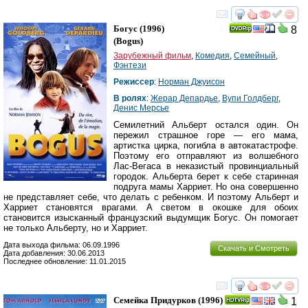
смотреть
инте
Богус
(1996)
8
(
Bogus
)
Зарубежный фильм
,
Комедия
,
Семейный
,
Фэнтези
Режиссер
:
Норман Джуисон
В ролях
:
Жерар Депардье
,
Вупи Голдберг
,
Денис Мерсье
Семилетний Альберт остался один. Он
пережил страшное горе — его мама,
артистка цирка, погибла в автокатастрофе.
Поэтому его отправляют из волшебного
Лас-Вегаса в неказистый провинциальный
городок. Альберта берет к себе старинная
подруга мамы Харриет. Но она совершенно
не представляет себе, что делать с ребенком. И поэтому Альберт и
Харриет становятся врагами. А светом в окошке для обоих
становится изысканный французский выдумщик Богус. Он помогает
не только Альберту, но и Харриет.
Дата выхода фильма: 06.09.1996
Скачать и Смотреть
Дата добавления: 30.06.2013
Последнее обновление: 11.01.2015
смотреть
инте
Семейка Придурков
(1996)
1