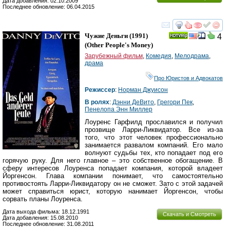
Дата добавления: 02.10.2009
Последнее обновление: 06.04.2015
смотреть
инте
Чужие Деньги
(1991)
4
(
Other People's Money
)
Зарубежный фильм
,
Комедия
,
Мелодрама
,
драма
Про Юристов и Адвокатов
Режиссер
:
Норман Джуисон
В ролях
:
Дэнни ДеВито
,
Грегори Пек
,
Пенелопа Энн Миллер
Лоуренс Гарфилд прославился и получил
прозвище Ларри-Ликвидатор. Все из-за
того, что этот человек профессионально
занимается развалом компаний. Его мало
волнуют судьбы тех, кто попадает под его
горячую руку. Для него главное – это собственное обогащение. В
сферу интересов Лоуренса попадает компания, которой владеет
Йоргенсон. Глава компании понимает, что самостоятельно
противостоять Ларри-Ликвидатору он не сможет. Зато с этой задачей
может справиться юрист, которую нанимает Йоргенсон, чтобы
сорвать планы Лоуренса.
Дата выхода фильма: 18.12.1991
Скачать и Смотреть
Дата добавления: 15.08.2010
Последнее обновление: 31.08.2011