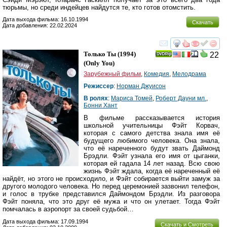
тюрьмы, но среди индейцев найдутся те, кто готов отомстить.
Дата выхода фильма: 16.10.1994
Скачать
Дата добавления: 22.02.2024
смотреть
инте
Только Ты
(1994)
22
(
Only You
)
Зарубежный фильм
,
Комедия
,
Мелодрама
Режиссер
:
Норман Джуисон
В ролях
:
Мариса Томей
,
Роберт Дауни мл.
,
Бонни Хант
В фильме рассказывается история
школьной учительницы Фэйт Корвач,
которая с самого детства знала имя её
будущего любимого человека. Она знала,
что её нареченного будут звать Даймонд
Брэдли. Фэйт узнала его имя от цыганки,
которая ей гадала 14 лет назад. Всю свою
жизнь Фэйт ждала, когда её нареченный её
найдёт, но этого не происходило, и Фэйт собирается выйти замуж за
другого молодого человека. Но перед церемонией зазвонил телефон,
и голос в трубке представился Даймондом Брэдли. Из разговора
Фэйт поняла, что это друг её мужа и что он улетает. Тогда Фэйт
помчалась в аэропорт за своей судьбой…
Дата выхода фильма: 17.09.1994
Скачать и Смотреть