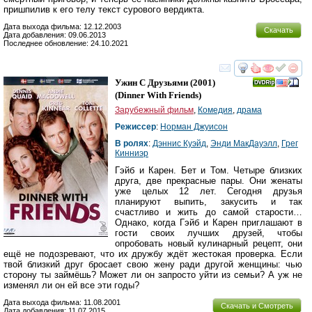
пришпилив к его телу текст сурового вердикта.
Дата выхода фильма: 12.12.2003
Скачать
Дата добавления: 09.06.2013
Последнее обновление: 24.10.2021
смотреть
инте
Ужин С Друзьями
(2001)
(
Dinner With Friends
)
Зарубежный фильм
,
Комедия
,
драма
Режиссер
:
Норман Джуисон
В ролях
:
Дэннис Куэйд
,
Энди МакДауэлл
,
Грег
Кинниэр
Гэйб и Карен. Бет и Том. Четыре близких
друга, две прекрасные пары. Они женаты
уже целых 12 лет. Сегодня друзья
планируют выпить, закусить и так
счастливо и жить до самой старости…
Однако, когда Гэйб и Карен приглашают в
гости своих лучших друзей, чтобы
опробовать новый кулинарный рецепт, они
ещё не подозревают, что их дружбу ждёт жестокая проверка. Если
твой близкий друг бросает свою жену ради другой женщины: чью
сторону ты займёшь? Может ли он запросто уйти из семьи? А уж не
изменял ли он ей все эти годы?
Дата выхода фильма: 11.08.2001
Скачать и Смотреть
Дата добавления: 11.07.2015