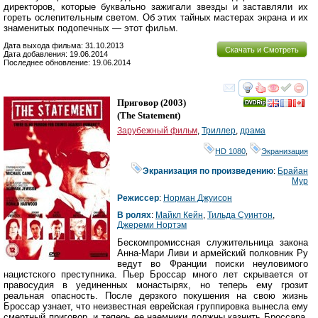
директоров, которые буквально зажигали звезды и заставляли их
гореть ослепительным светом. Об этих тайных мастерах экрана и их
знаменитых подопечных — этот фильм.
Дата выхода фильма: 31.10.2013
Скачать и Смотреть
Дата добавления: 19.06.2014
Последнее обновление: 19.06.2014
смотреть
инте
Приговор
(2003)
(
The Statement
)
Зарубежный фильм
,
Триллер
,
драма
HD 1080
,
Экранизация
Экранизация по произведению
:
Брайан
Мур
Режиссер
:
Норман Джуисон
В ролях
:
Майкл Кейн
,
Тильда Суинтон
,
Джереми Нортэм
Бескомпромиссная служительница закона
Анна-Мари Ливи и армейский полковник Ру
ведут во Франции поиски неуловимого
нацистского преступника. Пьер Броссар много лет скрывается от
правосудия в уединенных монастырях, но теперь ему грозит
реальная опасность. После дерзкого покушения на свою жизнь
Броссар узнает, что неизвестная еврейская группировка вынесла ему
смертный приговор, и теперь ее наемники должны казнить Броссара,