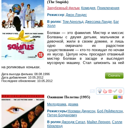
(
The Stupids
)
Зарубежный фильм
,
Комедия
,
Приключения
Режиссер
:
Джон Лэндис
В ролях
:
Том Арнольд
,
Джессика Ланди
,
Баг
Холл
Болван — это фамилия. Мистер и миссис
Болваны с двумя детьми, мальчиком и
девочкой, жили в своем домике, и лишь
одно омрачало их радостное
существование — кто-то похищал по ночам
их мусор. Целую ночь просидел отважный
мистер Болван в засаде и выследил
мусорную машину. Стал шпионить за ней
на роликовых коньках.
Дата выхода фильма: 08.08.1996
Скачать
Дата добавления: 10.05.2012
Последнее обновление: 10.05.2012
смотреть
инте
Ожившие Полотна
(1995)
Мелодрама
,
драма
Режиссеры
:
Норман Джуисон
,
Боб Рейфелсон
,
Питер Богданович
В ролях
:
Джордж Сигал
,
Майкл Лернер
,
Сэлли
Кёркленд