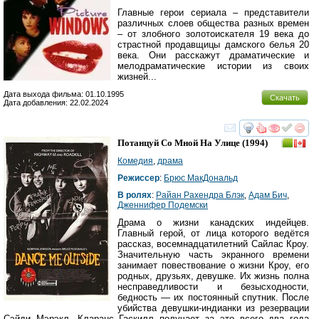
Главные герои сериала – представители
различных слоев общества разных времен
– от злобного золотоискателя 19 века до
страстной продавщицы дамского белья 20
века. Они расскажут драматические и
мелодраматические истории из своих
жизней...
Дата выхода фильма: 01.10.1995
Скачать
Дата добавления: 22.02.2024
смотреть
инте
Потанцуй Со Мной На Улице
(1994)
Комедия
,
драма
Режиссер
:
Брюс МакДональд
В ролях
:
Райан Рахендра Блэк
,
Адам Бич
,
Дженнифер Подемски
Драма о жизни канадских индейцев.
Главный герой, от лица которого ведётся
рассказ, восемнадцатилетний Сайлас Кроу.
Значительную часть экранного времени
занимает повествование о жизни Кроу, его
родных, друзьях, девушке. Их жизнь полна
несправедливости и безысходности,
бедность — их постоянный спутник. После
убийства девушки-индианки из резервации
Сэйди Мэрэкл, Кларанс Гаскилл получает за это всего два года