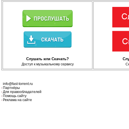
Слушать или Скачать?
Сл
Доступ к музыкальному сервису
С
info@fast-torrent.ru
Партнёры
Для правообладателей
Помощь сайту
Реклама на сайте