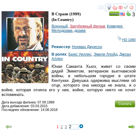
смотреть
инте
В Стране
(1989)
3
(
In Country
)
Военный
,
Зарубежный фильм
,
Комедия
,
Мелодрама
,
драма
HD 1080
Режиссер
:
Норман Джуисон
В ролях
:
Брюс Уиллис
,
Эмили Ллойд
,
Джоан
Аллен
Юная Саманта Хьюз, живет со своим
дядей Эмметом, ветераном вьетнамской
войны, в небольшом городке в штате
Кентукки. Девушка одержима мыслями об
отце, которого она никогда не знала, и о
войне, которая отняла его у нее, войне, которую никто не хочет
вспоминать.
Дата выхода фильма: 07.09.1989
Скачать
Дата добавления: 03.03.2015
Последнее обновление: 14.08.2018
1
2
3