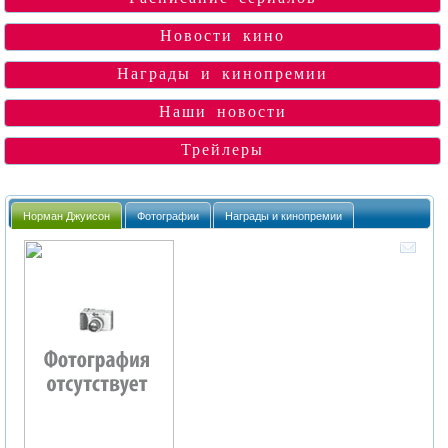
Новости кино
Награды и кинопремии
Наши новости
Трейлеры
Норман Джуисон
Фотографии
Награды и кинопремии