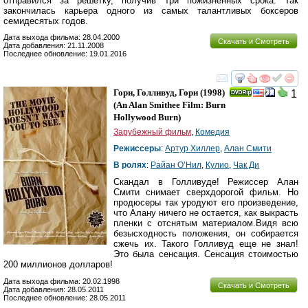
отправился за решетку, получив три пожизненных срока. Так
закончилась карьера одного из самых талантливых боксеров
семидесятых годов.
Дата выхода фильма: 28.04.2000
Скачать и Смотреть
Дата добавления: 21.11.2008
Последнее обновление: 19.01.2016
смотреть
инте
Гори, Голливуд, Гори
(1998)
1
(
An Alan Smithee Film: Burn
Hollywood Burn
)
Зарубежный фильм
,
Комедия
Режиссеры
:
Артур Хиллер
,
Алан Смити
В ролях
:
Райан О’Нил
,
Кулио
,
Чак Ди
Скандал в Голливуде! Режиссер Алан
Смити снимает сверхдорогой фильм. Но
продюсеры так уродуют его произведение,
что Алану ничего не остается, как выкрасть
пленки с отснятым материалом.Видя всю
безысходность положения, он собирается
сжечь их. Такого Голливуд еще не знал!
Это была сенсация. Сенсация стоимостью
200 миллионов долларов!
Дата выхода фильма: 20.02.1998
Скачать и Смотреть
Дата добавления: 28.05.2011
Последнее обновление: 28.05.2011