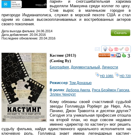
парня» и сногсшибательная харизма
выделяли Маккуина среди коллег по цеху.
Стив вырос в маленьком городке в
пригороде Индианаполиса, служил в морской пехоте США и стал
одним из самых высокооплачиваемых и востребованных актеров
своего поколения.
Дата выхода фильма: 24.06.2014
Скачать
Дата добавления: 20.04.2016
Последнее обновление: 20.04.2016
смотреть
инте
Кастинг
(2013)
3
HD
(
Casting By
)
Биография
,
Документальный
,
Личности
HD 1080
,
HD 720
Режиссер
:
Том Донахью
В ролях
:
Дебора Акила
,
Риса Брэймон Гарсиа
,
Эллен Ченоуэт
Кому обязаны своей счастливой судьбой
звезды Голливуда Рорберт де Ниро, Аль
Пачино, Джон Траволта и десятки других?
Сегодня эта уникальная профессия отошла
на второй план, но еще совсем недавно
именно «директор по кастингу» мог решить
судьбу фильма, найдя единственного идеального исполнителя на
ключевую роль. Голливуд знает имена легендарных кастинг-