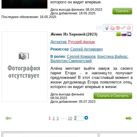
которого он видит впервые.
Дата выхода фильма: 08.04.2023
Скачать
Дата добавления: 18.05.2025
Последнее обновление: 18.05.2025
смотреть
инте
Жених Из Хорошей
(2023)
Детектив
,
Русский фильм
Режиссер
:
Сергей Артимович
В ролях
:
Сергей Комаров
,
Кристина Вайнас
,
Валентин Смирнитский
Алёна мечтает выйти замуж за своего
парня Егора - и наконец-то получает
предложение! В этот счастливый момент в
жизни детдомовца Егора появляется отец,
которого он видит впервые в жизни.
Дата выхода фильма:
Скачать и Смотреть
08.04.2023
Дата добавления: 05.07.2023
1
2
3
· · ·
10