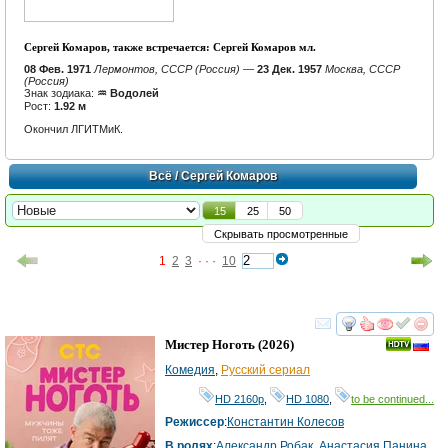
Сергей Комаров, также встречается: Сергей Комаров мл.
08 Фев. 1971
Лермонтов, СССР (Россия)
—
23 Дек. 1957
Москва, СССР
(Россия)
Знак зодиака:
♒ Водолей
Рост:
1.92 м
Окончил ЛГИТМиК.
Всё
/ Сергей Комаров
15
25
50
Скрывать просмотренные
1
2
3
· · ·
10
смотреть
инте
Мистер Ноготь
(2026)
Комедия
,
Русский сериал
HD 2160р
,
HD 1080
,
to be continued...
Режиссер
:
Константин Колесов
В ролях
:
Александр Робак
,
Анастасия Панина
,