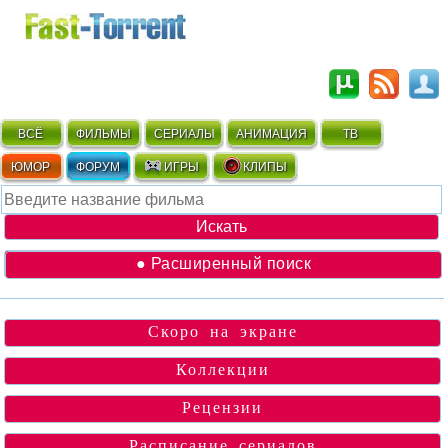
ВСЁ
ФИЛЬМЫ
СЕРИАЛЫ
АНИМАЦИЯ
ТВ
ЮМОР
ФОРУМ
ИГРЫ
КЛИПЫ
● Расширенный поиск
Скоро на экране
Коллекции
Рецензии
Расписание сериалов