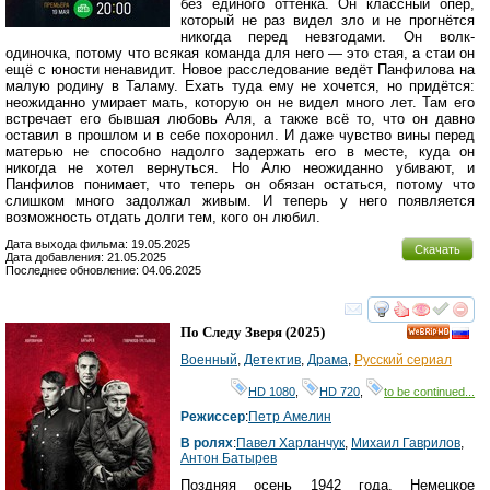
без единого оттенка. Он классный опер,
который не раз видел зло и не прогнётся
никогда перед невзгодами. Он волк-
одиночка, потому что всякая команда для него — это стая, а стаи он
ещё с юности ненавидит. Новое расследование ведёт Панфилова на
малую родину в Таламу. Ехать туда ему не хочется, но придётся:
неожиданно умирает мать, которую он не видел много лет. Там его
встречает его бывшая любовь Аля, а также всё то, что он давно
оставил в прошлом и в себе похоронил. И даже чувство вины перед
матерью не способно надолго задержать его в месте, куда он
никогда не хотел вернуться. Но Алю неожиданно убивают, и
Панфилов понимает, что теперь он обязан остаться, потому что
слишком много задолжал живым. И теперь у него появляется
возможность отдать долги тем, кого он любил.
Дата выхода фильма: 19.05.2025
Скачать
Дата добавления: 21.05.2025
Последнее обновление: 04.06.2025
смотреть
инте
По Следу Зверя
(2025)
HD
Военный
,
Детектив
,
Драма
,
Русский сериал
HD 1080
,
HD 720
,
to be continued...
Режиссер
:
Петр Амелин
В ролях
:
Павел Харланчук
,
Михаил Гаврилов
,
Антон Батырев
Поздняя осень 1942 года. Немецкое