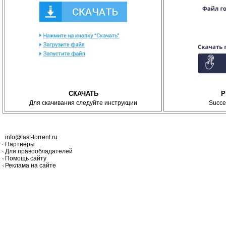
СКАЧАТЬ
P
Для скачивания следуйте инструкции
Succe
info@fast-torrent.ru
Партнёры
Для правообладателей
Помощь сайту
Реклама на сайте