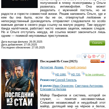
полученной в плену психотравмы у Ольги
развилась интимофобия. Она может
разделить с мужчиной постель, но не
радости и горести совместной жизни. Решив напомнить Ольге, где и
кем бы она была, если бы не он, отвергнутый любовник и
непосредственный руководитель отправляет следователя по особо
важным делам в своего рода ссылку на малую родину. Там орудует
банда налётчиков, работают чисто: никаких зацепок, никаких следов.
Но и Ольге отступать некуда, её ссылка может закончиться лишь
одним — поимкой неуловимых преступников.
Дата выхода фильма: 26.05.2025
Скачать
Дата добавления: 27.05.2025
Последнее обновление: 27.05.2025
смотреть
инте
Последний Из Стаи
(2025)
HD
Детектив
,
Драма
,
Русский сериал
HD 1080
,
HD 720
,
to be continued...
Режиссер
:
Сергей Гиргель
В ролях
:
Иван Оганесян
,
Светлана Антонова
,
Елизавета Нилова
Майор Панфилов и система, которой он
служит, — понятия несовместимые.
Слишком независимый и неудобный этот
майор, делящий мир на чёрное и белое,