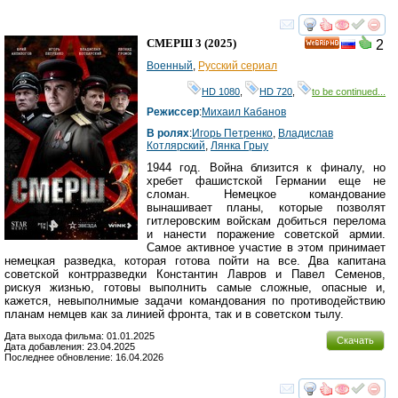
смотреть
инте
СМЕРШ 3
(2025)
2
HD
Военный
,
Русский сериал
HD 1080
,
HD 720
,
to be continued...
Режиссер
:
Михаил Кабанов
В ролях
:
Игорь Петренко
,
Владислав
Котлярский
,
Лянка Грыу
1944 год. Война близится к финалу, но
хребет фашистской Германии еще не
сломан. Немецкое командование
вынашивает планы, которые позволят
гитлеровским войскам добиться перелома
и нанести поражение советской армии.
Самое активное участие в этом принимает
немецкая разведка, которая готова пойти на все. Два капитана
советской контрразведки Константин Лавров и Павел Семенов,
рискуя жизнью, готовы выполнить самые сложные, опасные и,
кажется, невыполнимые задачи командования по противодействию
планам немцев как за линией фронта, так и в советском тылу.
Дата выхода фильма: 01.01.2025
Скачать
Дата добавления: 23.04.2025
Последнее обновление: 16.04.2026