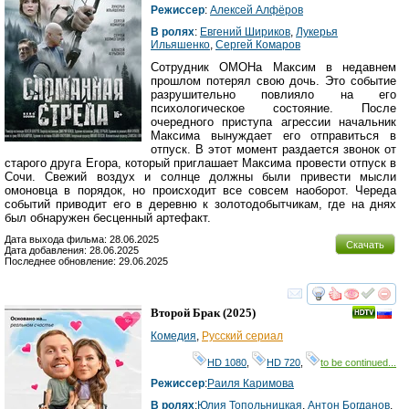
Режиссер
:
Алексей Алфёров
В ролях
:
Евгений Шириков
,
Лукерья
Ильяшенко
,
Сергей Комаров
Сотрудник ОМОНа Максим в недавнем
прошлом потерял свою дочь. Это событие
разрушительно повлияло на его
психологическое состояние. После
очередного приступа агрессии начальник
Максима вынуждает его отправиться в
отпуск. В этот момент раздается звонок от
старого друга Егора, который приглашает Максима провести отпуск в
Сочи. Свежий воздух и солнце должны были привести мысли
омоновца в порядок, но происходит все совсем наоборот. Череда
событий приводит его в деревню к золотодобытчикам, где на днях
был обнаружен бесценный артефакт.
Дата выхода фильма: 28.06.2025
Скачать
Дата добавления: 28.06.2025
Последнее обновление: 29.06.2025
смотреть
инте
Второй Брак
(2025)
Комедия
,
Русский сериал
HD 1080
,
HD 720
,
to be continued...
Режиссер
:
Раиля Каримова
В ролях
:
Юлия Топольницкая
,
Антон Богданов
,