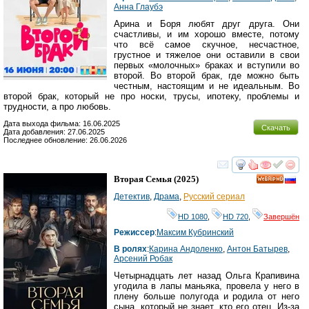
Анна Глаубэ
Арина и Боря любят друг друга. Они
счастливы, и им хорошо вместе, потому
что всё самое скучное, несчастное,
грустное и тяжелое они оставили в свои
первых «молочных» браках и вступили во
второй. Во второй брак, где можно быть
честным, настоящим и не идеальным. Во
второй брак, который не про носки, трусы, ипотеку, проблемы и
трудности, а про любовь.
Дата выхода фильма: 16.06.2025
Скачать
Дата добавления: 27.06.2025
Последнее обновление: 26.06.2026
смотреть
инте
Вторая Семья
(2025)
HD
Детектив
,
Драма
,
Русский сериал
HD 1080
,
HD 720
,
Завершён
Режиссер
:
Максим Кубринский
В ролях
:
Карина Андоленко
,
Антон Батырев
,
Арсений Робак
Четырнадцать лет назад Ольга Крапивина
угодила в лапы маньяка, провела у него в
плену больше полугода и родила от него
сына, который не знает, кто его отец. Из-за