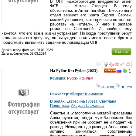
В ОПГ наркоторговцев внедряется агент
ФСБ — Антон Старцев. В силу
обстоятельств Антон погибает. Вместо него
отдел вербует его брата Сергея. Сергей,
мелкий уголовник, категорически не желает
работать на «отдел». У него в разгаре
роман со Светланой. И вообще, ему
кажется, что его всё в жизни устраивает. Но когда преступники берут
в заложники его девушку, он вынужден занять место своего брата и
продолжить выполнять задание по ликвидации ОПГ.
Дата выхода фильма: 28.01.2024
Скачать
Дата добавления: 02.03.2024
смотреть
инте
На Рубле Без Рубля
(2023)
1
HD
Комедия
,
Русский фильм
HD 1080
,
HD 720
Режиссер
:
Айсурат Шаманова
В ролях
:
Екатерина Гусева
,
Светлана
Пермякова
,
Айсурат Шаманова
Счастье и благополучие богатой красавицы
Анны рушатся, когда муж-бизнесмен без
объяснения причин бросает её и подает на
развод. Незадолго до развода Анна начала
активно заниматься собственным
благотворительным проектом. С