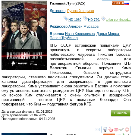
смотреть
инте
Разящий Луч
(2025)
HD
Детектив
,
Русский сериал
HD 1080
,
HD 720
,
to be continued...
Режиссер
:
Алексей Мурадов
В ролях
:
Иван Колесников
,
Дарья Мороз
,
Павел Трубинер
КГБ СССР встревожен попытками ЦРУ
проникнуть в секреты лаборатории
нобелевского лауреата Николая Басова,
разрабатывающей лазеры для
противоракетной обороны. Полковник КГБ
Валентин Симагин вербует Кима
Никанорова, бывшего сотрудника
лаборатории, ставшего валютным спекулянтом. Он должен стать
каналом дезинформации для американцев о деятельности
лаборатории. Кима устраивают снова работать к Басову и помогают
ему установить контакты с резидентом ЦРУ. Все идет по плану КГБ,
но вскоре Ким сталкивается с очень опытной и изощренной
противницей — агентом ЦРУ с позывным Леонардо. Она
подозревает, что Ким — подставная фигура КГБ.
Дата выхода фильма: 01.01.2025
Скачать
Дата добавления: 23.04.2025
Последнее обновление: 04.11.2025
смотреть
инте