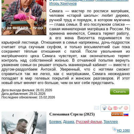
Игорь Хрипунов
Семага — мастер по росписи матрёшек,
человек «старой школы»: любит дерево,
ручной труд и порядок, в котором мужчина
— глава семьи. В его послужном списке —
самая миниатюрная матрёшка в России. Но
времена меняются, Семага теряет работу,
а его жена Виолетта поднимается по
карьерной лестнице. Отношения в семье напряжены, дочь-подросток
считает отца скучным скуфом, и только восьмилетний сын пока
сохраняет тёплые отношения с папой. После увольнения из
матрёшечного цеха Семага чувствует, как окончательно теряет
контроль над собственной жизнью. В отчаянной попытке вернуть
уважение семьи он решает открыть маникюрный кабинет — вместе с
другом-раздолбаем Антохой. Уверенный, что с ногтями сможет
справиться так же легко, как с матрёшками, Семага неожиданно
попадает в мир гелевых покрытий и женских разговоров. И этот
новый опыт меняет его больше, чем он мог себе представить.
Дата выхода фильма: 26.01.2026
Скачать
Дата добавления: 29.01.2026
Последнее обновление: 15.02.2026
смотреть
инте
Сломанная Стрела
(2025)
HD
Боевик
,
Драма
,
Русский фильм
,
Триллер
HD 1080