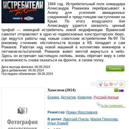
1944 год. Истребительный полк командира
Александра Романова перебрасывают в
Анапу для усиления авиационных
соединений в предстоящем наступлении на
Крым. По итогу воздушного боя
Александру удается захватить ценный
трофей — немецкий истребитель новой модификации. Вражеский
самолет отправляют в одно из подмосковных конструкторских бюро,
где ведутся работы над новым советским истребителем Як-9У. По
роковому стечению обстоятельств вскоре в КБ попадает и сам
Романов. Работая над новой машиной в коллективе инженеров и
летчиков-испытателей, Романов живет мечтой вернуться в небо.
Здесь он встречает настоящую любовь, вновь обретает веру в себя
и возможность снова оказаться на фронте, в своем полку.
Дата выхода фильма: 06.05.2024
Скачать
Дата добавления: 06.05.2024
Последнее обновление: 09.05.2024
смотреть
инте
Хамелеон
(2024)
Боевик
,
Детектив
,
Комедия
,
Русский фильм
to be continued...
Режиссер
:
Роман Ярославцев
В ролях
:
Дмитрий Пчела
,
Мария Пирогова
,
Илья Ловкий