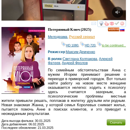
смотреть
инте
Потерянный Ключ
(2025)
HD
Мелодрама
,
Русский сериал
HD 1080
,
HD 720
,
to be continued...
Режиссер
:
Максим Демченко
В ролях
:
Светлана Колпакова
,
Алексей
Фатеев
,
Андрей Фролов
По семейным обстоятельствам Анна с
мужем Игорем принимают решение о
переезде в приморский городок. Вот только
найти работу на новом месте женщине
оказывается нелегко: ходить к психологу
здесь считается зазорным, а
психологические проблемы местные
жители привыкли решать, поплакав в жилетку друзьям или родным.
Новая знакомая Жанна, у которой семья Королевых снимает жилье,
пытается помочь Анне в поисках клиентов, и это приводит к
неожиданным результатам.
Дата выхода фильма: 30.01.2025
Скачать
Дата добавления: 06.02.2025
Последнее обновление: 21.03.2025