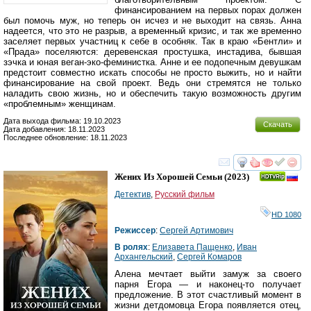
финансированием на первых порах должен
был помочь муж, но теперь он исчез и не выходит на связь. Анна
надеется, что это не разрыв, а временный кризис, и так же временно
заселяет первых участниц к себе в особняк. Так в краю «Бентли» и
«Прада» поселяются: деревенская простушка, инстадива, бывшая
зэчка и юная веган-эко-феминистка. Анне и ее подопечным девушкам
предстоит совместно искать способы не просто выжить, но и найти
финансирование на свой проект. Ведь они стремятся не только
наладить свою жизнь, но и обеспечить такую возможность другим
«проблемным» женщинам.
Дата выхода фильма: 19.10.2023
Скачать
Дата добавления: 18.11.2023
Последнее обновление: 18.11.2023
смотреть
инте
Жених Из Хорошей Семьи
(2023)
Детектив
,
Русский фильм
HD 1080
Режиссер
:
Сергей Артимович
В ролях
:
Елизавета Пащенко
,
Иван
Архангельский
,
Сергей Комаров
Алена мечтает выйти замуж за своего
парня Егора — и наконец-то получает
предложение. В этот счастливый момент в
жизни детдомовца Егора появляется отец,