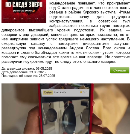
командование понимает, что проигрывает
под Сталинградом, и отчаянно хочет взять
реванш в районе Курского выступа. Чтобы
подготовить почву для грядущего
контрнаступления, в советский тыл
забрасывается несколько групп немецких
диверсантов высочайшего уровня подготовки. Их задача —
совершить ряд диверсий, конечная цель которых неизвестна, но от
нее напрямую зависит успех грядущего немецкого наступления. В
смертельную схватку с немецкими диверсантами вступает
разведгруппа под командованием Андрея Лосева. Враг силен и
коварен и словно бы обладает каким-то мистическим чутьем, которое
помогает ему оказываться все время на шаг впереди. Но советские
разведчики неукротимо идут по следу этого опасного «зверя».
Дата выхода фильма: 08.05.2025
Скачать
Дата добавления: 23.06.2025
Последнее обновление: 26.07.2025