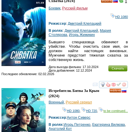
Схватка
(2024)
1
HD
Боевик
,
Русский фильм
HD 1080
Режиссер
:
Дмитрий Клепацкий
В ролях
:
Дмитрий Клепацкий
,
Мария
Столярова
,
Игорь Жижикин
Бывшего спецназовца обвиняют в
убийстве. Чтобы очистить свое имя, он
должен найти настоящих виновных.
Мужчине предстоит тяжелая схватка за
собственную жизнь.
Дата выхода фильма: 17.10.2024
Скачать
Дата добавления: 12.12.2024
Последнее обновление: 02.02.2026
смотреть
инте
Истребители. Битва За Крым
HD
(2024)
Военный
,
Русский сериал
HD 1080
,
HD 720
,
to be continued...
Режиссер
:
Антон Сиверс
В ролях
:
Игорь Петренко
,
Екатерина Вилкова
,
Анатолий Кот