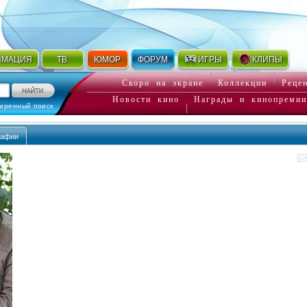
ИМАЦИЯ
ТВ
ЮМОР
ФОРУМ
ИГРЫ
КЛИПЫ
Скоро на экране
Коллекции
Реце
Новости кино
Награды и кинопремии
иренный поиск
рафии