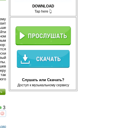
DOWNLOAD
Tap here 👆
нему
изит
ьше
йти
вном
сным
вор:
ится
ски
вый
пы.
шев
еру
 так
ого
Слушать или Скачать?
Доступ к музыкальному сервису
ть
3
реть
интересует
1080