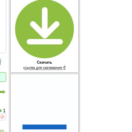
,
Скачать
с̲с̲ы̲л̲к̲а̲ ̲д̲л̲я̲ ̲с̲к̲а̲ч̲и̲в̲а̲н̲и̲я̲ ☝
1
реть
интересует
ed...