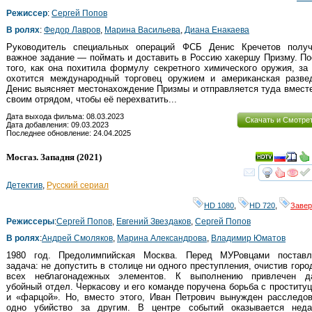
Режиссер
:
Сергей Попов
В ролях
:
Федор Лавров
,
Марина Васильева
,
Диана Енакаева
Руководитель специальных операций ФСБ Денис Кречетов получ
важное задание — поймать и доставить в Россию хакершу Призму. П
того, как она похитила формулу секретного химического оружия, за
охотится международный торговец оружием и американская развед
Денис выясняет местонахождение Призмы и отправляется туда вмест
своим отрядом, чтобы её перехватить...
Дата выхода фильма: 08.03.2023
Скачать и Смотре
Дата добавления: 09.03.2023
Последнее обновление: 24.04.2025
Мосгаз. Западня
(2021)
смот
Детектив
,
Русский сериал
HD 1080
,
HD 720
,
Заве
Режиссеры
:
Сергей Попов
,
Евгений Звездаков
,
Сергей Попов
В ролях
:
Андрей Смоляков
,
Марина Александрова
,
Владимир Юматов
1980 год. Предолимпийская Москва. Перед МУРовцами поставл
задача: не допустить в столице ни одного преступления, очистив горо
всех неблагонадежных элементов. К выполнению привлечен д
убойный отдел. Черкасову и его команде поручена борьба с проститу
и «фарцой». Но, вместо этого, Иван Петрович вынужден расследов
одно убийство за другим. В центре событий оказывается неда