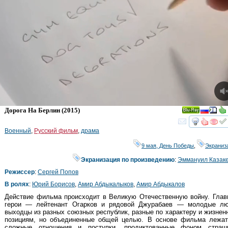
Дорога На Берлин
(2015)
Ray
смот
Военный
,
Русский фильм
,
драма
9 мая, День Победы
,
Экраниз
Экранизация по произведению
:
Эммануил Казак
Режиссер
:
Сергей Попов
В ролях
:
Юрий Борисов
,
Амир Абдыкалыков
,
Амир Абдыкалов
Действие фильма происходит в Великую Отечественную войну. Глав
герои — лейтенант Огарков и рядовой Джурабаев — молодые лю
выходцы из разных союзных республик, разные по характеру и жизне
позициям, но объединенные общей целью. В основе фильма лежат
сложные отношения и поступки, продиктованные фоном страш