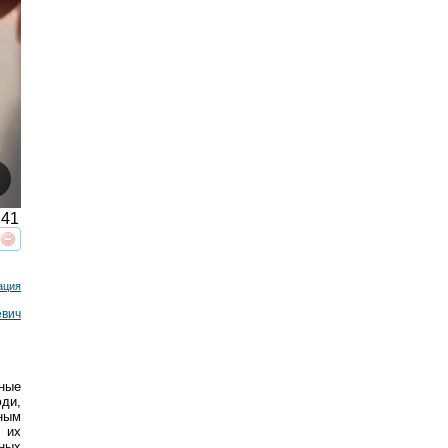
41
реть
интересует
ация
евич
ные
ди,
нным
 их
ных