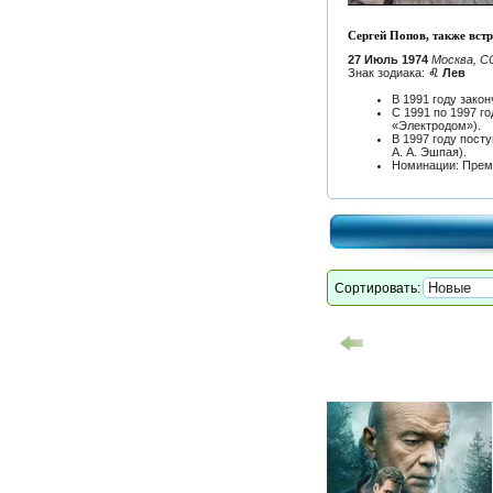
Сергей Попов, также встр
27 Июль 1974
Москва, С
Знак зодиака:
♌ Лев
В 1991 году зако
С 1991 по 1997 г
«Электродом»).
В 1997 году пост
А. А. Эшпая).
Номинации: Прем
Сортировать: