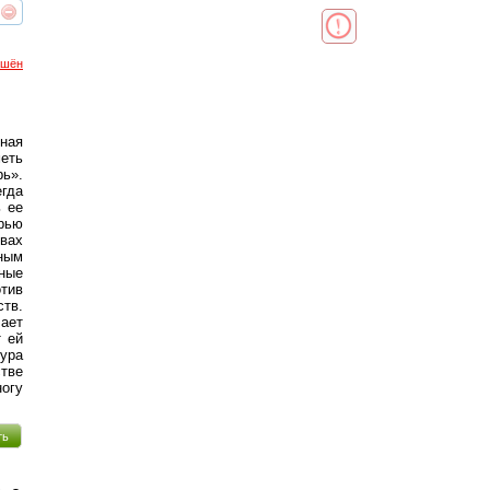
реть
интересует
ршён
ная
еть
ь».
гда
ь ее
ерью
вах
жным
ные
отив
тв.
чает
 ей
тура
стве
огу
ть