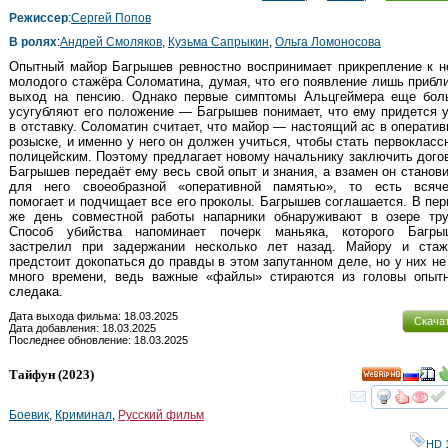
Режиссер
:
Сергей Попов
В ролях
:
Андрей Смоляков
,
Кузьма Сапрыкин
,
Ольга Ломоносова
Опытный майор Багрышев ревностно воспринимает прикрепление к 
молодого стажёра Соломатина, думая, что его появление лишь прибл
выход на пенсию. Однако первые симптомы Альцгеймера еще бол
усугубляют его положение — Багрышев понимает, что ему придется у
в отставку. Соломатин считает, что майор — настоящий ас в операти
розыске, и именно у него он должен учиться, чтобы стать первоклас
полицейским. Поэтому предлагает новому начальнику заключить дого
Багрышев передаёт ему весь свой опыт и знания, а взамен он станов
для него своеобразной «оперативной памятью», то есть всяче
помогает и подчищает все его проколы. Багрышев соглашается. В пер
же день совместной работы напарники обнаруживают в озере тру
Способ убийства напоминает почерк маньяка, которого Багры
застрелил при задержании несколько лет назад. Майору и стаж
предстоит докопаться до правды в этом запутанном деле, но у них не
много времени, ведь важные «файлы» стираются из головы опытн
следака.
Дата выхода фильма: 18.03.2025
Скача
Дата добавления: 18.03.2025
Последнее обновление: 18.03.2025
Тайфун
(2023)
HD
смот
Боевик
,
Криминал
,
Русский фильм
HD 