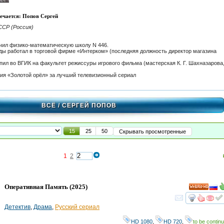
ечается: Попов Сергей
ССР (Россия)
нчил физико-математическую школу N 446.
оды работал в торговой фирме «Интерком» (последняя должность директор магазина
упил во ВГИК на факультет режиссуры игрового фильма (мастерская К. Г. Шахназарова
ия «Золотой орёл» за лучший телевизионный сериал
ВСЁ
/ СЕРГЕЙ ПОПОВ
15
25
50
Скрывать просмотренные
1
2
Оперативная Память
(2025)
HD
смот
Детектив
,
Драма
,
Русский сериал
HD 1080
,
HD 720
,
to be continu