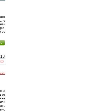
ает
осле
 ней
ка.
е со
ть
13
реть
интересует
ршён
ена
д от
аже
цией
ать
вно