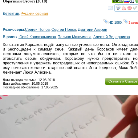
Обратный Отсчёт
(2018)
смот
Детектив
,
Русский сериал
HD 1080
,
Заве
Режиссеры
:
Сергей Попов
,
Сергей Попов
,
Дмитрий Аверин
В ролях
:
Юрий Колокольников
,
Полина Максимова
,
Алексей Ведерников
Константин Корсаков ведёт запутанные уголовные дела. Он хладнокр
и беспощаден к самому себе. Каждый день Корсаков имеет дел
жертвами злоумышленников, которые во что бы то ни стало хо
отомстить своим обидчикам. Корсакову нужно предотвратить но
преступления и удержать пострадавших от непоправимых ошибок. В 
ему помогают коллеги: старшие лейтенанты Инга Гордеева, Макс Лоб
лейтенант Люся Алёхина.
Дата выхода фильма: 12.03.2018
Скачать и Смотре
Дата добавления: 10.05.2018
Последнее обновление: 17.05.2025