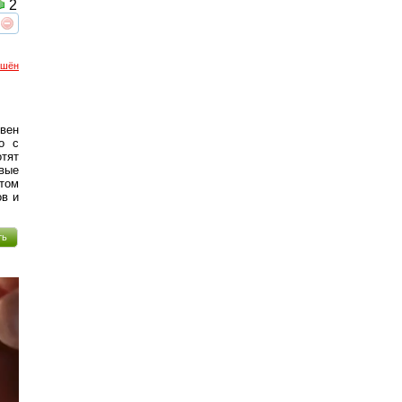
2
реть
интересует
ршён
овен
о с
тят
вые
этом
ов и
ть