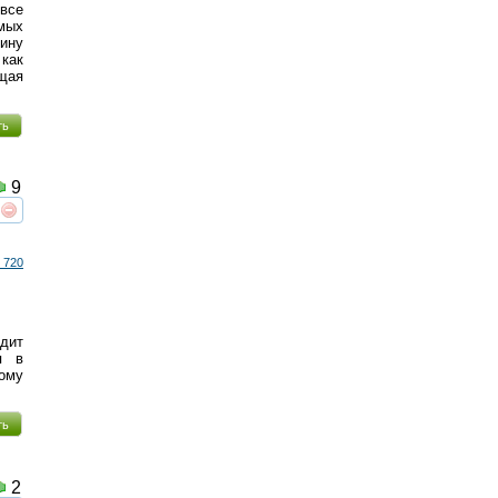
все
мых
вину
 как
ищая
ть
9
реть
интересует
 720
дит
я в
тому
ть
2