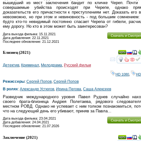
вышедший из мест заключения бандит по кличке Череп. Почти 
совершаемые убийства происходят при Черепе, однако пря
доказательств его причастности к преступлениям нет. Доказать его 
невозможно, но при этом и невиновность - под большим сомнением:
будто кто-то невидимый постоянно спасает Черепа от гибели, расч
ему дорогу. Но кто в этом может быть заинтересован?
Дата выхода фильма: 15.11.2021
Скачать и Смотре
Дата добавления: 22.11.2021
Последнее обновление: 21.12.2021
Близнец
(2021)
смот
Детектив
,
Криминал
,
Мелодрама
,
Русский фильм
HD 1080
,
HD
Режиссеры
:
Сергей Попов
,
Сергей Попов
В ролях
:
Александр Устюгов
,
Ирина Пегова
,
Саша Алексеев
Разведчик международного уровня Павел Руднев случайно нахо
своего брата-близнеца Андрея Полетаева, рядового следовател
местном РОВД. Однако не успевает с ним толком познакомиться, по
что на следующий день его убивают, приняв за Павла...
Дата выхода фильма: 23.04.2021
Скачать и Смотре
Дата добавления: 24.04.2021
Последнее обновление: 21.07.2026
Заключение
(2021)