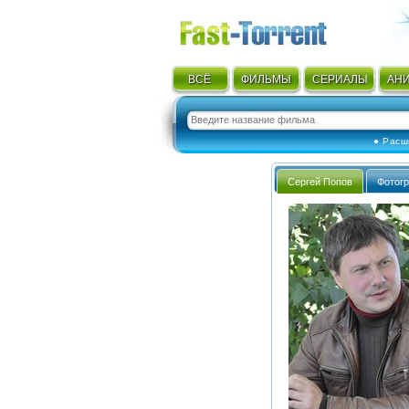
ВСЁ
ФИЛЬМЫ
СЕРИАЛЫ
АН
● Расш
Сергей Попов
Фотог