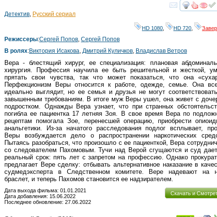
смот
Детектив
,
Русский сериал
HD 1080
,
HD 720
,
Заве
Режиссеры
:
Сергей Попов
,
Сергей Попов
В ролях
:
Виктория Исакова
,
Дмитрий Куличков
,
Владислав Ветров
Вера - блестящий хирург, ее специализация: плановая абдоминаль
хирургия. Профессия научила ее быть решительной и жесткой, ум
прятать свои чувства, так что может показаться, что она «сухар
Перфекционизм Веры относится к работе, одежде, семье. Она все
идеально выглядит, но ее семья и друзья не могут соответствоват
завышенным требованиям. В итоге муж Веры ушел, она живет с доч
подростком. Однажды Вера узнает, что при странных обстоятельст
погибла ее пациентка 17 летняя Зоя. В свое время Вера по подло
рецептам помогала Зое, перенесшей операцию, приобрести опиоид
анальгетики. Из-за начатого расследования подлог всплывает, пр
Веры возбуждается дело о распространении наркотических средс
Пытаясь разобраться, что произошло с ее пациенткой, Вера сотрудни
со следователем Пахомовым. Тучи над Верой сгущаются и суд дает
реальный срок: пять лет с запретом на профессию. Однако прокура
предлагает Вере сделку: отбывать альтернативное наказание в каче
судмедэксперта в Следственном комитете. Вере надевают на н
браслет, и теперь Пахомов становится ее надзирателем.
Дата выхода фильма: 01.01.2021
Скачать и Смотре
Дата добавления: 15.06.2022
Последнее обновление: 27.06.2022