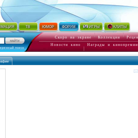
ИМАЦИЯ
ТВ
ЮМОР
ФОРУМ
ИГРЫ
КЛИПЫ
Скоро на экране
Коллекции
Реце
Новости кино
Награды и кинопремии
иренный поиск
рафии