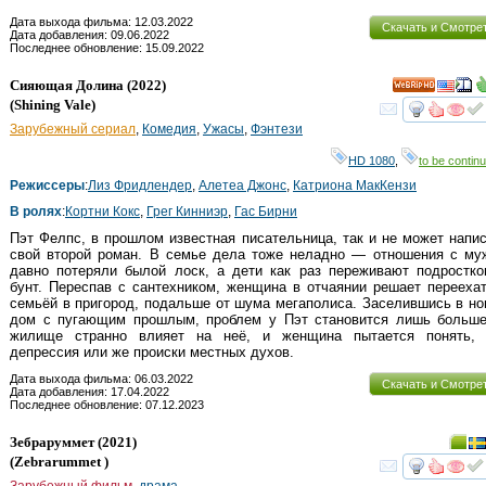
Дата выхода фильма: 12.03.2022
Скачать и Смотре
Дата добавления: 09.06.2022
Последнее обновление: 15.09.2022
Сияющая Долина
(2022)
HD
(
Shining Vale
)
смот
Зарубежный сериал
,
Комедия
,
Ужасы
,
Фэнтези
HD 1080
,
to be continu
Режиссеры
:
Лиз Фридлендер
,
Алетеа Джонс
,
Катриона МакКензи
В ролях
:
Кортни Кокс
,
Грег Кинниэр
,
Гас Бирни
Пэт Фелпс, в прошлом известная писательница, так и не может напи
свой второй роман. В семье дела тоже неладно — отношения с му
давно потеряли былой лоск, а дети как раз переживают подростко
бунт. Переспав с сантехником, женщина в отчаянии решает перееха
семьёй в пригород, подальше от шума мегаполиса. Заселившись в н
дом с пугающим прошлым, проблем у Пэт становится лишь больш
жилище странно влияет на неё, и женщина пытается понять, 
депрессия или же происки местных духов.
Дата выхода фильма: 06.03.2022
Скачать и Смотре
Дата добавления: 17.04.2022
Последнее обновление: 07.12.2023
Зебраруммет
(2021)
(
Zebrarummet
)
смот
Зарубежный фильм
,
драма