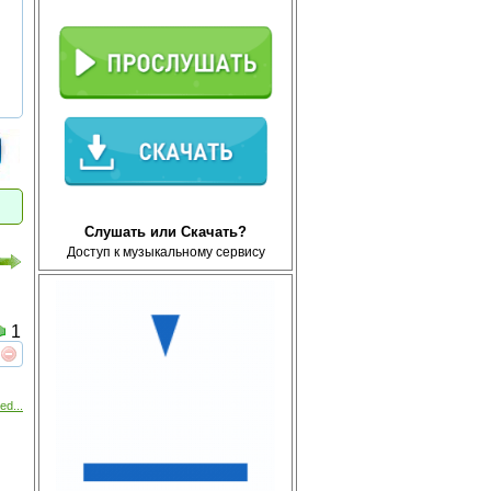
Слушать или Скачать?
Доступ к музыкальному сервису
1
реть
интересует
ed...