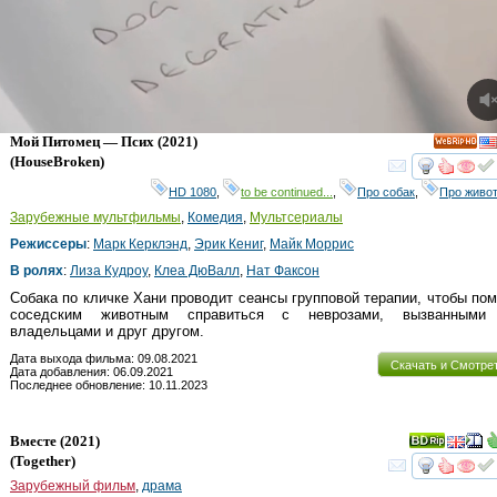
Мой Питомец — Псих
(2021)
HD
(
HouseBroken
)
смот
HD 1080
,
to be continued...
,
Про собак
,
Про живо
Зарубежные мультфильмы
,
Комедия
,
Мультсериалы
Режиссеры
:
Марк Керклэнд
,
Эрик Кениг
,
Майк Моррис
В ролях
:
Лиза Кудроу
,
Клеа ДюВалл
,
Нат Факсон
Собака по кличке Хани проводит сеансы групповой терапии, чтобы по
соседским животным справиться с неврозами, вызванными
владельцами и друг другом.
Дата выхода фильма: 09.08.2021
Скачать и Смотре
Дата добавления: 06.09.2021
Последнее обновление: 10.11.2023
Вместе
(2021)
(
Together
)
смот
Зарубежный фильм
,
драма