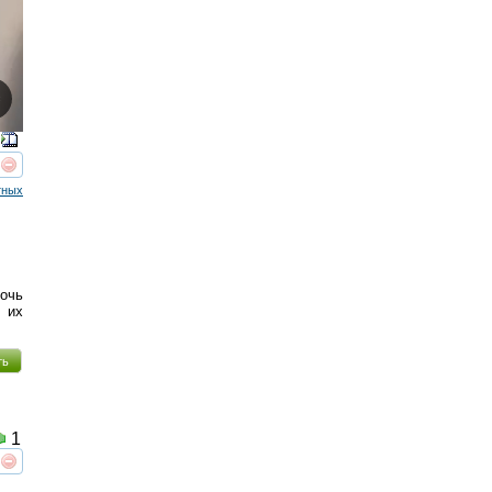
реть
интересует
тных
мочь
 их
ть
1
реть
интересует