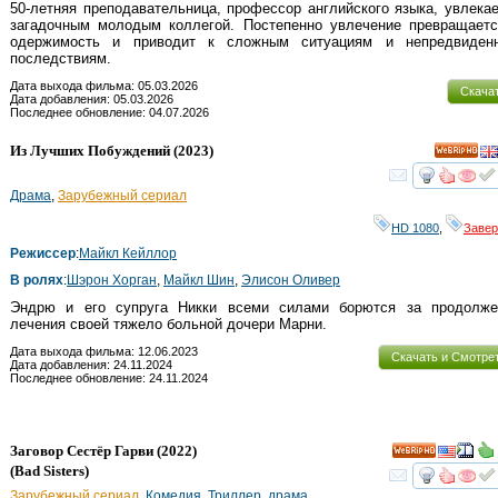
50-летняя преподавательница, профессор английского языка, увлека
загадочным молодым коллегой. Постепенно увлечение превращаетс
одержимость и приводит к сложным ситуациям и непредвиден
последствиям.
Дата выхода фильма: 05.03.2026
Скача
Дата добавления: 05.03.2026
Последнее обновление: 04.07.2026
Из Лучших Побуждений
(2023)
HD
смот
Драма
,
Зарубежный сериал
HD 1080
,
Заве
Режиссер
:
Майкл Кейллор
В ролях
:
Шэрон Хорган
,
Майкл Шин
,
Элисон Оливер
Эндрю и его супруга Никки всеми силами борются за продолже
лечения своей тяжело больной дочери Марни.
Дата выхода фильма: 12.06.2023
Скачать и Смотре
Дата добавления: 24.11.2024
Последнее обновление: 24.11.2024
Заговор Сестёр Гарви
(2022)
HD
(
Bad Sisters
)
смот
Зарубежный сериал
,
Комедия
,
Триллер
,
драма