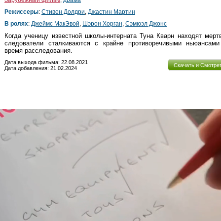
Режиссеры
:
Стивен Долдри
,
Джастин Мартин
В ролях
:
Джеймс МакЭвой
,
Шэрон Хорган
,
Сэмюэл Джонс
Когда ученицу известной школы-интерната Туна Кварн находят мерт
следователи сталкиваются с крайне противоречивыми ньюансами
время расследования.
Дата выхода фильма: 22.08.2021
Скачать и Смотре
Дата добавления: 21.02.2024