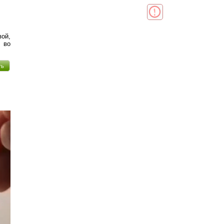
вой,
 во
ть