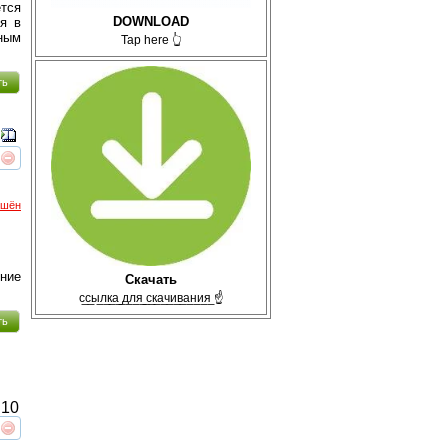
ется
DOWNLOAD
я в
ным
Tap here 👆
ть
реть
интересует
ршён
ние
Скачать
с̲с̲ы̲л̲к̲а̲ ̲д̲л̲я̲ ̲с̲к̲а̲ч̲и̲в̲а̲н̲и̲я̲ ☝
ть
10
реть
интересует