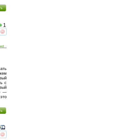
ть
1
реть
интересует
ed...
сать
жем
вый
ть с
овый
е —
это
ть
реть
интересует