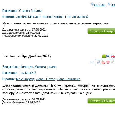
HD 1080
,
HD
Режиссер
:
Стивен Долдри
В ролях
:
Джеймс МакЭвой
,
Шэрон Хорган
,
Пол Инглишбай
Муж и жена переосмысливают свои отношения во время карантина.
Дата выхода фильма: 17.06.2021
Скачать и Смотре
Дата добавления: 23.09.2021
Последнее обновление: 22.09.2022
Все Говорят Про Джейми
(2021)
смот
Биография
,
Комедия
,
Мюзикл
,
драма
Режиссер
:
Том МакРэй
В ролях
:
Макс Харвуд
,
Лорен Пател
,
Сара Ланкашир
Шестнадцатилетний Джейми Нью — паренёк, который не вписывает
строгие рамки своего окружения. Он не хочет искать себе правил
карьеру, а мечтает стать дрэг-квин и выступать на сцене.
Дата выхода фильма: 28.05.2021
Скачать и Смотре
Дата добавления: 22.02.2024