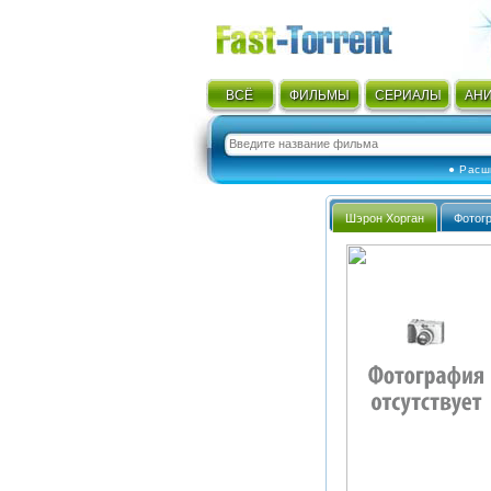
ВСЁ
ФИЛЬМЫ
СЕРИАЛЫ
АН
● Расш
Шэрон Хорган
Фотог