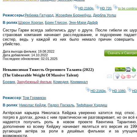
HD 2160р
,
HD 720
,
to be continu
Режиссеры
:
Ребекка Гатуард
,
Жозефин Борнебуш
,
Дирбла Уолш
В ролях
:
Шэрон Хорган
,
Брин Глисон
,
Энн-Мэри Дафф
Cестры Гарви всегда заботились друг о друге. После гибели их шу
страховая компания начинает расследование, и подозрение падает
сестер, ведь у каждой из них было немало причин совершить 
убийство.
Дата выхода фильма: 19.08.2022
Скачать и Смотре
Дата добавления: 14.10.2022
Последнее обновление: 02.01.2025
Невыносимая Тяжесть Огромного Таланта
(2022)
Ray
(
The Unbearable Weight Of Massive Talent
)
смот
Боевик
,
Зарубежный фильм
,
Комедия
,
Криминал
HD 2160р
,
HD 1080
,
HD
Режиссер
:
Том Гормикэн
В ролях
:
Николас Кейдж
,
Педро Паскаль
,
Тиффани Хэддиш
Актёрская карьера Николаса Кейджа уверенно катится под откос.
погряз в долгах, дочка с ним практически не разговаривает, но он всё
надеется получить роль в новом проекте Квентина Тарантино
дополнение ко всему Кейджу начинает являться его версия из 199
ругающая актёра за роли в дешёвых фильмах и за упущен
возможности.