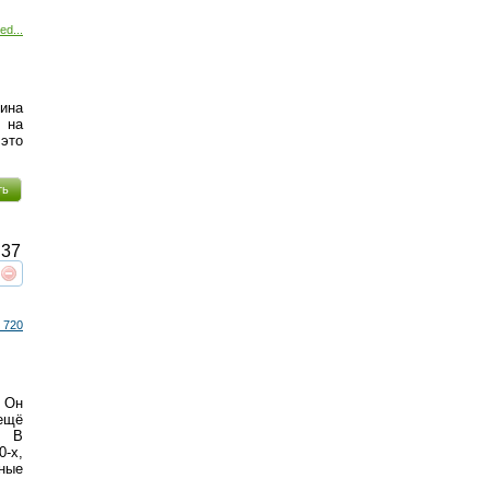
ed...
рина
 на
это
ть
37
реть
интересует
 720
 Он
 ещё
. В
0-х,
ные