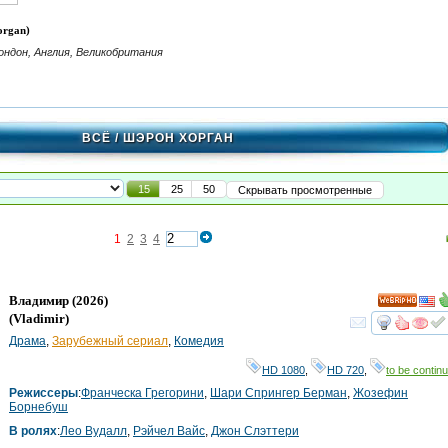
organ)
ондон, Англия, Великобритания
ВСЁ
/ ШЭРОН ХОРГАН
15
25
50
Скрывать просмотренные
1
2
3
4
Владимир
(2026)
HD
(
Vladimir
)
смот
Драма
,
Зарубежный сериал
,
Комедия
HD 1080
,
HD 720
,
to be continu
Режиссеры
:
Франческа Грегорини
,
Шари Спрингер Берман
,
Жозефин
Борнебуш
В ролях
:
Лео Вудалл
,
Рэйчел Вайс
,
Джон Слэттери