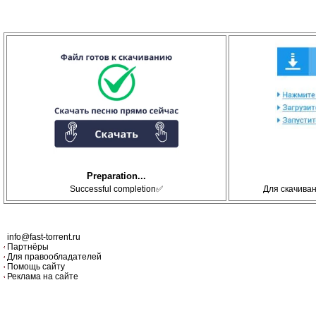
Preparation...
Successful completion✅
Для скачива
info@fast-torrent.ru
Партнёры
Для правообладателей
Помощь сайту
Реклама на сайте