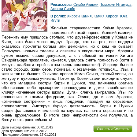
Режиссеры
:
Симбо Акиюки
,
Томоюки Итамура
,
Акиюки Синбо
В ролях
:
Хироси Камия
,
Камия Хироси
,
Юка
Игути
Жил-был старшеклассник Коёми Арараги,
нормальный такой парень, бывший вампир.
Пережить ему пришлось столько, что друзей-ровесников у Коёми не
было, зато было много подруг. Правда, как на грех, все подруги
оказалось прокляты богами или демонами, но с кем не бывает!
Пользуясь новыми силами и связями в оккультном мире, Арараги
сумел помочь своим девушкам, а с любимой по имени Хитаги
Сэндзёгахара проклятие, кажется, удалось снять полностью (хотя в
минуты слабости герой в этом очень сомневается!). И вроде бы все
стало хорошо, живи себе, поживай, к экзаменам готовься... Увы, в
жизни так не бывает. Сначала пропал Мэмэ Осино, старый хиппи, он
же гуру и духовный учитель. Потом до Коёми стали доходить слухи,
что его младшие сестры Карэн и Цукихи, под влиянием братика
объявившие себя «рыцарями правосудия» и даже заработавшие
кличку «огненные сестры школы Цуга», слегка заигрались. Увы, по
сравнению с такими фигурами, как Осино, да и сам Арараги,
«огненные сестренки» – лишь подделки, пародия на серьезных
специалистов. Имитируя бурную деятельность, Карэн и Цукихи
среди фальшивок и иллюзий наткнулись на нечто серьезное и не
очень дружелюбное. В итоге свои неприятности они получили, а
брату опять расхлебывать!
Дата выхода фильма: 08.01.2012
Скачать и Смотреть
Дата добавления: 29.03.2012
Последнее обновление: 17.01.2021