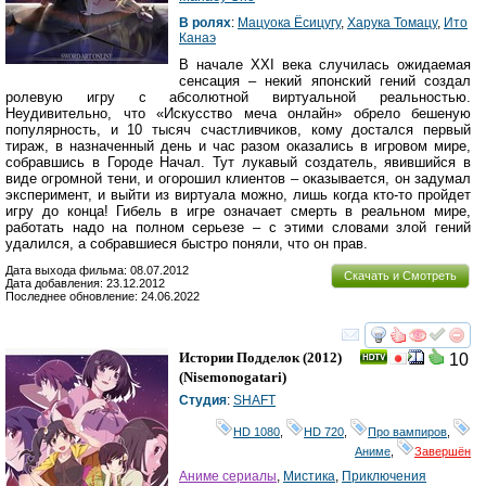
В ролях
:
Мацуока Ёсицугу
,
Харука Томацу
,
Ито
Канаэ
В начале XXI века случилась ожидаемая
сенсация – некий японский гений создал
ролевую игру с абсолютной виртуальной реальностью.
Неудивительно, что «Искусство меча онлайн» обрело бешеную
популярность, и 10 тысяч счастливчиков, кому достался первый
тираж, в назначенный день и час разом оказались в игровом мире,
собравшись в Городе Начал. Тут лукавый создатель, явившийся в
виде огромной тени, и огорошил клиентов – оказывается, он задумал
эксперимент, и выйти из виртуала можно, лишь когда кто-то пройдет
игру до конца! Гибель в игре означает смерть в реальном мире,
работать надо на полном серьезе – с этими словами злой гений
удалился, а собравшиеся быстро поняли, что он прав.
Дата выхода фильма: 08.07.2012
Скачать и Смотреть
Дата добавления: 23.12.2012
Последнее обновление: 24.06.2022
смотреть
инте
Истории Подделок
(2012)
10
(
Nisemonogatari
)
Студия
:
SHAFT
HD 1080
,
HD 720
,
Про вампиров
,
Аниме
,
Завершён
Аниме сериалы
,
Мистика
,
Приключения