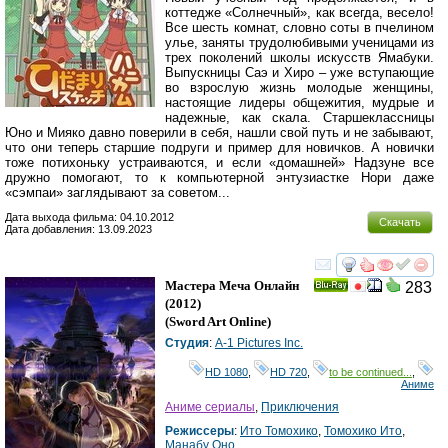
коттедже «Солнечный», как всегда, весело!
Все шесть комнат, словно соты в пчелином
улье, заняты трудолюбивыми ученицами из
трех поколений школы искусств Ямабуки.
Выпускницы Саэ и Хиро – уже вступающие
во взрослую жизнь молодые женщины,
настоящие лидеры общежития, мудрые и
надежные, как скала. Старшеклассницы
Юно и Мияко давно поверили в себя, нашли свой путь и не забывают,
что они теперь старшие подруги и пример для новичков. А новички
тоже потихоньку устраиваются, и если «домашней» Надзуне все
дружно помогают, то к компьютерной энтузиастке Нори даже
«сэмпаи» заглядывают за советом...
Дата выхода фильма: 04.10.2012
Скачать
Дата добавления: 13.09.2023
смотреть
инте
Мастера Меча Онлайн
283
Ray
(2012)
(
Sword Art Online
)
Студия
:
A-1 Pictures Inc.
HD 1080
,
HD 720
,
to be continued...
,
Аниме
Аниме сериалы
,
Приключения
Режиссеры
:
Ито Томохико
,
Томохико Ито
,
Манабу Оно