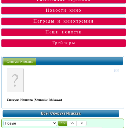
Новости кино
Награды и кинопремии
Наши новости
Трейлеры
Сюнсукэ Исикава
Сюнсукэ Исикава (Shunsuke Ishikawa)
Всё
/ Сюнсукэ Исикава
15
25
50