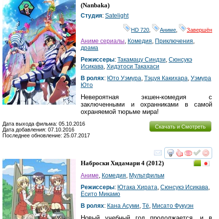
(
Nanbaka
)
Студия
:
Satelight
HD 720
,
Аниме
,
Завершён
Аниме сериалы
,
Комедия
,
Приключения
,
драма
Режиссеры
:
Такамацу Синдзи
,
Сюнсукэ
Исикава
,
Хидэтоси Такахаси
В ролях
:
Юто Уэмура
,
Тэцуя Какихара
,
Уэмура
Юто
Невероятная экшен-комедия с
заключенными и охранниками в самой
охраняемой тюрьме мира!
Дата выхода фильма: 05.10.2016
Скачать и Смотреть
Дата добавления: 07.10.2016
Последнее обновление: 25.07.2017
смотреть
инте
Наброски Хидамари 4
(2012)
Аниме
,
Комедия
,
Мультфильм
Режиссеры
:
Ютака Хирата
,
Сюнсукэ Исикава
,
Ёсито Микамо
В ролях
:
Кана Асуми
,
Тё
,
Мисато Фукуэн
Новый учебный год продолжается, и в