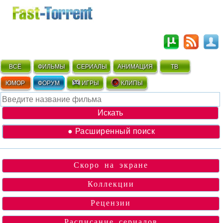
ВСЁ
ФИЛЬМЫ
СЕРИАЛЫ
АНИМАЦИЯ
ТВ
ЮМОР
ФОРУМ
ИГРЫ
КЛИПЫ
● Расширенный поиск
Скоро на экране
Коллекции
Рецензии
Расписание сериалов