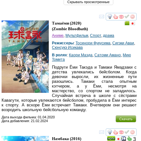
Скрывать просмотренные
смотреть
инте
Тамаёми
(2020)
(
Zombie Bloodbath
)
Аниме
,
Мультфильм
,
Спорт
,
драма
Режиссеры
:
Тосинори Фукусима
,
Сигэки Аваи
,
Сюнсукэ Исикава
В ролях
:
Каори Маэда
,
Сатоми Амано
,
Мию
Томита
Подруги Ёми Такэда и Тамаки Ямадзаки с
детства увлекались бейсболом. Когда
девочки выросли, их жизненные пути
разошлись. Тамаки стала опытным
кэтчером, а у Ёми, несмотря на
мастерство, со спортом не заладилось.
Случайная встреча в школе с сёстрами
Кавагути, которые увлекаются бейсболом, пробудила в Ёми интерес
к спорту. А вскоре Ёми встречает Тамаки. Вчетвером они решают
возродить школьную бейсбольную команду.
Дата выхода фильма: 01.04.2020
Скачать
Дата добавления: 21.02.2024
смотреть
инте
Намбака
(2016)
3