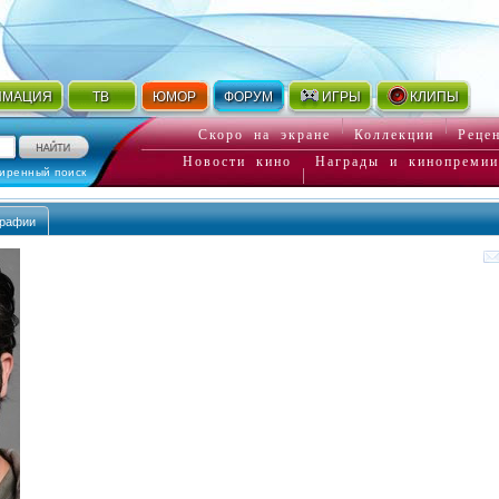
ИМАЦИЯ
ТВ
ЮМОР
ФОРУМ
ИГРЫ
КЛИПЫ
Скоро на экране
Коллекции
Реце
Новости кино
Награды и кинопремии
иренный поиск
графии