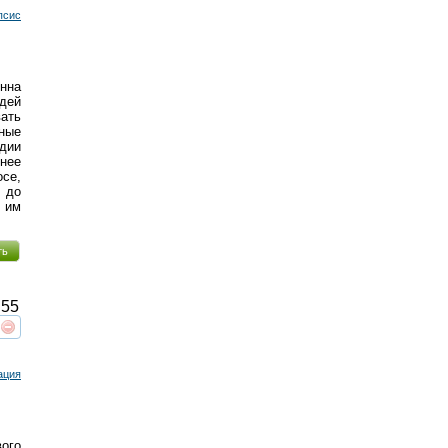
псис
нна
дей
вать
вные
дии
нее
се,
 до
 им
ть
55
реть
интересует
ация
ого