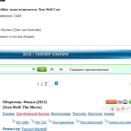
hlin), также встречается: Teen Wolf Cast
лифорния, США
ёхлин (Tyler Lee Hoechlin).
евис) и сестра (Кэрри).
ВСЁ
/ ТАЙЛЕР ХЭКЛИН
15
25
50
Скрывать просмотренные
1
2
Оборотень: Фильм
(2023)
HD
(
Teen Wolf: The Movie
)
смот
Боевик
,
Зарубежный фильм
,
Мелодрама
,
Триллер
,
Фэнтези
,
драма
HD 1080
,
HD 720
,
Про вампиров
,
Про оборотней
,
Сверхспособн
Режиссер
:
Рассел Малкэй