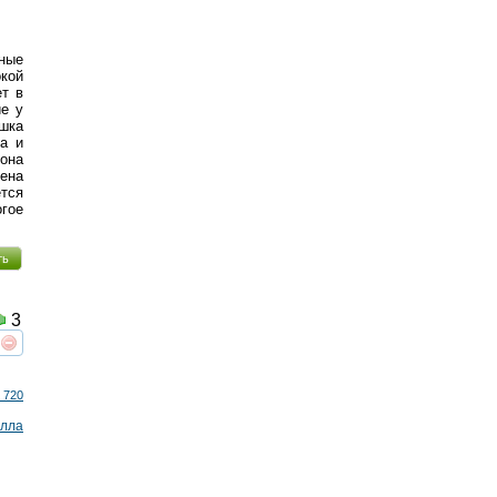
ные
кой
ет в
ие у
ушка
а и
 она
ена
тся
гое
ть
3
реть
интересует
 720
лла