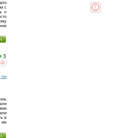
мало
ом с
ь о
осто
ому
ное
ть
3
реть
интересует
 720
знь
вали
вии
или
ть в
м им
ть