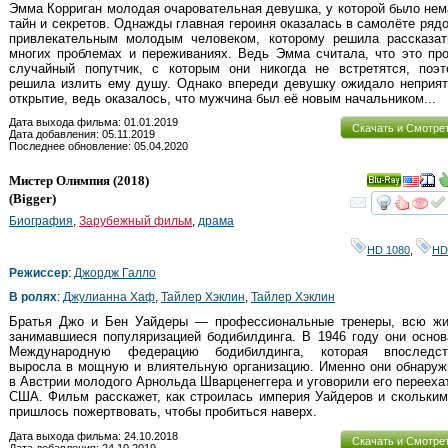
Эмма Корриган молодая очаровательная девушка, у которой было не
тайн и секретов. Однажды главная героиня оказалась в самолёте ряд
привлекательным молодым человеком, которому решила рассказат
многих проблемах и переживаниях. Ведь Эмма считала, что это пр
случайный попутчик, с которым они никогда не встретятся, поэт
решила излить ему душу. Однако впереди девушку ожидало неприят
открытие, ведь оказалось, что мужчина был её новым начальником...
Дата выхода фильма: 01.01.2019
Скачать и Смотре
Дата добавления: 05.11.2019
Последнее обновление: 05.04.2020
Мистер Олимпия
(2018)
Ray
(
Bigger
)
смот
Биография
,
Зарубежный фильм
,
драма
HD 1080
,
HD
Режиссер
:
Джордж Галло
В ролях
:
Джулианна Хаф
,
Тайлер Хэклин
,
Тайлер Хэклин
Братья Джо и Бен Уайдеры — профессиональные тренеры, всю жи
занимавшиеся популяризацией бодибилдинга. В 1946 году они осно
Международную федерацию бодибилдинга, которая впоследст
выросла в мощную и влиятельную организацию. Именно они обнаруж
в Австрии молодого Арнольда Шварценеггера и уговорили его перееха
США. Фильм расскажет, как строилась империя Уайдеров и скольки
пришлось пожертвовать, чтобы пробиться наверх.
Дата выхода фильма: 24.10.2018
Скачать и Смотре