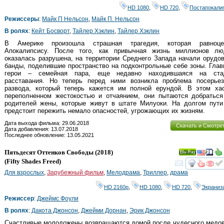
HD 1080
,
HD 720
,
Постапокали
Режиссеры
:
Майк П Нельсон
,
Майк П. Нельсон
В ролях
:
Кейт Босворт
,
Тайлер Хэклин
,
Тайлер Хэклин
В Америке произошла страшная трагедия, которая равноце
Апокалипсису. После того, как привычная жизнь миллионов лю
оказалась разрушена, на территории Среднего Запада начали орудо
банды, поделившие пространство на подконтрольные себе зоны. Гла
герои – семейная пара, еще недавно находившаяся на ста
расставания. Но теперь перед ними возникла проблема посерьез
развода, который теперь кажется им полной ерундой. В этом хао
переполненном жестокостью и отчаянием, они пытаются добраться
родителей жены, которые живут в штате Милуоки. На долгом пути
предстоит пережить немало опасностей, угрожающих их жизням.
Дата выхода фильма: 29.06.2018
Скачать и Смотре
Дата добавления: 13.07.2018
Последнее обновление: 13.05.2021
Пятьдесят Оттенков Свободы
(2018)
Ray
(
Fifty Shades Freed
)
смот
Для взрослых
,
Зарубежный фильм
,
Мелодрама
,
Триллер
,
драма
HD 2160р
,
HD 1080
,
HD 720
,
Экраниз
Режиссер
:
Джеймс Фоули
В ролях
:
Дакота Джонсон
,
Джейми Дорнан
,
Эрик Джонсон
Счастливые молодожены возвращаются домой после чудесного медов