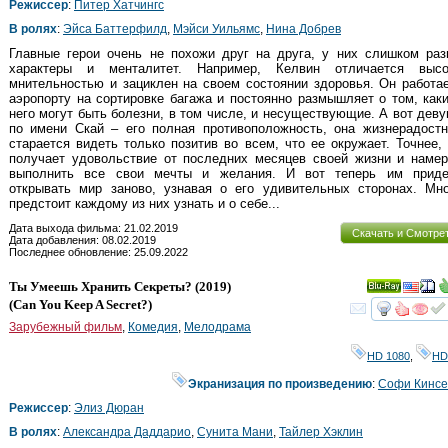
Режиссер
:
Питер Хатчингс
В ролях
:
Эйса Баттерфилд
,
Мэйси Уильямс
,
Нина Добрев
Главные герои очень не похожи друг на друга, у них слишком раз
характеры и менталитет. Например, Келвин отличается высо
мнительностью и зациклен на своем состоянии здоровья. Он работа
аэропорту на сортировке багажа и постоянно размышляет о том, как
него могут быть болезни, в том числе, и несуществующие. А вот дев
по имени Скай – его полная противоположность, она жизнерадостн
старается видеть только позитив во всем, что ее окружает. Точнее,
получает удовольствие от последних месяцев своей жизни и намер
выполнить все свои мечты и желания. И вот теперь им приде
открывать мир заново, узнавая о его удивительных сторонах. Мно
предстоит каждому из них узнать и о себе...
Дата выхода фильма: 21.02.2019
Скачать и Смотре
Дата добавления: 08.02.2019
Последнее обновление: 25.09.2022
Ты Умеешь Хранить Секреты?
(2019)
Ray
(
Can You Keep A Secret?
)
смот
Зарубежный фильм
,
Комедия
,
Мелодрама
HD 1080
,
HD
Экранизация по произведению
:
Софи Кинсе
Режиссер
:
Элиз Дюран
В ролях
:
Александра Даддарио
,
Сунита Мани
,
Тайлер Хэклин