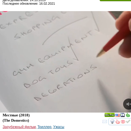
Дата добавления: 24.10.2019
Последнее обновление: 16.02.2021
Местные
(2018)
Ray
(
The Domestics
)
смот
Зарубежный фильм
,
Триллер
,
Ужасы