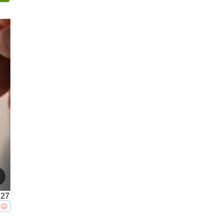
27
реть
интересует