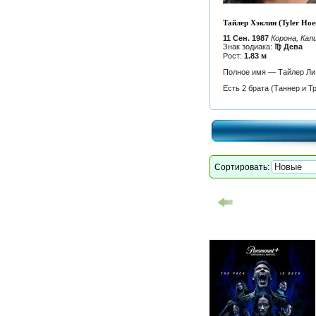
Тайлер Хэклин (Tyler Hoec
11 Сен. 1987
Корона, Ка
Знак зодиака:
♍ Дева
Рост:
1.83 м
Полное имя — Тайлер Ли Х
Есть 2 брата (Таннер и Тр
Сортировать: