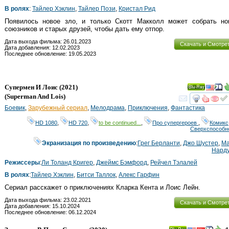
В ролях
:
Тайлер Хэклин
,
Тайлер Пози
,
Кристал Рид
Появилось новое зло, и только Скотт Макколл может собрать но
союзников и старых друзей, чтобы дать ему отпор.
Дата выхода фильма: 26.01.2023
Скачать и Смотре
Дата добавления: 12.02.2023
Последнее обновление: 19.05.2023
Супермен И Лоис
(2021)
Ray
(
Superman And Lois
)
смот
Боевик
,
Зарубежный сериал
,
Мелодрама
,
Приключения
,
Фантастика
HD 1080
,
HD 720
,
to be continued...
,
Про супергероев
,
Комикс
Сверхспособн
Экранизация по произведению
:
Грег Берланти
,
Джо Шустер
,
Ма
Нард
Режиссеры
:
Ли Толанд Кригер
,
Джеймс Бэмфорд
,
Рейчел Тэлалей
В ролях
:
Тайлер Хэклин
,
Битси Таллок
,
Алекс Гарфин
Сериал расскажет о приключениях Кларка Кента и Лоис Лейн.
Дата выхода фильма: 23.02.2021
Скачать и Смотре
Дата добавления: 15.10.2024
Последнее обновление: 06.12.2024