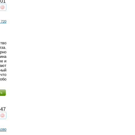
01
реть
интересует
 720
тво
за.
ерно
чина
ле и
ают
ный
 что
обо
ть
47
реть
интересует
1080