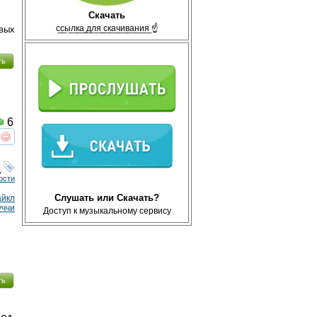
Скачать
с̲с̲ы̲л̲к̲а̲ ̲д̲л̲я̲ ̲с̲к̲а̲ч̲и̲в̲а̲н̲и̲я̲ ☝
вых
ть
6
реть
интересует
,
ости
Слушать или Скачать?
йкл
уччи
Доступ к музыкальному сервису
ть