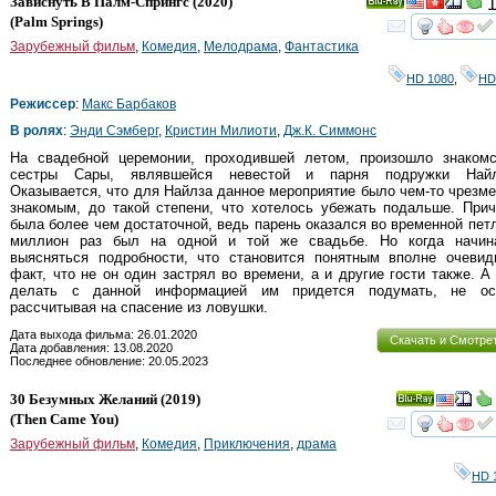
Зависнуть В Палм-Спрингс
(2020)
1
Ray
(
Palm Springs
)
смот
Зарубежный фильм
,
Комедия
,
Мелодрама
,
Фантастика
HD 1080
,
HD
Режиссер
:
Макс Барбаков
В ролях
:
Энди Сэмберг
,
Кристин Милиоти
,
Дж.К. Симмонс
На свадебной церемонии, проходившей летом, произошло знакомс
сестры Сары, являвшейся невестой и парня подружки Найл
Оказывается, что для Найлза данное мероприятие было чем-то чрезм
знакомым, до такой степени, что хотелось убежать подальше. При
была более чем достаточной, ведь парень оказался во временной пет
миллион раз был на одной и той же свадьбе. Но когда начин
выясняться подробности, что становится понятным вполне очевид
факт, что не он один застрял во времени, а и другие гости также. А
делать с данной информацией им придется подумать, не ос
рассчитывая на спасение из ловушки.
Дата выхода фильма: 26.01.2020
Скачать и Смотре
Дата добавления: 13.08.2020
Последнее обновление: 20.05.2023
30 Безумных Желаний
(2019)
Ray
(
Then Came You
)
смот
Зарубежный фильм
,
Комедия
,
Приключения
,
драма
HD 