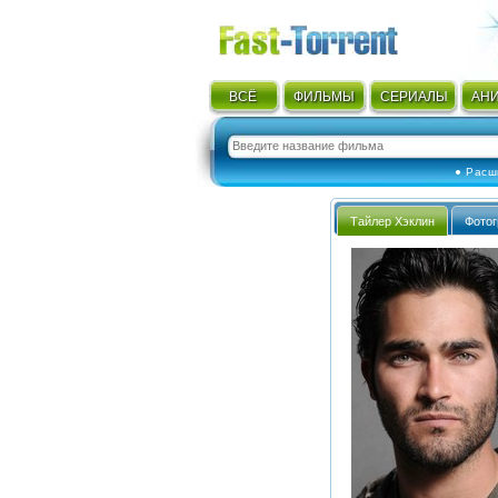
ВСЁ
ФИЛЬМЫ
СЕРИАЛЫ
АН
● Расш
Тайлер Хэклин
Фото