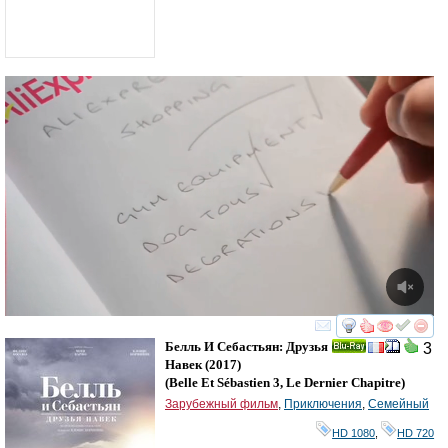
смотреть
инте
Белль И Себастьян: Друзья
3
Ray
Навек
(2017)
(
Belle Et Sébastien 3, Le Dernier Chapitre
)
Зарубежный фильм
,
Приключения
,
Семейный
HD 1080
,
HD 720