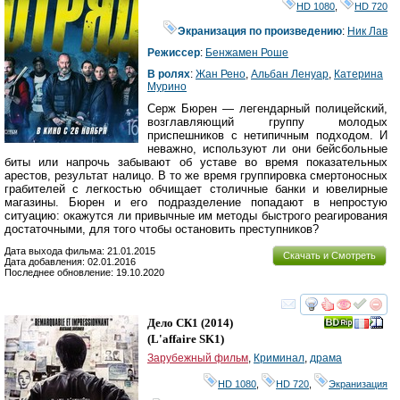
HD 1080
,
HD 720
Экранизация по произведению
:
Ник Лав
Режиссер
:
Бенжамен Роше
В ролях
:
Жан Рено
,
Альбан Ленуар
,
Катерина
Мурино
Серж Бюрен — легендарный полицейский,
возглавляющий группу молодых
приспешников с нетипичным подходом. И
неважно, используют ли они бейсбольные
биты или напрочь забывают об уставе во время показательных
арестов, результат налицо. В то же время группировка смертоносных
грабителей с легкостью обчищает столичные банки и ювелирные
магазины. Бюрен и его подразделение попадают в непростую
ситуацию: окажутся ли привычные им методы быстрого реагирования
достаточными, для того чтобы остановить преступников?
Дата выхода фильма: 21.01.2015
Скачать и Смотреть
Дата добавления: 02.01.2016
Последнее обновление: 19.10.2020
смотреть
инте
Дело СК1
(2014)
(
L'affaire SK1
)
Зарубежный фильм
,
Криминал
,
драма
HD 1080
,
HD 720
,
Экранизация