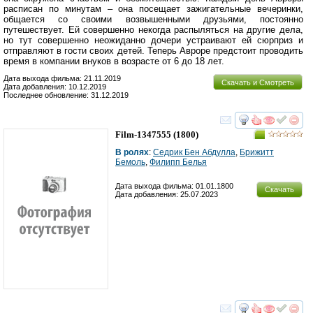
расписан по минутам – она посещает зажигательные вечеринки,
общается со своими возвышенными друзьями, постоянно
путешествует. Ей совершенно некогда распыляться на другие дела,
но тут совершенно неожиданно дочери устраивают ей сюрприз и
отправляют в гости своих детей. Теперь Авроре предстоит проводить
время в компании внуков в возрасте от 6 до 18 лет.
Дата выхода фильма: 21.11.2019
Скачать и Смотреть
Дата добавления: 10.12.2019
Последнее обновление: 31.12.2019
смотреть
инте
Film-1347555
(1800)
В ролях
:
Седрик Бен Абдулла
,
Брижитт
Бемоль
,
Филипп Белья
Дата выхода фильма: 01.01.1800
Скачать
Дата добавления: 25.07.2023