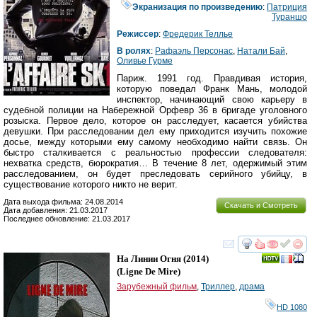
Экранизация по произведению
:
Патриция
Тураншо
Режиссер
:
Фредерик Теллье
В ролях
:
Рафаэль Персонас
,
Натали Бай
,
Оливье Гурме
Париж. 1991 год. Правдивая история,
которую поведал Франк Мань, молодой
инспектор, начинающий свою карьеру в
судебной полиции на Набережной Орфевр 36 в бригаде уголовного
розыска. Первое дело, которое он расследует, касается убийства
девушки. При расследовании дел ему приходится изучить похожие
досье, между которыми ему самому необходимо найти связь. Он
быстро сталкивается с реальностью профессии следователя:
нехватка средств, бюрократия… В течение 8 лет, одержимый этим
расследованием, он будет преследовать серийного убийцу, в
существование которого никто не верит.
Дата выхода фильма: 24.08.2014
Скачать и Смотреть
Дата добавления: 21.03.2017
Последнее обновление: 21.03.2017
смотреть
инте
На Линии Огня
(2014)
(
Ligne De Mire
)
Зарубежный фильм
,
Триллер
,
драма
HD 1080