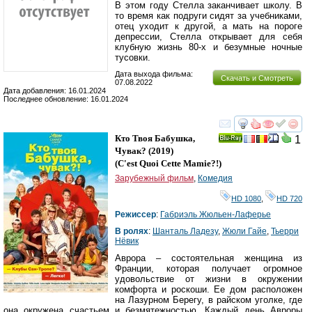
В этом году Стелла заканчивает школу. В
то время как подруги сидят за учебниками,
отец уходит к другой, а мать на пороге
депрессии, Стелла открывает для себя
клубную жизнь 80-х и безумные ночные
тусовки.
Дата выхода фильма:
Скачать и Смотреть
07.08.2022
Дата добавления: 16.01.2024
Последнее обновление: 16.01.2024
смотреть
инте
Кто Твоя Бабушка,
1
Ray
Чувак?
(2019)
(
C'est Quoi Cette Mamie?!
)
Зарубежный фильм
,
Комедия
HD 1080
,
HD 720
Режиссер
:
Габриэль Жюльен-Лаферье
В ролях
:
Шанталь Ладезу
,
Жюли Гайе
,
Тьерри
Нёвик
Аврора – состоятельная женщина из
Франции, которая получает огромное
удовольствие от жизни в окружении
комфорта и роскоши. Ее дом расположен
на Лазурном Берегу, в райском уголке, где
она окружена счастьем и безмятежностью. Каждый день Авроры