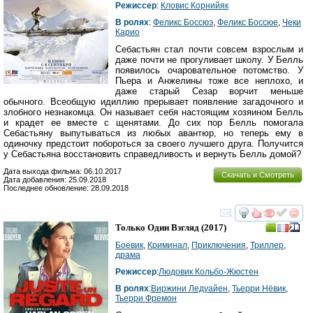
Режиссер
:
Кловис Корнийяк
В ролях
:
Феликс Боссюэ
,
Феликс Боссюе
,
Чеки
Карио
Себастьян стал почти совсем взрослым и
даже почти не прогуливает школу. У Белль
появилось очаровательное потомство. У
Пьера и Анжелины тоже все неплохо, и
даже старый Сезар ворчит меньше
обычного. Всеобщую идиллию прерывает появление загадочного и
злобного незнакомца. Он называет себя настоящим хозяином Белль
и крадет ее вместе с щенятами. До сих пор Белль помогала
Себастьяну выпутываться из любых авантюр, но теперь ему в
одиночку предстоит побороться за своего лучшего друга. Получится
у Себастьяна восстановить справедливость и вернуть Белль домой?
Дата выхода фильма: 06.10.2017
Скачать и Смотреть
Дата добавления: 25.09.2018
Последнее обновление: 28.09.2018
смотреть
инте
Только Один Взгляд
(2017)
Боевик
,
Криминал
,
Приключения
,
Триллер
,
драма
Режиссер
:
Людовик Кольбо-Жюстен
В ролях
:
Виржини Ледуайен
,
Тьерри Нёвик
,
Тьерри Фремон