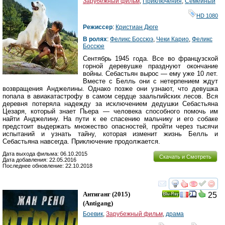
Зарубежный фильм
,
Приключения
,
Семейный
HD 1080
Режиссер
:
Кристиан Дюге
В ролях
:
Феликс Боссюэ
,
Чеки Карио
,
Феликс
Боссюе
Сентябрь 1945 года. Все во французской
горной деревушке празднуют окончание
войны. Себастьян вырос — ему уже 10 лет.
Вместе с Белль они с нетерпением ждут
возвращения Анджелины. Однако позже они узнают, что девушка
попала в авиакатастрофу в самом сердце заальпийских лесов. Вся
деревня потеряла надежду за исключением дедушки Себастьяна
Цезаря, который знает Пьера — человека способного помочь им
найти Анджелину. На пути к ее спасению мальчику и его собаке
предстоит выдержать множество опасностей, пройти через тысячи
испытаний и узнать тайну, которая изменит жизнь Белль и
Себастьяна навсегда. Приключение продолжается.
Дата выхода фильма: 06.10.2015
Скачать и Смотреть
Дата добавления: 22.05.2016
Последнее обновление: 22.10.2018
смотреть
инте
Антиганг
(2015)
25
Ray
(
Antigang
)
Боевик
,
Зарубежный фильм
,
драма