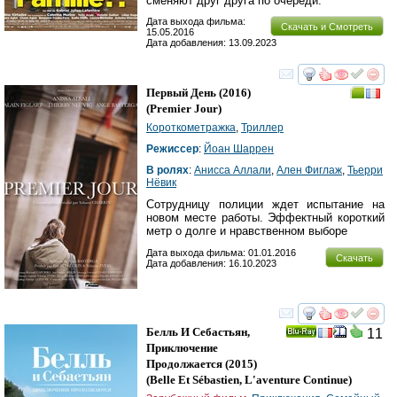
сменяют друг друга по очереди.
Дата выхода фильма:
Скачать и Смотреть
15.05.2016
Дата добавления: 13.09.2023
смотреть
инте
Первый День
(2016)
(
Premier Jour
)
Короткометражка
,
Триллер
Режиссер
:
Йоан Шаррен
В ролях
:
Анисса Аллали
,
Ален Фиглаж
,
Тьерри
Нёвик
Сотрудницу полиции ждет испытание на
новом месте работы. Эффектный короткий
метр о долге и нравственном выборе
Дата выхода фильма: 01.01.2016
Скачать
Дата добавления: 16.10.2023
смотреть
инте
Белль И Себастьян,
11
Ray
Приключение
Продолжается
(2015)
(
Belle Et Sébastien, L'aventure Continue
)