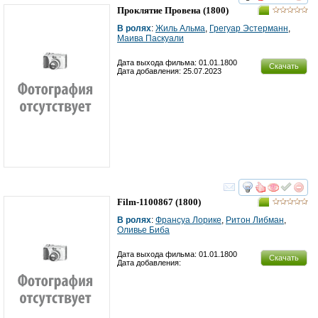
смотреть
инте
Проклятие Провена
(1800)
В ролях
:
Жиль Альма
,
Грегуар Эстерманн
,
Маива Паскуали
Дата выхода фильма: 01.01.1800
Скачать
Дата добавления: 25.07.2023
смотреть
инте
Film-1100867
(1800)
В ролях
:
Франсуа Лорике
,
Ритон Либман
,
Оливье Биба
Дата выхода фильма: 01.01.1800
Скачать
Дата добавления: