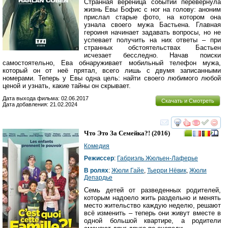
Странная вереница событий перевернула
жизнь Евы Бофис с ног на голову: аноним
прислал старые фото, на котором она
узнала своего мужа Бастьена. Главная
героиня начинает задавать вопросы, но не
успевает получить на них ответы – при
странных обстоятельствах Бастьен
исчезает бесследно. Начав поиски
самостоятельно, Ева обнаруживает мобильный телефон мужа,
который он от неё прятал, всего лишь с двумя записанными
номерами. Теперь у Евы одна цель: найти своего любимого любой
ценой и узнать, какие тайны он скрывает.
Дата выхода фильма: 02.06.2017
Скачать и Смотреть
Дата добавления: 21.02.2024
смотреть
инте
Что Это За Семейка?!
(2016)
Комедия
Режиссер
:
Габриэль Жюльен-Лаферье
В ролях
:
Жюли Гайе
,
Тьерри Нёвик
,
Жюли
Депардье
Семь детей от разведенных родителей,
которым надоело жить раздельно и менять
место жительство каждую неделю, решают
всё изменить – теперь они живут вместе в
одной большой квартире, а родители