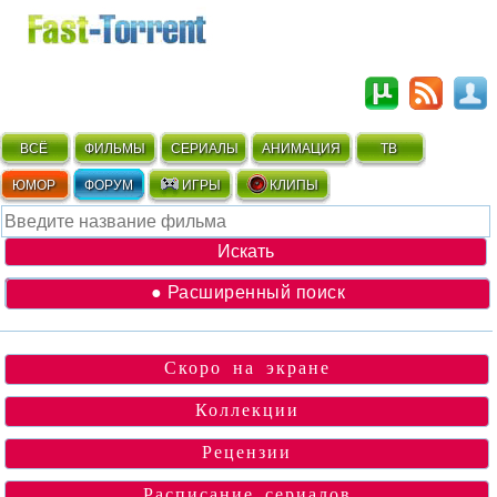
ВСЁ
ФИЛЬМЫ
СЕРИАЛЫ
АНИМАЦИЯ
ТВ
ЮМОР
ФОРУМ
ИГРЫ
КЛИПЫ
● Расширенный поиск
Скоро на экране
Коллекции
Рецензии
Расписание сериалов