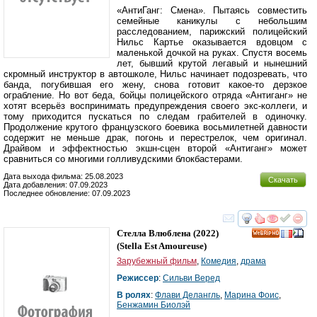
«АнтиГанг: Смена». Пытаясь совместить
семейные каникулы с небольшим
расследованием, парижский полицейский
Нильс Картье оказывается вдовцом с
маленькой дочкой на руках. Спустя восемь
лет, бывший крутой легавый и нынешний
скромный инструктор в автошколе, Нильс начинает подозревать, что
банда, погубившая его жену, снова готовит какое-то дерзкое
ограбление. Но вот беда, бойцы полицейского отряда «Антиганг» не
хотят всерьёз воспринимать предупреждения своего экс-коллеги, и
тому приходится пускаться по следам грабителей в одиночку.
Продолжение крутого французского боевика восьмилетней давности
содержит не меньше драк, погонь и перестрелок, чем оригинал.
Драйвом и эффектностью экшн-сцен второй «Антиганг» может
сравниться со многими голливудскими блокбастерами.
Дата выхода фильма: 25.08.2023
Скачать
Дата добавления: 07.09.2023
Последнее обновление: 07.09.2023
смотреть
инте
Стелла Влюблена
(2022)
HD
(
Stella Est Amoureuse
)
Зарубежный фильм
,
Комедия
,
драма
Режиссер
:
Сильви Веред
В ролях
:
Флави Делангль
,
Марина Фоис
,
Бенжамин Биолэй