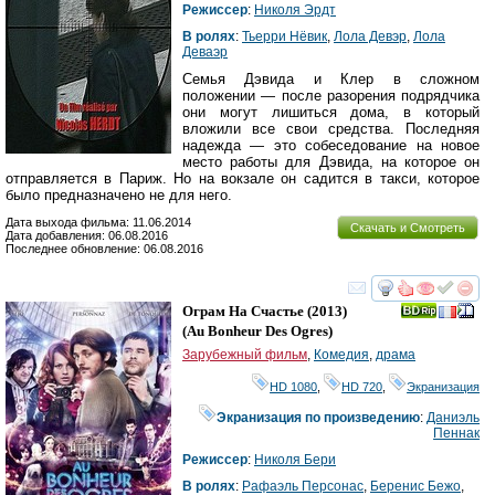
Режиссер
:
Николя Эрдт
В ролях
:
Тьерри Нёвик
,
Лола Девэр
,
Лола
Деваэр
Семья Дэвида и Клер в сложном
положении — после разорения подрядчика
они могут лишиться дома, в который
вложили все свои средства. Последняя
надежда — это собеседование на новое
место работы для Дэвида, на которое он
отправляется в Париж. Но на вокзале он садится в такси, которое
было предназначено не для него.
Дата выхода фильма: 11.06.2014
Скачать и Смотреть
Дата добавления: 06.08.2016
Последнее обновление: 06.08.2016
смотреть
инте
Ограм На Счастье
(2013)
(
Au Bonheur Des Ogres
)
Зарубежный фильм
,
Комедия
,
драма
HD 1080
,
HD 720
,
Экранизация
Экранизация по произведению
:
Даниэль
Пеннак
Режиссер
:
Николя Бери
В ролях
:
Рафаэль Персонас
,
Беренис Бежо
,