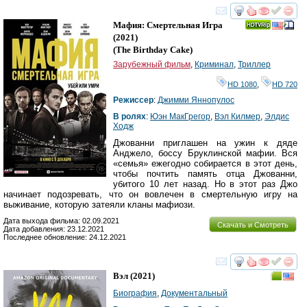
смотреть
инте
Мафия: Смертельная Игра
(2021)
(
The Birthday Cake
)
Зарубежный фильм
,
Криминал
,
Триллер
HD 1080
,
HD 720
Режиссер
:
Джимми Яннопулос
В ролях
:
Юэн МакГрегор
,
Вэл Килмер
,
Элдис
Ходж
Джованни приглашен на ужин к дяде
Анджело, боссу Бруклинской мафии. Вся
«семья» ежегодно собирается в этот день,
чтобы почтить память отца Джованни,
убитого 10 лет назад. Но в этот раз Джо
начинает подозревать, что он вовлечен в смертельную игру на
выживание, которую затеяли кланы мафиози.
Дата выхода фильма: 02.09.2021
Скачать и Смотреть
Дата добавления: 23.12.2021
Последнее обновление: 24.12.2021
смотреть
инте
Вэл
(2021)
Биография
,
Документальный