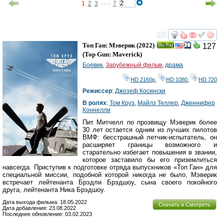
1
2
3
· · ·
7
смотреть
инте
Топ Ган: Мэверик
(2022)
127
Ray
(
Top Gun: Maverick
)
Боевик
,
Зарубежный фильм
,
драма
HD 2160р
,
HD 1080
,
HD 720
Режиссер
:
Джозеф Косински
В ролях
:
Том Круз
,
Майлз Теллер
,
Дженнифер
Коннелли
Пит Митчелл по прозвищу Мэверик более
30 лет остается одним из лучших пилотов
ВМФ: бесстрашный летчик-испытатель, он
расширяет границы возможного и
старательно избегает повышения в звании,
которое заставило бы его приземлиться
навсегда. Приступив к подготовке отряда выпускников «Топ Ган» для
специальной миссии, подобной которой никогда не было, Мэверик
встречает лейтенанта Брэдли Брэдшоу, сына своего покойного
друга, лейтенанта Ника Брэдшоу.
Дата выхода фильма: 18.05.2022
Скачать и Смотреть
Дата добавления: 23.08.2022
Последнее обновление: 03.02.2023