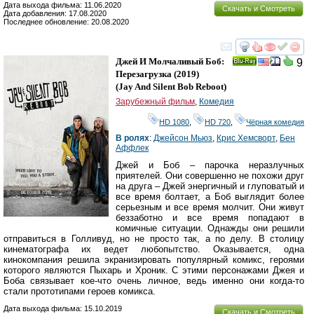
Дата выхода фильма: 11.06.2020
Скачать и Смотреть
Дата добавления: 17.08.2020
Последнее обновление: 20.08.2020
смотреть
инте
Джей И Молчаливый Боб:
9
Ray
Перезагрузка
(2019)
(
Jay And Silent Bob Reboot
)
Зарубежный фильм
,
Комедия
HD 1080
,
HD 720
,
Чёрная комедия
В ролях
:
Джейсон Мьюз
,
Крис Хемсворт
,
Бен
Аффлек
Джей и Боб – парочка неразлучных
приятелей. Они совершенно не похожи друг
на друга – Джей энергичный и глуповатый и
все время болтает, а Боб выглядит более
серьезным и все время молчит. Они живут
беззаботно и все время попадают в
комичные ситуации. Однажды они решили
отправиться в Голливуд, но не просто так, а по делу. В столицу
кинематографа их ведет любопытство. Оказывается, одна
кинокомпания решила экранизировать популярный комикс, героями
которого являются Пыхарь и Хроник. С этими персонажами Джея и
Боба связывает кое-что очень личное, ведь именно они когда-то
стали прототипами героев комикса.
Дата выхода фильма: 15.10.2019
Скачать и Смотреть