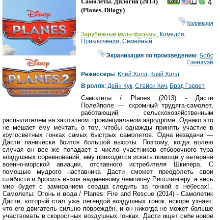
Самолёты. Дилогия
(2013)
4
(
Planes. Dilogy
)
Коллекция
Зарубежные мультфильмы
,
Комедия
,
Приключения
,
Семейный
Экранизация по произведению
:
Бобс
Гэннауэй
Режиссеры
:
Клей Холл
,
Клэй Холл
В ролях
:
Дейн Кук
,
Стейси Кич
,
Брэд Гэррет
Самолёты / Planes (2013) - Дасти
Полейполе — скромный трудяга-самолет,
работающий сельскохозяйственным
распылителем на заштатном провинциальном аэродроме. Однако это
не мешает ему мечтать о том, чтобы однажды принять участие в
кругосветных гонках самых быстрых самолетов. Одна незадача —
Дасти панически боится большой высоты. Поэтому, когда волею
случая он все же попадает в число участников отборочного тура
воздушных соревнований, ему приходится искать помощи у ветерана
военно-морской авиации, отставного истребителя Шкипера. С
помощью мудрого наставника Дасти сможет преодолеть свои
слабости и бросить вызов надменному чемпиону Рипслингеру, а весь
мир будет с замиранием сердца следить за гонкой в небесах!..
Самолеты: Огонь и вода / Planes: Fire and Rescue (2014) - Самолетик
Дасти, который стал уже легендой воздушных гонок, вскоре узнает,
что его двигатель сильно повреждён, и он никогда не может больше
участвовать в скоростных воздушных гонках. Дасти ищет себе новое