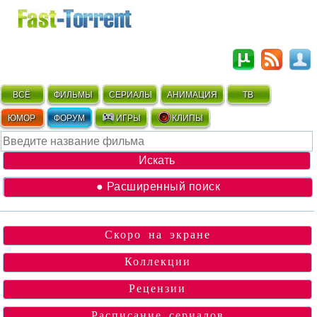
ВСЁ
ФИЛЬМЫ
СЕРИАЛЫ
АНИМАЦИЯ
ТВ
ЮМОР
ФОРУМ
ИГРЫ
КЛИПЫ
● Расширенный поиск
Скоро на экране
Коллекции
Рецензии
Расписание сериалов