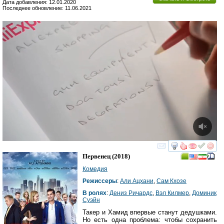
Дата добавления: 12.01.2020
Последнее обновление: 11.06.2021
смотреть
инте
Первенец
(2018)
Комедия
Режиссеры
:
Али Ацхани
,
Сам Кхозе
В ролях
:
Дениз Ричардс
,
Вэл Килмер
,
Доминик
Суэйн
Такер и Хамид впервые станут дедушками.
Но есть одна проблема: чтобы сохранить