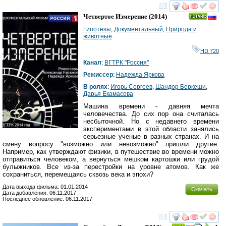
смотреть
инте
Четвертое Измерение
(2014)
Гипотезы
,
Документальный
,
Природа и
животные
HD 720
Канал
:
ВГТРК "Россия"
Режиссер
:
Надежда Яркова
В ролях
:
Игорь Сергеев
,
Шандор Беркеши
,
Дарья Екамасова
Машина времени - давняя мечта
человечества. До сих пор она считалась
несбыточной. Но с недавнего времени
экспериментами в этой области занялись
серьезные ученые в разных странах. И на
смену вопросу "возможно или невозможно" пришли другие.
Например, как утверждают физики, в путешествие во времени можно
отправиться человеком, а вернуться мешком картошки или грудой
булыжников. Все из-за перестройки на уровне атомов. Как же
сохраниться, перемещаясь сквозь века и эпохи?
Дата выхода фильма: 01.01.2014
Скачать
Дата добавления: 06.11.2017
Последнее обновление: 06.11.2017
смотреть
инте