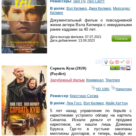
Режиссеры
:
Тинг Пу
,
Лео Скотт
В ролях
:
Вэл Килмер
,
Джек Килмер
,
Мерседес
Килмер
Документальный фильм о повседневной
жизни актера Вэла Килмера с невиданными
ранее кадрами за 40 лет.
Дата выхода фильма: 07.07.2021
Скачать
Дата добавления: 13.09.2023
смотреть
инте
Сорвать Куш
(2020)
(
Paydirt
)
Зарубежный фильм
,
Криминал
,
Триллер
HD 1080
,
Наркотики
Режиссер
:
Кристиан Сесма
В ролях
:
Люк Госс
,
Вэл Килмер
,
Майк Хаттон
5 лет назад управление по борьбе с
наркотиками устроило облаву на картель
Синалоа. Искали деньги от продажи
наркотиков, но нашли лишь Дэмиана
Брукса. Где-то в пустыне закопаны
миллионы долларов, и теперь, выйдя из