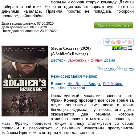
тюрьмы и собрав старую команду, Дэмиан
собирается найти их. Но не он один желает сорвать куш. Гонка за
деньгами началась. Правила просты: не попадись, похорони
прошлое, найди бабло.
Дата выхода фильма: 07.08.2020
Скачать и Смотреть
Дата добавления: 06.10.2020
Последнее обновление: 23.10.2022
смотреть
инте
Месть Солдата
(2020)
(
A Soldier's Revenge
)
Вестерн
,
Зарубежный фильм
,
драма
HD 1080
,
HD 720
Режиссер
:
Майкл Фейфер
В ролях
:
Нил Эндрю Бледсо
,
Роб Майес
,
АннаЛинн МакКорд
Преследуемый ужасами военных лет,
Фрэнк Коннор проводит всё своё время за
двумя занятиями: пьет виски и ловит
беглецов. Однажды у порога его дома
оказывается два ребенка, которые
отчаянно просят отыскать их пропавшую
мать. Фрэнку предстоит лицом к лицу столкнуться со своим
прошлым и разобраться с печально известным преступником
майором Бриггсом, с которым у него давние счеты.