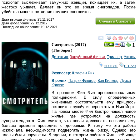
психопат выслеживает замужних женщин, похищает их, а затем
жестоко убивает. Делает он это во время снегопадов. После
убийства маньяк оставляет жутких снеговиков.
Дата выхода фильма: 23.11.2017
Скачать и Смотреть
Дата добавления: 22.12.2017
Последнее обновление: 19.12.2021
смотреть
инте
Смотритель
(2017)
1
(
The Super
)
Детектив
,
Зарубежный фильм
,
Триллер
,
Ужасы
HD 1080
,
HD 720
Режиссер
:
Штефан Рик
В ролях
:
Патрик Флюгер
,
Вэл Килмер
,
Луиса
Краузе
В прошлом Фил был профессиональным
полицейским. В силу определённых
жизненных обстоятельств ему пришлось
оставить службу и переехать в Нью-Йорк.
На новом месте Фил быстро нашёл новое
жильё, где устроился на должность
суперинтенданта. Фил считал, что новая должность позволит ему
больше времени проводить с дочерями. К тому же эта работа
исключала необходимости подвергать жизнь риску. Однако его
планы были нарушены. В здании, в котором работал Фил, всё чаще
загадочным образом пропадали люди. Под подозрение попадает