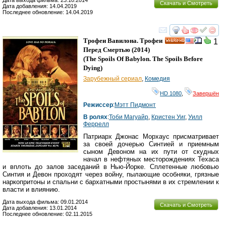
Дата выхода фильма: 23.10.2014
Скачать и Смотреть
Дата добавления: 14.04.2019
Последнее обновление: 14.04.2019
смотреть
инте
Трофеи Вавилона. Трофеи
1
HD
Перед Смертью
(2014)
(
The Spoils Of Babylon. The Spoils Before
Dying
)
Зарубежный сериал
,
Комедия
HD 1080
,
Завершён
Режиссер
:
Мэтт Пидмонт
В ролях
:
Тоби Магуайр
,
Кристен Уиг
,
Уилл
Феррелл
Патриарх Джонас Морхаус присматривает
за своей дочерью Синтией и приемным
сыном Девоном на их пути от скудных
начал в нефтяных месторождениях Техаса
и вплоть до залов заседаний в Нью-Йорке. Сплетенные любовью
Синтия и Девон проходят через войну, пылающие особняки, грязные
наркопритоны и спальни с бархатными простынями в их стремлении к
власти и влиянию.
Дата выхода фильма: 09.01.2014
Скачать и Смотреть
Дата добавления: 13.01.2014
Последнее обновление: 02.11.2015