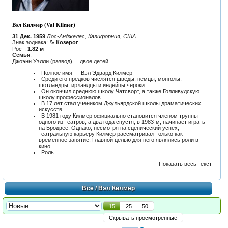
Вэл Килмер (Val Kilmer)
31 Дек. 1959
Лос-Анджелес, Калифорния, США
Знак зодиака:
♑ Козерог
Рост:
1.82 м
Семья
:
Джоэнн Уэлли (развод) ... двое детей
Полное имя — Вэл Эдвард Килмер
Среди его предков числятся шведы, немцы, монголы,
шотландцы, ирландцы и индейцы чероки.
Он окончил среднюю школу Чатсворт, а также Голливудскую
школу профессионалов.
В 17 лет стал учеником Джульярдской школы драматических
искусств
В 1981 году Килмер официально становится членом труппы
одного из театров, а два года спустя, в 1983-м, начинает играть
на Бродвее. Однако, несмотря на сценический успех,
театральную карьеру Килмер рассматривал только как
временное занятие. Главной целью для него являлись роли в
кино.
Роль …
Показать весь текст
Всё
/ Вэл Килмер
15
25
50
Скрывать просмотренные