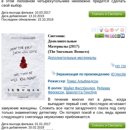
в этом любовном четырехугольнике неизбежно придется сделать
свой выбор.
Дата выхода фильма: 10.03.2017
Скачать и Смотреть
Дата добавления: 13.10.2019
Последнее обновление: 15.10.2019
смотреть
инте
Снеговик:
Дополнительные
Материалы
(2017)
(
The Snowman: Bonuces
)
Дополнительные материалы
HD 720
Экранизация по произведению
:
Ю Несбё
Режиссер
:
Томас Альфредсон
В ролях
:
Майкл Фассбендер
,
Ребекка
Фергюсон
,
Шарлотта Генсбур
В течение многих лет в день, когда
выпадает первый снег, бесследно исчезают
замужние женщины. Сложить все части загадочного пазла под силу
только знаменитому детективу. Он потерял покой и сон, ведь время
следующего снегопада неумолимо приближается.
Дата выхода фильма: 01.01.2017
Скачать и Смотреть
Дата добавления: 20.02.2018