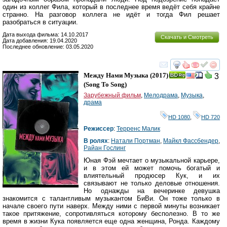
один из коллег Фила, который в последнее время ведёт себя крайне
странно. На разговор коллега не идёт и тогда Фил решает
разобраться в ситуации.
Дата выхода фильма: 14.10.2017
Скачать и Смотреть
Дата добавления: 19.04.2020
Последнее обновление: 03.05.2020
смотреть
инте
Между Нами Музыка
(2017)
3
(
Song To Song
)
Зарубежный фильм
,
Мелодрама
,
Музыка
,
драма
HD 1080
,
HD 720
Режиссер
:
Терренс Малик
В ролях
:
Натали Портман
,
Майкл Фассбендер
,
Райан Гослинг
Юная Фэй мечтает о музыкальной карьере,
и в этом ей может помочь богатый и
влиятельный продюсер Кук, и их
связывают не только деловые отношения.
Но однажды на вечеринке девушка
знакомится с талантливым музыкантом БиВи. Он тоже только в
начале своего пути наверх. Между ними с первой минуты возникает
такое притяжение, сопротивляться которому бесполезно. В то же
время в жизни Кука появляется еще одна женщина, Ронда. Каждому