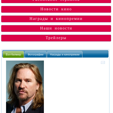
Новости кино
Награды и кинопремии
Наши новости
Трейлеры
Вэл Килмер
Фотографии
Награды и кинопремии