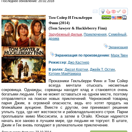
Последнее обновление: 20.02.2018
смотреть
инте
Том Сойер И Гекльберри
Финн
(2014)
(
Tom Sawyer & Huckleberry Finn
)
Зарубежный фильм
,
Приключения
,
Семейный
,
драма
Экранизация
Экранизация по произведению
:
Марк Твен
Режиссер
:
Джо Кастнер
В ролях
:
Джоэл Кортни
,
Джейк Т. Остин
,
Кэтрин МакНамара
Проказники Гекльберри Финн и Том Сойер
всегда мечтали отыскать несметные
сокровища. Однажды, сорванцы находят клад и становятся очень
богатыми людьми. Гек не может оставаться на одном месте, поэтому
отправляется на поиски новых приключений. Чернокожий товарищ
парня Джим, в огромной опасности, ведь его хотят продать на
ближайшем аукционе. Вместе с другом, они принимают решение
уплыть туда, где нет жестокости и рабовладельческого строя. Парни
проплывали мимо Миссисипи, а затем в Огайо. Юноши надеются
начать все заново в лучшем мире, где людьми не торгуют. В штате,
Джим и Гек вновь попадают в увлекательное приключение.