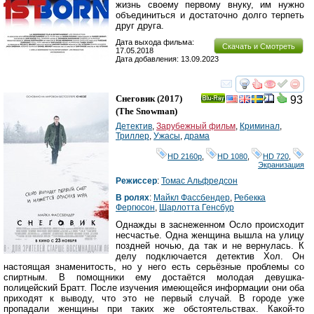
жизнь своему первому внуку, им нужно
объединиться и достаточно долго терпеть
друг друга.
Дата выхода фильма:
Скачать и Смотреть
17.05.2018
Дата добавления: 13.09.2023
смотреть
инте
Снеговик
(2017)
93
Ray
(
The Snowman
)
Детектив
,
Зарубежный фильм
,
Криминал
,
Триллер
,
Ужасы
,
драма
HD 2160р
,
HD 1080
,
HD 720
,
Экранизация
Режиссер
:
Томас Альфредсон
В ролях
:
Майкл Фассбендер
,
Ребекка
Фергюсон
,
Шарлотта Генсбур
Однажды в заснеженном Осло происходит
несчастье. Одна женщина вышла на улицу
поздней ночью, да так и не вернулась. К
делу подключается детектив Хол. Он
настоящая знаменитость, но у него есть серьёзные проблемы со
спиртным. В помощники ему достаётся молодая девушка-
полицейский Братт. После изучения имеющейся информации они оба
приходят к выводу, что это не первый случай. В городе уже
пропадали женщины при таких же обстоятельствах. Какой-то