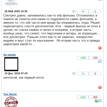
26 Май 2020 14:36
+4
-1
Смотрел давно, запомнились как-то оба фильма. Отложились в
памяти не сюжеты или какие-то подробности самих фильмов, а
именно то, что обе части мне вроде бы понравились тогда. Решил
пересмотреть спустя десятилетие, итог - первый фильм не плох в
целом, но слегка наивен и нелеп в концовке, а вторая часть -
вообще ужас, что сюжет, что персонажи и актеры, их играющие,...
еле досмотрел. Раньше этого как-то не замечал, повзрослел
видимо и вкус стал по изысканнее . Но вторая часть это и правда
ширпотреб какой-то...
So simple
+193
-439
10 Дек. 2016 07:43
+1
-0
неплохой, как первый почти
Top Secret
+512
-365