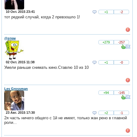
10 Окт. 2015 23:41
+1
-2
тот редкий случай, когда 2 превзошло 1!
@ртем
+279
-257
02 Окт. 2015 11:38
+1
-0
Умели раньше снимать кино.Ставлю 10 из 10
Les Grossman
+94
-145
23 Авг. 2015 17:30
+2
-1
2я часть ничего общего с 1й не имеет, только жан рено в главной
роли...