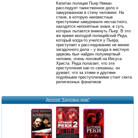
Капитан полиции Пьер Ниман
расследует таинственное дело о
замурованном в стену человеке. На
стене, в которую неизвестные
преступники замуровали несчастного,
находятся непонятные знаки, в суть
которых пытается вникнуть Пьер. В это
же время молодой полицейский Реда,
который когда-то учился у Пьера,
приступает к расследованию не менее
загадочного дела – у входа в местную
церковь был найден полумертвый
человек, очень похожий на Иисуса
Христа. Реда полагает, что эти
преступления как-то связанны, он
думает, что за этими и другими
подобными преступлениями стоит секта
религиозных фанатиков.
Дилогия "Багровые реки"