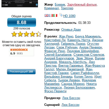
Жанр
:
Боевик
,
Зарубежный фильм
,
Криминал
,
Триллер
HD 1080
Общая оценка
8.68
Продолжительность
: 01:38:33
299 голосов
Режиссер
:
Оливье Даан
В ролях
:
Жан Рено
,
Бенуа Мажимель
,
Кристофер Ли
,
Камилль Натта
,
Джонни
Можете оставить свой голос
Халлидей
,
Габриель Лазюр
,
Огустен
отметив одну из звездочек.
Легран
,
Серж Рябукин
,
Андре Пенверн
,
Франсис Рено
,
Людовик Шёндёрфер
,
Сергей Балабанов
,
Станислав Стрелков
,
Андрей Бархударов
,
Эрик Эбони
,
Вадим
Андреев
,
Микаэль Абитбуль
,
Джо
Престиа
,
Виктор Гарривье
,
Жан-Франсуа
Галлот
,
Милен Джампаной
,
Жан-
Рекомендаций
168
Кристоф Гранже
,
Сирил Раффаэлли
,
Вильфред Бенаиш
,
Колин Таунз
,
Идит
Себюла
,
Тьерри Дервен
,
Фредерик
Марамбер
,
Сандра Морено
,
Никита
Леспинассе
,
Леонид Белозорович
,
Фоско Перинти
Продюсер
:
Люк Бессон
Сценарий
:
Люк Бессон