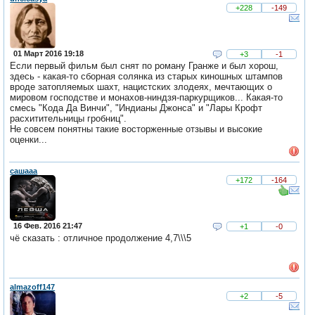
+228
-149
01 Март 2016 19:18
+3
-1
Если первый фильм был снят по роману Гранже и был хорош,
здесь - какая-то сборная солянка из старых киношных штампов
вроде затопляемых шахт, нацистских злодеях, мечтающих о
мировом господстве и монахов-ниндзя-паркурщиков... Какая-то
смесь "Кода Да Винчи", "Индианы Джонса" и "Лары Крофт
расхитительницы гробниц".
Не совсем понятны такие восторженные отзывы и высокие
оценки...
сашааа
+172
-164
16 Фев. 2016 21:47
+1
-0
чё сказать : отличное продолжение 4,7\\\5
almazoff147
+2
-5