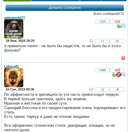
Добавить Сообщение
Всего сообщений 72
alekolenik477
+101
-216
18 Янв. 2024 18:20
+1
-0
я правильно понял - не было бы нацистов, то не было бы и этого
фильма?
Leksus81
+498
-428
16 Сен. 2023 09:36
+2
-0
По эффектности и зрелищности эта часть превосходит первую.
В первой больше триллера, здесь же экшена.
Мрачная и жестокая по своей сути.
Сценарий Бессона и его продюссирование очень подчеркивают его
стиль.
Есть трюки, паркур и даже не плохие поединки.
Все оформлено готическом стиле, декорации, локации, но не
хватило души.