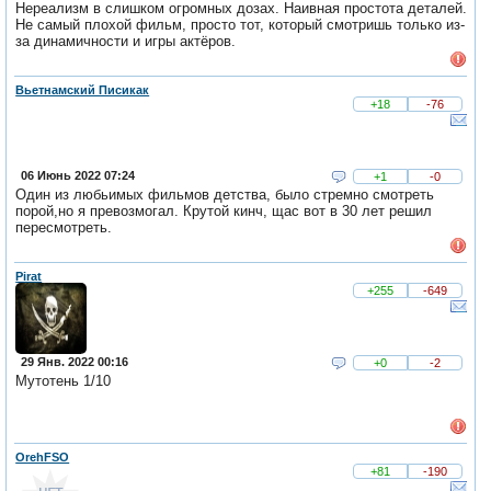
Нереализм в слишком огромных дозах. Наивная простота деталей.
Не самый плохой фильм, просто тот, который смотришь только из-
за динамичности и игры актёров.
Вьетнамский Писикак
+18
-76
06 Июнь 2022 07:24
+1
-0
Один из любьимых фильмов детства, было стремно смотреть
порой,но я превозмогал. Крутой кинч, щас вот в 30 лет решил
пересмотреть.
Pirat
+255
-649
29 Янв. 2022 00:16
+0
-2
Мутотень 1/10
OrehFSO
+81
-190