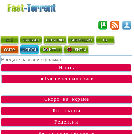
ВСЁ
ФИЛЬМЫ
СЕРИАЛЫ
АНИМАЦИЯ
ТВ
ЮМОР
ФОРУМ
ИГРЫ
КЛИПЫ
● Расширенный поиск
Скоро на экране
Коллекции
Рецензии
Расписание сериалов