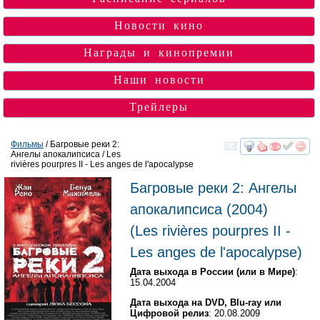
Новости кино
Награды и кинопремии
Наши новости
Трейлеры
Фильмы
/ Багровые реки 2:
Ангелы апокалипсиса / Les
смотреть
инте
rivières pourpres II - Les anges de l'apocalypse
Багровые реки 2: Ангелы
апокалипсиса
(2004)
(
Les rivières pourpres II -
Les anges de l'apocalypse
)
Дата выхода в России (или в Мире)
:
15.04.2004
Дата выхода на DVD, Blu-ray или
Цифровой релиз
: 20.08.2009