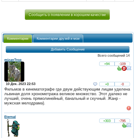
Сообщить о появлении в хорошем качестве
Комментарии
Комментарии друзей и мои
Добавить Сообщение
Всего сообщений 14
mizanTrop
+94
-109
10 Дек. 2023 22:53
+0
-0
Фильмов в кинематографе где двум действующим лицам уделена
львиная доля хронометража великое множество. Этот далеко не
лучший, очень прямолинейный, банальный и скучный. Жанр -
мужская мелодрама).
Eternal
+303
-795