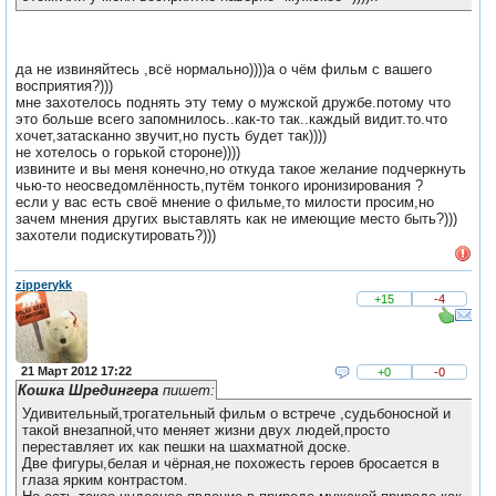
да не извиняйтесь ,всё нормально))))а о чём фильм с вашего
восприятия?)))
мне захотелось поднять эту тему о мужской дружбе.потому что
это больше всего запомнилось..как-то так..каждый видит.то.что
хочет,затасканно звучит,но пусть будет так))))
не хотелось о горькой стороне))))
извините и вы меня конечно,но откуда такое желание подчеркнуть
чью-то неосведомлённость,путём тонкого иронизирования ?
если у вас есть своё мнение о фильме,то милости просим,но
зачем мнения других выставлять как не имеющие место быть?)))
захотели подискутировать?)))
zipperykk
+15
-4
21 Март 2012 17:22
+0
-0
Кошка Шредингера
пишет:
Удивительный,трогательный фильм о встрече ,судьбоносной и
такой внезапной,что меняет жизни двух людей,просто
переставляет их как пешки на шахматной доске.
Две фигуры,белая и чёрная,не похожесть героев бросается в
глаза ярким контрастом.