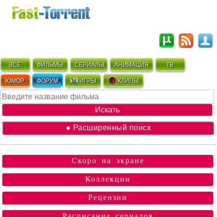
ВСЁ
ФИЛЬМЫ
СЕРИАЛЫ
АНИМАЦИЯ
ТВ
ЮМОР
ФОРУМ
ИГРЫ
КЛИПЫ
● Расширенный поиск
Скоро на экране
Коллекции
Рецензии
Расписание сериалов