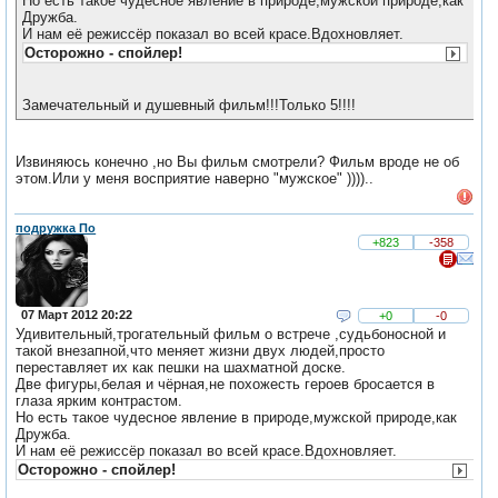
Но есть такое чудесное явление в природе,мужской природе,как
Дружба.
И нам её режиссёр показал во всей красе.Вдохновляет.
Осторожно - спойлер!
Замечательный и душевный фильм!!!Только 5!!!!
Извиняюсь конечно ,но Вы фильм смотрели? Фильм вроде не об
этом.Или у меня восприятие наверно "мужское" ))))..
подружка По
+823
-358
07 Март 2012 20:22
+0
-0
Удивительный,трогательный фильм о встрече ,судьбоносной и
такой внезапной,что меняет жизни двух людей,просто
переставляет их как пешки на шахматной доске.
Две фигуры,белая и чёрная,не похожесть героев бросается в
глаза ярким контрастом.
Но есть такое чудесное явление в природе,мужской природе,как
Дружба.
И нам её режиссёр показал во всей красе.Вдохновляет.
Осторожно - спойлер!