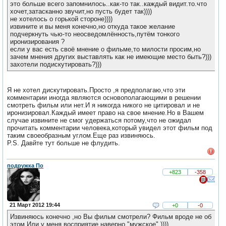
это больше всего запомнилось..как-то так..каждый видит.то.что
хочет,затасканно звучит,но пусть будет так))))
не хотелось о горькой стороне))))
извините и вы меня конечно,но откуда такое желание
подчеркнуть чью-то неосведомлённость,путём тонкого
иронизирования ?
если у вас есть своё мнение о фильме,то милости просим,но
зачем мнения других выставлять как не имеющие место быть?)))
захотели подискутировать?)))
Я не хотел дискутировать.Просто ,я предполагаю,что эти
комментарии иногда являются основополагающими в решении
смотреть фильм или нет.И я никогда никого не цитировал и не
иронизировал.Каждый имеет право на свое мнение.Но в Вашем
случае извините не смог удержаться потому,что не ожидал
прочитать комментарии человека,который увидел этот фильм под
таким своеобразным углом.Еще раз извиняюсь.
P.S. Давйте тут больше не флудить.
подружка По
+823
-358
21 Март 2012 19:44
+0
-0
Извиняюсь конечно ,но Вы фильм смотрели? Фильм вроде не об
этом.Или у меня восприятие наверно "мужское" ))))..