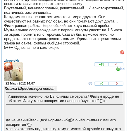
опыта и массы факторов ответит по своему.
Брутальный, немногословный, решительный... И аристократичный,
поэтичный, застенчивый...
Каждому из них не хватает чего-то из мира другого. Они
существуют на разных полюсах, но они понимают друг друга...
Филигранная работа. Европейский арт-хаус высшей пробы.
Музыкальное сопровождение с первой минуты уносит на 1,5 часа
за экран, прожить их с героями. Сказал бы, мужское кино, но
предоставлю женщинам решать самим. Удивлён что ценителями
жанра на сайте, фильм обойдён стороной.
5+++ Однозначно в коллекцию.
zipperykk
+15
-4
22 Март 2012 14:07
+0
-0
Кошка Шредингера
пишет:
Извиняюсь конечно ,но Вы фильм смотрели? Фильм вроде не
об этом.Или у меня восприятие наверно "мужское" ))))..
да не извиняйтесь ,всё нормально))))а о чём фильм с вашего
восприятия?)))
мне захотелось поднять эту тему о мужской дружбе.потому что