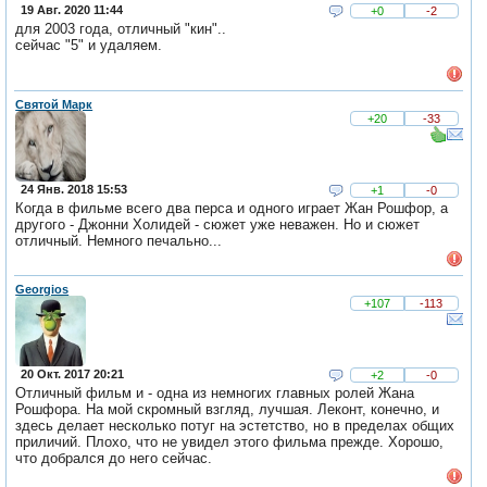
19 Авг. 2020 11:44
+0
-2
для 2003 года, отличный "кин"..
сейчас "5" и удаляем.
Святой Марк
+20
-33
24 Янв. 2018 15:53
+1
-0
Когда в фильме всего два перса и одного играет Жан Рошфор, а
другого - Джонни Холидей - сюжет уже неважен. Но и сюжет
отличный. Немного печально...
Georgios
+107
-113
20 Окт. 2017 20:21
+2
-0
Отличный фильм и - одна из немногих главных ролей Жана
Рошфора. На мой скромный взгляд, лучшая. Леконт, конечно, и
здесь делает несколько потуг на эстетство, но в пределах общих
приличий. Плохо, что не увидел этого фильма прежде. Хорошо,
что добрался до него сейчас.