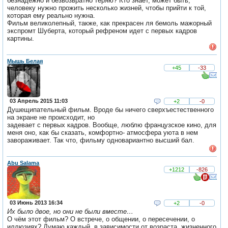
безнадежно и безвозвратно теряю? Кто знает, может быть,
человеку нужно прожить несколько жизней, чтобы прийти к той,
которая ему реально нужна.
Фильм великолепный, также, как прекрасен ля бемоль мажорный
экспромт Шуберта, который рефреном идет с первых кадров
картины.
Мышь Белая
+45
-33
03 Апрель 2015 11:03
+2
-0
Душещипательный фильм. Вроде бы ничего сверхъестественного
на экране не происходит, но
задевает с первых кадров. Вообще, люблю французское кино, для
меня оно, как бы сказать, комфортно- атмосфера уюта в нем
завораживает. Так что, фильму одновариантно высший бал.
Abu Salama
+1212
-826
03 Июнь 2013 16:34
+2
-0
Их было двое, но они не были вместе…
О чём этот фильм? О встрече, о общении, о пересечении, о
иллюзиях? Думаю каждый, в зависимости от возраста, жизненного