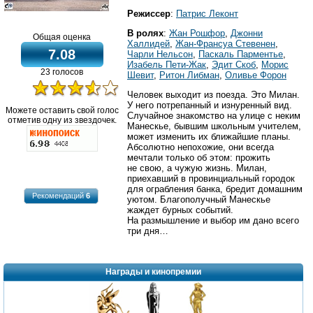
Режиссер
:
Патрис Леконт
В ролях
:
Жан Рошфор
,
Джонни
Общая оценка
Халлидей
,
Жан-Франсуа Стевенен
,
7.08
Чарли Нельсон
,
Паскаль Парментье
,
Изабель Пети-Жак
,
Эдит Скоб
,
Морис
23 голосов
Шевит
,
Ритон Либман
,
Оливье Форон
Человек выходит из поезда. Это Милан.
У него потрепанный и изнуренный вид.
Можете оставить свой голос
Случайное знакомство на улице с неким
отметив одну из звездочек.
Манескье, бывшим школьным учителем,
может изменить их ближайшие планы.
Абсолютно непохожие, они всегда
мечтали только об этом: прожить
не свою, а чужую жизнь. Милан,
приехавший в провинциальный городок
для ограбления банка, бредит домашним
Рекомендаций
6
уютом. Благополучный Манескье
жаждет бурных событий.
На размышление и выбор им дано всего
три дня…
Награды и кинопремии