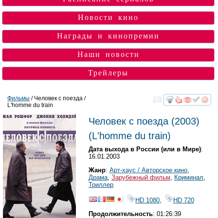
Новости кино
Награды и кинопремии
Наши новости
Трейлеры
Фильмы
/ Человек с поезда /
L'homme du train
смотреть
инте
Человек с поезда
(2003)
(
L'homme du train
)
Дата выхода в России (или в Мире)
:
16.01.2003
Жанр
:
Арт-хаус / Авторское кино
,
Драма
,
Зарубежный фильм
,
Криминал
,
Триллер
HD 1080
,
HD 720
Продолжительность
: 01:26:39