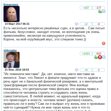
Бурантино
+107
-177
14 Март 2017 06:31
+2
-0
Есть несколько интересно решённых сцен, а в целом... Сам посыл
фильма, безусловно, находит отклик, но воплощение уж очень
прямолинейно, несмотря на кажущуюся утончённость.
Короче, на мой огрубевший вкус, это слишком тонко.))
vitkovalev
+1413
-610
21 Янв. 2016 18:53
+4
-1
"Их поменяли местами". Да, нет, конечно, никто местами не
менялся. Знал, что Леконт в финале придумает что-то эдакое и
речь идет не о банальной физической рокировке, а о ментальной
трансформации после физической смерти. Мне вообще
показалось, что центральная тема фильма это оценка права и
способности человека строить и создавать свою жизнь
самостоятельно. В любой момент, но идеальный вариант, когда
это происходит в юности, человек может (должен) сказать,
правильно ли я живу? Сам ли я выбрал эту жизнь или я проживаю
чей-то сценарий? Нужна ли мне такая жизнь или я что-то