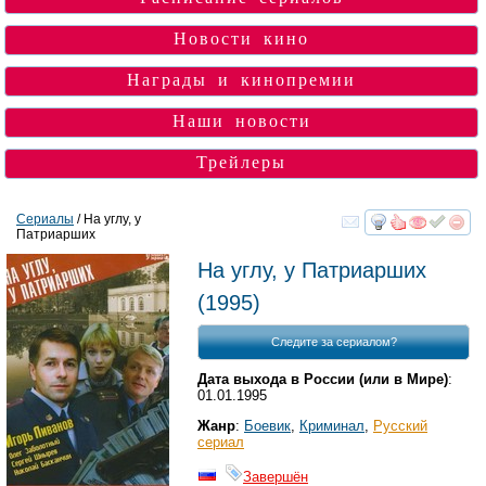
Новости кино
Награды и кинопремии
Наши новости
Трейлеры
Сериалы
/ На углу, у
Патриарших
смотреть
инте
На углу, у Патриарших
(1995)
Следите за сериалом?
Дата выхода в России (или в Мире)
:
01.01.1995
Жанр
:
Боевик
,
Криминал
,
Русский
сериал
Завершён