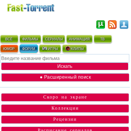
ВСЁ
ФИЛЬМЫ
СЕРИАЛЫ
АНИМАЦИЯ
ТВ
ЮМОР
ФОРУМ
ИГРЫ
КЛИПЫ
● Расширенный поиск
Скоро на экране
Коллекции
Рецензии
Расписание сериалов