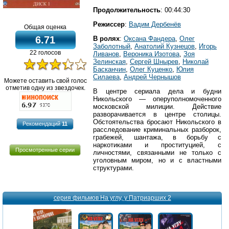
Продолжительность
: 00:44:30
Режиссер
:
Вадим Дербенёв
Общая оценка
6.71
В ролях
:
Оксана Фандера
,
Олег
Заболотный
,
Анатолий Кузнецов
,
Игорь
22 голосов
Ливанов
,
Вероника Изотова
,
Зоя
Зелинская
,
Сергей Шнырев
,
Николай
Басканчин
,
Олег Куценко
,
Юлия
Силаева
,
Андрей Чернышов
Можете оставить свой голос
отметив одну из звездочек.
В центре сериала дела и будни
Никольского — оперуполномоченного
московской милиции. Действие
разворачивается в центре столицы.
Обстоятельства бросают Никольского в
Рекомендаций
11
расследование криминальных разборок,
грабежей, шантажа, в борьбу с
наркотиками и проституцией, с
Просмотренные серии
личностями, связанными не только с
уголовным миром, но и с властными
структурами.
серия фильмов На углу, у Патриарших 2