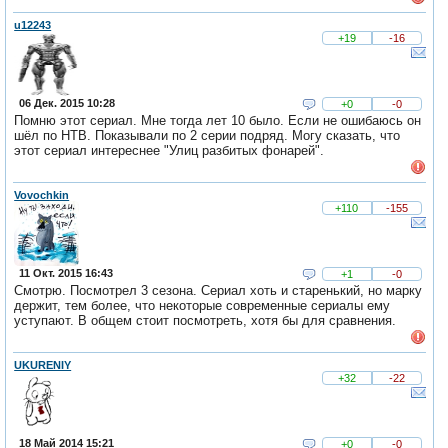
u12243
+19
-16
06 Дек. 2015 10:28
+0
-0
Помню этот сериал. Мне тогда лет 10 было. Если не ошибаюсь он
шёл по НТВ. Показывали по 2 серии подряд. Могу сказать, что
этот сериал интереснее "Улиц разбитых фонарей".
Vovochkin
+110
-155
11 Окт. 2015 16:43
+1
-0
Смотрю. Посмотрел 3 сезона. Сериал хоть и старенький, но марку
держит, тем более, что некоторые современные сериалы ему
уступают. В общем стоит посмотреть, хотя бы для сравнения.
UKURENIY
+32
-22
18 Май 2014 15:21
+0
-0