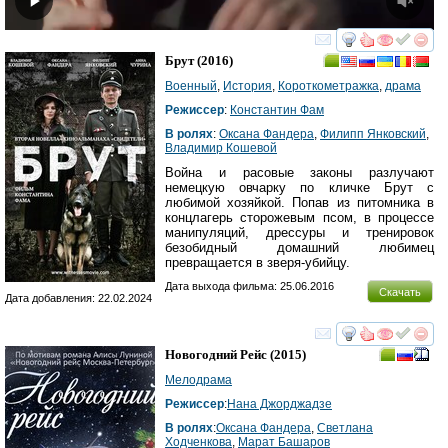
смотреть
инте
Брут
(2016)
Военный
,
История
,
Короткометражка
,
драма
Режиссер
:
Константин Фам
В ролях
:
Оксана Фандера
,
Филипп Янковский
,
Владимир Кошевой
Война и расовые законы разлучают
немецкую овчарку по кличке Брут с
любимой хозяйкой. Попав из питомника в
концлагерь сторожевым псом, в процессе
манипуляций, дрессуры и тренировок
безобидный домашний любимец
превращается в зверя-убийцу.
Дата выхода фильма: 25.06.2016
Скачать
Дата добавления: 22.02.2024
смотреть
инте
Новогодний Рейс
(2015)
Мелодрама
Режиссер
:
Нана Джорджадзе
В ролях
:
Оксана Фандера
,
Светлана
Ходченкова
,
Марат Башаров