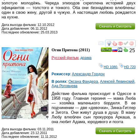
золотую молодёжь. Череда эпизодов скреплена историей двух
официантов — толстого и тонкого. Оба они безнадёжно влюблены:
один в свою жену, другой в чужую. А настоящая любовь рождается
на кухне.
Дата выхода фильма: 12.10.2012
Скачать и Смотреть
Дата добавления: 06.11.2012
Последнее обновление: 25.03.2013
смотреть
инте
Огни Притона
(2011)
25
Ray
Русский фильм
,
драма
HD 1080
,
HD 720
Режиссер
:
Александр Гордон
В ролях
:
Оксана Фандера
,
Алексей Левинский
,
Ада Роговцева
Действие фильма происходит в Одессе в
1958 году. Главная героиня — мама Люба
— хозяйка маленького борделя. В ее
подчинении — две «девочки», Зинка-Гитлер
и Зигота. Они живут душа в душу. В маму
Любу влюблен сын прокурора Аркаша, а
она любит Адама, юродивого и поэта
Дата выхода фильма: 03.11.2011
Скачать и Смотреть
Дата добавления: 23.12.2011
Последнее обновление: 11.11.2012