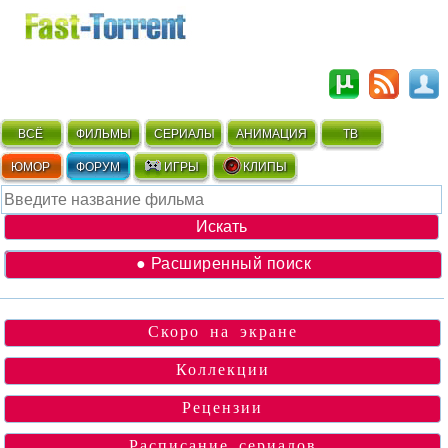
ВСЁ
ФИЛЬМЫ
СЕРИАЛЫ
АНИМАЦИЯ
ТВ
ЮМОР
ФОРУМ
ИГРЫ
КЛИПЫ
● Расширенный поиск
Скоро на экране
Коллекции
Рецензии
Расписание сериалов