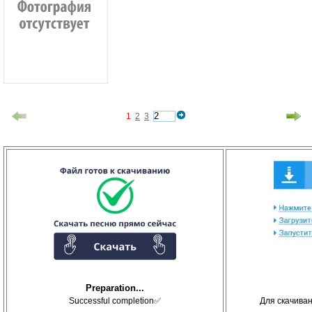
1
2
3
Preparation...
Successful completion✅
Для скачива