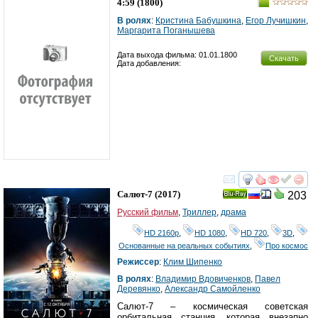
4:59
(1800)
В ролях
:
Кристина Бабушкина
,
Егор Лучишкин
,
Маргарита Поганышева
Дата выхода фильма: 01.01.1800
Скачать
Дата добавления:
смотреть
инте
Салют-7
(2017)
203
Ray
Русский фильм
,
Триллер
,
драма
HD 2160р
,
HD 1080
,
HD 720
,
3D
,
Основанные на реальных событиях
,
Про космос
Режиссер
:
Клим Шипенко
В ролях
:
Владимир Вдовиченков
,
Павел
Деревянко
,
Александр Самойленко
Салют-7 – космическая советская
орбитальная станция, которая внезапно