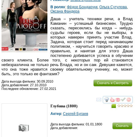
В ролях
:
Фёдор Бондарчук
,
Ольга Сутулова
,
Оксана Фандера
Даша – учитель техники речи, а Влад
Каманин – успешный бизнесмен. Трудно
сказать, пересеклись бы когда – нибудь
судьбы героев, если бы не выборы, в
которых намерен принять участие Влад.
Задача, которая стоит перед начинающим
политиком, - научиться говорить красиво и
правильно, и нанятая для этого Даша
постепенно добивается успеха в обучении
своего клиента. Более того, с некоторых пор ей становится
небезразлична не только речь Влада, но и он сам. Девушке кажется,
что она тоже нравится своему обаятельному ученику, но, может
быть, это только ее фантазия?
Дата выхода фильма: 30.09.2010
Скачать и Смотреть
Дата добавления: 27.10.2010
Последнее обновление: 27.02.2021
смотреть
инте
Глубина
(1800)
Актер
:
Сергей Бугаев
Дата выхода фильма: 01.01.1800
Скачать
Дата добавления: