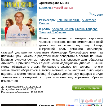
Христофорова
(2018)
Комедия
,
Русский фильм
HD 1080
Режиссеры
:
Евгений Шелякин
,
Анастасия
Сомова
В ролях
:
Алексей Гуськов
,
Оксана Фандера
,
Тимофей Трибунцев
Жизнь не вечна и каждый взрослый
человек это знает, но вот смириться с этой
данностью не всем под силу. Актер,
сыгравший роль римского легионера,
ставший достаточно известным Александр Христофоров имел за
плечами брак. Мысли о родственниках повергали в состояние шока.
Бывшая супруга считает своего мужа как опасную для общества
личность. Причиной тому служит некий медицинский диагноз. Сын не
желал общаться с отцом. Но самое страшное для актера, что его
жизнь может оборваться в любой момент, и он настанет либо через
неделю, а может через месяц. И судьба делает ему подарок в виде
знакомства с женщиной, которая помогает ему коренным образом
измениться.
Дата выхода фильма: 18.10.2018
Скачать и Смотреть
Дата добавления: 03.12.2018
Последнее обновление: 11.05.2021
смотреть
инте
Свидетели