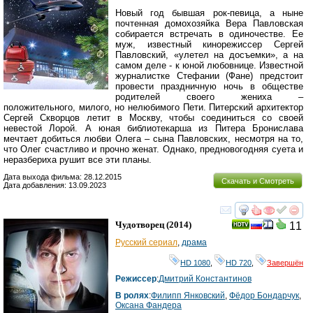
Новый год бывшая рок-певица, а ныне
почтенная домохозяйка Вера Павловская
собирается встречать в одиночестве. Ее
муж, известный кинорежиссер Сергей
Павловский, «улетел на досъемки», а на
самом деле - к юной любовнице. Известной
журналистке Стефании (Фане) предстоит
провести праздничную ночь в обществе
родителей своего жениха –
положительного, милого, но нелюбимого Пети. Питерский архитектор
Сергей Скворцов летит в Москву, чтобы соединиться со своей
невестой Лорой. А юная библиотекарша из Питера Бронислава
мечтает добиться любви Олега – сына Павловских, несмотря на то,
что Олег счастливо и прочно женат. Однако, предновогодняя суета и
неразбериха рушит все эти планы.
Дата выхода фильма: 28.12.2015
Скачать и Смотреть
Дата добавления: 13.09.2023
смотреть
инте
Чудотворец
(2014)
11
Русский сериал
,
драма
HD 1080
,
HD 720
,
Завершён
Режиссер
:
Дмитрий Константинов
В ролях
:
Филипп Янковский
,
Фёдор Бондарчук
,
Оксана Фандера