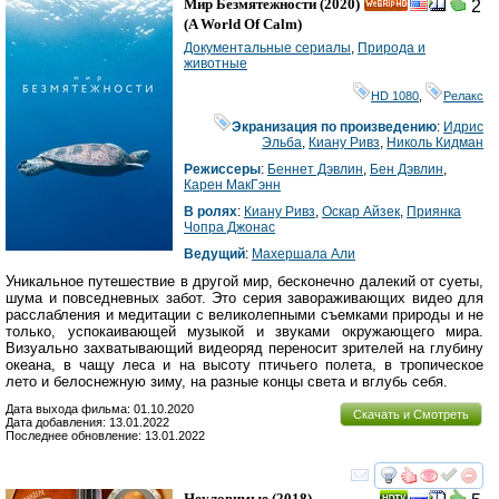
Мир Безмятежности
(2020)
2
HD
(
A World Of Calm
)
Документальные сериалы
,
Природа и
животные
HD 1080
,
Релакс
Экранизация по произведению
:
Идрис
Эльба
,
Киану Ривз
,
Николь Кидман
Режиссеры
:
Беннет Дэвлин
,
Бен Дэвлин
,
Карен МакГэнн
В ролях
:
Киану Ривз
,
Оскар Айзек
,
Приянка
Чопра Джонас
Ведущий
:
Махершала Али
Уникальное путешествие в другой мир, бесконечно далекий от суеты,
шума и повседневных забот. Это серия завораживающих видео для
расслабления и медитации с великолепными съемками природы и не
только, успокаивающей музыкой и звуками окружающего мира.
Визуально захватывающий видеоряд переносит зрителей на глубину
океана, в чащу леса и на высоту птичьего полета, в тропическое
лето и белоснежную зиму, на разные концы света и вглубь себя.
Дата выхода фильма: 01.10.2020
Скачать и Смотреть
Дата добавления: 13.01.2022
Последнее обновление: 13.01.2022
смотреть
инте
Неуловимые
(2018)