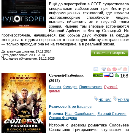
Ещё до перестройки в СССР существовала
специальная лаборатория при Институте
информационных технологий, где изучали
экстрасенсорные способности людей,
пытаясь объяснить их с научной точки
зрения. Именно там впервые встречаются
Николай Арбенин и Виктор Ставицкий. Их
противостояние, начавшееся, как борьба двух мужчин за сердце
женщины, с годами перерастает в настоящую «битву экстрасенсов»
— только проходит она не на телеэкране, а в реальной жизни.
Дата выхода фильма: 17.11.2014
Скачать и Смотреть
Дата добавления: 20.11.2014
Последнее обновление: 18.12.2025
смотреть
инте
Соловей-Разбойник
168
Ray
(2012)
Боевик
,
Комедия
,
Приключения
,
Русский
фильм
HD 1080
,
HD 720
Режиссер
:
Егор Баранов
В ролях
:
Иван Охлобыстин
,
Евгений Стычкин
,
Оксана Фандера
История о дерзком романтике Соловьёве
Севастьяне Григорьевиче, cтупившем по