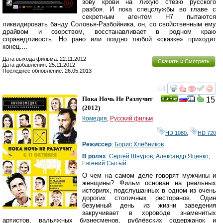
зову крови на лихую стезю русского
разбоя. И пока спецслужбы во главе с
секретным агентом Н7 пытаются
ликвидировать банду Соловья-Разбойника, он, со свойственным ему
драйвом и озорством, восстанавливает в родном краю
справедливость. Но рано или поздно любой «сказке» приходит
конец….
Дата выхода фильма: 22.11.2012
Скачать и Смотреть
Дата добавления: 25.11.2012
Последнее обновление: 26.05.2013
смотреть
инте
Пока Ночь Не Разлучит
15
Ray
(2012)
Комедия
,
Русский фильм
HD 1080
,
HD 720
Режиссер
:
Борис Хлебников
В ролях
:
Сергей Шнуров
,
Александр Яценко
,
Евгений Сытый
О чем на самом деле говорят мужчины и
женщины? Фильм основан на реальных
историях, подслушанных в одном из очень
дорогих столичных ресторанов. Один
безумный день из жизни заведения
закручивает в хороводе знаменитых
артистов, вальяжных бизнесменов, рублёвских содержанок и