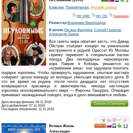
5
Комедия
,
Приключения
,
Русский сериал
HD 1080
,
HD 720
,
Завершён
Режиссер
:
Владимир Виноградов
В ролях
:
Оксана Фандера
,
Сергей Газаров
,
Александр Лыков
Все газеты мира облетает весть, что Давид
Ойстрах отыграет концерт на уникальном
инструменте в родной Одессе! Из Москвы
скрипку перевозят в специальном вагоне
поезда. Два легендарных черноморских
вора Лаврик и Кобзарь решаются на
«ограбление века»: они задумали похитить
подарок королевы. Чтобы провернуть задуманное, опытные мастера
собирают целую команду из молодых умельцев воровского дела. В
это же время на родину после почти двадцати лет отсутствия
возвращается красавица и авантюристка, некогда настоящая
королева околокриминального мира — Фирочка Танцорка. Операция
принимает неожиданный поворот, когда в дело вмешивается любовь.
Дата выхода фильма: 06.11.2018
Скачать и Смотреть
Дата добавления: 07.11.2018
Последнее обновление: 11.11.2018
смотреть
инте
Вечная Жизнь
12
HD
Александра