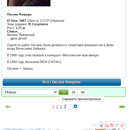
Оксана Фандера
07 Ноя. 1967
Одесса, СССР (Украина)
Знак зодиака:
♏ Скорпион
Рост:
1.71 м
Семья
:
Филипп Янковский
... двое детей
Одной из работ Оксаны была должность секретаря-машинистки в Доме
моды Вячеслава Зайцева.
В 1988 году участвовала в конкурсе «Московская красавица».
В 1993 году окончила РАТИ (ГИТИС).
Оксана — левша.
Всё
/ Оксана Фандера
15
25
50
Скрывать просмотренные
1
2
3
смотреть
инте