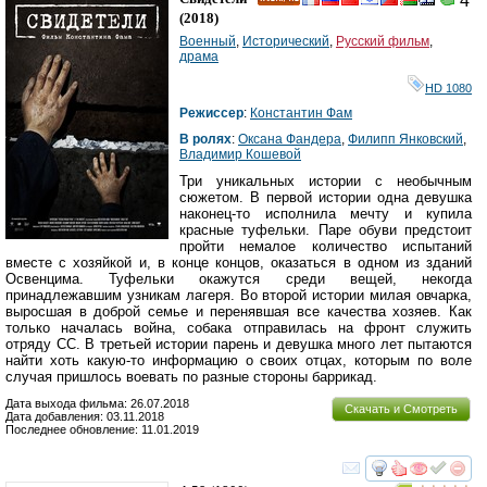
4
HD
(2018)
Военный
,
Исторический
,
Русский фильм
,
драма
HD 1080
Режиссер
:
Константин Фам
В ролях
:
Оксана Фандера
,
Филипп Янковский
,
Владимир Кошевой
Три уникальных истории с необычным
сюжетом. В первой истории одна девушка
наконец-то исполнила мечту и купила
красные туфельки. Паре обуви предстоит
пройти немалое количество испытаний
вместе с хозяйкой и, в конце концов, оказаться в одном из зданий
Освенцима. Туфельки окажутся среди вещей, некогда
принадлежавшим узникам лагеря. Во второй истории милая овчарка,
выросшая в доброй семье и перенявшая все качества хозяев. Как
только началась война, собака отправилась на фронт служить
отряду СС. В третьей истории парень и девушка много лет пытаются
найти хоть какую-то информацию о своих отцах, которым по воле
случая пришлось воевать по разные стороны баррикад.
Дата выхода фильма: 26.07.2018
Скачать и Смотреть
Дата добавления: 03.11.2018
Последнее обновление: 11.01.2019
смотреть
инте