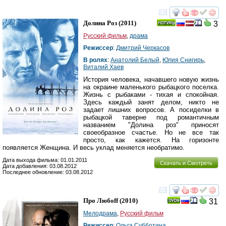
смотреть
инте
Долина Роз
(2011)
3
Русский фильм
,
драма
Режиссер
:
Дмитрий Черкасов
В ролях
:
Анатолий Белый
,
Юлия Снигирь
,
Виталий Хаев
История человека, начавшего новую жизнь
на окраине маленького рыбацкого поселка.
Жизнь с рыбаками - тихая и спокойная.
Здесь каждый занят делом, никто не
задает лишних вопросов. А посиделки в
рыбацкой таверне под романтичным
названием "Долина роз" приносят
своеобразное счастье. Но не все так
просто, как кажется. На горизонте
появляется Женщина. И весь уклад меняется необратимо.
Дата выхода фильма: 01.01.2011
Скачать и Смотреть
Дата добавления: 03.08.2012
Последнее обновление: 03.08.2012
смотреть
инте
Про Любоff
(2010)
31
Мелодрама
,
Русский фильм
Режиссер
:
Ольга Субботина