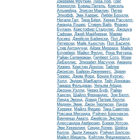
Джереми Фруткин
,
Лиза Лоб
,
Грег
Коннолли
,
Бэвиш Патель
,
Крисель
Альмейда
,
Элисон Маклин
,
Питер
Элкофф
,
Эми Харрис
,
Либби Брэдли
,
Натали Гал
,
Тина Бёрд
,
Хенни Расселл
,
Аманда Лэшер
,
Стивен Вайз
,
Франко
Булаон
,
Кристофер Стадулис
,
Джошуа
Сафран
,
Джей МакИнерни
,
Марми
Косико
,
Джейсон Бабински
,
Пол Джуд
Летерски
,
Майк Хьюстон
,
Пол Басиле
,
Стив Антонуччи
,
Айзек Мизрахи
,
Майкл
Блумберг
,
Майкл Филдс
,
Рона Фигуроа
,
Райан Силверман
,
Гилберт Сото
,
Мэри
ДеБеллис
,
Элизабет Масуччи
,
Аманда
Уоррен
,
Кристин Донлон
,
Тайлер
Джонсон
,
Байрон Дженнингс
,
Эдвин
Торрес
,
Джим Форд
,
Вонди Куртис-
Холл
,
Эндрю МакКарти
,
Тейт Донован
,
Тамара Фельдман
,
Уильям Абади
,
Джоэнн Уэлли
,
Чериз Буф
,
Райан
Хансен
,
Шайло Фернандес
,
Зои Белл
,
Линда Эмонд
,
Дэвид Патрик Келли
,
Медкен Эмик
,
Джон Терлески
,
Лаура
Хэрринг
,
Майлз Фишер
,
Тика Самптер
,
Роксана Мескида
,
Рэйчел Броснахэн
,
Винченцо Амато
,
Джейсон Энслер
,
Алессандра Амброзио
,
Бэрри Уотсон
,
Эми Хекерлинг
,
Синди Лопер
,
Шейла
Келли
,
Эшли Хиншоу
,
Рэйчел Билсон
,
Майкл Мишель
,
Кэйтлин Фицджералд
,