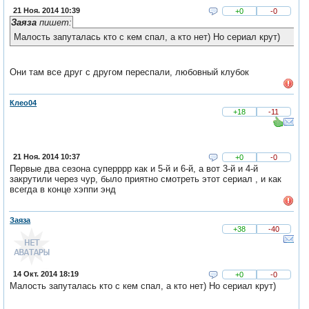
21 Ноя. 2014 10:39
+0
-0
Заяза
пишет:
Малость запуталась кто с кем спал, а кто нет) Но сериал крут)
Они там все друг с другом переспали, любовный клубок
Клео04
+18
-11
21 Ноя. 2014 10:37
+0
-0
Первые два сезона суперррр как и 5-й и 6-й, а вот 3-й и 4-й
закрутили через чур, было приятно смотреть этот сериал , и как
всегда в конце хэппи энд
Заяза
+38
-40
14 Окт. 2014 18:19
+0
-0
Малость запуталась кто с кем спал, а кто нет) Но сериал крут)