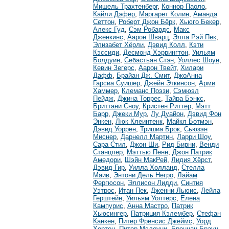
Мишель Трахтенберг
,
Коннор Паоло
,
Кайли Дэфер
,
Маргарет Колин
,
Аманда
Сеттон
,
Роберт Джон Бёрк
,
Хьюго Бекер
,
Алекс Гуд
,
Сэм Робардс
,
Макс
Дженкинс
,
Аарон Шварц
,
Элла Рэй Пек
,
Элизабет Хёрли
,
Дэвид Колл
,
Кэти
Кэссиди
,
Десмонд Хэррингтон
,
Уильям
Болдуин
,
Себастьян Стэн
,
Уоллес Шоун
,
Кевин Зегерс
,
Аарон Твейт
,
Хилари
Дафф
,
Брайан Дж. Смит
,
ДжоАнна
Гарсиа Суишер
,
Джейн Эткинсон
,
Арми
Хаммер
,
Клеманс Поэзи
,
Сэмюэл
Пейдж
,
Джина Торрес
,
Тайра Бэнкс
,
Бриттани Сноу
,
Кристен Риттер
,
Мэтт
Барр
,
Джеки Мур
,
Лу Дуайон
,
Дэвид Фон
Энкен
,
Люк Клеинтенк
,
Майкл Ботмэн
,
Дэвид Уоррен
,
Тришиа Брок
,
Сьюзэн
Миснер
,
Дарнелл Мартин
,
Ларри Шоу
,
Сара Стил
,
Джон Ши
,
Рид Бирни
,
Венди
Станцлер
,
Мэттью Пенн
,
Джон Патрик
Амедори
,
Шэйн МакРей
,
Лидия Хёрст
,
Дэвид Гир
,
Уилла Холланд
,
Стелла
Маив
,
Энтони Дель Негро
,
Лайам
Фергюсон
,
Эллисон Лидди
,
Синтия
Уэтрос
,
Итан Пек
,
Дженни Льюис
,
Лейла
Герштейн
,
Уильям Уолтерс
,
Елена
Кампурис
,
Анна Мастро
,
Патрик
Хьюсингер
,
Патриция Кэлембер
,
Стефан
Канкен
,
Питер Френсис Джеймс
,
Уорд
Хортон
,
Питер Мэлоуни
,
Бреннан Браун
,