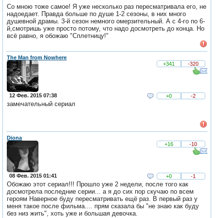
Со мною тоже самое! Я уже несколько раз пересматривала его, не
надоедает. Правда больше по душе 1-2 сезоны, в них много
душевной драмы. 3-й сезон немного омерзительный. А с 4-го по 6-
й,смотришь уже просто потому, что надо досмотреть до конца. Но
всё равно, я обожаю "Сплетницу!"
The Man from Nowhere
+341
-320
12 Фев. 2015 07:38
+0
-2
замечательный сериал
Diona
+16
-10
08 Фев. 2015 01:41
+0
-1
Обожаю этот сериал!!! Прошло уже 2 недели, после того как
досмотрела последние серии... а я до сих пор скучаю по всем
героям Наверное буду пересматривать ещё раз. В первый раз у
меня такое после фильма.... прям сказала бы "не знаю как буду
без низ жить", хоть уже и большая девочка.