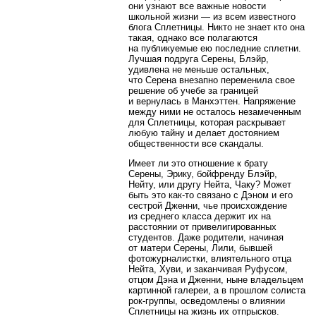
они узнают все важные новости
школьной жизни — из всем известного
блога Сплетницы. Никто не знает кто она
такая, однако все полагаются
на публикуемые ею последние сплетни.
Лучшая подруга Серены, Блэйр,
удивлена не меньше остальных,
что Серена внезапно переменила свое
решение об учебе за границей
и вернулась в Манхэттен. Напряжение
между ними не осталось незамеченным
для Сплетницы, которая раскрывает
любую тайну и делает достоянием
общественности все скандалы.
Имеет ли это отношение к брату
Серены, Эрику, бойфренду Блэйр,
Нейту, или другу Нейта, Чаку? Может
быть это как-то связано с Дэном и его
сестрой Дженни, чье происхождение
из среднего класса держит их на
расстоянии от привелигированных
студентов. Даже родители, начиная
от матери Серены, Лили, бывшей
фотожурналистки, влиятельного отца
Нейта, Хуви, и заканчивая Руфусом,
отцом Дэна и Дженни, ныне владельцем
картинной галереи, а в прошлом солиста
рок-группы, осведомлены о влиянии
Сплетницы на жизнь их отпрысков.