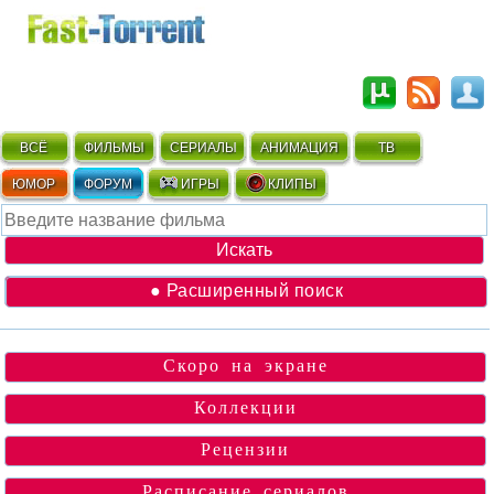
ВСЁ
ФИЛЬМЫ
СЕРИАЛЫ
АНИМАЦИЯ
ТВ
ЮМОР
ФОРУМ
ИГРЫ
КЛИПЫ
● Расширенный поиск
Скоро на экране
Коллекции
Рецензии
Расписание сериалов