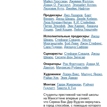
Майкл Гроссман
,
Джимми Фэллон
,
Дэвид О. Расселл
,
Элизабет Аллен
,
Людовик Куто
,
Джеймс Нафтон
Продюсеры
:
Джо Лазаров
,
Барт
Венрич
,
Джош Шварц
,
Джейк Коберн
,
Лиза Кочран-Нилан
,
К.Й. Стейнберг
,
Питер Элкофф
,
Эми Харрис
,
Аманда
Лэшер
,
Трей Кошия
,
Лейла Герштейн
Исполнительные продюсеры
:
Джош
Шварц
,
Стефани Сэвадж
,
Лесли
Морганштейн
,
Боб Леви
,
Джон Стефенс
,
Сара Гудман
,
Джошуа Сафран
Сценаристы
:
Стефани Сэвадж
,
Джош
Шварц
,
Сесили фон Зигесар
Операторы
:
Рон Фортунато
,
Дэвид М.
Данлэп
,
Маурисио Рубинстейн
Художники
:
Лорен Викс
,
Малчус Яноко
,
Райан Хек
,
Эрик Даман
Монтаж
:
Гарри Жиержиан
,
Рэйчел
Гудлетт
,
Тимоти А Гуд
Студенты престижной частной школы
на Манхэттене впервые узнают,
что Серена Ван Дер Вудсен вернулась
в город способом, с помощью которого