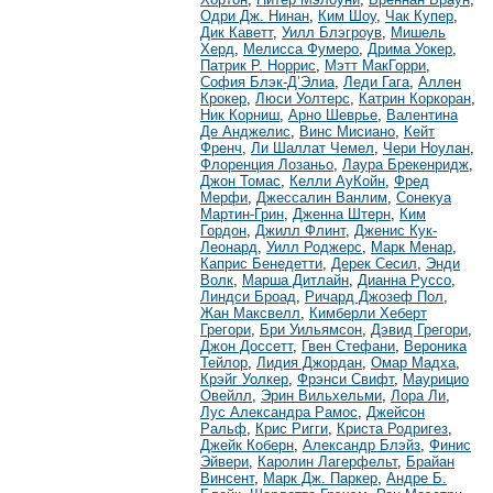
Одри Дж. Нинан
,
Ким Шоу
,
Чак Купер
,
Дик Каветт
,
Уилл Блэгроув
,
Мишель
Херд
,
Мелисса Фумеро
,
Дрима Уокер
,
Патрик Р. Норрис
,
Мэтт МакГорри
,
София Блэк-Д’Элиа
,
Леди Гага
,
Аллен
Крокер
,
Люси Уолтерс
,
Катрин Коркоран
,
Ник Корниш
,
Арно Шеврье
,
Валентина
Де Анджелис
,
Винс Мисиано
,
Кейт
Френч
,
Ли Шаллат Чемел
,
Чери Ноулан
,
Флоренция Лозаньо
,
Лаура Брекенридж
,
Джон Томас
,
Келли АуКойн
,
Фред
Мерфи
,
Джессалин Ванлим
,
Сонекуа
Мартин-Грин
,
Дженна Штерн
,
Ким
Гордон
,
Джилл Флинт
,
Дженис Кук-
Леонард
,
Уилл Роджерс
,
Марк Менар
,
Каприс Бенедетти
,
Дерек Сесил
,
Энди
Волк
,
Марша Дитлайн
,
Дианна Руссо
,
Линдси Броад
,
Ричард Джозеф Пол
,
Жан Максвелл
,
Кимберли Хеберт
Грегори
,
Бри Уильямсон
,
Дэвид Грегори
,
Джон Доссетт
,
Гвен Стефани
,
Вероника
Тейлор
,
Лидия Джордан
,
Омар Мадха
,
Крэйг Уолкер
,
Фрэнси Свифт
,
Маурицио
Овейлл
,
Эрин Вильхельми
,
Лора Ли
,
Лус Александра Рамос
,
Джейсон
Ральф
,
Крис Ригги
,
Криста Родригез
,
Джейк Коберн
,
Александр Блэйз
,
Финис
Эйвери
,
Каролин Лагерфельт
,
Брайан
Винсент
,
Марк Дж. Паркер
,
Андре Б.