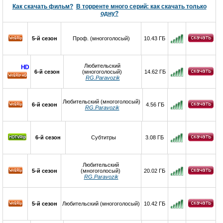
Как скачать фильм?
В торренте много серий: как скачать только
одну?
5-й сезон
Проф. (многоголосый)
10.43 ГБ
Любительский
HD
6-й сезон
(многоголосый)
14.62 ГБ
RG.Paravozik
HD
Любительский (многоголосый)
6-й сезон
4.56 ГБ
RG.Paravozik
6-й сезон
Субтитры
3.08 ГБ
Любительский
5-й сезон
(многоголосый)
20.02 ГБ
RG.Paravozik
5-й сезон
Любительский (многоголосый)
10.42 ГБ