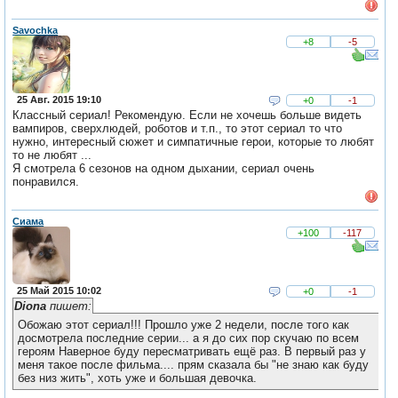
Savochka
+8
-5
25 Авг. 2015 19:10
+0
-1
Классный сериал! Рекомендую. Если не хочешь больше видеть
вампиров, сверхлюдей, роботов и т.п., то этот сериал то что
нужно, интересный сюжет и симпатичные герои, которые то любят
то не любят ...
Я смотрела 6 сезонов на одном дыхании, сериал очень
понравился.
Сиама
+100
-117
25 Май 2015 10:02
+0
-1
Diona
пишет:
Обожаю этот сериал!!! Прошло уже 2 недели, после того как
досмотрела последние серии... а я до сих пор скучаю по всем
героям Наверное буду пересматривать ещё раз. В первый раз у
меня такое после фильма.... прям сказала бы "не знаю как буду
без низ жить", хоть уже и большая девочка.