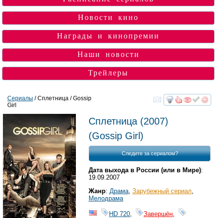
Новости кино
Награды и кинопремии
Наши новости
Трейлеры
Сериалы
/ Сплетница / Gossip
Girl
смотреть
инте
Сплетница
(2007)
(
Gossip Girl
)
Следите за сериалом?
Дата выхода в России (или в Мире)
:
19.09.2007
Жанр
:
Драма
,
Зарубежный сериал
,
Мелодрама
HD 720
,
Завершён
,