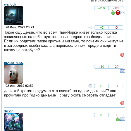
Всего сообщений 373
warlock
+110
-111
20 Фев. 2022 20:21
+0
-0
Такое ощущение, что во всем Нью-Йорке живет только горстка
зацикленных на себе, пустоголовых подростков-бездельников.
Если их родители такие крутые и богатые, то почему они живут не
в загородных особняках, а в перенаселенном городе и ездят в
школу на автобусе?
id237818055
+10
-29
02 Авг. 2019 02:59
+3
-0
да какой кретин придумал это клише" на одном дыхании"? как
прочитаю про "одно дыхание", сразу охота смотреть отпадает
Хизар
+0
-1