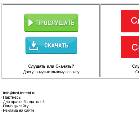
Слушать или Скачать?
Сл
Доступ к музыкальному сервису
С
info@fast-torrent.ru
Партнёры
Для правообладателей
Помощь сайту
Реклама на сайте