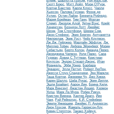
Блейк
,
Шарлотта Грэхэм
,
Рон Маэстри
,
Скотт Брюс
,
Мэтт Дойл
,
Мэри О’Рурк
,
Кортни Бакстер
,
Карли Клосс
,
Чарли
Хьюсон
,
Палома Гусман
,
Фрэнк де
Хулио
,
Остин Лайзи
,
Беннита Робледо
,
Мария Брейман
,
Тим Ганн
,
Морган
Слемп
,
Джордж Алой
,
Уитни Вэнс
,
Крейг
Хенингсен
,
Брэндон Лотт
,
Джеймс
Шрэм
,
Том Стрэтфорд
,
Шерри Сом
,
Джон Стефенс
,
Эрих Берген
,
Антуанетта
Никпрелаж
,
Эрик Уэст
,
Чейз Коулмэн
,
Дж.Дж. Гейджер
,
Марлайн Эффлэк
,
Дж.
Миллер Тобин
,
Дебора Эйзенберг
,
Морин
Себастьян
,
Берто Колон
,
Аманда Перез
,
Джорджина Чапмэн
,
Уоли Паркс
,
Сара
Гудман
,
Дэвид С.Туттман
,
Кристиан
Коулсон
,
Эндрю Стюарт-Джонс
,
Итан
Франкель
,
Эбби Уокер
,
Барбара
Эдвардс
,
Элли Петтит
,
Роберт ЛюПон
,
Джесси Стоун Спадаччини
,
Энн Маркли
,
Таша Кортни
,
Джереми Чу
,
Джо Хикки
,
Карен Шалло
,
Цаба Лукас
,
Эрин Дилли
,
Эшли Брайант
,
Аарон Дин
,
Брина Хили
,
Марк Винсент
,
Джастин Дошер
,
Хэрмон
Уолш
,
Марк Ла Мура
,
Робин Рикун
,
Кристин Виенна
,
Хантер Драго
,
Йин
Чанг
,
Рэй Рейнолдс
,
К.Й. Стейнберг
,
Эмили Уикершем
,
Джеймс П. Андерсон
,
Дион Грэхэм
,
Жамаль Гаррисон-Лоу
,
Кевин Степлтон
,
Такако Хэйвуд
,