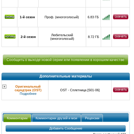
1-й сезон
Проф. (многоголосый)
6.83 ГБ
Любительский
2-й сезон
8.72 ГБ
(многоголосый)
Сообщить о выходе новой серии или появлении в хорошем качестве
Дополнительные материалы
Оригинальный
саундтрек (OST)
OST - Сплетница [S01-06]
Подробнее
Комментарии
Комментарии друзей и мои
Рецензии
Добавить Сообщение