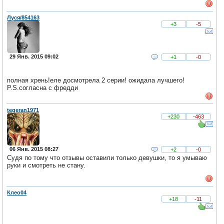
Луся/854163
+3
-5
29 Янв. 2015 09:02
+1
-0
полная хрень!еле досмотрела 2 серии! ожидала лучшего!
P.S.согласна с фредди
tegeran1971
+230
-463
06 Янв. 2015 08:27
+2
-0
Судя по тому что отзывы оставили только девушки, то я умываю
руки и смотреть не стану.
Клео04
+18
-11