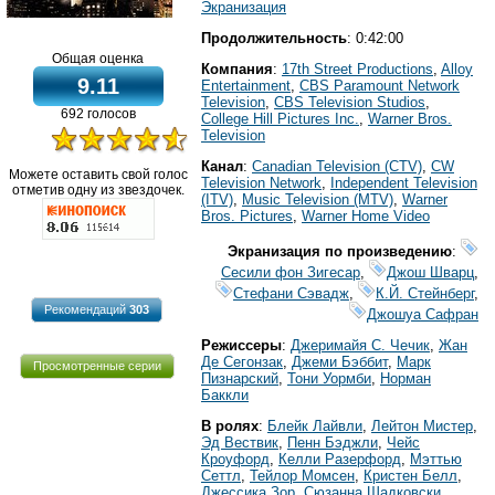
Экранизация
Продолжительность
: 0:42:00
Общая оценка
Компания
:
17th Street Productions
,
Alloy
9.11
Entertainment
,
CBS Paramount Network
Television
,
CBS Television Studios
,
692 голосов
College Hill Pictures Inc.
,
Warner Bros.
Television
Канал
:
Canadian Television (CTV)
,
CW
Можете оставить свой голос
Television Network
,
Independent Television
отметив одну из звездочек.
(ITV)
,
Music Television (MTV)
,
Warner
Bros. Pictures
,
Warner Home Video
Экранизация по произведению
:
Сесили фон Зигесар
,
Джош Шварц
,
Стефани Сэвадж
,
К.Й. Стейнберг
,
Рекомендаций
303
Джошуа Сафран
Режиссеры
:
Джеримайя С. Чечик
,
Жан
Де Сегонзак
,
Джеми Бэббит
,
Марк
Просмотренные серии
Пизнарский
,
Тони Уормби
,
Норман
Баккли
В ролях
:
Блейк Лайвли
,
Лейтон Мистер
,
Эд Вествик
,
Пенн Бэджли
,
Чейс
Кроуфорд
,
Келли Разерфорд
,
Мэттью
Сеттл
,
Тейлор Момсен
,
Кристен Белл
,
Джессика Зор
,
Сюзанна Шадковски
,