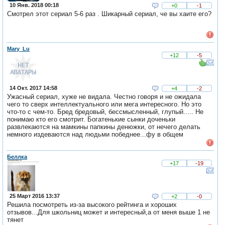
10 Янв. 2018 00:18
+0
-1
Смотрел этот сериал 5-6 раз . Шикарный сериал, че вы хаите его?
Mary_Lu
+12
-5
14 Окт. 2017 14:58
+4
-2
Ужасный сериал, хуже не видала. Честно говоря и не ожидала
чего то сверх интеллектуального или мега интересного. Но это
что-то с чем-то. Бред бредовый, бессмысленный, глупый..... Не
понимаю кто его смотрит. Богатенькие сынки доченьки
развлекаются на мамкины папкины денюжки, от нечего делать
немного издеваются над людьми победнее...фу в общем
Беллка
+17
-19
25 Март 2016 13:37
+2
-0
Решила посмотреть из-за высокого рейтинга и хороших
отзывов...Для школьниц может и интересный,а от меня выше 1 не
тянет