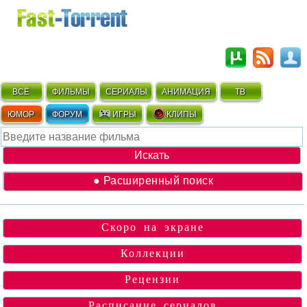
ВСЁ
ФИЛЬМЫ
СЕРИАЛЫ
АНИМАЦИЯ
ТВ
ЮМОР
ФОРУМ
ИГРЫ
КЛИПЫ
● Расширенный поиск
Скоро на экране
Коллекции
Рецензии
Расписание сериалов