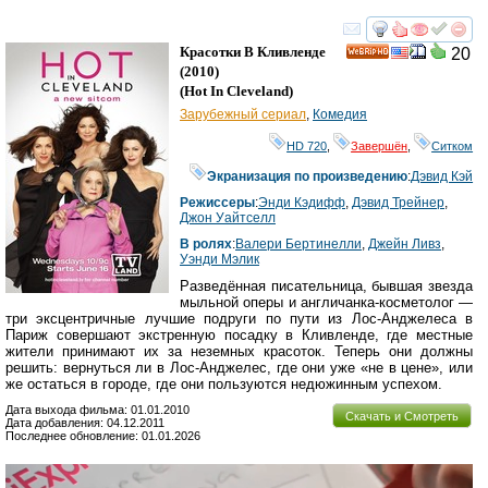
смотреть
инте
Красотки В Кливленде
20
HD
(2010)
(
Hot In Cleveland
)
Зарубежный сериал
,
Комедия
HD 720
,
Завершён
,
Ситком
Экранизация по произведению
:
Дэвид Кэй
Режиссеры
:
Энди Кэдифф
,
Дэвид Трейнер
,
Джон Уайтселл
В ролях
:
Валери Бертинелли
,
Джейн Ливз
,
Уэнди Мэлик
Разведённая писательница, бывшая звезда
мыльной оперы и англичанка-косметолог —
три эксцентричные лучшие подруги по пути из Лос-Анджелеса в
Париж совершают экстренную посадку в Кливленде, где местные
жители принимают их за неземных красоток. Теперь они должны
решить: вернуться ли в Лос-Анджелес, где они уже «не в цене», или
же остаться в городе, где они пользуются недюжинным успехом.
Дата выхода фильма: 01.01.2010
Скачать и Смотреть
Дата добавления: 04.12.2011
Последнее обновление: 01.01.2026