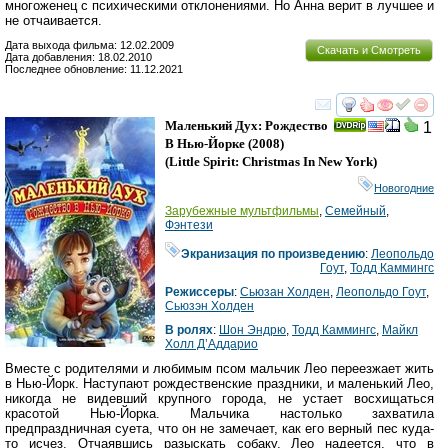
многоженец с психическими отклонениями. Но Анна верит в лучшее и
не отчаивается.
Дата выхода фильма: 12.02.2009
Скачать и Смотреть
Дата добавления: 18.02.2010
Последнее обновление: 11.12.2021
смотреть
инте
Маленький Дух: Рождество
1
В Нью-Йорке
(2008)
(
Little Spirit: Christmas In New York
)
Новогодние
Зарубежные мультфильмы
,
Семейный
,
Фэнтези
Экранизация по произведению
:
Леопольдо
Гоут
,
Тодд Каммингс
Режиссеры
:
Сьюзан Холден
,
Леопольдо Гоут
,
Сьюзэн Холден
В ролях
:
Шон Эндрю
,
Тодд Каммингс
,
Майкл
Холл Д’Аддарио
Вместе с родителями и любимым псом мальчик Лео переезжает жить
в Нью-Йорк. Наступают рождественские праздники, и маленький Лео,
никогда не видевший крупного города, не устает восхищаться
красотой Нью-Йорка. Мальчика настолько захватила
предпраздничная суета, что он не замечает, как его верный пес куда-
то исчез. Отчаявшись разыскать собаку, Лео надеется, что в