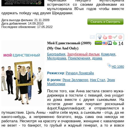
Черепашки текущего мультсериала
встречаются со своими двойниками из
мультсериала 80-ых годов чтобы вместе
одержать победу над двумя Шредерами.
Дата выхода фильма: 21.11.2009
Скачать и Смотреть
Дата добавления: 14.09.2010
Последнее обновление: 17.05.2022
смотреть
инте
Мой Единственный
(2009)
14
(
My One And Only
)
Биография
,
Зарубежный фильм
,
Комедия
,
Мелодрама
,
Приключения
,
драма
HD 1080
Режиссер
:
Ричард Лонкрэйн
В ролях
:
Рене Зеллвегер
,
Ник Стал
,
Эрик
МакКормак
После того, как Анна застала своего мужа-
дирижера в постели с певицей, она уходит
из дома вместе с двумя сыновьями. На
остаток денег они покупают роскошный
&quot;Кадиллак&quot; и отправляются в
путешествие. Цель Анны - найти себе мужа, а сыновьям - отца, да не
какого-нибудь, а непременно богатого, ведь сама она никогда не
работала. Несмотря на красоту и очарование, женщине с кавалерами
не везет - то банкрот, то грубый и жадный генерал, а то и вовсе