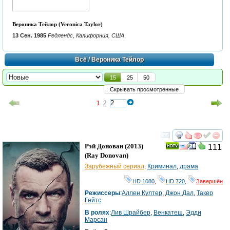
Вероника Тейлор (Veronica Taylor)
13 Сен. 1985
Редлендс, Калифорния, США
Всё
/ Вероника Тейлор
15
25
50
Скрывать просмотренные
1
2
смотреть
инте
Рэй Донован
(2013)
111
(
Ray Donovan
)
Зарубежный сериал
,
Криминал
,
драма
HD 1080
,
HD 720
,
Завершён
Режиссеры
:
Аллен Култер
,
Джон Дал
,
Такер
Гейтс
В ролях
:
Лив Шрайбер
,
Венкатеш
,
Эдди
Марсан