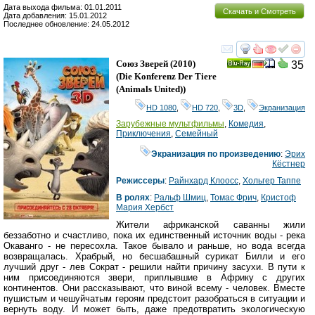
Дата выхода фильма: 01.01.2011
Скачать и Смотреть
Дата добавления: 15.01.2012
Последнее обновление: 24.05.2012
смотреть
инте
Союз Зверей
(2010)
35
Ray
(
Die Konferenz Der Tiere
(Animals United)
)
HD 1080
,
HD 720
,
3D
,
Экранизация
Зарубежные мультфильмы
,
Комедия
,
Приключения
,
Семейный
Экранизация по произведению
:
Эрих
Кёстнер
Режиссеры
:
Райнхард Клоосс
,
Хольгер Таппе
В ролях
:
Ральф Шмиц
,
Томас Фрич
,
Кристоф
Мария Хербст
Жители африканской саванны жили
беззаботно и счастливо, пока их единственный источник воды - река
Окаванго - не пересохла. Такое бывало и раньше, но вода всегда
возвращалась. Храбрый, но бесшабашный сурикат Билли и его
лучший друг - лев Сократ - решили найти причину засухи. В пути к
ним присоединяются звери, приплывшие в Африку с других
континентов. Они рассказывают, что виной всему - человек. Вместе
пушистым и чешуйчатым героям предстоит разобраться в ситуации и
вернуть воду. И может быть, даже предотвратить экологическую