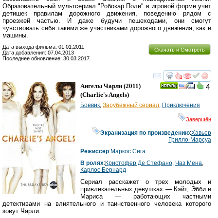
Образовательный мультсериал "Робокар Поли" в игровой форме учит
детишек правилам дорожного движения, поведению рядом с
проезжей частью. И даже будучи пешеходами, они смогут
чувствовать себя такими же участниками дорожного движения, как и
машины.
Дата выхода фильма: 01.01.2011
Скачать и Смотреть
Дата добавления: 07.04.2013
Последнее обновление: 30.03.2017
смотреть
инте
Ангелы Чарли
(2011)
4
(
Charlie's Angels
)
Боевик
,
Зарубежный сериал
,
Приключения
Завершён
Экранизация по произведению
:
Хавьер
Грилло-Марсуа
Режиссер
:
Маркос Сига
В ролях
:
Кристофер Де Стефано
,
Чаз Мена
,
Карлос Бернард
Сериал расскажет о трех молодых и
привлекательных девушках — Кэйт, Эбби и
Мариса — работающих частными
детективами на влиятельного и таинственного человека которого
зовут Чарли.