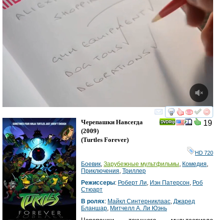
смотреть
инте
Черепашки Навсегда
19
(2009)
(
Turtles Forever
)
HD 720
Боевик
,
Зарубежные мультфильмы
,
Комедия
,
Приключения
,
Триллер
Режиссеры
:
Роберт Ли
,
Иэн Патерсон
,
Роб
Стюарт
В ролях
:
Майкл Синтерниклаас
,
Джаред
Бланшар
,
Митчелл А. Ли Юэнь