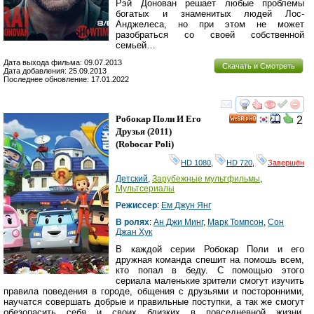
Рэй Донован решает любые проблемы
богатых и знаменитых людей Лос-
Анджелеса, но при этом не может
разобраться со своей собственной
семьей…
Дата выхода фильма: 09.07.2013
Скачать и Смотреть
Дата добавления: 25.09.2013
Последнее обновление: 17.01.2022
смотреть
инте
Робокар Поли И Его
2
HD
Друзья
(2011)
(
Robocar Poli
)
HD 1080
,
HD 720
,
Завершён
Детский
,
Зарубежные мультфильмы
,
Мультсериалы
Режиссер
:
Ем Джун Янг
В ролях
:
Ан Джи Минг
,
Марк Томпсон
,
Сон
Джан Хук
В каждой серии Робокар Поли и его
дружная команда спешит на помошь всем,
кто попал в беду. С помощью этого
сериала маленькие зрители смогут изучить
правила поведения в городе, общения с друзьями и посторонними,
научатся совершать добрые и правильные поступки, а так же смогут
обезопасить себя и своих близких в повседневной жизни.