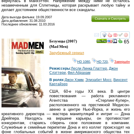
вернулась в Манхэттен. Напряжение между ними не осталось
незамеченным для Сплетницы, которая раскрывает любую тайну и
делает достоянием общественности все скандалы.
Дата выхода фильма: 19.09.2007
Скачать и Смотреть
Дата добавления: 31.08.2010
Последнее обновление: 11.03.2016
смотреть
инте
Безумцы
(2007)
65
Ray
(
Mad Men
)
Зарубежный сериал
HD 1080
,
HD 720
,
Завершён
Режиссеры
:
Лесли Линка Глаттер
,
Джон
Слэттери
,
Фил Абрахам
В ролях
:
Джон Хэмм
,
Элизабет Мосс
,
Винсент
Картайзер
США, 60-е годы ХХ века. В центре
повествования — работа рекламного
Агентства «Стерлинг-Купер»,
расположенного на престижной Медисон-
авеню в центре Нью-Йорка, и жизнь его
креативного директора — мастера манипуляций и интриг — Дона
Дрейпера. Находясь на вершине карьеры, он противостоит
конкурентам, стараясь сберечь своe положение в компании.
Служебные и семейные перипетии Дона и его коллег происходят на
фоне глобальных событий в жизни американского общества тех