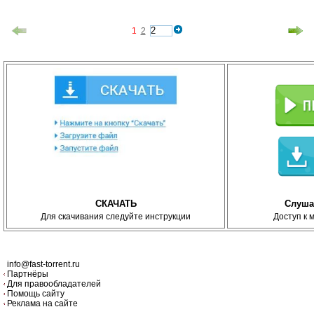
1
2
СКАЧАТЬ
Слуша
Для скачивания следуйте инструкции
Доступ к 
info@fast-torrent.ru
Партнёры
Для правообладателей
Помощь сайту
Реклама на сайте