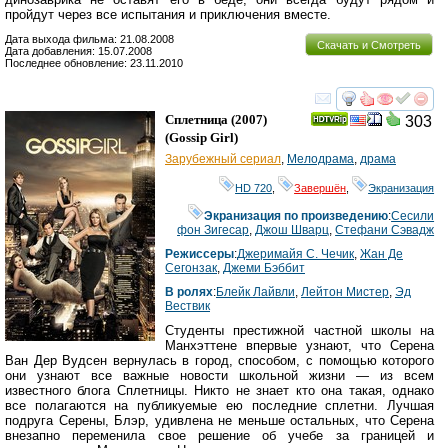
пройдут через все испытания и приключения вместе.
Дата выхода фильма: 21.08.2008
Скачать и Смотреть
Дата добавления: 15.07.2008
Последнее обновление: 23.11.2010
смотреть
инте
Сплетница
(2007)
303
(
Gossip Girl
)
Зарубежный сериал
,
Мелодрама
,
драма
HD 720
,
Завершён
,
Экранизация
Экранизация по произведению
:
Сесили
фон Зигесар
,
Джош Шварц
,
Стефани Сэвадж
Режиссеры
:
Джеримайя С. Чечик
,
Жан Де
Сегонзак
,
Джеми Бэббит
В ролях
:
Блейк Лайвли
,
Лейтон Мистер
,
Эд
Вествик
Студенты престижной частной школы на
Манхэттене впервые узнают, что Серена
Ван Дер Вудсен вернулась в город, способом, с помощью которого
они узнают все важные новости школьной жизни — из всем
известного блога Сплетницы. Никто не знает кто она такая, однако
все полагаются на публикуемые ею последние сплетни. Лучшая
подруга Серены, Блэр, удивлена не меньше остальных, что Серена
внезапно переменила свое решение об учебе за границей и