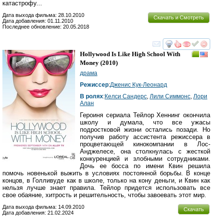
катастрофу...
Дата выхода фильма: 28.10.2010
Скачать и Смотреть
Дата добавления: 01.11.2010
Последнее обновление: 20.05.2018
смотреть
инте
Hollywood Is Like High School With
Money
(2010)
драма
Режиссер
:
Дженис Кук-Леонард
В ролях
:
Келси Сандерс
,
Лили Симмонс
,
Лори
Алан
Героиня сериала Тейлор Хеннинг окончила
школу и думала, что все ужасы
подростковой жизни остались позади. Но
получив работу ассистента режиссера в
процветающей кинокомпании в Лос-
Анджелесе, она столкнулась с жесткой
конкуренцией и злобными сотрудниками.
Дочь ее босса по имени Квин решила
помочь новенькой выжить в условиях постоянной борьбы. В конце
концов, в Голливуде как в школе, только на кону деньги, и Квин как
нельзя лучше знает правила. Тейлор придется использовать все
свое обаяние, хитрость и решительность, чтобы завоевать этот мир.
Дата выхода фильма: 14.09.2010
Скачать
Дата добавления: 21.02.2024