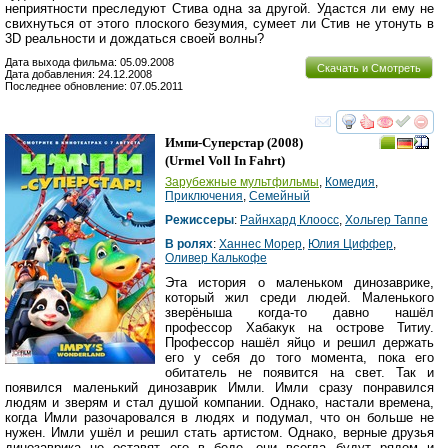
неприятности преследуют Стива одна за другой. Удастся ли ему не
свихнуться от этого плоского безумия, сумеет ли Стив не утонуть в
3D реальности и дождаться своей волны?
Дата выхода фильма: 05.09.2008
Скачать и Смотреть
Дата добавления: 24.12.2008
Последнее обновление: 07.05.2011
смотреть
инте
Импи-Суперстар
(2008)
(
Urmel Voll In Fahrt
)
Зарубежные мультфильмы
,
Комедия
,
Приключения
,
Семейный
Режиссеры
:
Райнхард Клоосс
,
Хольгер Таппе
В ролях
:
Ханнес Морер
,
Юлия Циффер
,
Оливер Калькофе
Эта история о маленьком динозаврике,
который жил среди людей. Маленького
зверёныша когда-то давно нашёл
профессор Хабакук на острове Титиу.
Профессор нашёл яйцо и решил держать
его у себя до того момента, пока его
обитатель не появится на свет. Так и
появился маленький динозаврик Имли. Имли сразу понравился
людям и зверям и стал душой компании. Однако, настали времена,
когда Имли разочаровался в людях и подумал, что он больше не
нужен. Имли ушёл и решил стать артистом. Однако, верные друзья
динозаврика не оставят его в беде, они всегда будут рядом и