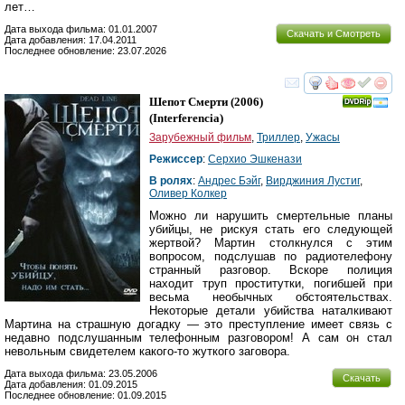
лет…
Дата выхода фильма: 01.01.2007
Скачать и Смотреть
Дата добавления: 17.04.2011
Последнее обновление: 23.07.2026
смотреть
инте
Шепот Смерти
(2006)
(
Interferencia
)
Зарубежный фильм
,
Триллер
,
Ужасы
Режиссер
:
Серхио Эшкенази
В ролях
:
Андрес Бэйг
,
Вирджиния Лустиг
,
Оливер Колкер
Можно ли нарушить смертельные планы
убийцы, не рискуя стать его следующей
жертвой? Мартин столкнулся с этим
вопросом, подслушав по радиотелефону
странный разговор. Вскоре полиция
находит труп проститутки, погибшей при
весьма необычных обстоятельствах.
Некоторые детали убийства наталкивают
Мартина на страшную догадку — это преступление имеет связь с
недавно подслушанным телефонным разговором! А сам он стал
невольным свидетелем какого-то жуткого заговора.
Дата выхода фильма: 23.05.2006
Скачать
Дата добавления: 01.09.2015
Последнее обновление: 01.09.2015