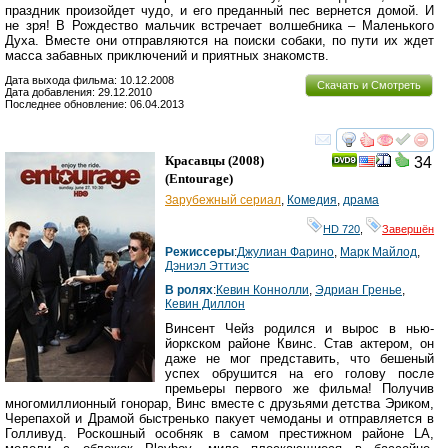
праздник произойдет чудо, и его преданный пес вернется домой. И
не зря! В Рождество мальчик встречает волшебника – Маленького
Духа. Вместе они отправляются на поиски собаки, по пути их ждет
масса забавных приключений и приятных знакомств.
Дата выхода фильма: 10.12.2008
Скачать и Смотреть
Дата добавления: 29.12.2010
Последнее обновление: 06.04.2013
смотреть
инте
Красавцы
(2008)
34
(
Entourage
)
Зарубежный сериал
,
Комедия
,
драма
HD 720
,
Завершён
Режиссеры
:
Джулиан Фарино
,
Марк Майлод
,
Дэниэл Эттиэс
В ролях
:
Кевин Коннолли
,
Эдриан Гренье
,
Кевин Диллон
Винсент Чейз родился и вырос в нью-
йоркском районе Квинс. Став актером, он
даже не мог представить, что бешеный
успех обрушится на его голову после
премьеры первого же фильма! Получив
многомиллионный гонорар, Винс вместе с друзьями детства Эриком,
Черепахой и Драмой быстренько пакует чемоданы и отправляется в
Голливуд. Роскошный особняк в самом престижном районе LA,