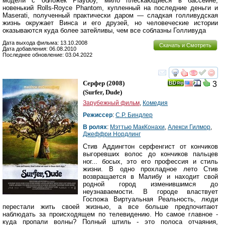
модели с обложек Playboy, мило плескающиеся в бассейне,
новенький Rolls-Royce Phantom, купленный на последние деньги и
Maserati, полученный практически даром — сладкая голливудская
жизнь окружает Винса и его друзей, но человеческие истории
оказываются куда более затейливы, чем все соблазны Голливуда
Дата выхода фильма: 13.10.2008
Скачать и Смотреть
Дата добавления: 06.08.2010
Последнее обновление: 03.04.2022
смотреть
инте
Серфер
(2008)
3
(
Surfer, Dude
)
Зарубежный фильм
,
Комедия
Режиссер
:
С.Р. Биндлер
В ролях
:
Мэттью МакКонахи
,
Алекси Гилмор
,
Джеффри Нордлинг
Стив Аддингтон серфенгист от кончиков
выгоревших волос до кончиков пальцев
ног... босых, это его профессия и стиль
жизни. В одно прохладное лето Стив
возвращается в Малибу и находит свой
родной город изменившимся до
неузнаваемости. В городе властвует
Госпожа Виртуальная Реальность, люди
перестали жить своей жизнью, а все больше предпочитают
наблюдать за происходящем по телевидению. Но самое главное -
куда пропали волны? Полный штиль - это полоса отчаяния,