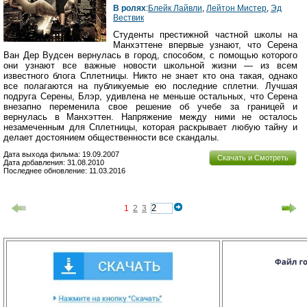
В ролях
:
Блейк Лайвли
,
Лейтон Мистер
,
Эд
Вествик
Студенты престижной частной школы на
Манхэттене впервые узнают, что Серена
Ван Дер Вудсен вернулась в город, способом, с помощью которого
они узнают все важные новости школьной жизни — из всем
известного блога Сплетницы. Никто не знает кто она такая, однако
все полагаются на публикуемые ею последние сплетни. Лучшая
подруга Серены, Блэр, удивлена не меньше остальных, что Серена
внезапно переменила свое решение об учебе за границей и
вернулась в Манхэттен. Напряжение между ними не осталось
незамеченным для Сплетницы, которая раскрывает любую тайну и
делает достоянием общественности все скандалы.
Дата выхода фильма: 19.09.2007
Скачать и Смотреть
Дата добавления: 31.08.2010
Последнее обновление: 11.03.2016
1
2
3