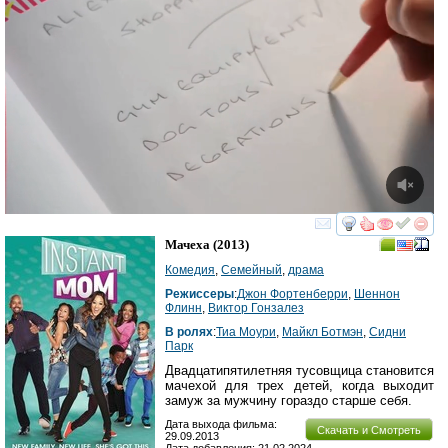
смотреть
инте
Мачеха
(2013)
Комедия
,
Семейный
,
драма
Режиссеры
:
Джон Фортенберри
,
Шеннон
Флинн
,
Виктор Гонзалез
В ролях
:
Тиа Моури
,
Майкл Ботмэн
,
Сидни
Парк
Двадцатипятилетняя тусовщица становится
мачехой для трех детей, когда выходит
замуж за мужчину гораздо старше себя.
Дата выхода фильма:
Скачать и Смотреть
29.09.2013