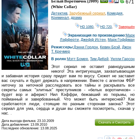
Белый Воротничок
(2009)
671
(
White Collar
)
Детектив
,
Зарубежный сериал
,
Комедия
,
Криминал
,
драма
HD 1080
,
HD 720
,
Завершён
Экранизация по произведению
:
Марк
Лэфферти
,
Джефф Истен
,
Марк Гоффман
Режиссеры
:
Дэнни Гордон
,
Кевин Брэй
,
Джон
Т. Кречмер
В ролях
:
Мэтт Бомер
,
Тим ДиКей
,
Уилли Гарсон
Этот сериал не оставит равнодушным
никого! Эта интригующая, захватывающая
и забавная история сразу придет вам по вкусу. Сюжет не заставит
вас скучать и будет держать в напряжении. Вместе с агентом ФБР
ниточку за ниточкой расследовать все тайны и раскрывать все
секреты самых “элитных” преступников - «белых воротничков» -
будет вор и аферист Нил Кэффри, бежавший из тюрьмы, но
пойманный и завербованный. Что может быть интересней? Как
сработаются люди, стоящие по разным сторонам закона? Этот
сериал для ума, сердца и души вы сможете посмотреть, скачав у
нас. .
Дата выхода фильма: 23.10.2009
Скачать и Смотреть
Дата добавления: 13.09.2010
Последнее обновление: 13.08.2025