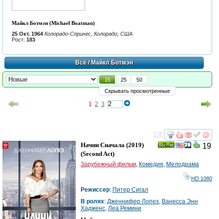
Майкл Ботмэн (Michael Boatman)
25 Окт. 1964
Колорадо-Спрингс, Колорадо, США
Рост:
183
Всё
/ Майкл Ботмэн
15
25
50
Скрывать просмотренные
1
2
3
смотреть
инте
Начни Сначала
(2019)
19
Ray
(
Second Act
)
Зарубежный фильм
,
Комедия
,
Мелодрама
HD 1080
Режиссер
:
Питер Сигал
В ролях
:
Дженнифер Лопез
,
Ванесса Энн
Хадженс
,
Леа Ремини