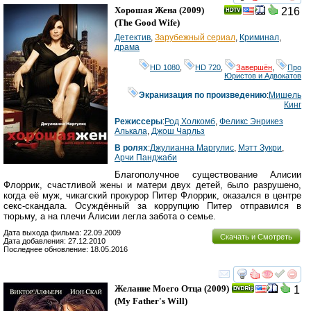
смотреть
инте
Хорошая Жена
(2009)
216
(
The Good Wife
)
Детектив
,
Зарубежный сериал
,
Криминал
,
драма
HD 1080
,
HD 720
,
Завершён
,
Про
Юристов и Адвокатов
Экранизация по произведению
:
Мишель
Кинг
Режиссеры
:
Род Холкомб
,
Феликс Энрикез
Алькала
,
Джош Чарльз
В ролях
:
Джулианна Маргулис
,
Мэтт Зукри
,
Арчи Панджаби
Благополучное существование Алисии
Флоррик, счастливой жены и матери двух детей, было разрушено,
когда её муж, чикагский прокурор Питер Флоррик, оказался в центре
секс-скандала. Осуждённый за коррупцию Питер отправился в
тюрьму, а на плечи Алисии легла забота о семье.
Дата выхода фильма: 22.09.2009
Скачать и Смотреть
Дата добавления: 27.12.2010
Последнее обновление: 18.05.2016
смотреть
инте
Желание Моего Отца
(2009)
1
(
My Father's Will
)