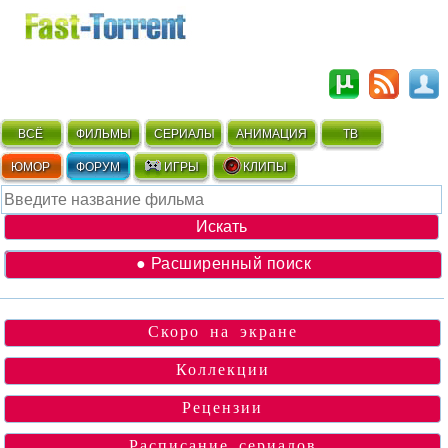
ВСЁ
ФИЛЬМЫ
СЕРИАЛЫ
АНИМАЦИЯ
ТВ
ЮМОР
ФОРУМ
ИГРЫ
КЛИПЫ
● Расширенный поиск
Скоро на экране
Коллекции
Рецензии
Расписание сериалов