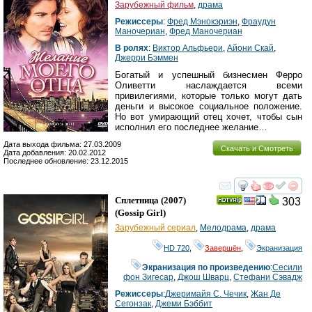
Зарубежный фильм
,
драма
Режиссеры
:
Фред Мэнокэриэн
,
Фраyдун
Маночериан
,
Фред Маночериан
В ролях
:
Виктор Альфьери
,
Айони Скай
,
Джерри Бэммен
Богатый и успешный бизнесмен Ферро
Оливетти наслаждается всеми
привилегиями, которые только могут дать
деньги и высокое социальное положение.
Но вот умирающий отец хочет, чтобы сын
исполнил его последнее желание…
Дата выхода фильма: 27.03.2009
Скачать и Смотреть
Дата добавления: 20.02.2012
Последнее обновление: 23.12.2015
смотреть
инте
Сплетница
(2007)
303
(
Gossip Girl
)
Зарубежный сериал
,
Мелодрама
,
драма
HD 720
,
Завершён
,
Экранизация
Экранизация по произведению
:
Сесили
фон Зигесар
,
Джош Шварц
,
Стефани Сэвадж
Режиссеры
:
Джеримайя С. Чечик
,
Жан Де
Сегонзак
,
Джеми Бэббит