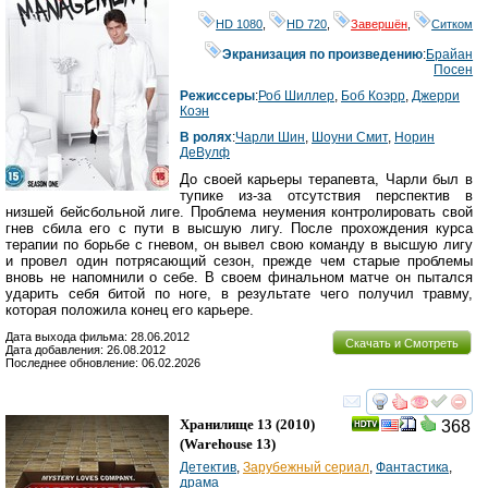
HD 1080
,
HD 720
,
Завершён
,
Ситком
Экранизация по произведению
:
Брайан
Посен
Режиссеры
:
Роб Шиллер
,
Боб Коэрр
,
Джерри
Коэн
В ролях
:
Чарли Шин
,
Шоуни Смит
,
Норин
ДеВулф
До своей карьеры терапевта, Чарли был в
тупике из-за отсутствия перспектив в
низшей бейсбольной лиге. Проблема неумения контролировать свой
гнев сбила его с пути в высшую лигу. После прохождения курса
терапии по борьбе с гневом, он вывел свою команду в высшую лигу
и провел один потрясающий сезон, прежде чем старые проблемы
вновь не напомнили о себе. В своем финальном матче он пытался
ударить себя битой по ноге, в результате чего получил травму,
которая положила конец его карьере.
Дата выхода фильма: 28.06.2012
Скачать и Смотреть
Дата добавления: 26.08.2012
Последнее обновление: 06.02.2026
смотреть
инте
Хранилище 13
(2010)
368
(
Warehouse 13
)
Детектив
,
Зарубежный сериал
,
Фантастика
,
драма