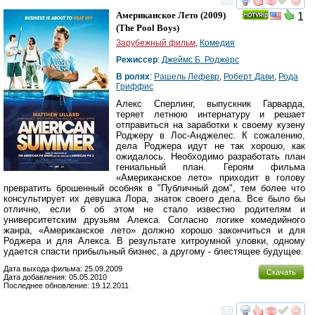
смотреть
инте
Американское Лето
(2009)
1
(
The Pool Boys
)
Зарубежный фильм
,
Комедия
Режиссер
:
Джеймс Б. Роджерс
В ролях
:
Рашель Лефевр
,
Роберт Дави
,
Рода
Гриффис
Алекс Сперлинг, выпускник Гарварда,
теряет летнюю интернатуру и решает
отправиться на заработки к своему кузену
Роджеру в Лос-Анджелес. К сожалению,
дела Роджера идут не так хорошо, как
ожидалось. Необходимо разработать план
гениальный план. Героям фильма
«Американское лето» приходит в голову
превратить брошенный особняк в "Публичный дом", тем более что
консультирует их девушка Лора, знаток своего дела. Все было бы
отлично, если б об этом не стало известно родителям и
университетским друзьям Алекса. Согласно логике комедийного
жанра, «Американское лето» должно хорошо закончиться и для
Роджера и для Алекса. В результате хитроумной уловки, одному
удается спасти прибыльный бизнес, а другому - блестящее будущее.
Дата выхода фильма: 25.09.2009
Скачать
Дата добавления: 05.05.2010
Последнее обновление: 19.12.2011