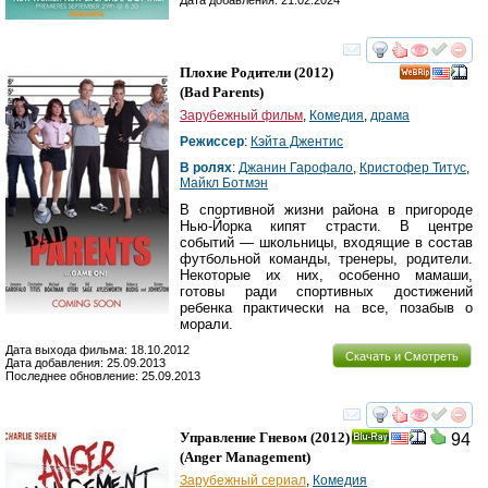
Дата добавления: 21.02.2024
смотреть
инте
Плохие Родители
(2012)
(
Bad Parents
)
Зарубежный фильм
,
Комедия
,
драма
Режиссер
:
Кэйта Джентис
В ролях
:
Джанин Гарофало
,
Кристофер Титус
,
Майкл Ботмэн
В спортивной жизни района в пригороде
Нью-Йорка кипят страсти. В центре
событий — школьницы, входящие в состав
футбольной команды, тренеры, родители.
Некоторые их них, особенно мамаши,
готовы ради спортивных достижений
ребенка практически на все, позабыв о
морали.
Дата выхода фильма: 18.10.2012
Скачать и Смотреть
Дата добавления: 25.09.2013
Последнее обновление: 25.09.2013
смотреть
инте
Управление Гневом
(2012)
94
Ray
(
Anger Management
)
Зарубежный сериал
,
Комедия