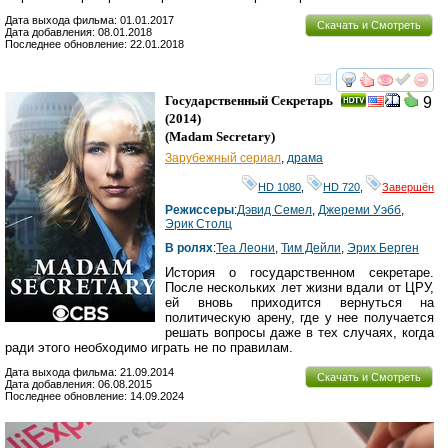
Дата выхода фильма: 01.01.2017
Скачать и Смотреть
Дата добавления: 08.01.2018
Последнее обновление: 22.01.2018
смотреть
инте
Государственный Секретарь
9
(2014)
(
Madam Secretary
)
Зарубежный сериал
,
драма
HD 1080
,
HD 720
,
Завершён
Режиссеры
:
Дэвид Семел
,
Джереми Уэбб
,
Эрик Столц
В ролях
:
Теа Леони
,
Тим Дейли
,
Эрих Берген
История о государственном секретаре.
После нескольких лет жизни вдали от ЦРУ,
ей вновь приходится вернуться на
политическую арену, где у нее получается
решать вопросы даже в тех случаях, когда
ради этого необходимо играть не по правилам.
Дата выхода фильма: 21.09.2014
Скачать и Смотреть
Дата добавления: 06.08.2015
Последнее обновление: 14.09.2024