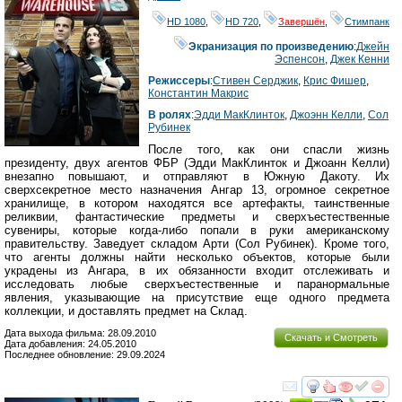
HD 1080
,
HD 720
,
Завершён
,
Стимпанк
Экранизация по произведению
:
Джейн
Эспенсон
,
Джек Кенни
Режиссеры
:
Стивен Серджик
,
Крис Фишер
,
Константин Макрис
В ролях
:
Эдди МакКлинток
,
Джоэнн Келли
,
Сол
Рубинек
После того, как они спасли жизнь
президенту, двух агентов ФБР (Эдди МакКлинток и Джоанн Келли)
внезапно повышают, и отправляют в Южную Дакоту. Их
сверхсекретное место назначения Ангар 13, огромное секретное
хранилище, в котором находятся все артефакты, таинственные
реликвии, фантастические предметы и сверхъестественные
сувениры, которые когда-либо попали в руки американскому
правительству. Заведует складом Арти (Сол Рубинек). Кроме того,
что агенты должны найти несколько объектов, которые были
украдены из Ангара, в их обязанности входит отслеживать и
исследовать любые сверхъестественные и паранормальные
явления, указывающие на присутствие еще одного предмета
коллекции, и доставлять предмет на Cклад.
Дата выхода фильма: 28.09.2010
Скачать и Смотреть
Дата добавления: 24.05.2010
Последнее обновление: 29.09.2024
смотреть
инте