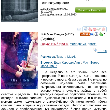
цене популярности
Дата выхода фильма:
Скачать и Смотреть
31.10.2017
Дата добавления: 13.09.2023
смотреть
инте
Всё, Что Угодно
(2017)
1
HD
(
Anything
)
Зарубежный фильм
,
Мелодрама
,
драма
HD 720
Режиссер
:
Тимоти МакНил
В ролях
:
Джон Кэрролл Линч
,
Мэтт Бомер
,
Мора Тирни
Ещё недавно в его жизни было всё
прекрасно. У него был дом, была любящая
и верная супруга, была семья. Но внезапно
семейная идиллия была разрушена
смертельным заболеванием, от которого
вскоре умерла супруга, забрав с собой
счастье и радость. Эта трагедия серьёзно подкосила мужчину. Он
страдал, пытался залечить душевные раны алкоголем, и в какой-то
момент даже подумывал о самоубийстве. От неминуемой гибели
спасли лишь вовремя подоспевшие соседи. Несколько месяцев он
лечился у профессиональных психологов. Через время мужчина