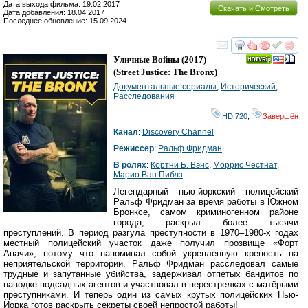
Дата выхода фильма: 19.02.2017
Скачать и Смотреть
Дата добавления: 18.04.2017
Последнее обновление: 15.09.2024
смотреть
инте
Уличные Войны
(2017)
(
Street Justice: The Bronx
)
Документальные сериалы
,
Исторический
,
Расследования
HD 720
,
Завершён
Канал
:
Discovery Channel
Режиссер
:
Ральф Фридман
В ролях
:
Кортни Б. Вэнс
,
Моррис Честнат
,
Марио Ван Пиблз
Легендарный нью-йоркский полицейский
Ральф Фридман за время работы в Южном
Бронксе, самом криминогенном районе
города, раскрыл более тысячи
преступлений. В период разгула преступности в 1970–1980-х годах
местный полицейский участок даже получил прозвище «Форт
Апачи», потому что напоминал собой укрепленную крепость на
неприятельской территории. Ральф Фридман расследовал самые
трудные и запутанные убийства, задерживал отпетых бандитов по
наводке подсадных агентов и участвовал в перестрелках с матёрыми
преступниками. И теперь один из самых крутых полицейских Нью-
Йорка готов раскрыть секреты своей непростой работы!