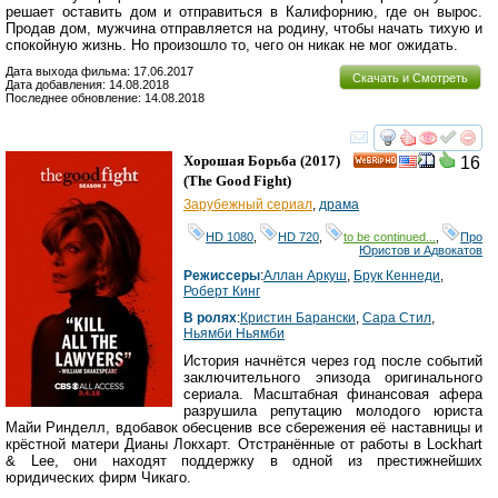
решает оставить дом и отправиться в Калифорнию, где он вырос.
Продав дом, мужчина отправляется на родину, чтобы начать тихую и
спокойную жизнь. Но произошло то, чего он никак не мог ожидать.
Дата выхода фильма: 17.06.2017
Скачать и Смотреть
Дата добавления: 14.08.2018
Последнее обновление: 14.08.2018
смотреть
инте
Хорошая Борьба
(2017)
16
HD
(
The Good Fight
)
Зарубежный сериал
,
драма
HD 1080
,
HD 720
,
to be continued...
,
Про
Юристов и Адвокатов
Режиссеры
:
Аллан Аркуш
,
Брук Кеннеди
,
Роберт Кинг
В ролях
:
Кристин Барански
,
Сара Стил
,
Ньямби Ньямби
История начнётся через год после событий
заключительного эпизода оригинального
сериала. Масштабная финансовая афера
разрушила репутацию молодого юриста
Майи Ринделл, вдобавок обесценив все сбережения её наставницы и
крёстной матери Дианы Локхарт. Отстранённые от работы в Lockhart
& Lee, они находят поддержку в одной из престижнейших
юридических фирм Чикаго.