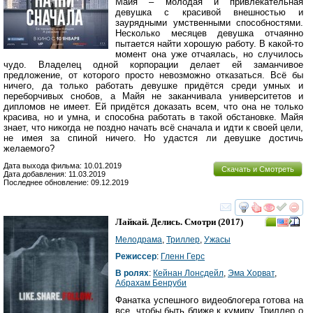
Майя – молодая и привлекательная
девушка с красивой внешностью и
заурядными умственными способностями.
Несколько месяцев девушка отчаянно
пытается найти хорошую работу. В какой-то
момент она уже отчаялась, но случилось
чудо. Владелец одной корпорации делает ей заманчивое
предложение, от которого просто невозможно отказаться. Всё бы
ничего, да только работать девушке придётся среди умных и
переборчивых снобов, а Майя не заканчивала университетов и
дипломов не имеет. Ей придётся доказать всем, что она не только
красива, но и умна, и способна работать в такой обстановке. Майя
знает, что никогда не поздно начать всё сначала и идти к своей цели,
не имея за спиной ничего. Но удастся ли девушке достичь
желаемого?
Дата выхода фильма: 10.01.2019
Скачать и Смотреть
Дата добавления: 11.03.2019
Последнее обновление: 09.12.2019
смотреть
инте
Лайкай. Делись. Смотри
(2017)
Мелодрама
,
Триллер
,
Ужасы
Режиссер
:
Гленн Герс
В ролях
:
Кейнан Лонсдейл
,
Эма Хорват
,
Абрахам Бенруби
Фанатка успешного видеоблогера готова на
все, чтобы быть ближе к кумиру. Триллер о