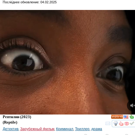
Последнее обновление: 04.02.2025
Рептилии
(2023)
HD
(
Reptile
)
смот
Детектив
,
Зарубежный фильм
,
Криминал
,
Триллер
,
драма