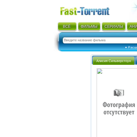
ВСЁ
ФИЛЬМЫ
СЕРИАЛЫ
АН
● Расш
Алисия Сильверстоун