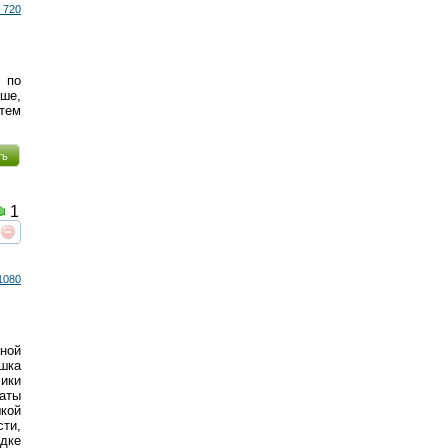
 720
 по
ьше,
тем
ть
1
реть
интересует
1080
ьной
шка
ики
аты
шкой
ти,
одке