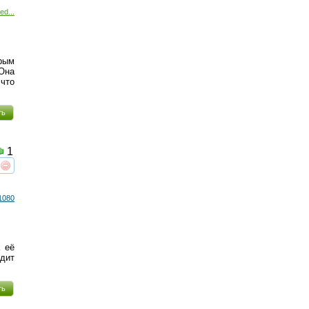
ed...
орым
Она
 что
ть
1
реть
интересует
1080
 её
дит
ть