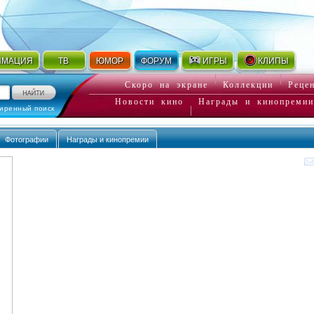
ИМАЦИЯ
ТВ
ЮМОР
ФОРУМ
ИГРЫ
КЛИПЫ
Скоро на экране
Коллекции
Реце
Новости кино
Награды и кинопремии
иренный поиск
Фотографии
Награды и кинопремии