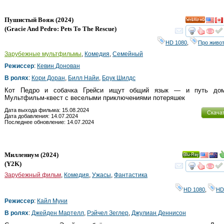
Пушистый Вояж
(2024)
HD
(
Gracie And Pedro: Pets To The Rescue
)
смот
HD 1080
,
Про живо
Зарубежные мультфильмы
,
Комедия
,
Семейный
Режиссер
:
Кевин Донован
В ролях
:
Кори Доран
,
Билл Найи
,
Брук Шилдс
Кот Педро и собачка Грейси ищут общий язык — и путь домо
Мультфильм-квест c веселыми приключениями потеряшек
Дата выхода фильма: 15.08.2024
Скача
Дата добавления: 14.07.2024
Последнее обновление: 14.07.2024
Миллениум
(2024)
Ray
(
Y2K
)
смот
Зарубежный фильм
,
Комедия
,
Ужасы
,
Фантастика
HD 1080
,
HD
Режиссер
:
Кайл Муни
В ролях
:
Джейден Мартелл
,
Рэйчел Зеглер
,
Джулиан Деннисон