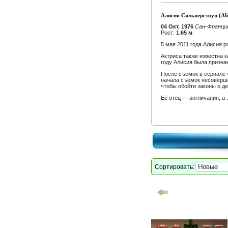
Алисия Сильверстоун (Alic
04 Окт. 1976
Сан-Франци
Рост:
1.65 м
5 мая 2011 года Алисия р
Актриса также известна к
году Алисия была призна
После съемок в сериале 
начала съемок несоверше
чтобы обойти законы о де
Её отец — англичанин, а
Сортировать: