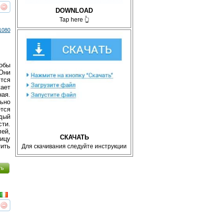
DOWNLOAD
реть
интересует
Tap here 👆
1080
тобы
 Они
ются
жает
ая.
ьно
тся
ждый
сти.
лей,
СКАЧАТЬ
ницу
тить
Для скачивания следуйте инструкции
ть
реть
интересует