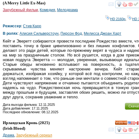
HD
(
A Merry Little Ex-Mas
)
смот
Зарубежный фильм
,
Комедия
,
Мелодрама
HD 2160р
,
HD 
Режиссер
:
Стив Карр
В ролях
:
Алисия Сильверстоун
,
Пирсон Фод
,
Мелисса Джоан Харт
Кейт и Эверетт собираются провести последнее Рождество вместе, ч
поставить точку в браке цивилизованно и без лишних конфликтов.
делают это ради детей, которые по-прежнему верят в чудеса и наде
на мир за праздничным столом. Но всё рушится, когда в дом приез
новая подруга Эверетта — молодая, уверенная, вызывающе идеальн
Старые обиды мгновенно всплывают на поверхность, а тщател
скрываемые чувства меняют настроение вечера. Кейт старае
держаться, изображая хозяйку, у которой всё под контролем, но ка
взгляд напоминает о том, что раньше они мечтали о совместной старо
Дети чувствуют напряжение и отчаянно пытаются объединить родите
надеясь на чудо. Рождественская ночь превращается в тонкую гра
между прошлым и будущим, заставляя обоих решить, можно ли отпус
друг друга, сохранив уважение и тепло.
Дата выхода фильма: 12.11.2025
Скача
Дата добавления: 17.11.2025
Последнее обновление: 08.12.2025
Ирландская Кровь
(2025)
HD
(
Irish Blood
)
смот
Драма
,
Зарубежный сериал