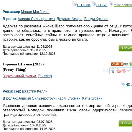
HD 1080
,
HD 720
,
to be continu
Режиссер
:
Молли МакГлинн
В ролях
:
Алисия Сильверстоун
,
Джульет Амара
,
Венди Крюсон
Адвокат по разводам Фиона Шарп получает сообщение от отца, с кот
давно не общалась, и отправляется в путешествие в Ирландию. 
раскрывает семейные тайны и тёмное прошлое отца и понимает,
история, как её бросили, была ложью во благо.
Дата выхода фильма: 11.08.2025
Скача
Дата добавления: 31.08.2025
Последнее обновление: 12.10.2025
Горячая Штучка
(2025)
HD
(
Pretty Thing
)
смот
Зарубежный фильм
,
Триллер
HD 
Режиссер
:
Джастин Келли
В ролях
:
Алисия Сильверстоун
,
Карл Глусман
,
Кэти Куртин
Успешная деловая женщина оказывается в смертельной игре, когда
отвергнутый молодой любовник из-за своей одержимости перехо
границы здоровых отношений.
Дата выхода фильма: 03.07.2025
Скача
Дата добавления: 13.08.2025
Последнее обновление: 14.08.2025