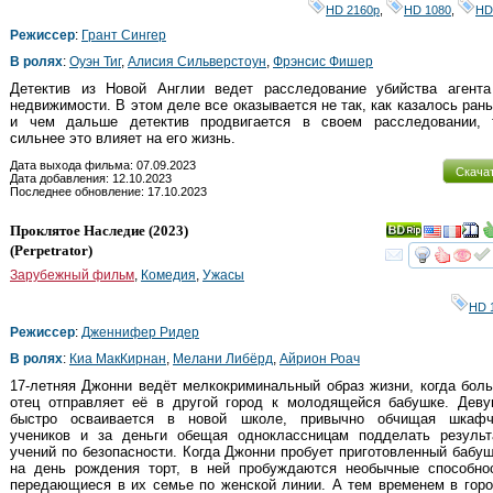
HD 2160р
,
HD 1080
,
HD
Режиссер
:
Грант Сингер
В ролях
:
Оуэн Тиг
,
Алисия Сильверстоун
,
Фрэнсис Фишер
Детектив из Новой Англии ведет расследование убийства агента
недвижимости. В этом деле все оказывается не так, как казалось ран
и чем дальше детектив продвигается в своем расследовании, 
сильнее это влияет на его жизнь.
Дата выхода фильма: 07.09.2023
Скача
Дата добавления: 12.10.2023
Последнее обновление: 17.10.2023
Проклятое Наследие
(2023)
(
Perpetrator
)
смот
Зарубежный фильм
,
Комедия
,
Ужасы
HD 
Режиссер
:
Дженнифер Ридер
В ролях
:
Киа МакКирнан
,
Мелани Либёрд
,
Айрион Роач
17-летняя Джонни ведёт мелкокриминальный образ жизни, когда бол
отец отправляет её в другой город к молодящейся бабушке. Деву
быстро осваивается в новой школе, привычно обчищая шкафч
учеников и за деньги обещая одноклассницам подделать результ
учений по безопасности. Когда Джонни пробует приготовленный бабу
на день рождения торт, в ней пробуждаются необычные способнос
передающиеся в их семье по женской линии. А тем временем в гор