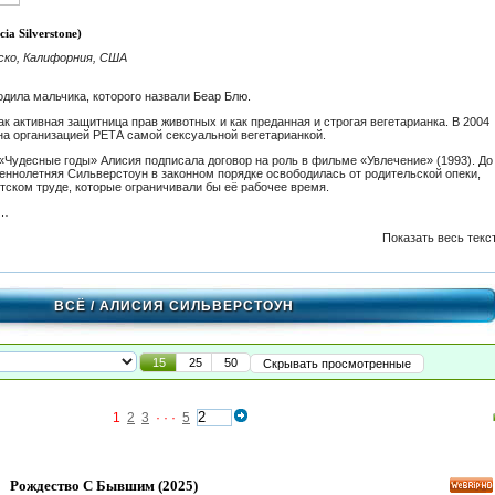
ia Silverstone)
ско, Калифорния, США
одила мальчика, которого назвали Беар Блю.
ак активная защитница прав животных и как преданная и строгая вегетарианка. В 2004
на организацией РЕТА самой сексуальной вегетарианкой.
«Чудесные годы» Алисия подписала договор на роль в фильме «Увлечение» (1993). До
ннолетняя Сильверстоун в законном порядке освободилась от родительской опеки,
тском труде, которые ограничивали бы её рабочее время.
 …
Показать весь текс
ВСЁ
/ АЛИСИЯ СИЛЬВЕРСТОУН
15
25
50
Скрывать просмотренные
1
2
3
· · ·
5
Рождество С Бывшим
(2025)