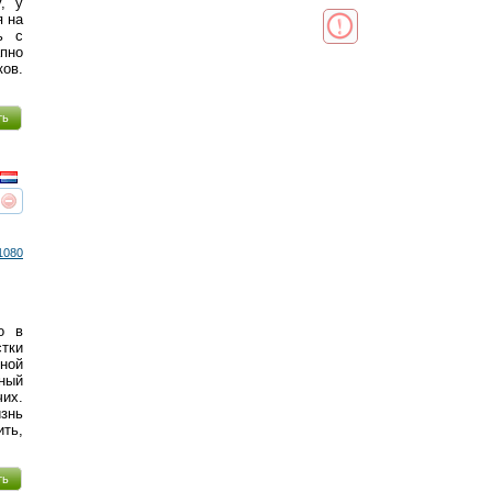
, у
я на
ь с
апно
ков.
ть
реть
интересует
1080
о в
стки
ной
ный
чих.
знь
ить,
ть