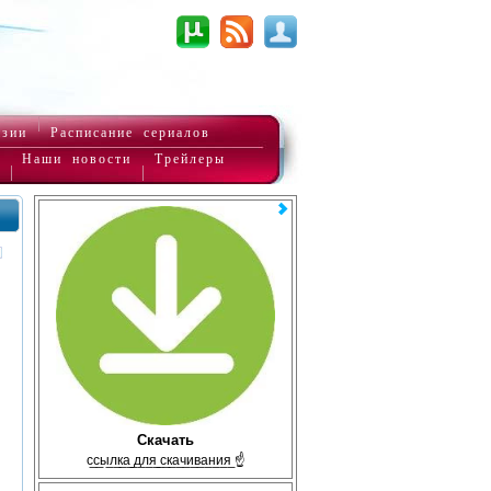
нзии
Расписание сериалов
Наши новости
Трейлеры
Скачать
с̲с̲ы̲л̲к̲а̲ ̲д̲л̲я̲ ̲с̲к̲а̲ч̲и̲в̲а̲н̲и̲я̲ ☝