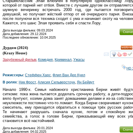
Старшеклассник Элай влюблён в популярную одноклассницу Лору
которой от парней нет отбоя. Вместе с лучшим другом он отправляетс
шумную вечеринку встречать 2000 год, где пытается поговорит
девушкой, но получает жёсткий отпор от её очередного парня. Внез
после полуночи вся техника сходит с ума и начинает охоту на челове
Кажется, это шанс Элая проявить себя и спасти Лору.
Дата выхода фильма: 09.03.2024
Скача
Дата добавления: 29.12.2024
Последнее обновление: 10.04.2025
Дурдом
(2024)
HD
(
Krazy House
)
смот
Зарубежный фильм
,
Комедия
,
Криминал
,
Ужасы
HD 
Режиссеры
:
Стеффен Харс
,
Флип Ван Дер Куил
В ролях
:
Ник Фрост
,
Алисия Сильверстоун
,
Ян Бейвут
Начало 1990-х. Семья набожного христианина Берни живёт будт
ситкоме: пока жена пытается доделать срочную работу, а дети-подро
вяло бунтуют, хозяин дома занят домашними делами и из-за собствен
неуклюжести постоянно что-то ломает. Когда Берни сворачивает кухон
смеситель, ему приходится обратиться к помощи трёх русских рабо
Те начинают разрушать сначала кухню, потом и спокойную жи
семейства, а голос в голове Берни, приказывающий ему всех уб
становится всё настойчивей.
Дата выхода фильма: 20.01.2024
Скача
Дата добавления: 04.02.2025