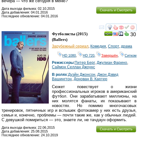
вечера — что же сегодня в меню?
Дата выхода фильма: 02.10.2015
Скачать и Смотреть
Дата добавления: 04.01.2016
Последнее обновление: 04.01.2016
смотреть
инте
Футболисты
(2015)
30
(
Ballers
)
Зарубежный сериал
,
Комедия
,
Спорт
,
драма
HD 1080
,
HD 720
,
Завершён
,
Ситком
Режиссеры
:
Питер Берг
,
Джулиан Фарино
,
Саймон Селлан Джоунс
В ролях
:
Дуэйн Джонсон
,
Джон Дэвид
Вашингтон
,
Донован В. Картер
Сюжет повествует о жизни
профессиональных игроков в американский
футбол. Они зарабатывают миллионы, на
них молятся фанаты, их показывают в
новостях. Но помимо многочасовых
тренировок, пятничных игр и вспышек фотокамер у них есть друзья,
семьи и, конечно, проблемы — почти такие же, как у обычных людей.
С девушкой помириться — это, знаете ли, не тачдаун оформить.
Дата выхода фильма: 22.06.2015
Скачать и Смотреть
Дата добавления: 25.08.2015
Последнее обновление: 24.10.2019