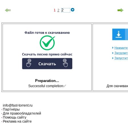
1
2
Preparation...
Successful completion✅
Для скачива
info@fast-torrent.ru
Партнёры
Для правообладателей
Помощь сайту
Реклама на сайте