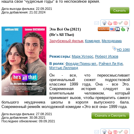
нашла свои "чудесные годы" в то неспокойное время.
Дата выхода фильма: 22.09.2021
Скачать
Дата добавления: 21.02.2024
смотреть
инте
Это Всё Он
(2021)
7
HD
(
He's All That
)
Зарубежный фильм
,
Комедия
,
Мелодрама
HD 1080
Режиссеры
:
Марк Уотерс
,
Роберт Исков
В ролях
:
Фредди Принц мл.
,
Рэйчел Ли Кук
,
Мэттью Лиллард
Он - все, что переосмысливает
оригинальный сюжет подростковой
классики 1999 года, Она - все Это.
Современная история следует за
влиятельным человеком, который
принимает вызов, чтобы превратить самого
большого неудачника школы в короля выпускного бала.
Современный ремейк молодежной комедии «Это всё она» 1999 года.
Дата выхода фильма: 27.08.2021
Скачать и Смотреть
Дата добавления: 30.08.2021
Последнее обновление: 09.09.2021