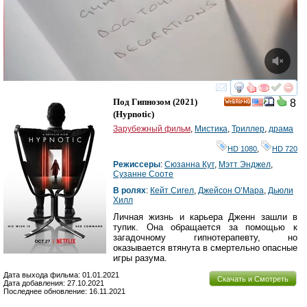
смотреть
инте
Под Гипнозом
(2021)
8
HD
(
Hypnotic
)
Зарубежный фильм
,
Мистика
,
Триллер
,
драма
HD 1080
,
HD 720
Режиссеры
:
Сюзанна Кут
,
Мэтт Энджел
,
Сузанне Cооте
В ролях
:
Кейт Сигел
,
Джейсон О’Мара
,
Дьюли
Хилл
Личная жизнь и карьера Дженн зашли в
тупик. Она обращается за помощью к
загадочному гипнотерапевту, но
оказывается втянута в смертельно опасные
игры разума.
Дата выхода фильма: 01.01.2021
Скачать и Смотреть
Дата добавления: 27.10.2021
Последнее обновление: 16.11.2021