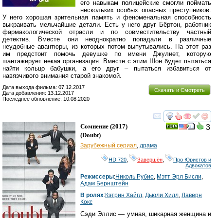
его навыкам полицейские смогли поймать
нескольких особых опасных преступников.
У него хорошая зрительная память и феноменальная способность
выкраивать мельчайшие детали. Есть у него друг Бёртон, работник
фармакологической отрасли и по совместительству частный
детектив. Вместе они неоднократно попадали в различные
неудобные авантюры, из которых потом выпутывались. На этот раз
им предстоит помочь девушке по имени Джулиет, которую
шантажирует некая организация. Вместе с этим Шон будет пытаться
найти кольцо бабушки, а его друг – пытаться избавиться от
навязчивого внимания старой знакомой.
Дата выхода фильма: 07.12.2017
Скачать и Смотреть
Дата добавления: 13.12.2017
Последнее обновление: 10.08.2020
смотреть
инте
Сомнение
(2017)
3
(
Doubt
)
Зарубежный сериал
,
драма
HD 720
,
Завершён
,
Про Юристов и
Адвокатов
Режиссеры
:
Николь Рубио
,
Мэтт Эрл Бисли
,
Адам Бернштейн
В ролях
:
Кэтрин Хайгл
,
Дьюли Хилл
,
Лаверн
Кокс
Сэди Эллис — умная, шикарная женщина и