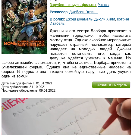
Зарубежные мультфильмы
,
Ужасы
Режиссер
:
Джейсон Эксинн
В ролях
:
Джош Дюамель
,
Дьюли Хилл
,
Кэтрин
Изабель
Джонни и его сестра Барбара приезжает в
маленький городишко, чтобы навестить
могилу отца. Однако скорбное мероприятие
нарушает странный незнакомец, который
нападает на молодых людей. Джонни
пытается остановить его, когда как
девушке удаётся убежать к машине. Но
вскоре автомобиль ломается, и, чтобы спастись, Барбара прячется в
близлежащей ферме. Однако она не единственные человек на
ферме. В подвале она находит семейную пару, чью дочь укусил
один из зомби.
Дата выхода фильма: 01.01.2021
Скачать и Смотреть
Дата добавления: 31.10.2021
Последнее обновление: 09.01.2022