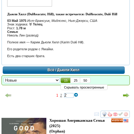
Дьюли Хилл (Dul&eacute; Hill), также встречается: Dul&eacute, Dulé Hill
03 Май 1975
Ист-Брансуик, Мидлсекс, Нью-Джерси, США
Знак зодиака:
♉ Телец
Рост:
1.78 м
Семья
:
Николь Лин (развод)
Полное имя — Карим Дьюли Хилл (Karim Dulé Hill).
Его родители родом с Ямайки.
Есть два старших брата.
Всё
/ Дьюли Хилл
15
25
50
Скрывать просмотренные
1
2
смотреть
инте
Хорошая Американская Семья
HD
(2025)
(
Orphan
)