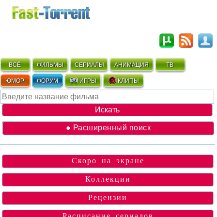
ВСЁ
ФИЛЬМЫ
СЕРИАЛЫ
АНИМАЦИЯ
ТВ
ЮМОР
ФОРУМ
ИГРЫ
КЛИПЫ
● Расширенный поиск
Скоро на экране
Коллекции
Рецензии
Расписание сериалов