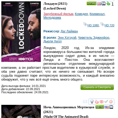
смотреть
инте
Локдаун
(2021)
1
(
Locked Down
)
Зарубежный фильм
,
Комедия
,
Криминал
,
Мелодрама
HD 1080
,
HD 720
Режиссер
:
Даг Лайман
В ролях
:
Энн Хэтэуэй
,
Чиветель Эджиофор
,
Дьюли Хилл
Лондон, 2020 год. Из-за эпидемии
коронавируса большинство жителей города
вынужденно сидит дома, в их числе —
Линда и Пэкстон. Она возглавляет
региональное отделение международной
компании, а он работает простым водителем в курьерской службе, и
оба уже давно считают, что их ничего не связывает. Но вскоре
судьба подкинет паре интересную возможность, и каждый внезапно
обнаружит, что у них всё ещё очень много общего.
Дата выхода фильма: 14.01.2021
Скачать и Смотреть
Дата добавления: 22.09.2021
Последнее обновление: 24.09.2021
смотреть
инте
Ночь Анимационных Мертвецов
(2021)
(
Night Of The Animated Dead
)