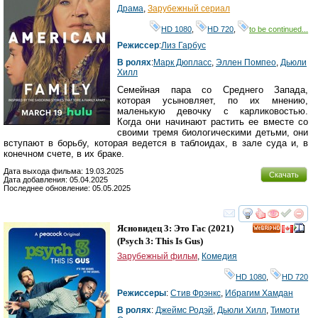
Драма
,
Зарубежный сериал
HD 1080
,
HD 720
,
to be continued...
Режиссер
:
Лиз Гарбус
В ролях
:
Марк Дюпласс
,
Эллен Помпео
,
Дьюли
Хилл
Семейная пара со Среднего Запада,
которая усыновляет, по их мнению,
маленькую девочку с карликовостью.
Когда они начинают растить ее вместе со
своими тремя биологическими детьми, они
вступают в борьбу, которая ведется в таблоидах, в зале суда и, в
конечном счете, в их браке.
Дата выхода фильма: 19.03.2025
Скачать
Дата добавления: 05.04.2025
Последнее обновление: 05.05.2025
смотреть
инте
Ясновидец 3: Это Гас
(2021)
HD
(
Psych 3: This Is Gus
)
Зарубежный фильм
,
Комедия
HD 1080
,
HD 720
Режиссеры
:
Стив Фрэнкс
,
Ибрагим Хамдан
В ролях
:
Джеймс Родэй
,
Дьюли Хилл
,
Тимоти