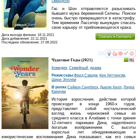
Омандсон
Гас и Шон отправляются разыскивать
бывшего мужа беременной Селены. Поиски
очень быстро превращаются в катастрофу.
Тем временем Ласситер вынужден спасать
свою карьеру от приближающегося краха.
Дата выхода фильма: 18.11.2021
Скачать и Смотреть
Дата добавления: 22.11.2021
Последнее обновление: 27.08.2022
смотреть
инте
Чудесные Годы
(2021)
Комедия
,
Семейный
,
драма
Режиссеры
:
Фред Сэвэдж
,
Кен Уиттингэм
,
Шири Эпплби
В ролях
:
Сейкон Сенгблох
,
Дьюли Хилл
,
Лаура
Кариуки
История взросления, действие которой
происходит в конце 1960-х годов,
представляет собой ностальгический
взгляд жизнь чернокожей семьи из
среднего класса в Алабаме с точки зрения
12-летнего парнишки Дина, наделённого
богатым воображением. С высоты
взрослых лет обнадеживающие и
юмористические воспоминания Дина показывают, как его семья