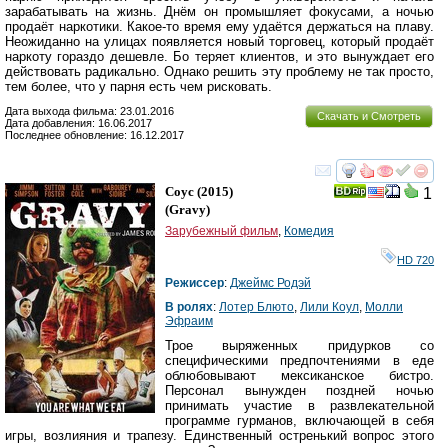
зарабатывать на жизнь. Днём он промышляет фокусами, а ночью
продаёт наркотики. Какое-то время ему удаётся держаться на плаву.
Неожиданно на улицах появляется новый торговец, который продаёт
наркоту гораздо дешевле. Бо теряет клиентов, и это вынуждает его
действовать радикально. Однако решить эту проблему не так просто,
тем более, что у парня есть чем рисковать.
Дата выхода фильма: 23.01.2016
Скачать и Смотреть
Дата добавления: 16.06.2017
Последнее обновление: 16.12.2017
смотреть
инте
Соус
(2015)
1
(
Gravy
)
Зарубежный фильм
,
Комедия
HD 720
Режиссер
:
Джеймс Родэй
В ролях
:
Лотер Блюто
,
Лили Коул
,
Молли
Эфраим
Трое выряженных придурков со
специфическими предпочтениями в еде
облюбовывают мексиканское бистро.
Персонал вынужден поздней ночью
принимать участие в развлекательной
программе гурманов, включающей в себя
игры, возлияния и трапезу. Единственный остренький вопрос этого