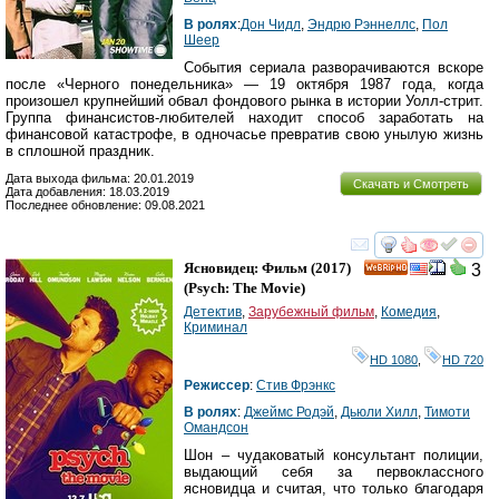
В ролях
:
Дон Чидл
,
Эндрю Рэннеллс
,
Пол
Шеер
События сериала разворачиваются вскоре
после «Черного понедельника» — 19 октября 1987 года, когда
произошел крупнейший обвал фондового рынка в истории Уолл-стрит.
Группа финансистов-любителей находит способ заработать на
финансовой катастрофе, в одночасье превратив свою унылую жизнь
в сплошной праздник.
Дата выхода фильма: 20.01.2019
Скачать и Смотреть
Дата добавления: 18.03.2019
Последнее обновление: 09.08.2021
смотреть
инте
Ясновидец: Фильм
(2017)
3
HD
(
Psych: The Movie
)
Детектив
,
Зарубежный фильм
,
Комедия
,
Криминал
HD 1080
,
HD 720
Режиссер
:
Стив Фрэнкс
В ролях
:
Джеймс Родэй
,
Дьюли Хилл
,
Тимоти
Омандсон
Шон – чудаковатый консультант полиции,
выдающий себя за первоклассного
ясновидца и считая, что только благодаря