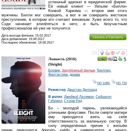
успешный адвокат в юридической фирме.
Её новый клиент — Уильям «Билли»
Конвэй. Харизма — второе имя этого
мужчины. Билли мог совершить, а мог и не совершить жестокое
преступление, в котором его считают виновным. Хуже всего то, что
Сэди начинает влюбляться в него, и быть безучастным
профессионалом ей уже не получится.
Дата выхода фильма: 15.02.2017
Скачать и Смотреть
Дата добавления: 19.08.2017
Последнее обновление: 19.08.2017
смотреть
инте
Ловкость
(2016)
5
(
Sleight
)
Боевик
,
Зарубежный фильм
,
Триллер
,
Фантастика
,
драма
HD 1080
,
HD 720
Режиссер
:
Джастин Диллард
В ролях
:
Джейкоб Латимор
,
Сейшелл
Гэбриел
,
Сторм Рид
Бо – молодой парень, увлекающийся
уличными фокусами. После смерти матери
ему приходится взять на себя
ответственность за маленькую сестру. В
силу определённых причин с жильём
парню приходится бросить учёбу в университете и начать