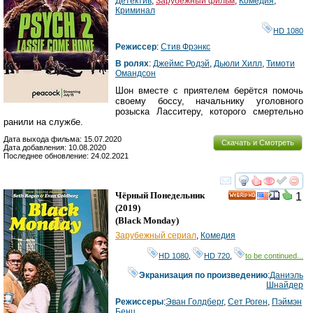
Детектив
,
Зарубежный фильм
,
Комедия
,
Криминал
HD 1080
Режиссер
:
Стив Фрэнкс
В ролях
:
Джеймс Родэй
,
Дьюли Хилл
,
Тимоти
Омандсон
Шон вместе с приятелем берётся помочь
своему боссу, начальнику уголовного
розыска Ласситеру, которого смертельно
ранили на службе.
Дата выхода фильма: 15.07.2020
Скачать и Смотреть
Дата добавления: 10.08.2020
Последнее обновление: 24.02.2021
смотреть
инте
Чёрный Понедельник
1
HD
(2019)
(
Black Monday
)
Зарубежный сериал
,
Комедия
HD 1080
,
HD 720
,
to be continued...
Экранизация по произведению
:
Даниэль
Шнайдер
Режиссеры
:
Эван Голдберг
,
Сет Роген
,
Пэймэн
Бенц