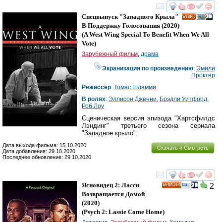
смотреть
инте
Спецвыпуск "Западного Крыла"
В Поддержку Голосования
(2020)
(
A West Wing Special To Benefit When We All
Vote
)
Зарубежный фильм
,
драма
Экранизация по произведению
:
Эмили
Проктер
Режиссер
:
Томас Шламми
В ролях
:
Эллисон Дженни
,
Брэдли Уитфорд
,
Роб Лоу
Сценическая версия эпизода "Хартсфилдс
Лэндинг" третьего сезона сериала
"Западное крыло".
Дата выхода фильма: 15.10.2020
Скачать и Смотреть
Дата добавления: 29.10.2020
Последнее обновление: 29.10.2020
смотреть
инте
Ясновидец 2: Ласси
2
HD
Возвращается Домой
(2020)
(
Psych 2: Lassie Come Home
)