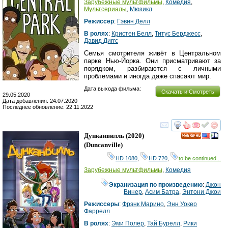
Зарубежные мультфильмы
,
Комедия
,
Мультсериалы
,
Мюзикл
Режиссер
:
Гэвин Делл
В ролях
:
Кристен Белл
,
Титус Берджесс
,
Давид Диггс
Семья смотрителя живёт в Центральном
парке Нью-Йорка. Они присматривают за
порядком, разбираются с личными
проблемами и иногда даже спасают мир.
Дата выхода фильма:
Скачать и Смотреть
29.05.2020
Дата добавления: 24.07.2020
Последнее обновление: 22.11.2022
смотреть
инте
Дунканвилль
(2020)
HD
(
Duncanville
)
HD 1080
,
HD 720
,
to be continued...
Зарубежные мультфильмы
,
Комедия
Экранизация по произведению
:
Джон
Винер
,
Асим Батра
,
Энтони Джои
Режиссеры
:
Фрэнк Марино
,
Энн Уокер
Фаррелл
В ролях
:
Эми Полер
,
Тай Бурелл
,
Рики