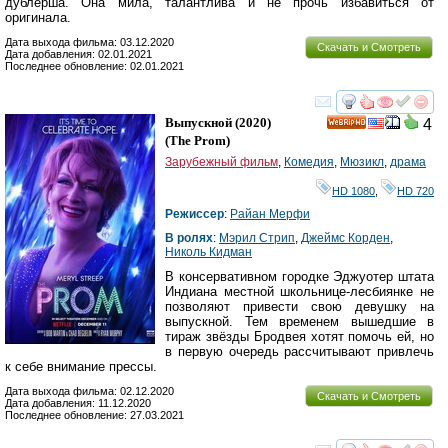
дублёрша. Она мила, талантлива и не прочь избавиться от
оригинала.
Дата выхода фильма: 03.12.2020
Скачать и Смотреть
Дата добавления: 02.01.2021
Последнее обновление: 02.01.2021
смотреть
инте
Выпускной
(2020)
4
HD
(
The Prom
)
Зарубежный фильм
,
Комедия
,
Мюзикл
,
драма
HD 1080
,
HD 720
Режиссер
:
Райан Мерфи
В ролях
:
Мэрил Стрип
,
Джеймс Корден
,
Николь Кидман
В консервативном городке Эджуотер штата
Индиана местной школьнице-лесбиянке не
позволяют привести свою девушку на
выпускной. Тем временем вышедшие в
тираж звёзды Бродвея хотят помочь ей, но
в первую очередь рассчитывают привлечь
к себе внимание прессы.
Дата выхода фильма: 02.12.2020
Скачать и Смотреть
Дата добавления: 11.12.2020
Последнее обновление: 27.03.2021