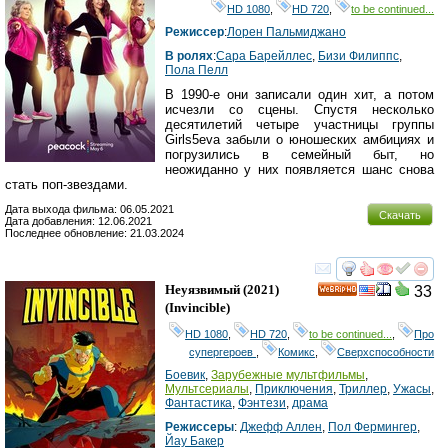
HD 1080
,
HD 720
,
to be continued...
Режиссер
:
Лорен Пальмиджано
В ролях
:
Сара Барейллес
,
Бизи Филиппс
,
Пола Пелл
В 1990-е они записали один хит, а потом
исчезли со сцены. Спустя несколько
десятилетий четыре участницы группы
Girls5eva забыли о юношеских амбициях и
погрузились в семейный быт, но
неожиданно у них появляется шанс снова
стать поп-звездами.
Дата выхода фильма: 06.05.2021
Скачать
Дата добавления: 12.06.2021
Последнее обновление: 21.03.2024
смотреть
инте
Неуязвимый
(2021)
33
HD
(
Invincible
)
HD 1080
,
HD 720
,
to be continued...
,
Про
супергероев
,
Комикс
,
Сверхспособности
Боевик
,
Зарубежные мультфильмы
,
Мультсериалы
,
Приключения
,
Триллер
,
Ужасы
,
Фантастика
,
Фэнтези
,
драма
Режиссеры
:
Джефф Аллен
,
Пол Фермингер
,
Йаy Бакер