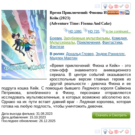
смотреть
инте
Время Приключений: Фионна И
HD
Кейк
(2023)
(
Adventure Time: Fionna And Cake
)
HD 1080
,
HD 720
,
to be continued...
Боевик
,
Зарубежные мультфильмы
,
Комедия
,
Мультсериалы
,
Приключения
,
Фантастика
,
Фэнтези
В ролях
:
Дональд Гловер
,
Эндрю Рэннеллс
,
Мадлен Мартин
«Время приключений: Фиона и Кейк» - это
спин-офф знаменитого анимационного
сериала. В центре событий оказываются
кросспольные версии главных героев из
другой реальности - девочка Фиона и ее
подруга кошка Кейк. С помощью бывшего Ледяного короля Саймона
Петрикова, влюбленного в Фиону, персонажи отправляются
исследовать мультивселенные, в которых возможно абсолютно все.
Однако на их пути встает давний враг - Ледяная королева, которая
готова на любую подлость, чтобы уничтожить девочек.
Дата выхода фильма: 31.08.2023
Скачать и Смотреть
Дата добавления: 15.10.2023
Последнее обновление: 26.12.2025
смотреть
инте