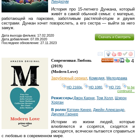
Линдхоум
История про 15-летнего Дункана, который
живёт в самой обычной семье: с матерью,
работающей на парковке, заботливым растяпой-отцом и двумя
сестрами. Дункан хочет повзрослеть, а его сестра — выйти за него
замуж.
Дата выхода фильма: 17.02.2020
Скачать и Смотреть
Дата добавления: 07.09.2020
Последнее обновление: 27.11.2023
смотреть
инте
Современная Любовь
4
HD
(2019)
(
Modern Love
)
Зарубежный сериал
,
Комедия
,
Мелодрама
HD 2160р
,
HD 1080
,
HD 720
,
to be
continued...
Режиссеры
:
Джон Карни
,
Том Холл
,
Шэрон
Хорган
В ролях
:
Кэтрин Кинер
,
Джейн Александр
,
Джулия Гарнер
Истории из жизни людей, которые
влюбляются и ссорятся, сходятся и
расходятся, всячески пытаются справиться
с любовью в современном мире.