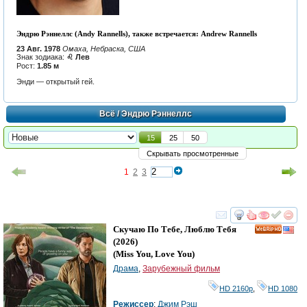
Эндрю Рэннеллс (Andy Rannells), также встречается: Andrew Rannells
23 Авг. 1978
Омаха, Небраска, США
Знак зодиака:
♌ Лев
Рост:
1.85 м
Энди — открытый гей.
Всё
/ Эндрю Рэннеллс
15
25
50
Скрывать просмотренные
1
2
3
смотреть
инте
Скучаю По Тебе, Люблю Тебя
HD
(2026)
(
Miss You, Love You
)
Драма
,
Зарубежный фильм
HD 2160р
,
HD 1080
Режиссер
:
Джим Рэш