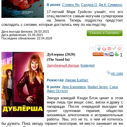
В ролях
:
Стивен Ян
,
Сандра О
,
Дж.К. Симмонс
17-летний Марк Грэйсон узнаёт, что его
отец является самым могучим супергероем
на Земле. Теперь подростку предстоит
совладать с силами, которые достались ему по наследству.
Дата выхода фильма: 26.03.2021
Скачать и Смотреть
Дата добавления: 01.05.2021
Последнее обновление: 22.04.2026
смотреть
инте
Дублерша
(2020)
1
HD
(
The Stand In
)
Зарубежный фильм
,
Комедия
HD 1080
Режиссер
:
Джеми Бэббит
В ролях
:
Дрю Бэрримор
,
Майкл Зеген
,
Сара
Джес Остелл
Звезда комедий Кэнди Блэк ценит в этом
мире лишь три вещи: секс, виски и драку с
папарацци. После очередной выходки ей
грозят групповая терапия, общество
анонимных алкоголиков и исправительные
работы. Увы, это не то, о чем ей хотелось
бы думать. Пока звезду тиранит мозгоправ, её место занимает ее же