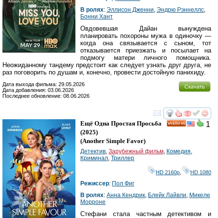
В ролях
:
Эллисон Дженни
,
Эндрю Рэннеллс
,
Бонни Хант
Овдовевшая Дайан вынуждена
планировать похороны мужа в одиночку —
когда она связывается с сыном, тот
отказывается приезжать и посылает на
подмогу матери личного помощника.
Неожиданному тандему предстоит как следует узнать друг друга, не
раз поговорить по душам и, конечно, провести достойную панихиду.
Дата выхода фильма: 29.05.2026
Скачать
Дата добавления: 03.06.2026
Последнее обновление: 08.06.2026
смотреть
инте
Ещё Одна Простая Просьба
1
HD
(2025)
(
Another Simple Favor
)
Детектив
,
Зарубежный фильм
,
Комедия
,
Криминал
,
Триллер
HD 2160р
,
HD 1080
Режиссер
:
Пол Фиг
В ролях
:
Анна Кендрик
,
Блейк Лайвли
,
Микеле
Морроне
Стефани стала частным детективом и