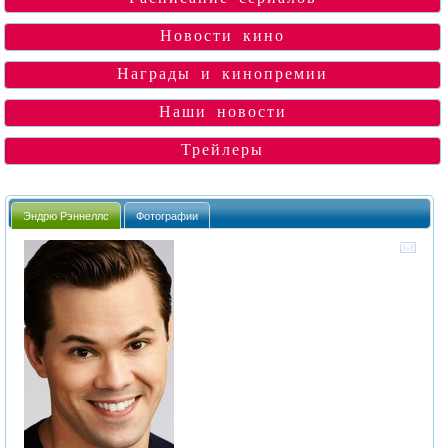
Новости кино
Награды и кинопремии
Наши новости
Трейлеры
Эндрю Рэннеллс
Фотографии