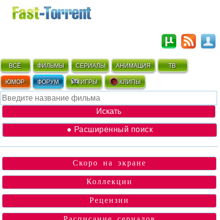
ВСЁ
ФИЛЬМЫ
СЕРИАЛЫ
АНИМАЦИЯ
ТВ
ЮМОР
ФОРУМ
ИГРЫ
КЛИПЫ
● Расширенный поиск
Скоро на экране
Коллекции
Рецензии
Расписание сериалов