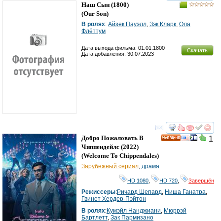
Наш Сын
(1800)
(
Our Son
)
В ролях
:
Айзек Пауэлл
,
Зэк Кларк
,
Ола
Флёттум
Дата выхода фильма: 01.01.1800
Скачать
Дата добавления: 30.07.2023
смотреть
инте
Добро Пожаловать В
1
HD
Чиппендейлс
(2022)
(
Welcome To Chippendales
)
Зарубежный сериал
,
драма
HD 1080
,
HD 720
,
Завершён
Режиссеры
:
Ричард Шепард
,
Ниша Ганатра
,
Гвинет Хердер-Пэйтон
В ролях
:
Кумэйл Нанджиани
,
Мюррэй
Бартлетт
,
Зак Пармизано