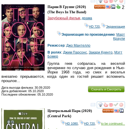
смотреть
инте
Парни В Группе
(2020)
2
HD
(
The Boys In The Band
)
Зарубежный фильм
,
драма
HD 720
,
Экранизация
Экранизация по произведению
:
Март
Краули
Режиссер
:
Джо Мантелло
В ролях
:
Джим Парсонс
,
Закари Куинто
,
Мэтт
Бомер
Группа геев собралась на веселой
вечеринке по случаю дня рождения в Нью-
Йорке 1968 года, но смех и веселья
внезапно прерываются, когда один из гостей решает вспомнить
прошлое...
Дата выхода фильма: 30.09.2020
Скачать и Смотреть
Дата добавления: 05.10.2020
Последнее обновление: 05.10.2020
смотреть
инте
Центральный Парк
(2020)
HD
(
Central Park
)
HD 1080
,
HD 720
,
to be continued...