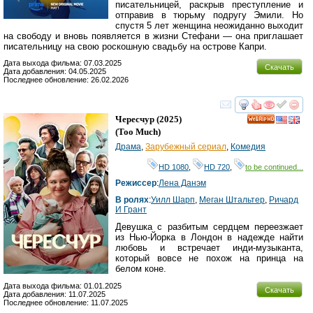
писательницей, раскрыв преступление и
отправив в тюрьму подругу Эмили. Но
спустя 5 лет женщина неожиданно выходит
на свободу и вновь появляется в жизни Стефани — она приглашает
писательницу на свою роскошную свадьбу на острове Капри.
Дата выхода фильма: 07.03.2025
Скачать
Дата добавления: 04.05.2025
Последнее обновление: 26.02.2026
смотреть
инте
Чересчур
(2025)
HD
(
Too Much
)
Драма
,
Зарубежный сериал
,
Комедия
HD 1080
,
HD 720
,
to be continued...
Режиссер
:
Лена Данэм
В ролях
:
Уилл Шарп
,
Меган Штальтер
,
Ричард
И Грант
Девушка с разбитым сердцем переезжает
из Нью-Йорка в Лондон в надежде найти
любовь и встречает инди-музыканта,
который вовсе не похож на принца на
белом коне.
Дата выхода фильма: 01.01.2025
Скачать
Дата добавления: 11.07.2025
Последнее обновление: 11.07.2025