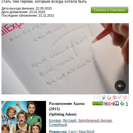
стать тем героем, которым всегда хотела быть.
Дата выхода фильма: 22.05.2015
Скачать и Смотреть
Дата добавления: 23.01.2016
Последнее обновление: 21.11.2021
смотреть
инте
Расщепление Адама
1
(2015)
(
Splitting Adam
)
Боевик
,
Детский
,
Зарубежный фильм
,
Семейный
Режиссер
:
Скотт МакЭбой