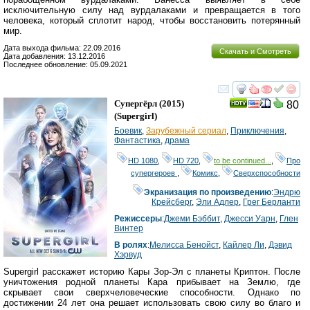
исключительную силу над вурдалаками и превращается в того
человека, который сплотит народ, чтобы восстановить потерянный
мир.
Дата выхода фильма: 22.09.2016
Скачать и Смотреть
Дата добавления: 13.12.2016
Последнее обновление: 05.09.2021
смотреть
инте
Супергёрл
(2015)
80
(
Supergirl
)
Боевик
,
Зарубежный сериал
,
Приключения
,
Фантастика
,
драма
HD 1080
,
HD 720
,
to be continued...
,
Про
супергероев
,
Комикс
,
Сверхспособности
Экранизация по произведению
:
Эндрю
Крейсберг
,
Эли Адлер
,
Грег Берланти
Режиссеры
:
Джеми Бэббит
,
Джесси Уарн
,
Глен
Винтер
В ролях
:
Мелисса Бенойст
,
Кайлер Ли
,
Дэвид
Хэрвуд
Supergirl расскажет историю Кары Зор-Эл с планеты Криптон. После
уничтожения родной планеты Кара прибывает на Землю, где
скрывает свои сверхчеловеческие способности. Однако по
достижении 24 лет она решает использовать свою силу во благо и