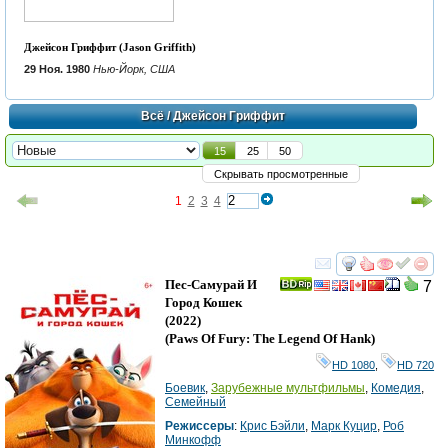
Джейсон Гриффит (Jason Griffith)
29 Ноя. 1980
Нью-Йорк, США
Всё
/ Джейсон Гриффит
15
25
50
Скрывать просмотренные
1
2
3
4
смотреть
инте
Пес-Самурай И
7
Город Кошек
(2022)
(
Paws Of Fury: The Legend Of Hank
)
HD 1080
,
HD 720
Боевик
,
Зарубежные мультфильмы
,
Комедия
,
Семейный
Режиссеры
:
Крис Бэйли
,
Марк Куцир
,
Роб
Минкофф