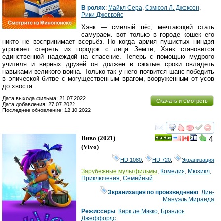
В ролях
:
Майкл Сера
,
Сэмюэл Л. Джексон
,
Рики Джервэйс
Хэнк — смелый пёс, мечтающий стать
самураем, вот только в городе кошек его
никто не воспринимает всерьёз. Но когда армия пушистых ниндзя
угрожает стереть их городок с лица Земли, Хэнк становится
единственной надеждой на спасение. Теперь с помощью мудрого
учителя и верных друзей он должен в сжатые сроки овладеть
навыками великого воина. Только так у него появится шанс победить
в эпической битве с могущественным врагом, вооруженным от усов
до хвоста.
Дата выхода фильма: 21.07.2022
Скачать и Смотреть
Дата добавления: 27.07.2022
Последнее обновление: 12.10.2022
смотреть
инте
Виво
(2021)
4
Ray
(
Vivo
)
HD 1080
,
HD 720
,
Экранизация
Зарубежные мультфильмы
,
Комедия
,
Мюзикл
,
Приключения
,
Семейный
Экранизация по произведению
:
Лин-
Мануэль Миранда
Режиссеры
:
Кирк де Микко
,
Брэндон
Джеффордс