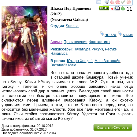
смотреть
инте
Школа Под Прицелом
11
(2012)
(
Nerawareta Gakuen
)
Студия
:
Sunrise
HD 720
,
Аниме
Аниме
,
Приключения
,
Фантастика
Режиссеры
:
Накамура Рёсукэ
,
Рёсуке
Накамура
В ролях
:
Ютаро Хондзё
,
Маю Ватанабэ
,
Ватанабэ Маю
Весна стала началом нового учебного года
в старшей школе Камакура. Новый ученик
по обмену, Кёичи Кёгоку зачислен в класс №8. Суть в том, что
Кёгоку - телепат, и он очень хорошо запомнил наказ отца
использовать свой дар в личных целях. Благодаря своей внешности
и телепатии он быстро становится популярным в школе. Все
склоняются перед влиянием очарования Кёгоку, а он охотно
управляет ими. Причем, к тем, кто не благоговеет перед ним, он
относится без малейшей жалости. Уже все пали жертвами его чар, и
лишь Сэки стойко противостоит Кёгоку. Удастся ли Сэки вырвать
школьников из объятий магии Кёгоку?
Дата выхода фильма: 20.10.2012
Скачать и Смотреть
Дата добавления: 31.07.2013
Последнее обновление: 25.07.2014