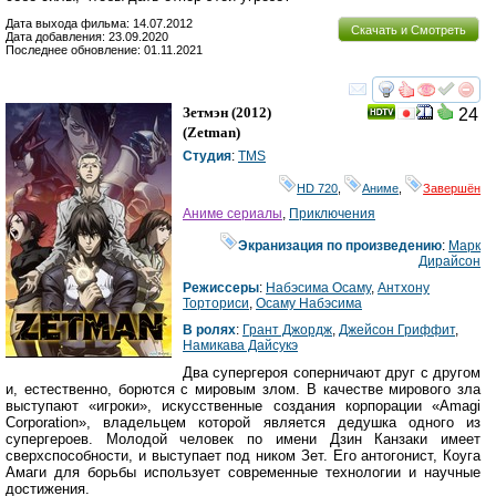
Дата выхода фильма: 14.07.2012
Скачать и Смотреть
Дата добавления: 23.09.2020
Последнее обновление: 01.11.2021
смотреть
инте
Зетмэн
(2012)
24
(
Zetman
)
Студия
:
TMS
HD 720
,
Аниме
,
Завершён
Аниме сериалы
,
Приключения
Экранизация по произведению
:
Марк
Дирайсон
Режиссеры
:
Набэсима Осаму
,
Антхонy
Торториcи
,
Осаму Набэсима
В ролях
:
Грант Джордж
,
Джейсон Гриффит
,
Намикава Дайсукэ
Два супергероя соперничают друг с другом
и, естественно, борются с мировым злом. В качестве мирового зла
выступают «игроки», искусственные создания корпорации «Amagi
Corporation», владельцем которой является дедушка одного из
супергероев. Молодой человек по имени Дзин Канзаки имеет
сверхспособности, и выступает под ником Зет. Его антогонист, Коуга
Амаги для борьбы использует современные технологии и научные
достижения.