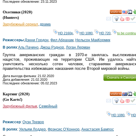
Последнее обновление: 23.11.2023
Охотники
(2020)
HD
(
Hunters
)
смот
Зарубежный сериал
,
драма
HD 2160р
,
HD 1080
,
HD 720
,
to be continu
Режиссеры
:
Дэнни Гордон
,
Фил Абрахам
,
Нельсон МакКормик
В ролях
:
Аль Пачино
,
Джош Рэднор
,
Логан Лерман
Группа американских граждан в 1970-е занялась выслеживан
нацистов, проживающих на территории США. Им удалось найт
уничтожить несколько сотен человек, стараниями американск
правительства избежавших наказания после Второй мировой войны.
Дата выхода фильма: 21.02.2020
Скачать и Смотре
Дата добавления: 21.02.2020
Последнее обновление: 05.02.2023
Картинг
(2020)
HD
(
Go Karts!
)
смот
Зарубежный фильм
,
Семейный
HD 1080
,
HD
Режиссер
:
Оуэн Тревор
В ролях
:
Уильям Лоддер
,
Фрэнсис О’Коннор
,
Анастасия Бампос