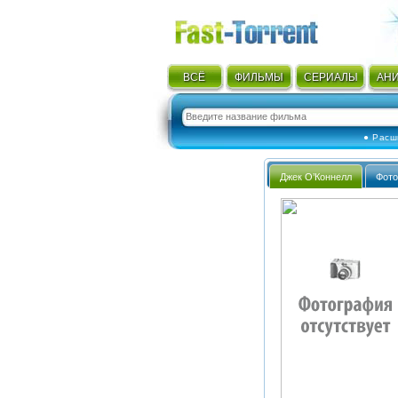
ВСЁ
ФИЛЬМЫ
СЕРИАЛЫ
АН
● Расш
Джек О’Коннелл
Фото