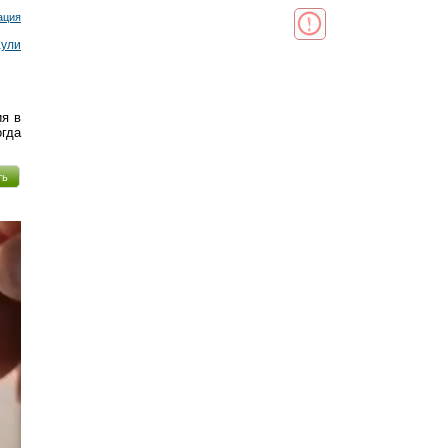
ация
аули
ия в
огда
ть