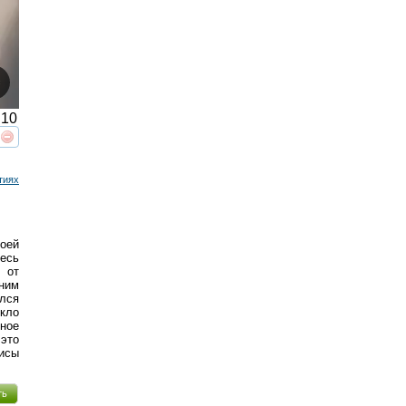
10
реть
интересует
тиях
оей
десь
 от
ним
лся
кло
ное
это
исы
ть