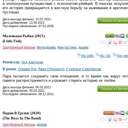
в злополучном путешествии с психопатом-убийцей. В поисках искупл
его история превращается в жесткую борьбу за выживание в арктиче
пустошах.
Дата выхода фильма: 15.07.2021
Скачать и Смотре
Дата добавления: 13.08.2021
Последнее обновление: 07.01.2026
Маленькая Рыбка
(2021)
(
Little Fish
)
смот
Зарубежный фильм
,
Мелодрама
,
Фантастика
,
драма
HD 1080
,
HD 720
,
Про лю
Режиссер
:
Чед Хартиган
В ролях
:
Оливия Кук
,
Джек О’Коннелл
,
Стефани Соколински
Пара пытается сохранить свои отношения, в то время как вирус по
памяти распространяется и угрожает стереть историю их любви.
Дата выхода фильма: 05.02.2021
Скачать и Смотре
Дата добавления: 30.03.2021
Последнее обновление: 08.12.2021
Парни В Группе
(2020)
HD
(
The Boys In The Band
)
смот
Зарубежный фильм
,
драма