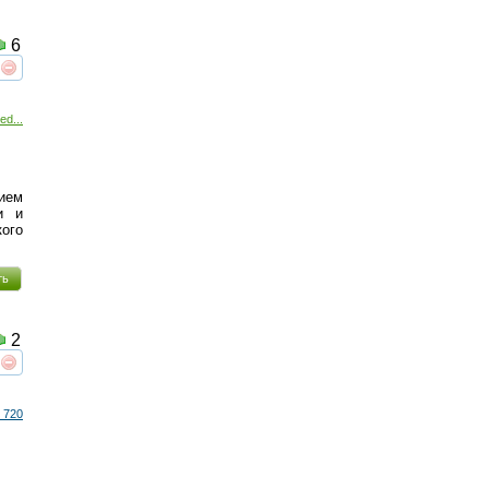
6
реть
интересует
ed...
ием
и и
ого
ть
2
реть
интересует
 720