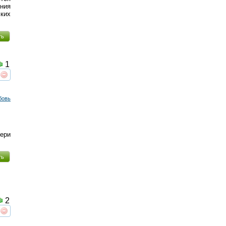
ения
ских
ть
1
реть
интересует
бовь
тери
ть
2
реть
интересует