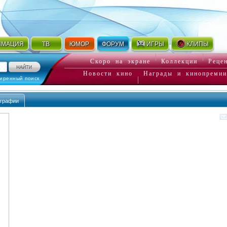
ИМАЦИЯ
ТВ
ЮМОР
ФОРУМ
ИГРЫ
КЛИПЫ
Скоро на экране
Коллекции
Реце
Новости кино
Награды и кинопремии
иренный поиск
графии