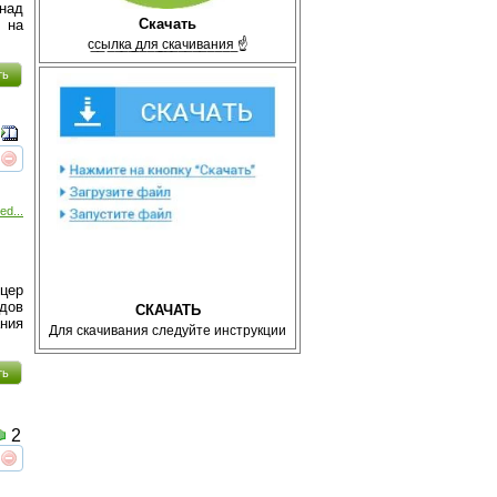
 над
Скачать
 на
с̲с̲ы̲л̲к̲а̲ ̲д̲л̲я̲ ̲с̲к̲а̲ч̲и̲в̲а̲н̲и̲я̲ ☝
ть
реть
интересует
ed...
ицер
дов
СКАЧАТЬ
ния
Для скачивания следуйте инструкции
ть
2
реть
интересует