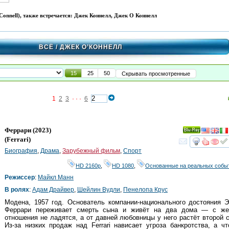
onnell), также встречается: Джек Коннелл, Джек О Коннелл
ВСЁ
/ ДЖЕК О’КОННЕЛЛ
15
25
50
Скрывать просмотренные
1
2
3
· · ·
6
Феррари
(2023)
Ray
(
Ferrari
)
смот
Биография
,
Драма
,
Зарубежный фильм
,
Спорт
HD 2160р
,
HD 1080
,
Основанные на реальных собы
Режиссер
:
Майкл Манн
В ролях
:
Адам Драйвер
,
Шейлин Вудли
,
Пенелопа Крус
Модена, 1957 год. Основатель компании-национального достояния 
Феррари переживает смерть сына и живёт на два дома — с же
отношения не ладятся, а от давней любовницы у него растёт второй 
Из-за низких продаж над Ferrari нависает угроза банкротства, а ч