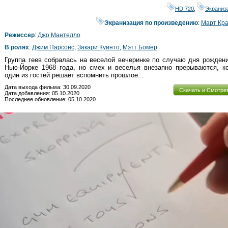
HD 720
,
Экраниз
Экранизация по произведению
:
Март Кр
Режиссер
:
Джо Мантелло
В ролях
:
Джим Парсонс
,
Закари Куинто
,
Мэтт Бомер
Группа геев собралась на веселой вечеринке по случаю дня рожден
Нью-Йорке 1968 года, но смех и веселья внезапно прерываются, к
один из гостей решает вспомнить прошлое...
Дата выхода фильма: 30.09.2020
Скачать и Смотре
Дата добавления: 05.10.2020
Последнее обновление: 05.10.2020