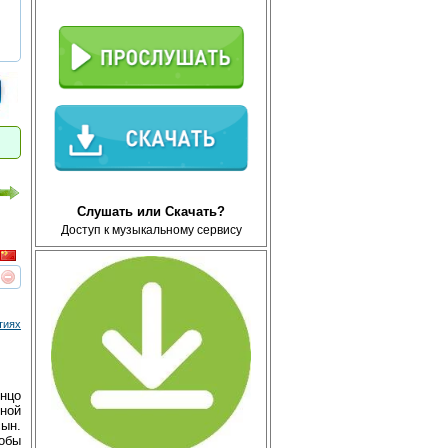
Слушать или Скачать?
Доступ к музыкальному сервису
реть
интересует
тиях
Энцо
ной
сын.
тобы