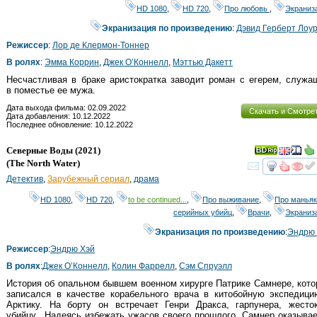
HD 1080
,
HD 720
,
Про любовь
,
Экраниз
Экранизация по произведению
:
Дэвид Герберт Лоу
Режиссер
:
Лор де Клермон-Тоннер
В ролях
:
Эмма Коррин
,
Джек О’Коннелл
,
Мэттью Дакетт
Несчастливая в браке аристократка заводит роман с егерем, служ
в поместье ее мужа.
Дата выхода фильма: 02.09.2022
Скачать и Смотре
Дата добавления: 10.12.2022
Последнее обновление: 10.12.2022
Северные Воды
(2021)
(
The North Water
)
смот
Детектив
,
Зарубежный сериал
,
драма
HD 1080
,
HD 720
,
to be continued...
,
Про выживание
,
Про маньяк
серийных убийц
,
Врачи
,
Экраниз
Экранизация по произведению
:
Эндрю 
Режиссер
:
Эндрю Хэй
В ролях
:
Джек О’Коннелл
,
Колин Фаррелл
,
Сэм Спруэлл
История об опальном бывшем военном хирурге Патрике Самнере, кот
записался в качестве корабельного врача в китобойную экспедици
Арктику. На борту он встречает Генри Дракса, гарпунера, жесток
убийцу.. Надеясь избежать ужасов своего прошлого, Самнер оказыва