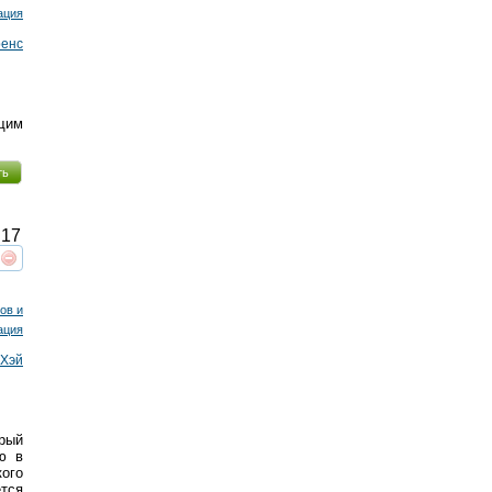
ация
ренс
ащим
ть
17
реть
интересует
ов и
ация
Хэй
орый
ю в
ого
ется