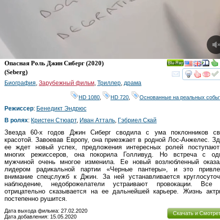
Опасная Роль Джин Сиберг
(2020)
Ray
(
Seberg
)
смот
Биография
,
Зарубежный фильм
,
Триллер
,
драма
HD 1080
,
HD 720
,
Основанные на реальных собы
Режиссер
:
Бенедикт Эндрюс
В ролях
:
Кристен Стюарт
,
Иван Атталь
,
Гэбриел Скай
Звезда 60-х годов Джин Сиберг сводила с ума поклонников св
красотой. Завоевав Европу, она приезжает в родной Лос-Анжелес. З
ее ждет новый успех, предложения интересных ролей поступают
многих режиссеров, она покорила Голливуд. Но встреча с од
мужчиной очень многое изменила. Ее новый возлюбленный оказа
лидером радикальной партии «Черные пантеры», и это привле
внимание спецслужб к Джин. За ней устанавливается круглосуточ
наблюдение, недоброжелатели устраивают провокации. Все 
отрицательно сказывается на ее дальнейшей карьере. Жизнь актр
постепенно рушится.
Дата выхода фильма: 27.02.2020
Скачать и Смотре
Дата добавления: 15.05.2020