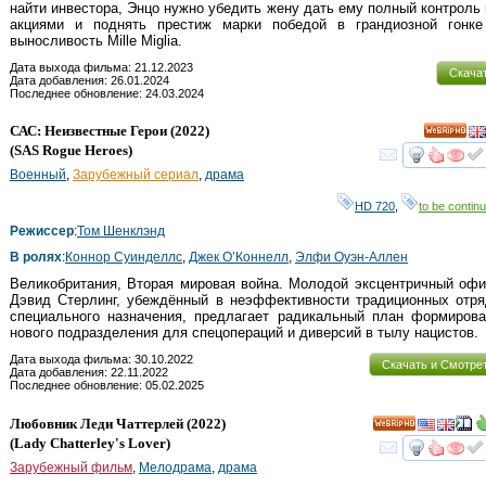
найти инвестора, Энцо нужно убедить жену дать ему полный контроль
акциями и поднять престиж марки победой в грандиозной гонке
выносливость Mille Miglia.
Дата выхода фильма: 21.12.2023
Скача
Дата добавления: 26.01.2024
Последнее обновление: 24.03.2024
САС: Неизвестные Герои
(2022)
HD
(
SAS Rogue Heroes
)
смот
Военный
,
Зарубежный сериал
,
драма
HD 720
,
to be continu
Режиссер
:
Том Шенклэнд
В ролях
:
Коннор Суинделлс
,
Джек О’Коннелл
,
Элфи Оуэн-Аллен
Великобритания, Вторая мировая война. Молодой эксцентричный оф
Дэвид Стерлинг, убеждённый в неэффективности традиционных отря
специального назначения, предлагает радикальный план формирова
нового подразделения для спецопераций и диверсий в тылу нацистов.
Дата выхода фильма: 30.10.2022
Скачать и Смотре
Дата добавления: 22.11.2022
Последнее обновление: 05.02.2025
Любовник Леди Чаттерлей
(2022)
HD
(
Lady Chatterley's Lover
)
смот
Зарубежный фильм
,
Мелодрама
,
драма