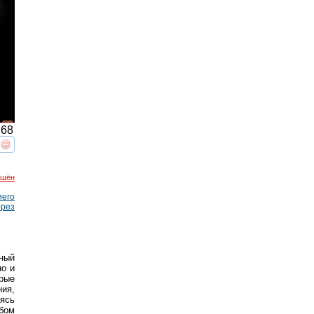
68
реть
интересует
ршён
иего
ррез
ьный
но и
рые
ия,
аясь
обом