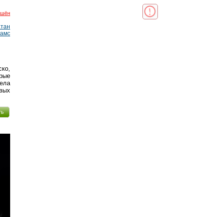
ршён
тан
амс
ско,
рые
дела
овых
ть