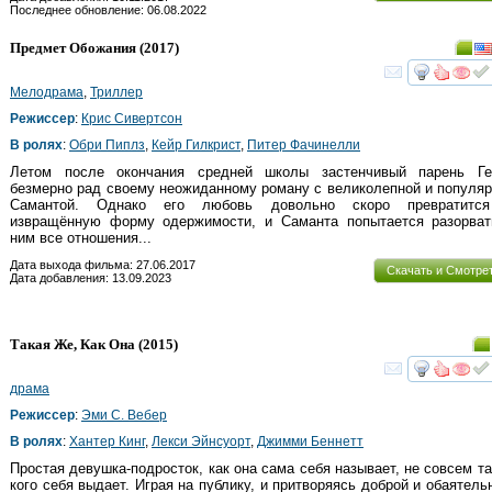
Последнее обновление: 06.08.2022
Предмет Обожания
(2017)
смот
Мелодрама
,
Триллер
Режиссер
:
Крис Сивертсон
В ролях
:
Обри Пиплз
,
Кейр Гилкрист
,
Питер Фачинелли
Летом после окончания средней школы застенчивый парень Ге
безмерно рад своему неожиданному роману с великолепной и популяр
Самантой. Однако его любовь довольно скоро превратитс
извращённую форму одержимости, и Саманта попытается разорват
ним все отношения...
Дата выхода фильма: 27.06.2017
Скачать и Смотре
Дата добавления: 13.09.2023
Такая Же, Как Она
(2015)
смот
драма
Режиссер
:
Эми С. Вебер
В ролях
:
Хантер Кинг
,
Лекси Эйнсуорт
,
Джимми Беннетт
Простая девушка-подросток, как она сама себя называет, не совсем та
кого себя выдает. Играя на публику, и притворяясь доброй и обаятельн