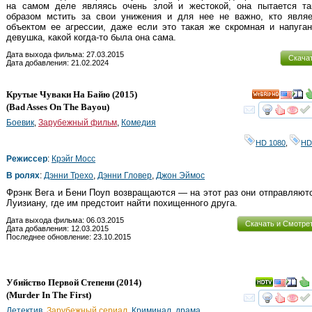
на самом деле являясь очень злой и жестокой, она пытается та
образом мстить за свои унижения и для нее не важно, кто являе
объектом ее агрессии, даже если это такая же скромная и напуга
девушка, какой когда-то была она сама.
Дата выхода фильма: 27.03.2015
Скача
Дата добавления: 21.02.2024
Крутые Чуваки На Байю
(2015)
HD
(
Bad Asses On The Bayou
)
смот
Боевик
,
Зарубежный фильм
,
Комедия
HD 1080
,
HD
Режиссер
:
Крэйг Мосс
В ролях
:
Дэнни Трехо
,
Дэнни Гловер
,
Джон Эймос
Фрэнк Вега и Бени Поуп возвращаются — на этот раз они отправляют
Луизиану, где им предстоит найти похищенного друга.
Дата выхода фильма: 06.03.2015
Скачать и Смотре
Дата добавления: 12.03.2015
Последнее обновление: 23.10.2015
Убийство Первой Степени
(2014)
(
Murder In The First
)
смот
Детектив
,
Зарубежный сериал
,
Криминал
,
драма