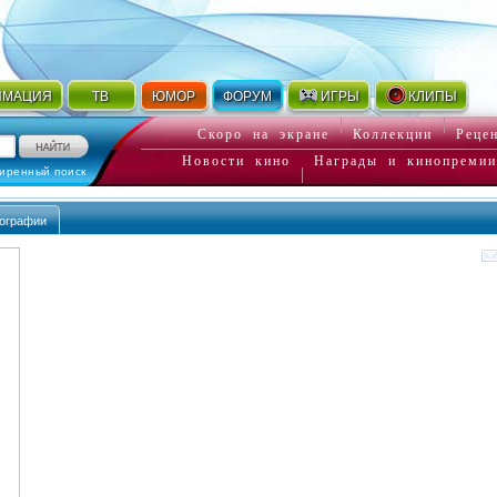
ИМАЦИЯ
ТВ
ЮМОР
ФОРУМ
ИГРЫ
КЛИПЫ
Скоро на экране
Коллекции
Реце
Новости кино
Награды и кинопремии
иренный поиск
ографии