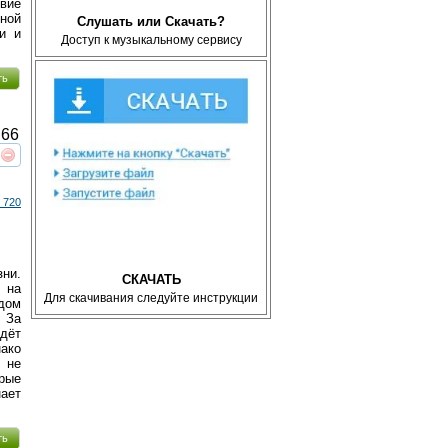
вие
тной
Слушать или Скачать?
и и
Доступ к музыкальному сервису
ть
66
реть
интересует
 720
ни.
СКАЧАТЬ
 на
Для скачивания следуйте инструкции
 дом
 За
идёт
нако
 не
орые
ает
ть