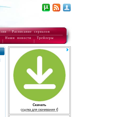
нзии
Расписание сериалов
Наши новости
Трейлеры
Скачать
с̲с̲ы̲л̲к̲а̲ ̲д̲л̲я̲ ̲с̲к̲а̲ч̲и̲в̲а̲н̲и̲я̲ ☝