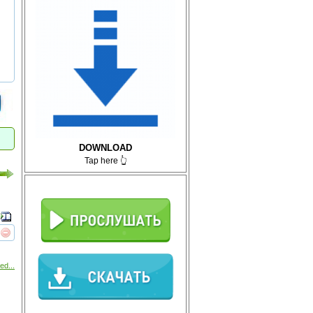
DOWNLOAD
Tap here 👆
реть
интересует
ed...