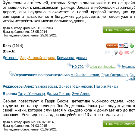
Фуллером и его семьей, которых берут в заложники и в их же трей
отправляются к мексиканской границе. Заехав в небольшой стрип-клу
дороге, они неудачно знакомятся с целой прорвой жаждущих кр
вампиров и пытаются хотя бы дожить до рассвета, не говоря уже о 
чтобы истребить как можно больше чудовищ.
Дата выхода фильма: 11.03.2014
Скачать и Смотре
Дата добавления: 23.05.2014
Последнее обновление: 25.01.2021
Босх
(2014)
HD
(
Bosch
)
смот
Детектив
,
Зарубежный сериал
,
Криминал
,
драма
HD 720
,
to be continued...
,
Экраниз
Экранизация по произведению
:
Майкл Коннелли
,
Эрик Овермиер
,
Эн
Шнай
Режиссеры
:
Алекс Закржевский
,
Эрнест Р. Дикерсон
,
Патрик Кейди
В ролях
:
Титус Уэлливер
,
Джэми Гектор
,
Эми Акино
Сериал повествует о Гарри Босхе, детективе убойного отдела, кот
трудится во славу полиции Лос-Анджелеса. Босх расследует дело 
своей жизни, которое случается у каждого копа и донимает его до по
сознания. Речь идет о загадочном убийстве 13-летнего мальчика.
Дата выхода фильма: 06.02.2014
Скачать и Смотре
Дата добавления: 01.03.2015
Последнее обновление: 01.09.2021