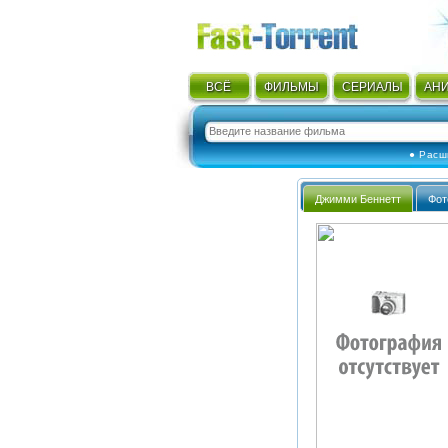
ВСЁ
ФИЛЬМЫ
СЕРИАЛЫ
АН
● Расш
Джимми Беннетт
Фот