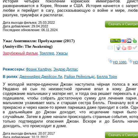
История четырех поколений корейских иммигрантов. Дейст
разворачивается в Корее, Японии и США. История начнется с запре
любви и перейдет в сагу, рассказывающую о войне и мире, любв
разлуке, триумфах и расплатах.
Дата выхода фильма: 25.03.2022
Скачать и Смотре
Дата добавления: 29.04.2022
Последнее обновление: 06.11.2024
Ужас Амитивилля: Пробуждение
(2017)
Ray
(
Amityville: The Awakening
)
смот
Зарубежный фильм
,
Триллер
,
Ужасы
HD 1080
,
HD
Режиссеры
:
Франк Халфун
,
Эндрю Дуглас
В ролях
:
Дженнифер Джейсон Ли
,
Райан Рейнольдс
,
Белла Торн
У молодой матери-одиночки Джоан наступила чёрная полоса в жиз
Недавно её сын по неизвестной причине впал в кому. Денег
содержание мальчишки у матери нет, и тогда она решает переехать в
подешевле, чтобы собрать достаточную сумму для лечения парня.
мальчиком ухаживает мать и старшая сестра Белль. Поначалу всё 
прекрасно и через какое-то время парнишка даже приходит в себя. Од
в дальнейшем до Джоан доходит, что исцеление парня было
случайным. Затем в доме начали происходить странные события, кот
только подтвердили опасения Джоан. Вскоре и до Белль начин
доходить, что происходит в доме.
Дата выхода фильма: 20.07.2017
Скачать и Смотре
Дата добавления: 10.11.2017