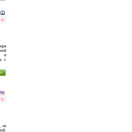
реть
интересует
нри
ной
я в
ь с
ть
реть
интересует
, за
ой,