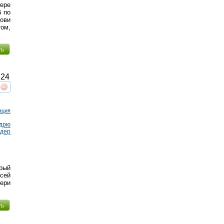
лере
б по
ови
том,
ть
24
реть
интересует
ация
дрю
дер
орый
всей
тери
ть