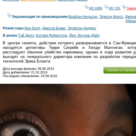
HD 1080
,
HD 720
,
Заве
Экранизация по произведению
:
Брайан Нельсон
,
Элисон Кросс
,
Джона
Абрах
Режиссеры
:
Бен Болт
,
Джесси Бокко
,
Эллисон Андерс
В ролях
:
Тэй Диггз
,
Кэтлин Робертсон
,
Йен Энтони Дэйл
В центре сюжета, действие которого разворачивается в Сан-Франци
находятся детективы Терри Сигрейв и Хилди Маллиган, кото
расследуют обычное убийство наркомана, однако в ходе развития 
выходят на генерального директора компании по разработке перед
технологий Эрика Бланта.
Дата выхода фильма: 09.06.2014
Скачать и Смотре
Дата добавления: 21.10.2014
Последнее обновление: 24.09.2016