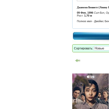
Джимми Беннетт (Jimmy B
09 Фев. 1996
Сил-Бич, О
Рост:
1.70 м
Полное имя - Джеймс Бенн
Сортировать: