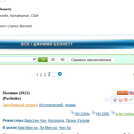
ennett)
риндж, Калифорния, США
етт (James Bennett).
ВСЁ
/ ДЖИММИ БЕННЕТТ
15
25
50
Скрывать просмотренные
1
2
3
Патинко
(2022)
HD
(
Pachinko
)
смот
Зарубежный сериал
,
Исторический
,
драма
HD 2160р
,
HD 1080
,
to be continu
Режиссеры
:
Джастин Чон
,
Когонада
,
Лиэнн Уэлхэм
В ролях
:
Ким Мин-ха
,
Ли Мин-хо
,
Чин Ха