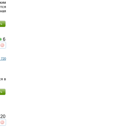
ким
тся
нная
ть
6
реть
интересует
 720
ся в
ть
20
реть
интересует