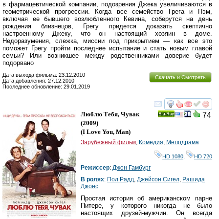
в фармацевтической компании, подозрения Джека увеличиваются в
геометрической прогрессии. Когда все семейство Грега и Пэм,
включая ее бывшего возлюбленного Кевина, соберутся на день
рождения близнецов, Грегу придется доказать скептично
настроенному Джеку, что он настоящий хозяин в доме.
Недоразумения, слежка, миссии под прикрытием — как все это
поможет Грегу пройти последнее испытание и стать новым главой
семьи? Или возникшее между родственниками доверие будет
подорвано
Дата выхода фильма: 23.12.2010
Скачать и Смотреть
Дата добавления: 27.12.2010
Последнее обновление: 29.01.2019
смотреть
инте
Люблю Тебя, Чувак
74
Ray
(2009)
(
I Love You, Man
)
Зарубежный фильм
,
Комедия
,
Мелодрама
HD 1080
,
HD 720
Режиссер
:
Джон Гамбург
В ролях
:
Пол Радд
,
Джейсон Сигел
,
Рашида
Джонс
Простая история об американском парне
Питере, у которого никогда не было
настоящих друзей-мужчин. Он всегда