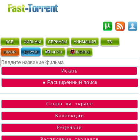
ВСЁ
ФИЛЬМЫ
СЕРИАЛЫ
АНИМАЦИЯ
ТВ
ЮМОР
ФОРУМ
ИГРЫ
КЛИПЫ
● Расширенный поиск
Скоро на экране
Коллекции
Рецензии
Расписание сериалов