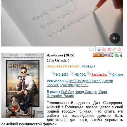
смотреть
инте
Дробилка
(2015)
4
HD
(
The Grinder
)
Зарубежный сериал
,
Комедия
HD 1080
,
HD 720
,
Завершён
,
Ситком
Режиссеры
:
Джей Чандрашекхар
,
Джеми
Бэббит
,
Кристин Джернон
В ролях
:
Роб Лоу
,
Фред Сэвэдж
,
Мэри
Элизабет Эллис
Телевизионный адвокат Дин Сандерсон,
живший в Голливуде, возвращается в свой
родной городок, считая, что опыта его
работы на телевидении должно быть
достаточно для того, чтобы управлять
семейной юридической фирмой.