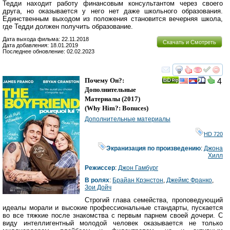
Тедди находит работу финансовым консультантом через своего
друга, но оказывается у него нет даже школьного образования.
Единственным выходом из положения становится вечерняя школа,
где Тедди должен получить образование.
Дата выхода фильма: 22.11.2018
Скачать и Смотреть
Дата добавления: 18.01.2019
Последнее обновление: 02.02.2023
смотреть
инте
Почему Он?:
4
Дополнительные
Материалы
(2017)
(
Why Him?: Bonuces
)
Дополнительные материалы
HD 720
Экранизация по произведению
:
Джона
Хилл
Режиссер
:
Джон Гамбург
В ролях
:
Брайан Крэнстон
,
Джеймс Франко
,
Зои Дойч
Строгий глава семейства, проповедующий
идеалы морали и высокие профессиональные стандарты, пускается
во все тяжкие после знакомства с первым парнем своей дочери. С
виду интеллигентный молодой человек оказывается не только