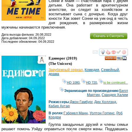
Сонни и Майя — счастливая пара с двумя
детьми. Она работает в архитектурном
агентстве, он следит за хозяйством и
воспитывает сына с дочерью. Когда друг
юности Хак зовет Сонни на уик-энд в честь
дня рождения, в размеренной жизни
мужчины начинаются приключения.
Дата выхода фильма: 26.08.2022
Скачать и Смотреть
Дата добавления: 04.09.2022
Последнее обновление: 04.09.2022
смотреть
инте
Единорог
(2019)
HD
(
The Unicorn
)
Зарубежный сериал
,
Комедия
,
Семейный
,
драма
HD 1080
,
HD 720
,
to be continued...
Экранизация по произведению
:
Билл
Мартин
,
Скандер Халим
Режиссеры
:
Джон Гамбург
,
Дин Холлэнд
,
Кабир Ахтар
В ролях
:
Гэбриел Манн
,
Уолтон Гоггинс
,
Роб
Кордри
Группа закадычных друзей и члены семьи
решают помочь Уэйду оправиться после смерти жены. Поддавшись