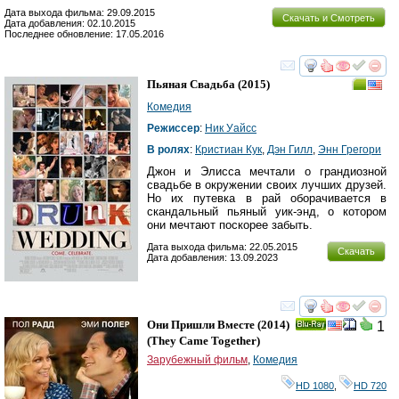
Дата выхода фильма: 29.09.2015
Скачать и Смотреть
Дата добавления: 02.10.2015
Последнее обновление: 17.05.2016
смотреть
инте
Пьяная Свадьба
(2015)
Комедия
Режиссер
:
Ник Уайсс
В ролях
:
Кристиан Кук
,
Дэн Гилл
,
Энн Грегори
Джон и Элисса мечтали о грандиозной
свадьбе в окружении своих лучших друзей.
Но их путевка в рай оборачивается в
скандальный пьяный уик-энд, о котором
они мечтают поскорее забыть.
Дата выхода фильма: 22.05.2015
Скачать
Дата добавления: 13.09.2023
смотреть
инте
Они Пришли Вместе
(2014)
1
Ray
(
They Came Together
)
Зарубежный фильм
,
Комедия
HD 1080
,
HD 720