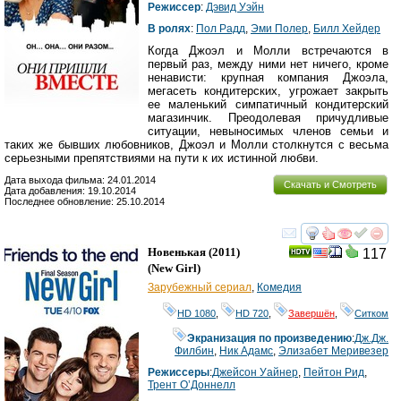
Режиссер
:
Дэвид Уэйн
В ролях
:
Пол Радд
,
Эми Полер
,
Билл Хейдер
Когда Джоэл и Молли встречаются в
первый раз, между ними нет ничего, кроме
ненависти: крупная компания Джоэла,
мегасеть кондитерских, угрожает закрыть
ее маленький симпатичный кондитерский
магазинчик. Преодолевая причудливые
ситуации, невыносимых членов семьи и
таких же бывших любовников, Джоэл и Молли столкнутся с весьма
серьезными препятствиями на пути к их истинной любви.
Дата выхода фильма: 24.01.2014
Скачать и Смотреть
Дата добавления: 19.10.2014
Последнее обновление: 25.10.2014
смотреть
инте
Новенькая
(2011)
117
(
New Girl
)
Зарубежный сериал
,
Комедия
HD 1080
,
HD 720
,
Завершён
,
Ситком
Экранизация по произведению
:
Дж.Дж.
Филбин
,
Ник Адамс
,
Элизабет Меривезер
Режиссеры
:
Джейсон Уайнер
,
Пейтон Рид
,
Трент О’Доннелл