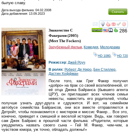
былую славу.
Дата выхода фильма: 04.02.2008
Скачать
Дата добавления: 13.09.2023
смотреть
инте
Знакомство С
286
Факерами
(2005)
(
Meet The Fockers
)
Зарубежный фильм
,
Комедия
,
Мелодрама
HD 1080
,
HD 720
Режиссер
:
Джей Роуч
В ролях
:
Роберт Де Ниро
,
Бен Стиллер
,
Дастин Хоффман
После того, как Грег Факер получил
«добро» на брак со своей возлюбленной, от
её отца Джека Байранса (бывшего агента
ЦРУ), он приглашает всех членов семьи
невесты, навестить его родителей, чтобы
получше узнать друг-друга и сдружится. И вот, на семейном
автобусе семейства Байрансов, они все вместе отправляются в
Детройт, чтобы познакомится с мистером и миссис Факер… Все это,
конечно, приведет к смешной и веселой истории. Ведь, как говорил
сам Джек Байранс в прошлой части фильма: «Родители, которые
умудрились назвать своего сына – Гей М. Факер, чем-чем, а
чувством юмора, уж точно, обладать должны!»