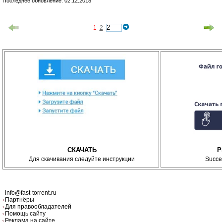
Последнее обновление: 02.12.2018
1
2
СКАЧАТЬ
P
Для скачивания следуйте инструкции
Succe
info@fast-torrent.ru
Партнёры
Для правообладателей
Помощь сайту
Реклама на сайте