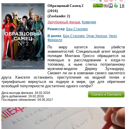
смотреть
инте
Образцовый Самец 2
18
Ray
(2016)
(
Zoolander 2
)
Зарубежный фильм
,
Комедия
Режиссер
:
Бен Стиллер
В ролях
:
Бен Стиллер
,
Оуэн Уилсон
,
Уилл
Феррелл
По миру катится волна убийств
знаменитостей. Специальный агент модной
полиции Монтана Гроссо обращается за
помощью в расследовании к когда-то
топовому, а ныне слегка потрепанному
мужчине-модели Дереку Зуландеру.
Сможет ли он в компании своего заклятого
друга Ханселя остановить преступления на модной почве и
триумфально вернуться на подиум в мире, где для обретения
всеобщей популярности достаточно одного селфи?
Дата выхода фильма: 18.02.2016
Скачать и Смотреть
Дата добавления: 19.02.2016
Последнее обновление: 04.05.2017