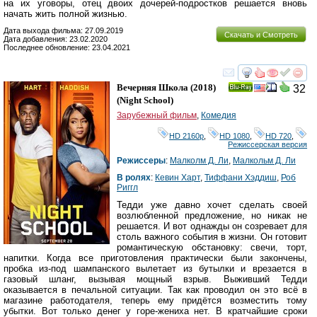
на их уговоры, отец двоих дочерей-подростков решается вновь
начать жить полной жизнью.
Дата выхода фильма: 27.09.2019
Скачать и Смотреть
Дата добавления: 23.02.2020
Последнее обновление: 23.04.2021
смотреть
инте
Вечерняя Школа
(2018)
32
Ray
(
Night School
)
Зарубежный фильм
,
Комедия
HD 2160р
,
HD 1080
,
HD 720
,
Режиссерская версия
Режиссеры
:
Малколм Д. Ли
,
Малкольм Д. Ли
В ролях
:
Кевин Харт
,
Тиффани Хэддиш
,
Роб
Риггл
Тедди уже давно хочет сделать своей
возлюбленной предложение, но никак не
решается. И вот однажды он созревает для
столь важного события в жизни. Он готовит
романтическую обстановку: свечи, торт,
напитки. Когда все приготовления практически были закончены,
пробка из-под шампанского вылетает из бутылки и врезается в
газовый шланг, вызывая мощный взрыв. Выживший Тедди
оказывается в печальной ситуации. Так как проводил он это всё в
магазине работодателя, теперь ему придётся возместить тому
убытки. Вот только денег у горе-жениха нет. В кратчайшие сроки