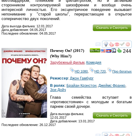
миллиардером, плейбоем и филантропом, но и активным
сторонником контролируемой шизофрении и вообще очень
интересной личностью. Его эксцентричное поведение вызывает
непонимание у "старой школы", перерастающее в открытое
соперничество двух поколений.
Дата выхода фильма: 12.01.2017
Скачать и Смотреть
Дата добавления: 04.05.2017
Последнее обновление: 04.05.2017
смотреть
инте
Почему Он?
(2017)
244
Ray
(
Why Him?
)
Зарубежный фильм
,
Комедия
HD 1080
,
HD 720
,
Про богатых
Режиссер
:
Джон Гамбург
В ролях
:
Брайан Крэнстон
,
Джеймс Франко
,
Зои Дойч
Глава семейства вступает в
«противостояние» с молодым и богатым
парнем своей дочери.
Дата выхода фильма:
Скачать и Смотреть
12.01.2017
Дата добавления: 13.01.2017
Последнее обновление: 26.12.2017