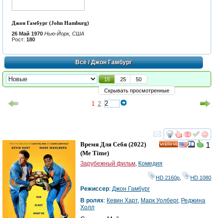
Джон Гамбург (John Hamburg)
26 Май 1970
Нью-Йорк, США
Рост:
180
Всё
/ Джон Гамбург
15
25
50
Скрывать просмотренные
1
2
смотреть
инте
Время Для Себя
(2022)
1
HD
(
Me Time
)
Зарубежный фильм
,
Комедия
HD 2160р
,
HD 1080
Режиссер
:
Джон Гамбург
В ролях
:
Кевин Харт
,
Марк Уолберг
,
Реджина
Холл