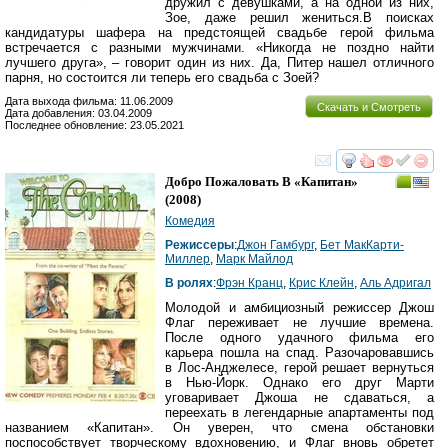
дружил с девушками, а на одной из них,
Зое, даже решил жениться.В поисках
кандидатуры шафера на предстоящей свадьбе герой фильма
встречается с разными мужчинами. «Никогда не поздно найти
лучшего друга», – говорит один из них. Да, Питер нашел отличного
парня, но состоится ли теперь его свадьба с Зоей?
Дата выхода фильма: 11.06.2009
Скачать и Смотреть
Дата добавления: 03.04.2009
Последнее обновление: 23.05.2021
смотреть
инте
Добро Пожаловать В «Капитан»
(2008)
Комедия
Режиссеры
:
Джон Гамбург
,
Бет МакКарти-
Миллер
,
Марк Майлод
В ролях
:
Фрэн Кранц
,
Крис Клейн
,
Аль Адригал
Молодой и амбициозный режиссер Джош
Флаг переживает не лучшие времена.
После одного удачного фильма его
карьера пошла на спад. Разочаровавшись
в Лос-Анджелесе, герой решает вернуться
в Нью-Йорк. Однако его друг Марти
уговаривает Джоша не сдаваться, а
переехать в легендарные апартаменты под
названием «Капитан». Он уверен, что смена обстановки
поспособствует творческому вдохновению, и Флаг вновь обретет