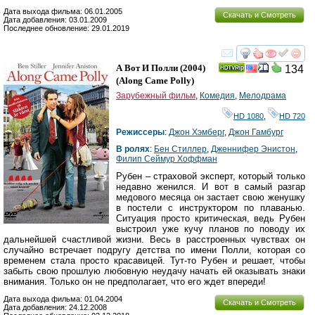
Дата выхода фильма: 06.01.2005
Скачать и Смотреть
Дата добавления: 03.01.2009
Последнее обновление: 29.01.2019
смотреть
инте
А Вот И Полли
(2004)
134
(
Along Came Polly
)
Зарубежный фильм
,
Комедия
,
Мелодрама
HD 1080
,
HD 720
Режиссеры
:
Джон Хэмберг
,
Джон Гамбург
В ролях
:
Бен Стиллер
,
Дженнифер Энистон
,
Филип Сеймур Хоффман
Рубен – страховой эксперт, который только
недавно женился. И вот в самый разгар
медового месяца он застает свою женушку
в постели с инструктором по плаванью.
Ситуация просто критическая, ведь Рубен
выстроил уже кучу планов по поводу их
дальнейшей счастливой жизни. Весь в расстроенных чувствах он
случайно встречает подругу детства по имени Полли, которая со
временем стала просто красавицей. Тут-то Рубен и решает, чтобы
забыть свою прошлую любовную неудачу начать ей оказывать знаки
внимания. Только он не предполагает, что его ждет впереди!
Дата выхода фильма: 01.04.2004
Скачать и Смотреть
Дата добавления: 24.12.2008