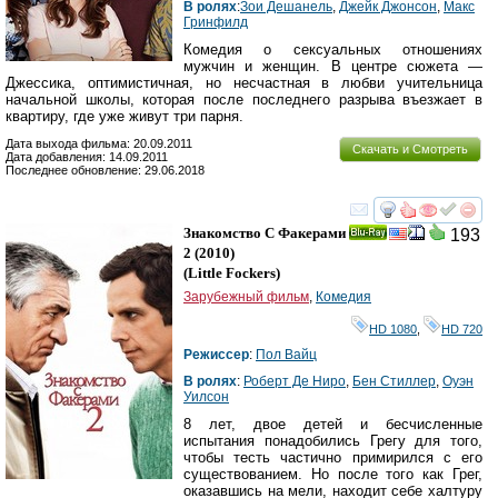
В ролях
:
Зои Дешанель
,
Джейк Джонсон
,
Макс
Гринфилд
Комедия о сексуальных отношениях
мужчин и женщин. В центре сюжета —
Джессика, оптимистичная, но несчастная в любви учительница
начальной школы, которая после последнего разрыва въезжает в
квартиру, где уже живут три парня.
Дата выхода фильма: 20.09.2011
Скачать и Смотреть
Дата добавления: 14.09.2011
Последнее обновление: 29.06.2018
смотреть
инте
Знакомство С Факерами
193
Ray
2
(2010)
(
Little Fockers
)
Зарубежный фильм
,
Комедия
HD 1080
,
HD 720
Режиссер
:
Пол Вайц
В ролях
:
Роберт Де Ниро
,
Бен Стиллер
,
Оуэн
Уилсон
8 лет, двое детей и бесчисленные
испытания понадобились Грегу для того,
чтобы тесть частично примирился с его
существованием. Но после того как Грег,
оказавшись на мели, находит себе халтуру