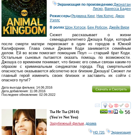
Экранизация по произведению
:
Джонатан
Лиско
,
Ванесса Баден
Режиссеры
:
Реджина Кинг
,
Ник Копус
,
Джон
Уэллс
В ролях
:
Шон Хэтоси
,
Бен Робсон
,
Джейк Вири
Сюжет рассказывает о жизни
семнадцатилетнего Джошуа Коди, который
после смерти матери переезжает в один из городов в Южной
Калифорнии. Глава семьи Джанин Коди занимается семейным
делом. Ей во всем помогает помощник Поуп — старший брат Коди.
Остальные сыновья пытаются оказать помощь по возможности.
Джошуа со временем понимает, что бизнес его семьи связан каким-то
образом с криминальным синдикатом города. Под смертельной
опасностью оказываются абсолютно все близкие Джошуа! Сможет ли
главный герой изменить своих близких и заставить их сойти с
опасного пути!?
Дата выхода фильма: 14.06.2016
Скачать и Смотреть
Дата добавления: 11.08.2016
Последнее обновление: 02.09.2022
смотреть
инте
Ты Не Ты
(2014)
56
(
You're Not You
)
Зарубежный фильм
,
драма
HD 720
,
Экранизация