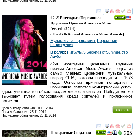
Последнее обновление: 20.11.2016
смотреть
инте
42-Я Ежегодная Церемония
Вручения Премии American Music
Awards
(2014)
(
The 42th Annual American Music Awards
)
Музыкальные программы
,
Церемонии
награждения
В ролях
:
Питбуль
,
5 Seconds of Summer
,
Узо
Адуба
42-я ежегодная церемония вручения
премии American Music Awards - одна из
самых главных церемоний музыкальных
наград США, которая проводится с 1973
года. Основной причиной попадания в
номинацию является коммерческий успех,
здесь учитывается объем продаж дисков и синглов. Победителя же
выбирают путем голосования среди зрителей и поклонников
артистов.
Дата выхода фильма: 01.01.2014
Скачать
Дата добавления: 25.11.2014
Последнее обновление: 25.11.2014
смотреть
инте
Прекрасные Создания
205
Ray