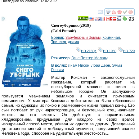
Последнее обновление: 12.02.2022
смотреть
инте
93
Ray
Снегоуборщик
(2019)
(
Cold Pursuit
)
Боевик
,
Зарубежный фильм
,
Криминал
,
Триллер
,
драма
HD 2160р
,
HD 1080
,
HD 720
Режиссер
:
Ганс Петтер Моланд
В ролях
:
Лиам Нисон
,
Лора Дерн
,
Эмми
Россам
Мистер Коксман – законопослушный
гражданин, который работает на
снегоуборочной машине и живет в
небольшом городке. Он заслуженно
пользуется уважением земляков и считается примерным
семьянином. У мистера Коксмана действительно была образцовая
семья, но однажды их покою и размеренной жизни пришел конец. Его
сын погибает от рук наркоторговцев, и безутешный отец начинает
мстить за его смерть. Он действует с поразительным
хладнокровием, придумывая для каждого из своих врагов
изощренный способ мести, убивая их одного за другим. Доведенный
до отчаяния мягкий и добродушный мужчина, получивший звание
Человека года, способен на удивительную жестокость...