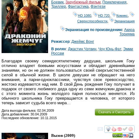
Боевик
,
Зарубежный фильм
,
Приключения
,
Триллер
,
Фантастика
,
Фэнтези
HD 1080
,
HD 720
,
Комикс
,
Сверхспособности
,
Экранизация
Экранизация по произведению
:
Акира
Торияма
Режиссер
:
Джеймс Вонг
В ролях
:
Джастин Чэтвин
,
Чоу Юнь-Фат
,
Эмми
Россам
Благодаря своему семидесятилетнему дедушке, школьник Гоку
отлично владеет боевыми искусствами и обладает древнейшими
знаниями, но он не должен пользоваться своей сверхъестественной
силой в обычной жизни. В школе девушки не обращают на него
внимания, а парни-одноклассники, чувствуя свое превосходство,
жестоко издеваются над ним. В свой День рождения Гоку получает в
подарок от своего любимого деда одну из семи жемчужин дракона и
с этого момента жизнь молодого парня полностью меняется. Из
обычного школьника Гоку превращается в человека, от которого
теперь зависит судьба всего мира…
Дата выхода фильма: 02.04.2009
Скачать и Смотреть
Дата добавления: 30.04.2009
Последнее обновление: 10.11.2015
смотреть
инте
Вызов
(2009)