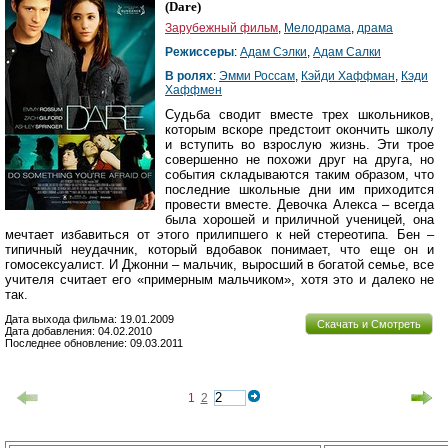
(
Dare
)
Зарубежный фильм
,
Мелодрама
,
драма
Режиссеры
:
Адам Сэлки
,
Адам Салки
В ролях
:
Эмми Россам
,
Кэйди Хаффман
,
Кэди
Хаффмен
Судьба сводит вместе трех школьников,
которым вскоре предстоит окончить школу
и вступить во взрослую жизнь. Эти трое
совершенно не похожи друг на друга, но
события складываются таким образом, что
последние школьные дни им приходится
провести вместе. Девочка Алекса – всегда
была хорошей и приличной ученицей, она
мечтает избавиться от этого прилипшего к ней стереотипа. Бен –
типичный неудачник, который вдобавок понимает, что еще он и
гомосексуалист. И Джонни – мальчик, выросший в богатой семье, все
учителя считает его «примерным мальчиком», хотя это и далеко не
так.
Дата выхода фильма: 19.01.2009
Скачать и Смотреть
Дата добавления: 04.02.2010
Последнее обновление: 09.03.2011
1
2