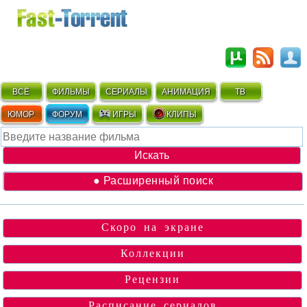
ВСЁ
ФИЛЬМЫ
СЕРИАЛЫ
АНИМАЦИЯ
ТВ
ЮМОР
ФОРУМ
ИГРЫ
КЛИПЫ
● Расширенный поиск
Скоро на экране
Коллекции
Рецензии
Расписание сериалов