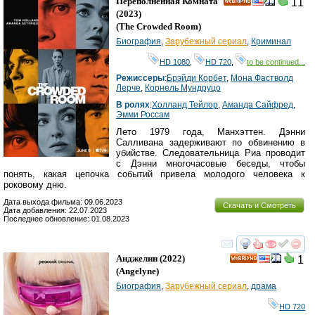
Переполненная Комната
11
HD
(2023)
(
The Crowded Room
)
Биография
,
Зарубежный сериал
,
Криминал
HD 1080
,
HD 720
,
to be continued...
Режиссеры
:
Брэйди Корбет
,
Мона Фастволд
Лерче
,
Корнель Мундруцо
В ролях
:
Холланд Тейлор
,
Аманда Сайфред
,
Эмми Россам
Лето 1979 года, Манхэттен. Дэнни
Салливана задерживают по обвинению в
убийстве. Следовательница Риа проводит
с Дэнни многочасовые беседы, чтобы
понять, какая цепочка событий привела молодого человека к
роковому дню.
Дата выхода фильма: 09.06.2023
Скачать и Смотреть
Дата добавления: 22.07.2023
Последнее обновление: 01.08.2023
смотреть
инте
Анджелин
(2022)
1
HD
(
Angelyne
)
Биография
,
Зарубежный сериал
,
драма
HD 720