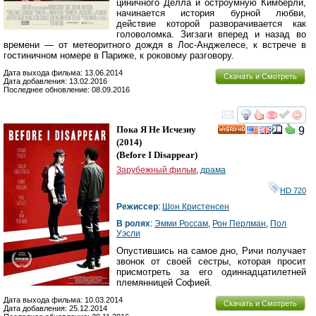
циничного Делла и остроумную Кимберли,
начинается история бурной любви,
действие которой разворачивается как
головоломка. Зигзаги вперед и назад во
времени — от метеоритного дождя в Лос-Анджелесе, к встрече в
гостиничном номере в Париже, к роковому разговору.
Дата выхода фильма: 13.06.2014
Скачать и Смотреть
Дата добавления: 13.02.2016
Последнее обновление: 08.09.2016
смотреть
инте
Пока Я Не Исчезну
9
HD
(2014)
(
Before I Disappear
)
Зарубежный фильм
,
драма
HD 720
Режиссер
:
Шон Кристенсен
В ролях
:
Эмми Россам
,
Рон Перлман
,
Пол
Уэсли
Опустившись на самое дно, Ричи получает
звонок от своей сестры, которая просит
присмотреть за его одиннадцатилетней
племянницей Софией.
Дата выхода фильма: 10.03.2014
Скачать и Смотреть
Дата добавления: 25.12.2014