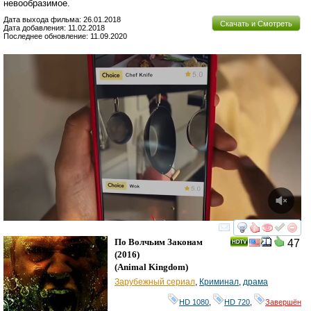
невообразимое.
Дата выхода фильма: 26.01.2018
Скачать и Смотреть
Дата добавления: 11.02.2018
Последнее обновление: 11.09.2020
смотреть
инте
По Волчьим Законам
47
(2016)
(
Animal Kingdom
)
Зарубежный сериал
,
Криминал
,
драма
HD 1080
,
HD 720
,
Завершён