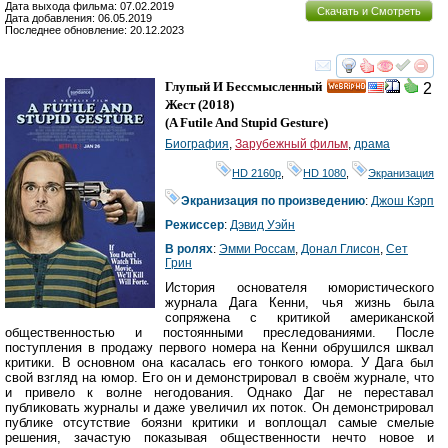
Дата выхода фильма: 07.02.2019
Скачать и Смотреть
Дата добавления: 06.05.2019
Последнее обновление: 20.12.2023
смотреть
инте
Глупый И Бессмысленный
2
HD
Жест
(2018)
(
A Futile And Stupid Gesture
)
Биография
,
Зарубежный фильм
,
драма
HD 2160р
,
HD 1080
,
Экранизация
Экранизация по произведению
:
Джош Кэрп
Режиссер
:
Дэвид Уэйн
В ролях
:
Эмми Россам
,
Донал Глисон
,
Сет
Грин
История основателя юмористического
журнала Дага Кенни, чья жизнь была
сопряжена с критикой американской
общественностью и постоянными преследованиями. После
поступления в продажу первого номера на Кенни обрушился шквал
критики. В основном она касалась его тонкого юмора. У Дага был
свой взгляд на юмор. Его он и демонстрировал в своём журнале, что
и привело к волне негодования. Однако Даг не переставал
публиковать журналы и даже увеличил их поток. Он демонстрировал
публике отсутствие боязни критики и воплощал самые смелые
решения, зачастую показывая общественности нечто новое и