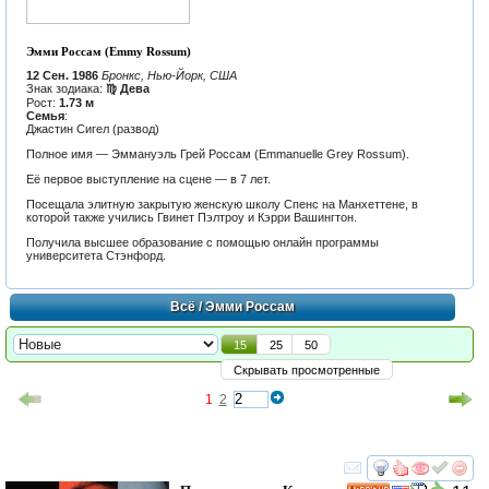
Эмми Россам (Emmy Rossum)
12 Сен. 1986
Бронкс, Нью-Йорк, США
Знак зодиака:
♍ Дева
Рост:
1.73 м
Семья
:
Джастин Сигел (развод)
Полное имя — Эммануэль Грей Россам (Emmanuelle Grey Rossum).
Её первое выступление на сцене — в 7 лет.
Посещала элитную закрытую женскую школу Спенс на Манхеттене, в
которой также учились Гвинет Пэлтроу и Кэрри Вашингтон.
Получила высшее образование с помощью онлайн программы
университета Стэнфорд.
Всё
/ Эмми Россам
15
25
50
Скрывать просмотренные
1
2
смотреть
инте