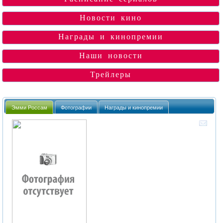
Новости кино
Награды и кинопремии
Наши новости
Трейлеры
Эмми Россам
Фотографии
Награды и кинопремии