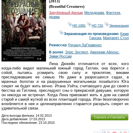
(2013)
(
Beautiful Creatures
)
Зарубежный фильм
,
Мелодрама
,
Фэнтези
,
драма
HD 1080
,
HD 720
,
Экранизация
Экранизация по произведению
:
Ками
Гарсиа
,
Маргарет Стол
Режиссер
:
Ричард ЛаГравенес
В ролях
:
Элис Энглерт
,
Джереми Айронс
,
Эмми Россам
Лена Дюкейн отличается от всех, кого
когда-либо видел маленький южный город Гатлин, она борется с
собой, пытаясь усмирить свою силу и проклятие, веками
преследовавшее ее семью. Но даже в разросшихся садах, в
мрачных болотах и на разрушенных могильниках позабытого Юга
секрет не будет жить вечно. Итана Уэйта, считающего дни до своего
бегства из Гатлина, преследуют сны о прекрасной девушке, которую
он никогда не встречал. Когда Лена приезжает жить в дом на самой
старой и самой жуткой из всех плантаций города, Итан безоговорочно
влюбляется в нее и целенаправленно старается раскрыть секрет их
удивительной связи.
Дата выхода фильма: 14.02.2013
Скачать и Смотреть
Дата добавления: 17.03.2013
Последнее обновление: 23.10.2015