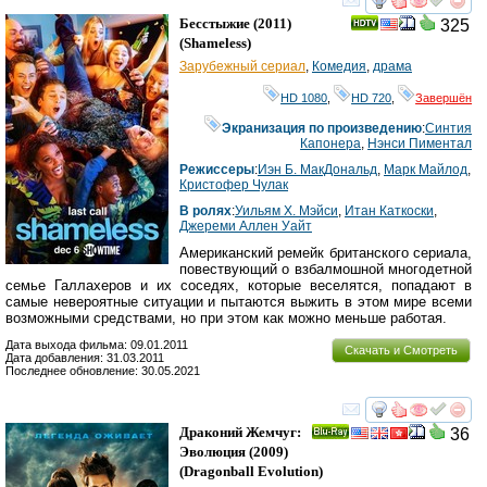
смотреть
инте
Бесстыжие
(2011)
325
(
Shameless
)
Зарубежный сериал
,
Комедия
,
драма
HD 1080
,
HD 720
,
Завершён
Экранизация по произведению
:
Синтия
Капонера
,
Нэнси Пиментал
Режиссеры
:
Иэн Б. МакДональд
,
Марк Майлод
,
Кристофер Чулак
В ролях
:
Уильям Х. Мэйси
,
Итан Каткоски
,
Джереми Аллен Уайт
Американский ремейк британского сериала,
повествующий о взбалмошной многодетной
семье Галлахеров и их соседях, которые веселятся, попадают в
самые невероятные ситуации и пытаются выжить в этом мире всеми
возможными средствами, но при этом как можно меньше работая.
Дата выхода фильма: 09.01.2011
Скачать и Смотреть
Дата добавления: 31.03.2011
Последнее обновление: 30.05.2021
смотреть
инте
Драконий Жемчуг:
36
Ray
Эволюция
(2009)
(
Dragonball Evolution
)