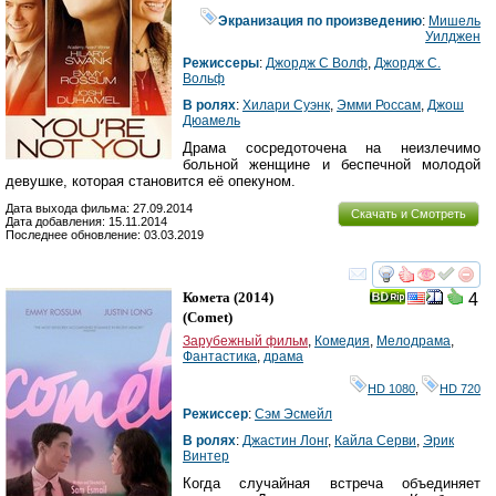
Экранизация по произведению
:
Мишель
Уилджен
Режиссеры
:
Джордж С Волф
,
Джордж С.
Вольф
В ролях
:
Хилари Суэнк
,
Эмми Россам
,
Джош
Дюамель
Драма сосредоточена на неизлечимо
больной женщине и беспечной молодой
девушке, которая становится её опекуном.
Дата выхода фильма: 27.09.2014
Скачать и Смотреть
Дата добавления: 15.11.2014
Последнее обновление: 03.03.2019
смотреть
инте
Комета
(2014)
4
(
Comet
)
Зарубежный фильм
,
Комедия
,
Мелодрама
,
Фантастика
,
драма
HD 1080
,
HD 720
Режиссер
:
Сэм Эсмейл
В ролях
:
Джастин Лонг
,
Кайла Серви
,
Эрик
Винтер
Когда случайная встреча объединяет