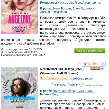
Режиссеры
:
Мэттью Спайсер
,
Люси Черняк
В ролях
:
Эмми Россам
,
Алекс Карповски
,
Хамиш Линклэйтер
Польская эмигрантка Рени Голдберг в 1980-
х решила добиться славы в Америке
и стала узнаваемой благодаря
провокационным рекламным щитам,
на которых она позировала в откровенных
позах и нарядах. С помощью этой рекламы
начинающая певица, взявшая псевдоним Анджелин, хотела
продвинуть свой дебютный альбом.
Дата выхода фильма: 19.05.2022
Скачать и Смотреть
Дата добавления: 20.05.2022
Последнее обновление: 02.06.2022
смотреть
инте
Бесстыжие: Зал Позора
(2020)
HD
(
Shameless: Hall Of Shame
)
Зарубежный сериал
,
Комедия
,
драма
HD 1080
,
HD 720
,
to be continued...
В ролях
:
Кристиан Айзиа
,
Эмма Кинни
,
Ребекка Мец
Долгое прощание с семьей Галлахеров, в
котором представлены совершенно новые,
оригинальные сцены, сочетающиеся с