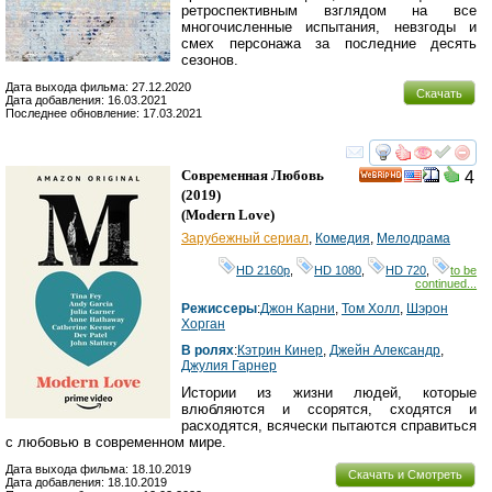
ретроспективным взглядом на все
многочисленные испытания, невзгоды и
смех персонажа за последние десять
сезонов.
Дата выхода фильма: 27.12.2020
Скачать
Дата добавления: 16.03.2021
Последнее обновление: 17.03.2021
смотреть
инте
Современная Любовь
4
HD
(2019)
(
Modern Love
)
Зарубежный сериал
,
Комедия
,
Мелодрама
HD 2160р
,
HD 1080
,
HD 720
,
to be
continued...
Режиссеры
:
Джон Карни
,
Том Холл
,
Шэрон
Хорган
В ролях
:
Кэтрин Кинер
,
Джейн Александр
,
Джулия Гарнер
Истории из жизни людей, которые
влюбляются и ссорятся, сходятся и
расходятся, всячески пытаются справиться
с любовью в современном мире.
Дата выхода фильма: 18.10.2019
Скачать и Смотреть
Дата добавления: 18.10.2019