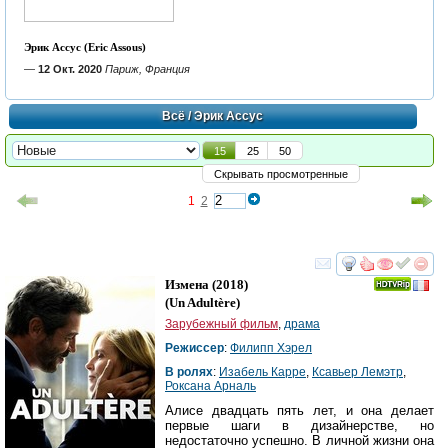
Эрик Ассус (Eric Assous)
—
12 Окт. 2020
Париж, Франция
Всё
/ Эрик Ассус
15
25
50
Скрывать просмотренные
1
2
смотреть
инте
Измена
(2018)
(
Un Adultère
)
Зарубежный фильм
,
драма
Режиссер
:
Филипп Хэрел
В ролях
:
Изабель Карре
,
Ксавьер Лемэтр
,
Роксана Арналь
Алисе двадцать пять лет, и она делает
первые шаги в дизайнерстве, но
недостаточно успешно. В личной жизни она