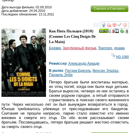
Дата выхода фильма: 02.09.2010
Скачать и Смотреть
Дата добавления: 24.04.2010
Последнее обновление: 13.11.2011
смотреть
инте
Как Пять Пальцев
(2010)
8
(
Comme Les Cinq Doigts De
La Main
)
Боевик
,
Зарубежный фильм
,
Триллер
,
драма
HD 1080
Режиссер
:
Александр Аркади
В ролях
:
Патрик Брюэль
,
Венсан Эльбаз
,
Паскаль Элбе
Пятеро братьев были воспитаны матерью,
их отец погиб, когда они были еще детьми.
Братья выросли, четверо из них остались в
своем родном городке, а пятый отправился
странствовать в поисках своего жизненного
пути. Через несколько лет он был вынужден возвратиться в город.
Юноше требовалось убежище от преследовавших его бандитов.
Скитания не прошли напрасно, парню стало известно кто именно
виновен в смерти его отца. Он обо всем рассказывает своим
братьям. Посовещавшись, пятеро братьев решают жестоко отомстить
за смерть своего отца.