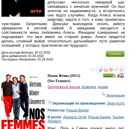
допускает несколько неверный шаг,
связавшись с женатым мужчиной. Он был
агентом по недвижимости, и встретились
они будто случайно. Когда Алиса искала
квартиру, нашла и того, к кому прониклась
чувствами. Запретными. Девушка вынуждена искать работу
официантки в уютной чайной. А заведение находится в
собственности жены любовника Алисы. Женщина совершенно не
подозревает, что муж имеет на стороне роман. Алисе придется
делать сложный выбор относительно дальнейшего пути развития
отношений, у которых практически нет будущего.
Дата выхода фильма: 25.01.2018
Скачать
Дата добавления: 01.04.2020
Последнее обновление: 01.04.2020
смотреть
инте
Наши Жёны
(2015)
(
Nos Femmes
)
Зарубежный фильм
,
Комедия
,
драма
Экранизация
Экранизация по произведению
:
Эрик Ассус
Режиссер
:
Ришар Берри
В ролях
:
Даниель Отой
,
Ришар Берри
,
Тьерри
Лермитт
Макс, Поль и Симон дружат много лет.