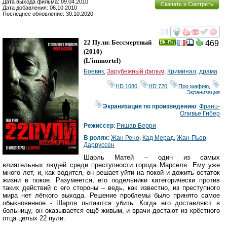
Дата выхода фильма: 09.04.2010
Скачать и Смотреть
Дата добавления: 06.10.2010
Последнее обновление: 30.10.2020
смотреть
инте
22 Пули: Бессмертный
469
Ray
(2010)
(
L’immortel
)
Боевик
,
Зарубежный фильм
,
Криминал
,
драма
HD 1080
,
HD 720
,
Про мафию
,
Экранизация
Экранизация по произведению
:
Франц-
Оливье Гибер
Режиссер
:
Ришар Берри
В ролях
:
Жан Рено
,
Кад Мерад
,
Жан-Пьер
Дарруссен
Шарль Матей – один из самых
влиятельных людей среди преступности города Марселя. Ему уже
много лет, и, как водится, он решает уйти на покой и дожить остаток
жизни в покое. Разумеется, его подельники категорически против
таких действий с его стороны – ведь, как известно, из преступного
мира нет лёгкого выхода. Решение проблемы было принято самое
обыкновенное - Шарля пытаются убить. Когда его доставляют в
больницу, он оказывается ещё живым, и врачи достают из крёстного
отца целых 22 пули.