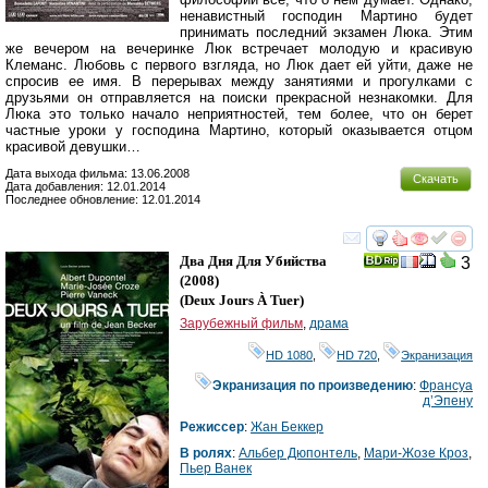
ненавистный господин Мартино будет
принимать последний экзамен Люка. Этим
же вечером на вечеринке Люк встречает молодую и красивую
Клеманс. Любовь с первого взгляда, но Люк дает ей уйти, даже не
спросив ее имя. В перерывах между занятиями и прогулками с
друзьями он отправляется на поиски прекрасной незнакомки. Для
Люка это только начало неприятностей, тем более, что он берет
частные уроки у господина Мартино, который оказывается отцом
красивой девушки…
Дата выхода фильма: 13.06.2008
Скачать
Дата добавления: 12.01.2014
Последнее обновление: 12.01.2014
смотреть
инте
Два Дня Для Убийства
3
(2008)
(
Deux Jours À Tuer
)
Зарубежный фильм
,
драма
HD 1080
,
HD 720
,
Экранизация
Экранизация по произведению
:
Франсуа
д’Эпену
Режиссер
:
Жан Беккер
В ролях
:
Альбер Дюпонтель
,
Мари-Жозе Кроз
,
Пьер Ванек