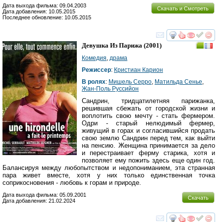
Дата выхода фильма: 09.04.2003
Скачать и Смотреть
Дата добавления: 10.05.2015
Последнее обновление: 10.05.2015
смотреть
инте
Девушка Из Парижа
(2001)
Комедия
,
драма
Режиссер
:
Кристиан Карион
В ролях
:
Мишель Серро
,
Матильда Сенье
,
Жан-Поль Руссийон
Сандрин, тридцатилетняя парижанка,
решившая сбежать от городской жизни и
воплотить свою мечту - стать фермером.
Одри - старый нелюдимый фермер,
живущий в горах и согласившийся продать
свою землю Сандрин перед тем, как выйти
на пенсию. Женщина принимается за дело
и перестраивает ферму старика, хотя и
позволяет ему пожить здесь еще один год.
Балансируя между любопытством и недопониманием, эта странная
пара живет вместе, хотя у них только единственная точка
соприкосновения - любовь к горам и природе.
Дата выхода фильма: 05.09.2001
Скачать
Дата добавления: 21.02.2024