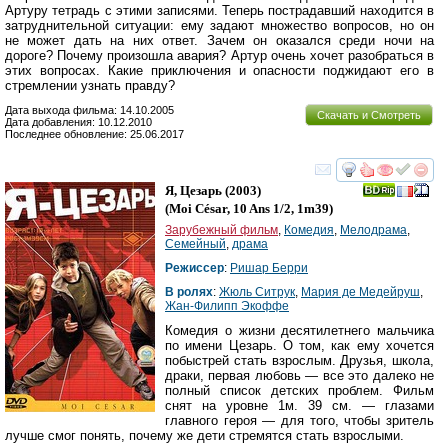
Артуру тетрадь с этими записями. Теперь пострадавший находится в
затруднительной ситуации: ему задают множество вопросов, но он
не может дать на них ответ. Зачем он оказался среди ночи на
дороге? Почему произошла авария? Артур очень хочет разобраться в
этих вопросах. Какие приключения и опасности поджидают его в
стремлении узнать правду?
Дата выхода фильма: 14.10.2005
Скачать и Смотреть
Дата добавления: 10.12.2010
Последнее обновление: 25.06.2017
смотреть
инте
Я, Цезарь
(2003)
(
Moi César, 10 Ans 1/2, 1m39
)
Зарубежный фильм
,
Комедия
,
Мелодрама
,
Семейный
,
драма
Режиссер
:
Ришар Берри
В ролях
:
Жюль Ситрук
,
Мария де Медейруш
,
Жан-Филипп Экоффе
Комедия о жизни десятилетнего мальчика
по имени Цезарь. О том, как ему хочется
побыстрей стать взрослым. Друзья, школа,
драки, первая любовь — все это далеко не
полный список детских проблем. Фильм
снят на уровне 1м. 39 см. — глазами
главного героя — для того, чтобы зритель
лучше смог понять, почему же дети стремятся стать взрослыми.