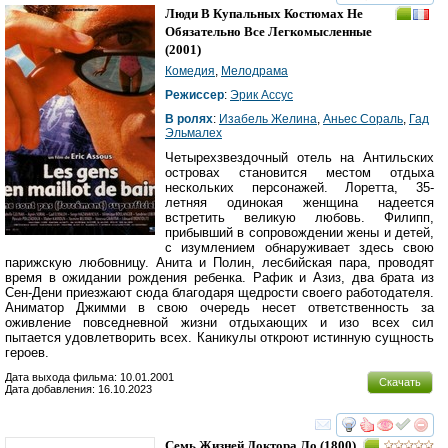
смотреть
инте
Люди В Купальных Костюмах Не
Обязательно Все Легкомысленные
(2001)
Комедия
,
Мелодрама
Режиссер
:
Эрик Ассус
В ролях
:
Изабель Желина
,
Аньес Сораль
,
Гад
Эльмалех
Четырехзвездочный отель на Антильских
островах становится местом отдыха
нескольких персонажей. Лоретта, 35-
летняя одинокая женщина надеется
встретить великую любовь. Филипп,
прибывший в сопровождении жены и детей,
с изумлением обнаруживает здесь свою
парижскую любовницу. Анита и Полин, лесбийская пара, проводят
время в ожидании рождения ребенка. Рафик и Азиз, два брата из
Сен-Дени приезжают сюда благодаря щедрости своего работодателя.
Аниматор Джимми в свою очередь несет ответственность за
оживление повседневной жизни отдыхающих и изо всех сил
пытается удовлетворить всех. Каникулы откроют истинную сущность
героев.
Дата выхода фильма: 10.01.2001
Скачать
Дата добавления: 16.10.2023
смотреть
инте
Семь Жизней Доктора Ло
(1800)