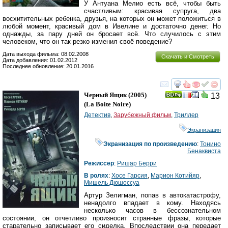
У Антуана Мелио есть всё, чтобы быть
счастливым: красивая супруга, два
восхитительных ребенка, друзья, на которых он может положиться в
любой момент, красивый дом в Ивелине и достаточно денег. Но
однажды, за пару дней он бросает всё. Что случилось с этим
человеком, что он так резко изменил своё поведение?
Дата выхода фильма: 08.02.2008
Скачать и Смотреть
Дата добавления: 01.02.2012
Последнее обновление: 20.01.2016
смотреть
инте
Черный Ящик
(2005)
13
(
La Boite Noire
)
Детектив
,
Зарубежный фильм
,
Триллер
Экранизация
Экранизация по произведению
:
Тонино
Бенаквиста
Режиссер
:
Ришар Берри
В ролях
:
Хосе Гарсия
,
Марион Котийяр
,
Мишель Дюшоссуа
Артур Зелигман, попав в автокатастрофу,
ненадолго впадает в кому. Находясь
несколько часов в бессознательном
состоянии, он отчетливо произносит странные фразы, которые
старательно записывает его сиделка. Впоследствии она передает