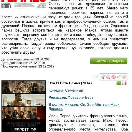
Очень скоро их дружеские отношения
перешагнут рубеж в 35 лет. Много чего
пришлось пережить парням, но за это
время их отношения ни разу не дали трещины. Каждый из парней
состоялся в жизни, причём как в профессиональной сфере, так в
душевной. Правда, на личном фронте не всё однозначно. Однажды
парни решили встретиться на квартире Макса, чтобы вместе
поужинать, перекинуться в картишки и заодно обсудить пару важных
вопросов. Тогда друзья и не подозревали, о чём им предстоит
разговаривать. Когда троица собралась, Симон сообщил друзьям,
что убил свою жену и ему срочно нужно алиби, которое должны
обеспечить друзья.
Дата выхода фильма: 29.04.2015
Скачать и Смотреть
Дата добавления: 23.12.2019
Последнее обновление: 23.12.2019
смотреть
инте
Это И Есть Семья
(2014)
Комедия
,
Семейный
Режиссер
:
Фредерик Берт
В ролях
:
Микаэль Юн
,
Эри Абиттан
,
Мари
Денарно
Иван Перес, учитель французского языка,
женат, воспитывает сына. Макс Перес,
драматург и романист, - холост, без
определенного места жительства. Оба