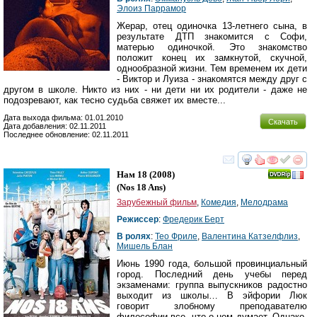
Элоиз Паррамор
Жерар, отец одиночка 13-летнего сына, в
результате ДТП знакомится с Софи,
матерью одиночкой. Это знакомство
положит конец их замкнутой, скучной,
однообразной жизни. Тем временем их дети
- Виктор и Луиза - знакомятся между друг с
другом в школе. Никто из них - ни дети ни их родители - даже не
подозревают, как тесно судьба свяжет их вместе...
Дата выхода фильма: 01.01.2010
Скачать
Дата добавления: 02.11.2011
Последнее обновление: 02.11.2011
смотреть
инте
Нам 18
(2008)
(
Nos 18 Ans
)
Зарубежный фильм
,
Комедия
,
Мелодрама
Режиссер
:
Фредерик Берт
В ролях
:
Тео Фриле
,
Валентина Катзелфлиз
,
Мишель Блан
Июнь 1990 года, большой провинциальный
город. Последний день учебы перед
экзаменами: группа выпускников радостно
выходит из школы… В эйфории Люк
говорит злобному преподавателю
философии все, что о нем думает. Однако,