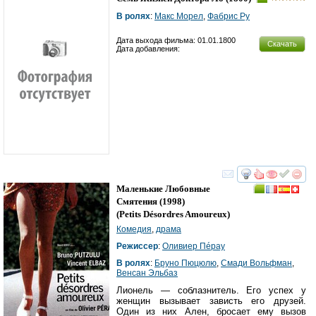
В ролях
:
Макс Морел
,
Фабрис Ру
Дата выхода фильма: 01.01.1800
Скачать
Дата добавления:
смотреть
инте
Маленькие Любовные
Смятения
(1998)
(
Petits Désordres Amoureux
)
Комедия
,
драма
Режиссер
:
Оливиер Пéраy
В ролях
:
Бруно Пюцюлю
,
Смади Вольфман
,
Венсан Эльбаз
Лионель — соблазнитель. Его успех у
женщин вызывает зависть его друзей.
Один из них Ален, бросает ему вызов