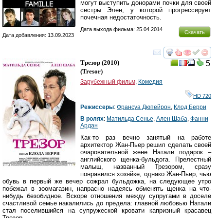
могут выступить донорами почки для своей
сестры Элен, у которой прогрессирует
почечная недостаточность.
Дата выхода фильма: 25.04.2014
Скачать
Дата добавления: 13.09.2023
смотреть
инте
Трезор
(2010)
5
(
Tresor
)
Зарубежный фильм
,
Комедия
HD 720
Режиссеры
:
Франсуа Дюпейрон
,
Клод Берри
В ролях
:
Матильда Сенье
,
Ален Шаба
,
Фанни
Ардан
Как-то раз вечно занятый на работе
архитектор Жан-Пьер решил сделать своей
очаровательной жене Натали подарок –
английского щенка-бульдога. Прелестный
малыш, названный Трезором, сразу
понравился хозяйке, однако Жан-Пьер, чью
обувь в первый же вечер сожрал бульдожка, на следующее утро
побежал в зоомагазин, напрасно надеясь обменять щенка на что-
нибудь безобидное. Вскоре отношения между супругами в доселе
счастливой семье накалились до предела: главной любовью Натали
стал поселившийся на супружеской кровати капризный красавец
Трезор.