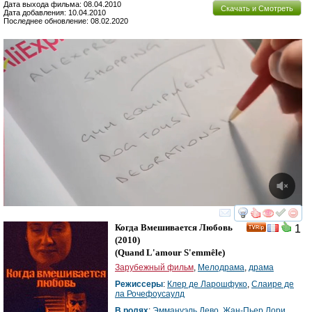
Дата выхода фильма: 08.04.2010
Скачать и Смотреть
Дата добавления: 10.04.2010
Последнее обновление: 08.02.2020
смотреть
инте
Когда Вмешивается Любовь
1
(2010)
(
Quand L'amour S'emmêle
)
Зарубежный фильм
,
Мелодрама
,
драма
Режиссеры
:
Клер де Ларошфуко
,
Cлаире де
ла Рочефоуcаулд
В ролях
:
Эммануэль Дево
,
Жан-Пьер Лори
,