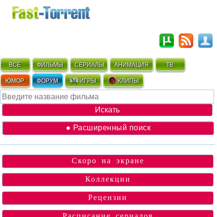
ВСЁ
ФИЛЬМЫ
СЕРИАЛЫ
АНИМАЦИЯ
ТВ
ЮМОР
ФОРУМ
ИГРЫ
КЛИПЫ
● Расширенный поиск
Скоро на экране
Коллекции
Рецензии
Расписание сериалов