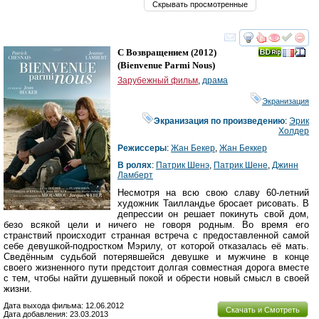
Скрывать просмотренные
смотреть
инте
С Возвращением
(2012)
(
Bienvenue Parmi Nous
)
Зарубежный фильм
,
драма
Экранизация
Экранизация по произведению
:
Эрик
Холдер
Режиссеры
:
Жан Бекер
,
Жан Беккер
В ролях
:
Патрик Шенэ
,
Патрик Шене
,
Джинн
Ламберт
Несмотря на всю свою славу 60-летний
художник Таилландье бросает рисовать. В
депрессии он решает покинуть свой дом,
безо всякой цели и ничего не говоря родным. Во время его
странствий происходит странная встреча с предоставленной самой
себе девушкой-подростком Мэрилу, от которой отказалась её мать.
Сведённым судьбой потерявшейся девушке и мужчине в конце
своего жизненного пути предстоит долгая совместная дорога вместе
с тем, чтобы найти душевный покой и обрести новый смысл в своей
жизни.
Дата выхода фильма: 12.06.2012
Скачать и Смотреть
Дата добавления: 23.03.2013