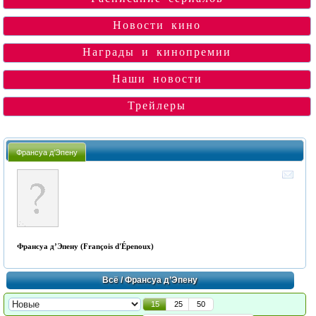
Новости кино
Награды и кинопремии
Наши новости
Трейлеры
Франсуа д’Эпену
Франсуа д’Эпену (François d'Épenoux)
Всё
/ Франсуа д’Эпену
15
25
50