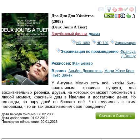
смотреть
инте
Два Дня Для Убийства
3
(2008)
(
Deux Jours À Tuer
)
Зарубежный фильм
,
драма
HD 1080
,
HD 720
,
Экранизация
Экранизация по произведению
:
Франсуа
д’Эпену
Режиссер
:
Жан Беккер
В ролях
:
Альбер Дюпонтель
,
Мари-Жозе Кроз
,
Пьер Ванек
У Антуана Мелио есть всё, чтобы быть
счастливым: красивая супруга, два
восхитительных ребенка, друзья, на которых он может положиться в
любой момент, красивый дом в Ивелине и достаточно денег. Но
однажды, за пару дней он бросает всё. Что случилось с этим
человеком, что он так резко изменил своё поведение?
Дата выхода фильма: 08.02.2008
Скачать и Смотреть
Дата добавления: 01.02.2012
Последнее обновление: 20.01.2016