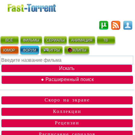
ВСЁ
ФИЛЬМЫ
СЕРИАЛЫ
АНИМАЦИЯ
ТВ
ЮМОР
ФОРУМ
ИГРЫ
КЛИПЫ
● Расширенный поиск
Скоро на экране
Коллекции
Рецензии
Расписание сериалов