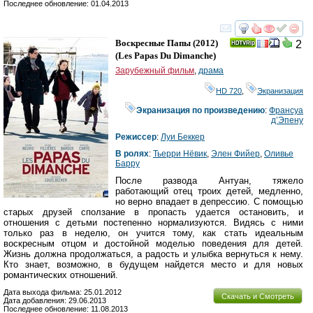
Последнее обновление: 01.04.2013
смотреть
инте
Воскресные Папы
(2012)
2
(
Les Papas Du Dimanche
)
Зарубежный фильм
,
драма
HD 720
,
Экранизация
Экранизация по произведению
:
Франсуа
д’Эпену
Режиссер
:
Луи Беккер
В ролях
:
Тьерри Нёвик
,
Элен Фийер
,
Оливье
Барру
После развода Антуан, тяжело
работающий отец троих детей, медленно,
но верно впадает в депрессию. С помощью
старых друзей сползание в пропасть удается остановить, и
отношения с детьми постепенно нормализуются. Видясь с ними
только раз в неделю, он учится тому, как стать идеальным
воскресным отцом и достойной моделью поведения для детей.
Жизнь должна продолжаться, а радость и улыбка вернуться к нему.
Кто знает, возможно, в будущем найдется место и для новых
романтических отношений.
Дата выхода фильма: 25.01.2012
Скачать и Смотреть
Дата добавления: 29.06.2013
Последнее обновление: 11.08.2013