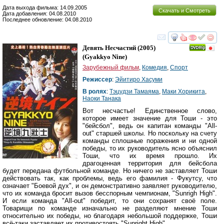
Дата выхода фильма: 14.09.2005
Скачать и Смотреть
Дата добавления: 04.08.2010
Последнее обновление: 04.08.2010
смотреть
инте
Девять Несчастий
(2005)
(
Gyakkyo Nine
)
Зарубежный фильм
,
Комедия
,
Спорт
Режиссер
:
Эйитиро Хасуми
В ролях
:
Тэцудзи Тамаяма
,
Маки Хорикита
,
Наоки Танака
Вот несчастье! Единственное слово,
которое имеет значение для Тоши - это
"бейсбол", ведь он капитан команды "All-
out" старшей школы. Но поскольку на счету
команды сплошные поражения и ни одной
победы, то их руководитель ясно объяснил
Тоши, что их время прошло. Их
драгоценная территория для бейсбола
будет передана футбольной команде. Но ничего не заставляет Тоши
действовать так, как проблемы, ведь его фамилия - Фукутсу, что
означает "Боевой дух", и он демонстративно заявляет руководителю,
что их команда бросит вызов бесспорным чемпионам, "Sunrigh High".
И если команда "All-out" победит, то они сохранят своё поле.
Товарищи по команде изначально не разделяют мнение Тоши
относительно их победы, но благодаря небольшой поддержке, Тоши
всё-таки заставляет их противостоять "Sunright High".