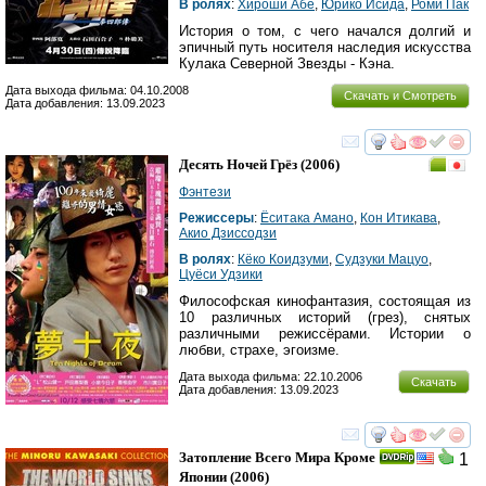
В ролях
:
Хироши Абе
,
Юрико Исида
,
Роми Пак
История о том, с чего начался долгий и
эпичный путь носителя наследия искусства
Кулака Северной Звезды - Кэна.
Дата выхода фильма: 04.10.2008
Скачать и Смотреть
Дата добавления: 13.09.2023
смотреть
инте
Десять Ночей Грёз
(2006)
Фэнтези
Режиссеры
:
Ёситака Амано
,
Кон Итикава
,
Акио Дзиссодзи
В ролях
:
Кёко Коидзуми
,
Судзуки Мацуо
,
Цуёси Удзики
Философская кинофантазия, состоящая из
10 различных историй (грез), снятых
различными режиссёрами. Истории о
любви, страхе, эгоизме.
Дата выхода фильма: 22.10.2006
Скачать
Дата добавления: 13.09.2023
смотреть
инте
Затопление Всего Мира Кроме
1
Японии
(2006)