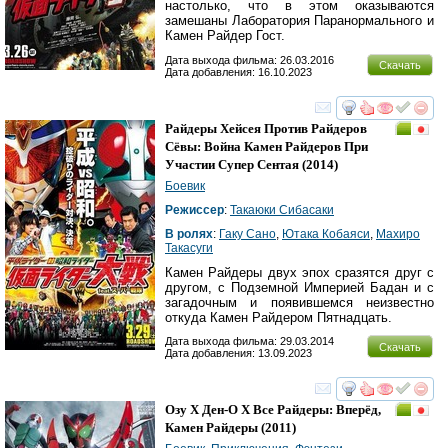
настолько, что в этом оказываются
замешаны Лаборатория Паранормального и
Камен Райдер Гост.
Дата выхода фильма: 26.03.2016
Скачать
Дата добавления: 16.10.2023
смотреть
инте
Райдеры Хейсея Против Райдеров
Сёвы: Война Камен Райдеров При
Участии Супер Сентая
(2014)
Боевик
Режиссер
:
Такаюки Сибасаки
В ролях
:
Гаку Сано
,
Ютака Кобаяси
,
Махиро
Такасуги
Камен Райдеры двух эпох сразятся друг с
другом, с Подземной Империей Бадан и с
загадочным и появившемся неизвестно
откуда Камен Райдером Пятнадцать.
Дата выхода фильма: 29.03.2014
Скачать
Дата добавления: 13.09.2023
смотреть
инте
Озу X Ден-О Х Все Райдеры: Вперёд,
Камен Райдеры
(2011)