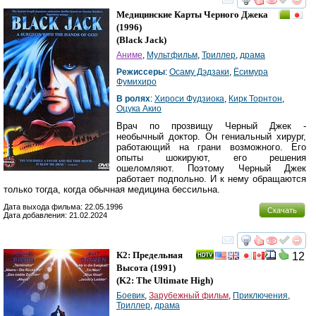
смотреть
инте
Медицинские Карты Черного Джека
(1996)
(
Black Jack
)
Аниме
,
Мультфильм
,
Триллер
,
драма
Режиссеры
:
Осаму Дэдзаки
,
Ёсимура
Фумихиро
В ролях
:
Хироси Фудзиока
,
Кирк Торнтон
,
Оцука Акио
Врач по прозвищу Черный Джек -
необычный доктор. Он гениальный хирург,
работающий на грани возможного. Его
опыты шокируют, его решения
ошеломляют. Поэтому Черный Джек
работает подпольно. И к нему обращаются
только тогда, когда обычная медицина бессильна.
Дата выхода фильма: 22.05.1996
Скачать
Дата добавления: 21.02.2024
смотреть
инте
К2: Предельная
12
Высота
(1991)
(
K2: The Ultimate High
)
Боевик
,
Зарубежный фильм
,
Приключения
,
Триллер
,
драма