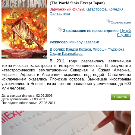
(
The World Sinks Except Japan
)
Зарубежный фильм
,
Катастрофа
,
Комедия
,
Фантастика
Экранизация
Экранизация по произведению
:
Цуцуй
Ясутака
Режиссер
:
Минору Кавасаки
В ролях
:
Кэндзи Кохаси
,
Хироши Фуджиока
,
Сюдзи Касивабара
В 2011 году разразилась величайшая
тектоническая катастрофа в истории человечества. В результате
катастрофических землетрясений Северная и Южная Америка,
Евразия, Африка и Австралия скрылись под водой. Счастливым
исключением оказались Японские острова. Выжившие иностранцы
устремились в Японию, из-за чего ее население увеличилось до 500
млн человек.
Дата выхода фильма: 02.09.2006
Скачать
Дата добавления: 27.03.2011
Последнее обновление: 27.03.2011