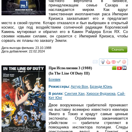
частного вертолета в бизнесе,
принадлежащем семье Сахара и
наслаждается миром. Как вдруг
таинственная инопланетная раса Империи
Кризиса захватывает его и предлагает
место в своей группе. Котаро отказался и был выброшен в открытый
космос, где под воздействием солнечной радиации Королевский
Камень мутировал и обратил его в Камен Райдера Блэк RX. Со
своими новыми силами, он сразится с Империей Кризиса, чтобы
сорвать их планы по захвату Земли.
Дата выхода фильма: 23.10.1988
Скачать
Дата добавления: 22.02.2024
смотреть
инте
При Исполнении 3
(1988)
(
In The Line Of Duty III
)
Боевик
Режиссеры
:
Артур Вон
,
Брэнди Юэнь
В ролях
:
Синтия Хан
,
Хироси Фудзиока
,
Сай-
Кит Юнг
Двое вооруженных грабителей проникают
на выставку всемирно известного ювелира
Ямато в Токио и крадут самые ценные
экспонаты. Ограбление заканчивается
убийством — грабители стреляют в
помощника инспектора полиции. Следы
преступников ведут в Гонконг, и