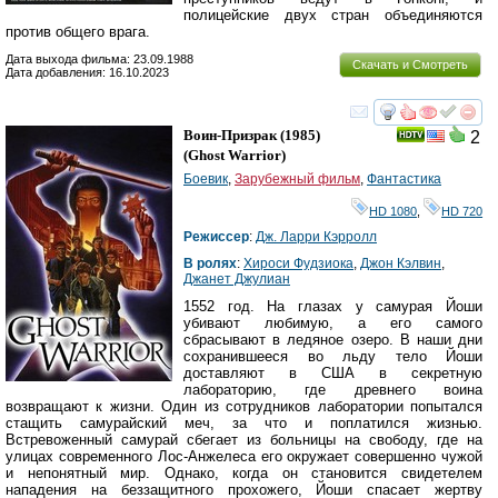
полицейские двух стран объединяются
против общего врага.
Дата выхода фильма: 23.09.1988
Скачать и Смотреть
Дата добавления: 16.10.2023
смотреть
инте
Воин-Призрак
(1985)
2
(
Ghost Warrior
)
Боевик
,
Зарубежный фильм
,
Фантастика
HD 1080
,
HD 720
Режиссер
:
Дж. Ларри Кэрролл
В ролях
:
Хироси Фудзиока
,
Джон Кэлвин
,
Джанет Джулиан
1552 год. На глазах у самурая Йоши
убивают любимую, а его самого
сбрасывают в ледяное озеро. В наши дни
сохранившееся во льду тело Йоши
доставляют в США в секретную
лабораторию, где древнего воина
возвращают к жизни. Один из сотрудников лаборатории попытался
стащить самурайский меч, за что и поплатился жизнью.
Встревоженный самурай сбегает из больницы на свободу, где на
улицах современного Лос-Анжелеса его окружает совершенно чужой
и непонятный мир. Однако, когда он становится свидетелем
нападения на беззащитного прохожего, Йоши спасает жертву