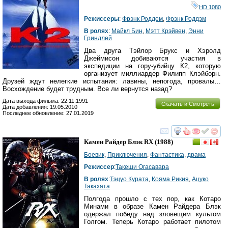
HD 1080
Режиссеры
:
Фрэнк Роддем
,
Фрэнк Роддэм
В ролях
:
Майкл Бин
,
Мэтт Крэйвен
,
Энни
Гриндлей
Два друга Тэйлор Брукс и Хэролд
Джеймисон добиваются участия в
экспедиции на гору-убийцу К2, которую
организует миллиардер Филипп Клэйборн.
Друзей ждут нелегкие испытания: лавины, непогода, провалы…
Восхождение будет трудным. Все ли вернутся назад?
Дата выхода фильма: 22.11.1991
Скачать и Смотреть
Дата добавления: 19.05.2010
Последнее обновление: 27.01.2019
смотреть
инте
Камен Райдер Блэк RX
(1988)
Боевик
,
Приключения
,
Фантастика
,
драма
Режиссер
:
Такеши Огасавара
В ролях
:
Тэцуо Курата
,
Кояма Рикия
,
Ацуко
Такахата
Полгода прошло с тех пор, как Котаро
Минами в образе Камен Райдера Блэк
одержал победу над зловещим культом
Голгом. Теперь Котаро работает пилотом