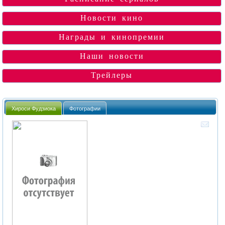
Новости кино
Награды и кинопремии
Наши новости
Трейлеры
Хироси Фудзиока
Фотографии