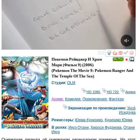
смотреть
инте
Покемон Рейнджер И Храм
Ray
Моря (Фильм 9)
(2006)
(
Pokemon The Movie 9: Pokemon Ranger And
The Temple Of The Sea
)
Студия
:
OLM
HD 1080
,
HD 720
,
Аниме
Аниме
,
Комедия
,
Приключения
,
Фэнтези
Экранизация по произведению
:
Унсё
Исидзука
Режиссеры
:
Юяма Кунихико
,
Кунихико Юяма
В ролях
:
Икуэ Отани
,
Хироси Фудзиока
,
Отани
Икуэ
Очередная легенда об очередном легендарном покемоне. На этот