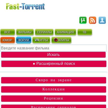
ВСЁ
ФИЛЬМЫ
СЕРИАЛЫ
АНИМАЦИЯ
ТВ
ЮМОР
ФОРУМ
ИГРЫ
КЛИПЫ
● Расширенный поиск
Скоро на экране
Коллекции
Рецензии
Расписание сериалов