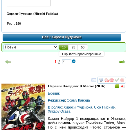
Хироси Фудзиока (Hiroshi Fujioka)
Рост:
180
Всё
/ Хироси Фудзиока
15
25
50
Скрывать просмотренные
1
2
смотреть
инте
Первый Наездник В Маске
(2016)
Боевик
Режиссер
:
Осаму Канэда
В ролях
:
Хироси Фудзиока
,
Сюн Нисимэ
,
Хикару Осава
Камен Райдер 1 возвращается в Японию,
дабы помочь внучке Тачибаны Тобея, Маю.
Но с ней происходит что-то странное —