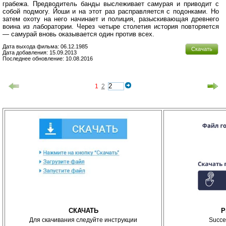
грабежа. Предводитель банды выслеживает самурая и приводит с
собой подмогу. Йоши и на этот раз расправляется с подонками. Но
затем охоту на него начинает и полиция, разыскивающая древнего
воина из лаборатории. Через четыре столетия история повторяется
— самурай вновь оказывается один против всех.
Дата выхода фильма: 06.12.1985
Скачать
Дата добавления: 15.09.2013
Последнее обновление: 10.08.2016
1
2
СКАЧАТЬ
P
Для скачивания следуйте инструкции
Succe