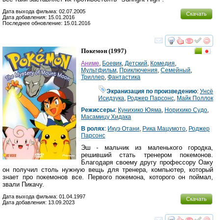
Дата выхода фильма: 02.07.2005
Скачать
Дата добавления: 15.01.2016
Последнее обновление: 15.01.2016
смотреть
инте
Покемон
(1997)
Аниме
,
Боевик
,
Детский
,
Комедия
,
Мультфильм
,
Приключения
,
Семейный
,
Триллер
,
Фантастика
Экранизация по произведению
:
Унсё
Исидзука
,
Роджер Парсонс
,
Майк Поллок
Режиссеры
:
Кунихико Юяма
,
Норихико Судо
,
Масамицу Хидака
В ролях
:
Икуэ Отани
,
Рика Мацумото
,
Роджер
Парсонс
Эш - мальчик из маленького городка,
решивший стать тренером покемонов.
Благодаря своему другу профессору Оаку
он получил столь нужную вещь для тренера, компьютер, который
знает про покемонов все. Первого покемона, которого он поймал,
звали Пикачу.
Дата выхода фильма: 01.04.1997
Скачать
Дата добавления: 13.09.2023