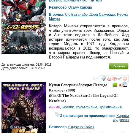
Боевик
,
Приключения
,
Фэнтези
Режиссер
:
Осаму Канэда
В ролях
:
Сю Ватанабэ
,
Дори Сакурада
,
Рёсукэ
Миура
Котаро Минари отправляется в прошлое,
чтобы уничтожить трех Имаджинов, Эйджи
и Анк тоже садятся в ДенЛайнер. Ход
истории изменяется после того, как Анк
теряет Медаль в 1971 году. Когда они
возвращаются в 2011, то обнаруживают,
что миром правит Шокер, а Первый и
Второй Райдеры им подчиняются.
Дата выхода фильма: 01.04.2011
Скачать
Дата добавления: 13.09.2023
смотреть
инте
Кулак Северной Звезды: Легенда
Кэнсиру
(2008)
(
Fist Of The North Star 5: The Legend Of
Kenshiro
)
Аниме
,
Боевик
,
Мультфильм
,
Приключения
Экранизация по произведению
:
Хироси
Фудзиока
Режиссер
:
Сидзуно Кобун