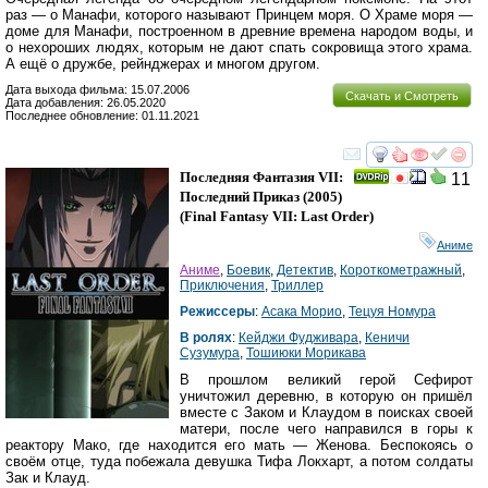
раз — о Манафи, которого называют Принцем моря. О Храме моря —
доме для Манафи, построенном в древние времена народом воды, и
о нехороших людях, которым не дают спать сокровища этого храма.
А ещё о дружбе, рейнджерах и многом другом.
Дата выхода фильма: 15.07.2006
Скачать и Смотреть
Дата добавления: 26.05.2020
Последнее обновление: 01.11.2021
смотреть
инте
Последняя Фантазия VII:
11
Последний Приказ
(2005)
(
Final Fantasy VII: Last Order
)
Аниме
Аниме
,
Боевик
,
Детектив
,
Короткометражный
,
Приключения
,
Триллер
Режиссеры
:
Асака Морио
,
Тецуя Номура
В ролях
:
Кейджи Фудживара
,
Кеничи
Сузумура
,
Тошиюки Морикава
В прошлом великий герой Сефирот
уничтожил деревню, в которую он пришёл
вместе с Заком и Клаудом в поисках своей
матери, после чего направился в горы к
реактору Мако, где находится его мать — Женова. Беспокоясь о
своём отце, туда побежала девушка Тифа Локхарт, а потом солдаты
Зак и Клауд.