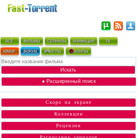
ВСЁ
ФИЛЬМЫ
СЕРИАЛЫ
АНИМАЦИЯ
ТВ
ЮМОР
ФОРУМ
ИГРЫ
КЛИПЫ
● Расширенный поиск
Скоро на экране
Коллекции
Рецензии
Расписание сериалов