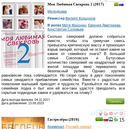
смотреть
инте
Моя Любимая Свекровь 2
(2017)
Мелодрама
Режиссер
:
Филипп Коршунов
В ролях
:
Митя Махонин
,
Евгения Дмитриева
,
Константин Соловьев
Сколько свекровей должно собраться
вместе, чтобы эта гремучая смесь
превысила критическую массу и произошел
взрыв эмоций, который не оставит камня на
камне от семейного очага? В большой
семье Соколовских и Бутусовых
количество свекровей на квадратный метр
жилой площади явно перевалило за
безопасный рубеж. Однако хрупкое
равновесие пока соблюдается. Но скоро сразу в двух поколениях
семьи ожидается прибавление семейства. Вместе с радостью от
появления малышей приходят и трудности. Разобьётся ли большая
семейная лодка о быт или ей все-таки удастся преодолеть все
скрытые подводные камни и удержаться на плаву?
Дата выхода фильма: 04.11.2017
Скачать
Дата добавления: 13.09.2023
смотреть
инте
Гастролёры
(2016)
15
Криминал
,
Русский сериал