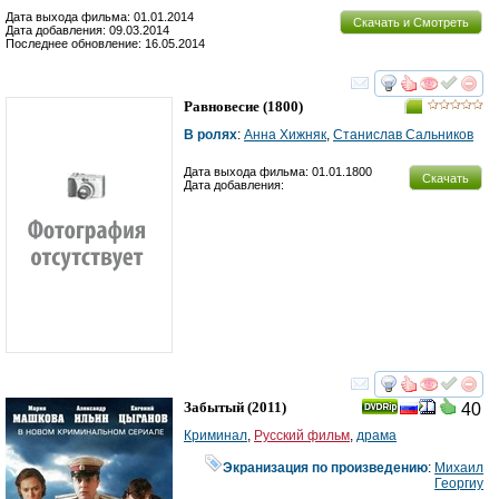
Дата выхода фильма: 01.01.2014
Скачать и Смотреть
Дата добавления: 09.03.2014
Последнее обновление: 16.05.2014
смотреть
инте
Равновесие
(1800)
В ролях
:
Анна Хижняк
,
Станислав Сальников
Дата выхода фильма: 01.01.1800
Скачать
Дата добавления:
смотреть
инте
Забытый
(2011)
40
Криминал
,
Русский фильм
,
драма
Экранизация по произведению
:
Михаил
Георгиу