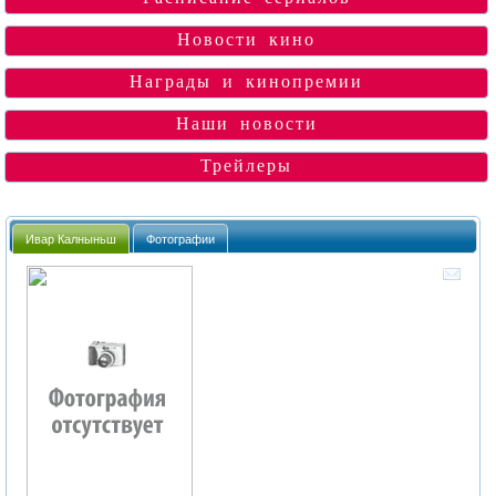
Новости кино
Награды и кинопремии
Наши новости
Трейлеры
Ивар Калныньш
Фотографии