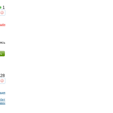
1
реть
интересует
ршён
аясь
ть
28
реть
интересует
ация
бет
мин