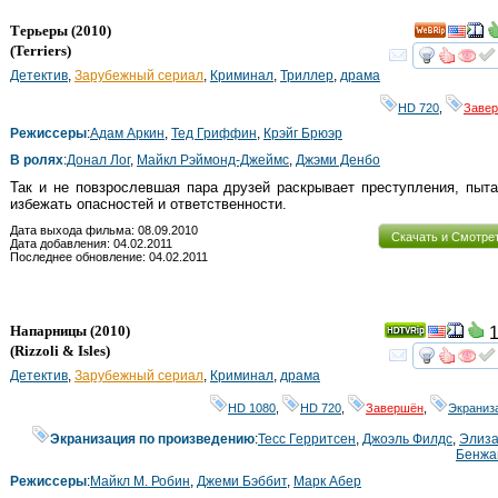
Терьеры
(2010)
(
Terriers
)
смот
Детектив
,
Зарубежный сериал
,
Криминал
,
Триллер
,
драма
HD 720
,
Заве
Режиссеры
:
Адам Аркин
,
Тед Гриффин
,
Крэйг Брюэр
В ролях
:
Донал Лог
,
Майкл Рэймонд-Джеймс
,
Джэми Денбо
Так и не повзрослевшая пара друзей раскрывает преступления, пыт
избежать опасностей и ответственности.
Дата выхода фильма: 08.09.2010
Скачать и Смотре
Дата добавления: 04.02.2011
Последнее обновление: 04.02.2011
Напарницы
(2010)
1
(
Rizzoli & Isles
)
смот
Детектив
,
Зарубежный сериал
,
Криминал
,
драма
HD 1080
,
HD 720
,
Завершён
,
Экраниз
Экранизация по произведению
:
Тесс Герритсен
,
Джоэль Филдс
,
Элиза
Бенжа
Режиссеры
:
Майкл М. Робин
,
Джеми Бэббит
,
Марк Абер