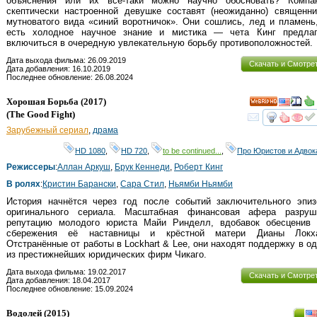
объяснения или их все-таки можно научно обосновать? Компа
скептически настроенной девушке составят (неожиданно) священни
мутноватого вида «синий воротничок». Они сошлись, лед и пламень
есть холодное научное знание и мистика — чета Кинг предлаг
включиться в очередную увлекательную борьбу противоположностей.
Дата выхода фильма: 26.09.2019
Скачать и Смотре
Дата добавления: 16.10.2019
Последнее обновление: 26.08.2024
Хорошая Борьба
(2017)
HD
(
The Good Fight
)
смот
Зарубежный сериал
,
драма
HD 1080
,
HD 720
,
to be continued...
,
Про Юристов и Адвок
Режиссеры
:
Аллан Аркуш
,
Брук Кеннеди
,
Роберт Кинг
В ролях
:
Кристин Барански
,
Сара Стил
,
Ньямби Ньямби
История начнётся через год после событий заключительного эпиз
оригинального сериала. Масштабная финансовая афера разруш
репутацию молодого юриста Майи Ринделл, вдобавок обесценив 
сбережения её наставницы и крёстной матери Дианы Локха
Отстранённые от работы в Lockhart & Lee, они находят поддержку в о
из престижнейших юридических фирм Чикаго.
Дата выхода фильма: 19.02.2017
Скачать и Смотре
Дата добавления: 18.04.2017
Последнее обновление: 15.09.2024
Водолей
(2015)