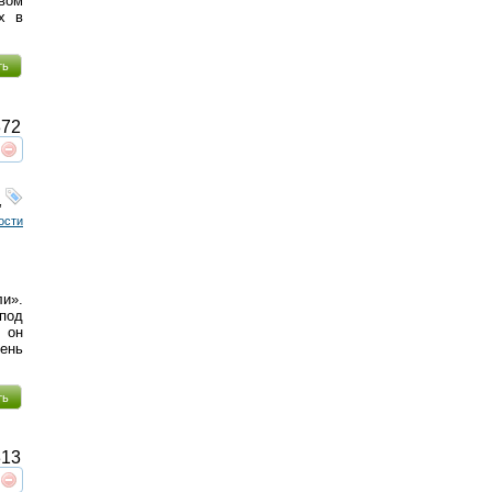
вом
х в
ть
72
реть
интересует
,
ости
и».
 под
 он
ень
ть
13