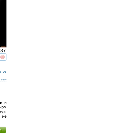
37
реть
интересует
атов
несс
и и
ском
кую
м не
ть