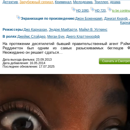
смот
Детектив
,
Зарубежный сериал
,
Криминал
,
Мелодрама
,
Триллер
,
драма
HD 1080
,
HD 720
,
to be continu
Экранизация по произведению
:
Джон Бокенкамп
,
Дэниэл Кнауф
,
Карн
Режиссеры
:
Джо Карнахан
,
Эндрю МакКарти
,
Майкл В. Уоткинс
В ролях
:
Джеймс Спэйдер
,
Меган Бун
,
Диего Клаттенхофф
На протяжении десятилетий бывший правительственный агент Рэйм
Реддингтон был одним из самых разыскиваемых беглецов Ф
Неожиданно он решает сдаться…
Дата выхода фильма: 23.09.2013
Скачать и Смотре
Дата добавления: 16.05.2014
Последнее обновление: 17.07.2025