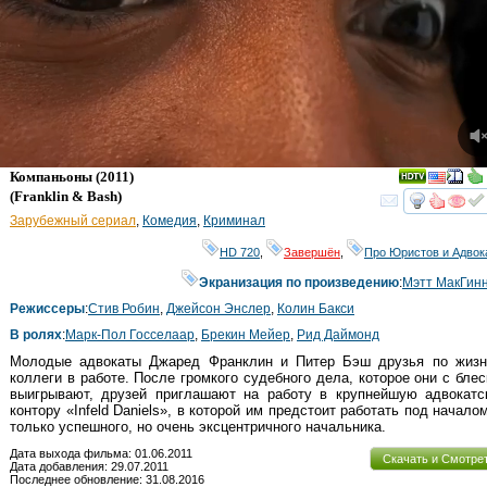
Компаньоны
(2011)
(
Franklin & Bash
)
смот
Зарубежный сериал
,
Комедия
,
Криминал
HD 720
,
Завершён
,
Про Юристов и Адвок
Экранизация по произведению
:
Мэтт МакГин
Режиссеры
:
Стив Робин
,
Джейсон Энслер
,
Колин Бакси
В ролях
:
Марк-Пол Госселаар
,
Брекин Мейер
,
Рид Даймонд
Молодые адвокаты Джаред Франклин и Питер Бэш друзья по жизн
коллеги в работе. После громкого судебного дела, которое они с бле
выигрывают, друзей приглашают на работу в крупнейшую адвокатс
контору «Infeld Daniels», в которой им предстоит работать под начало
только успешного, но очень эксцентричного начальника.
Дата выхода фильма: 01.06.2011
Скачать и Смотре
Дата добавления: 29.07.2011
Последнее обновление: 31.08.2016