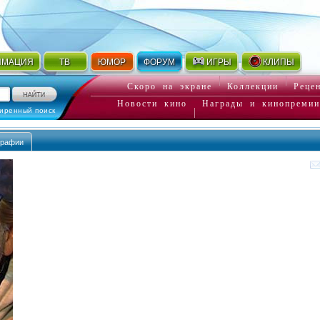
ИМАЦИЯ
ТВ
ЮМОР
ФОРУМ
ИГРЫ
КЛИПЫ
Скоро на экране
Коллекции
Реце
Новости кино
Награды и кинопремии
иренный поиск
графии