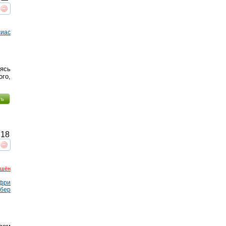
реть
интересует
сиас
ясь
ого,
ть
18
реть
интересует
ршён
фри
бер