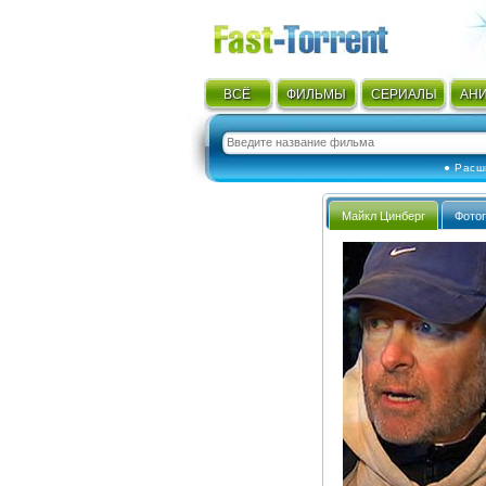
ВСЁ
ФИЛЬМЫ
СЕРИАЛЫ
АН
● Расш
Майкл Цинберг
Фото