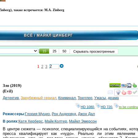
inberg), также встречается: M.A. Zinberg
ВСЁ
/ МАЙКЛ ЦИНБЕРГ
15
25
50
Скрывать просмотренные
1
2
3
Зло
(2019)
(
Evil
)
смот
Детектив
,
Зарубежный сериал
,
Криминал
,
Триллер
,
Ужасы
,
драма
HD 1080
,
HD 720
,
to be continu
Режиссеры
:
Глория Муцио
,
Рон Андервуд
,
Джон Дал
В ролях
:
Катя Херберс
,
Майк Колтер
,
Майкл Эмерсон
В центре сюжета — психолог, специализирующийся на событиях, кот
пресса квалифицирует как «чудо». Реально ли этим явлениям 