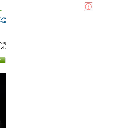
реть
интересует
ed...
Джо
ахан
онд
БР.
ть