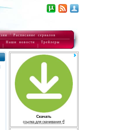
нзии
Расписание сериалов
Наши новости
Трейлеры
Скачать
с̲с̲ы̲л̲к̲а̲ ̲д̲л̲я̲ ̲с̲к̲а̲ч̲и̲в̲а̲н̲и̲я̲ ☝