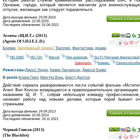
История работы службы криминальных расследований ВМС в Но
Орлеане, городе, который является магнитом для военнослужащи
отпуске, желающих как следует поразвлечься.
Дата выхода фильма: 23.09.2014
Скачать и Смотре
Дата добавления: 22.05.2015
Последнее обновление: 01.06.2021
Агенты «Щ.И.Т.»
(2013)
3
(
Agents Of S.H.I.E.L.D.
)
смот
Боевик
,
Зарубежный сериал
,
Триллер
,
Фантастика
,
драма
HD 1080
,
HD 720
,
Marvel
,
Про шпионов
,
Sci-Fi (Научная фантастика)
Завершён
,
Комикс
,
Сверхспособн
Режиссеры
:
Джосс Уидон
,
Кевин Танчароэн
,
Джесси Бокко
В ролях
:
Кларк Грегг
,
Мин-На Вэнь
,
Бретт Далтон
Действия сериала разворачиваются после событий фильма «Мстител
Агент Фил Колсон возвращается в правоохранительную организацию
названием Щ. И. Т., собрав небольшую команду профессионалов,
начинает работу над новыми делами, которые порой бывают оч
странными.
Дата выхода фильма: 24.09.2013
Скачать и Смотре
Дата добавления: 15.05.2014
Последнее обновление: 26.11.2021
Черный Список
(2013)
3
Ray
(
The Blacklist
)