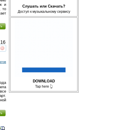
нию
к и
Слушать или Скачать?
, то
Доступ к музыкальному сервису
ает
ть
16
реть
интересует
атов
DOWNLOAD
ода
Tap here 👆
ила
все
рт.
дной
ть