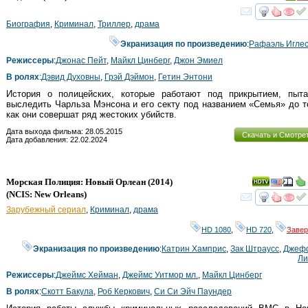
смот
Биография
,
Криминал
,
Триллер
,
драма
Экранизация по произведению
:
Рафаэль Игле
Режиссеры
:
Джонас Пейт
,
Майкл Цинберг
,
Джон Эмиел
В ролях
:
Дэвид Духовны
,
Грэй Дэймон
,
Гетин Энтони
История о полицейских, которые работают под прикрытием, пыта
выследить Чарльза Мэнсона и его секту под названием «Семья» до т
как они совершат ряд жестоких убийств.
Дата выхода фильма: 28.05.2015
Скачать и Смотре
Дата добавления: 22.02.2024
Морская Полиция: Новый Орлеан
(2014)
(
NCIS: New Orleans
)
смот
Зарубежный сериал
,
Криминал
,
драма
HD 1080
,
HD 720
,
Заве
Экранизация по произведению
:
Катрин Хамприс
,
Зак Штраусс
,
Джеф
Ли
Режиссеры
:
Джеймс Хейман
,
Джеймс Уитмор мл.
,
Майкл Цинберг
В ролях
:
Скотт Бакула
,
Роб Керкович
,
Си Си Эйч Паундер