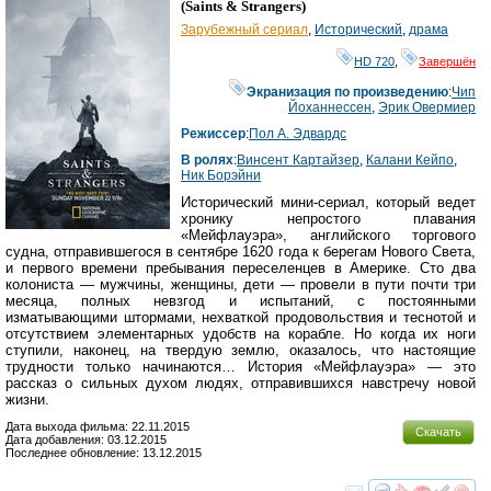
(
Saints & Strangers
)
Зарубежный сериал
,
Исторический
,
драма
HD 720
,
Завершён
Экранизация по произведению
:
Чип
Йоханнессен
,
Эрик Овермиер
Режиссер
:
Пол А. Эдвардс
В ролях
:
Винсент Картайзер
,
Калани Кейпо
,
Ник Борэйни
Исторический мини-сериал, который ведет
хронику непростого плавания
«Мейфлауэра», английского торгового
судна, отправившегося в сентябре 1620 года к берегам Нового Света,
и первого времени пребывания переселенцев в Америке. Сто два
колониста — мужчины, женщины, дети — провели в пути почти три
месяца, полных невзгод и испытаний, с постоянными
изматывающими штормами, нехваткой продовольствия и теснотой и
отсутствием элементарных удобств на корабле. Но когда их ноги
ступили, наконец, на твердую землю, оказалось, что настоящие
трудности только начинаются… История «Мейфлауэра» — это
рассказ о сильных духом людях, отправившихся навстречу новой
жизни.
Дата выхода фильма: 22.11.2015
Скачать
Дата добавления: 03.12.2015
Последнее обновление: 13.12.2015