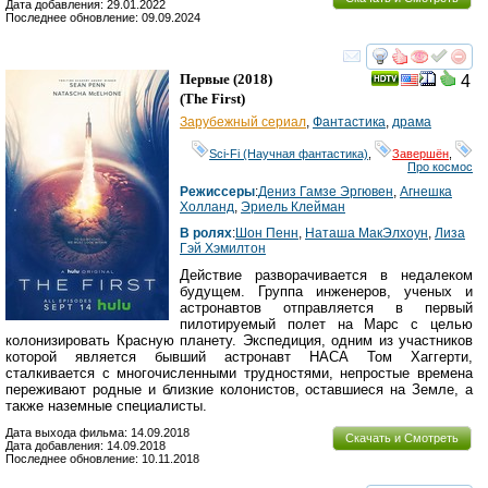
Дата добавления: 29.01.2022
Последнее обновление: 09.09.2024
смотреть
инте
Первые
(2018)
4
(
The First
)
Зарубежный сериал
,
Фантастика
,
драма
Sci-Fi (Научная фантастика)
,
Завершён
,
Про космос
Режиссеры
:
Дениз Гамзе Эргювен
,
Агнешка
Холланд
,
Эриель Клейман
В ролях
:
Шон Пенн
,
Наташа МакЭлхоун
,
Лиза
Гэй Хэмилтон
Действие разворачивается в недалеком
будущем. Группа инженеров, ученых и
астронавтов отправляется в первый
пилотируемый полет на Марс с целью
колонизировать Красную планету. Экспедиция, одним из участников
которой является бывший астронавт НАСА Том Хаггерти,
сталкивается с многочисленными трудностями, непростые времена
переживают родные и близкие колонистов, оставшиеся на Земле, а
также наземные специалисты.
Дата выхода фильма: 14.09.2018
Скачать и Смотреть
Дата добавления: 14.09.2018
Последнее обновление: 10.11.2018