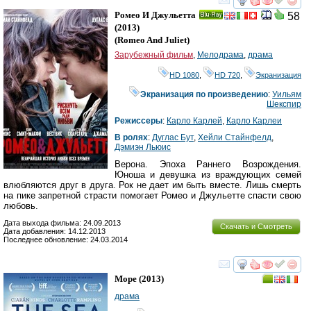
смотреть
инте
Ромео И Джульетта
58
Ray
(2013)
(
Romeo And Juliet
)
Зарубежный фильм
,
Мелодрама
,
драма
HD 1080
,
HD 720
,
Экранизация
Экранизация по произведению
:
Уильям
Шекспир
Режиссеры
:
Карло Карлей
,
Карло Карлеи
В ролях
:
Дуглас Бут
,
Хейли Стайнфелд
,
Дэмиэн Льюис
Верона. Эпоха Раннего Возрождения.
Юноша и девушка из враждующих семей
влюбляются друг в друга. Рок не дает им быть вместе. Лишь смерть
на пике запретной страсти помогает Ромео и Джульетте спасти свою
любовь.
Дата выхода фильма: 24.09.2013
Скачать и Смотреть
Дата добавления: 14.12.2013
Последнее обновление: 24.03.2014
смотреть
инте
Море
(2013)
драма