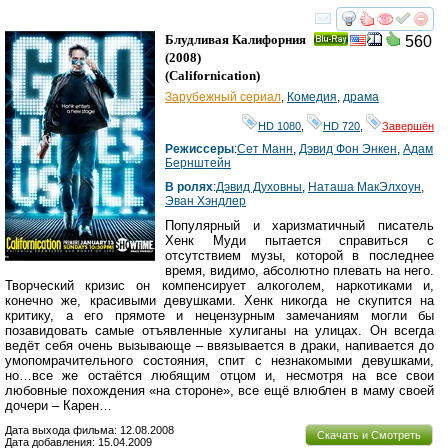
смотреть
инте
Блудливая Калифорния
560
Ray
(2008)
(
Californication
)
Зарубежный сериал
,
Комедия
,
драма
HD 1080
,
HD 720
,
Завершён
Режиссеры
:
Сет Манн
,
Дэвид Фон Энкен
,
Адам
Бернштейн
В ролях
:
Дэвид Духовны
,
Наташа МакЭлхоун
,
Эван Хэндлер
Популярный и харизматичный писатель
Хенк Муди пытается справиться с
отсутствием музы, которой в последнее
время, видимо, абсолютно плевать на него.
Творческий кризис он компенсирует алкоголем, наркотиками и,
конечно же, красивыми девушками. Хенк никогда не скупится на
критику, а его прямоте и нецензурным замечаниям могли бы
позавидовать самые отъявленные хулиганы на улицах. Он всегда
ведёт себя очень вызывающе – ввязывается в драки, напивается до
умопомрачительного состояния, спит с незнакомыми девушками,
но…все же остаётся любящим отцом и, несмотря на все свои
любовные похождения «на стороне», все ещё влюблен в маму своей
дочери – Карен…
Дата выхода фильма: 12.08.2008
Скачать и Смотреть
Дата добавления: 15.04.2009