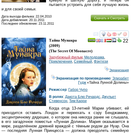
кривую и шаткую дорогу, и теперь он
пытается устроить для себя лучшую жизнь
и для своей семьи.
Дата выхода фильма: 22.04.2010
Скачать и Смотреть
Дата добавления: 20.11.2011
Последнее обновление: 23.11.2011
смотреть
инте
Тайна Мунакра
22
(2009)
(
The Secret Of Moonacre
)
Зарубежный фильм
,
Мелодрама
,
Приключения
,
Семейный
,
Фэнтези
Экранизация
Экранизация по произведению
:
Элизабет
Гудж
«Тайна Лунной Долины»
Режиссер
:
Габор Чупо
В ролях
:
Дакота Блю Ричардс
,
Джульет
Стивенсон
,
Тим Карри
Когда отца 13-летней Марии убивают, ей
приходится оставить Лондон и переехать к сэру Бенджамину,
эксцентричному дядюшке, о котором она никогда ранее не слышала,
в его загадочное поместье «Лунная Долина». Мария оказывается в
мире, разделённом древней враждой с тёмным родом де Нуар. Она
— последняя Лунная Принцесса — должна преодолеть семейную