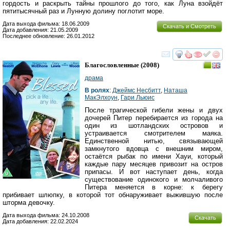
гордость и раскрыть тайны прошлого до того, как Луна взойдёт
пятитысячный раз и Лунную долину поглотит море.
Дата выхода фильма: 18.06.2009
Скачать и Смотреть
Дата добавления: 21.05.2009
Последнее обновление: 26.01.2012
смотреть
инте
Благословленные
(2008)
драма
В ролях
:
Джеймс Несбитт
,
Наташа
МакЭлхоун
,
Гари Льюис
После трагической гибели жены и двух
дочерей Питер перебирается из города на
один из шотландских островов и
устраивается смотрителем маяка.
Единственной нитью, связывающей
замкнутого вдовца с внешним миром,
остаётся рыбак по имени Хауи, который
каждые пару месяцев привозит на остров
припасы. И вот наступает день, когда
существование одинокого и молчаливого
Питера меняется в корне: к берегу
прибивает шлюпку, в которой тот обнаруживает выжившую после
шторма девочку.
Дата выхода фильма: 24.10.2008
Скачать
Дата добавления: 22.02.2024