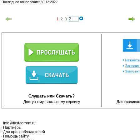
Последнее обновление: 30.12.2022
1
2
3
Слушать или Скачать?
Доступ к музыкальному сервису
Для скачива
info@fast-torrent.ru
Партнёры
Для правообладателей
Помощь сайту