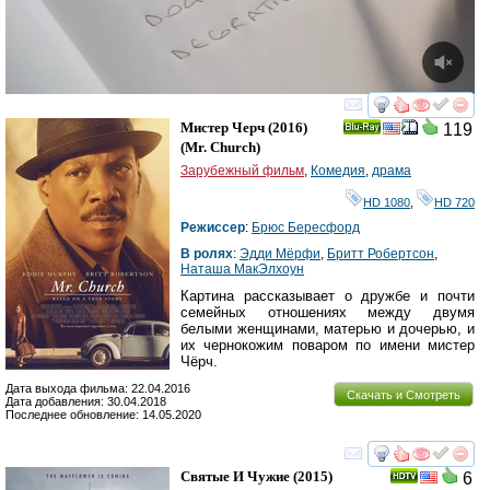
смотреть
инте
Мистер Черч
(2016)
119
Ray
(
Mr. Church
)
Зарубежный фильм
,
Комедия
,
драма
HD 1080
,
HD 720
Режиссер
:
Брюс Бересфорд
В ролях
:
Эдди Мёрфи
,
Бритт Робертсон
,
Наташа МакЭлхоун
Картина рассказывает о дружбе и почти
семейных отношениях между двумя
белыми женщинами, матерью и дочерью, и
их чернокожим поваром по имени мистер
Чёрч.
Дата выхода фильма: 22.04.2016
Скачать и Смотреть
Дата добавления: 30.04.2018
Последнее обновление: 14.05.2020
смотреть
инте
Святые И Чужие
(2015)
6