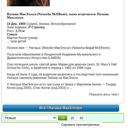
Наташа МакЭлхоун (Natascha McElhone), также встречается: Наташа
Макэлхоун
14 Дек. 1969
Суррей, Англия, Великобритания
Знак зодиака:
♐ Стрелец
Рост:
1.73 м
Семья
:
Мартин Келли (умер)
... трое детей
Полное имя — Наташа Эбигейл МакЭлхоун (Natasha Abigail McElhone).
Получила образование в Лондонской Академии Музыкального и
Драматического Искусства (LAMDA).
Она посещала школу святой девы Марии для девочек (англ. St. Mary’s Hall
School for Girls), в Брайтоне в период с 1982 по 1986 годы.
Когда ей было 3 года, её родители развелись в последствии чего маленькая
Наташа сменила фамилию Тейлор на МакЭлхон.
У Наташи МакЭлхоун есть три сына от брака с Мартином Келли — Теодор
Келли (род.2000), Отис Келли (род.2003) и …
Показать весь текст
Всё
/ Наташа МакЭлхоун
15
25
50
Скрывать просмотренные