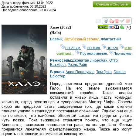
Дата выхода фильма: 13.04.2022
Скачать и Смотреть
Дата добавления: 06.10.2022
Последнее обновление: 23.03.2024
смотреть
инте
Хало
(2022)
70
Ray
(
Halo
)
Боевик
,
Зарубежный сериал
,
Фантастика
HD 2160р
,
HD 1080
,
HD 720
,
to be
continued...
,
Про инопланетян
,
Про космос
Режиссеры
:
Джонатан Либесман
,
Отто
Батхёрст
,
Роэль Рэйн
В ролях
:
Анна Попплуэлл
,
Том Грин
,
Эниша
Брюстер
Перед зрителем предстает древний мир
Гало. На его земле высаживается
космический корабль. Такая авария
оставила в живых лишь часть команды:
капитана, отряд пехотинцев и суперсолдата Мастер Чифа. Совсем
скоро им предстоит стать свидетелями того, до какой степени
планета увязла в геноциде и постоянных сражениях. Однако они еще
не понимают, что наиболее объемный секрет им придется узнать
чуть позже. Пока выжившие стремятся понять, что еще ищут
Ковенанты, вражеская инопланетная раса, на кольце Гало. Фильм
понравится любителям фантастического жанра. Также его могут
оценить поклонники космических кинокартин.