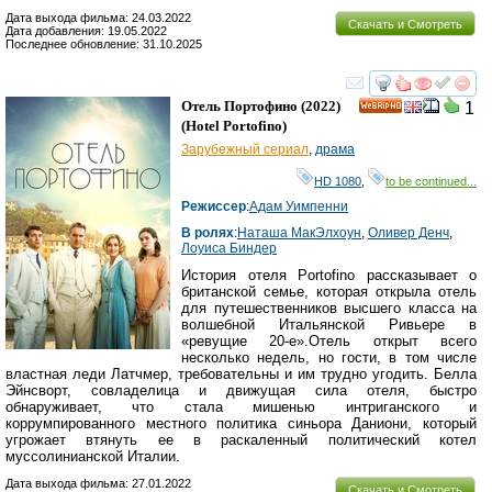
Дата выхода фильма: 24.03.2022
Скачать и Смотреть
Дата добавления: 19.05.2022
Последнее обновление: 31.10.2025
смотреть
инте
Отель Портофино
(2022)
1
HD
(
Hotel Portofino
)
Зарубежный сериал
,
драма
HD 1080
,
to be continued...
Режиссер
:
Адам Уимпенни
В ролях
:
Наташа МакЭлхоун
,
Оливер Денч
,
Лоуиса Биндер
История отеля Portofino рассказывает о
британской семье, которая открыла отель
для путешественников высшего класса на
волшебной Итальянской Ривьере в
«ревущие 20-е».Отель открыт всего
несколько недель, но гости, в том числе
властная леди Латчмер, требовательны и им трудно угодить. Белла
Эйнсворт, совладелица и движущая сила отеля, быстро
обнаруживает, что стала мишенью интриганского и
коррумпированного местного политика синьора Даниони, который
угрожает втянуть ее в раскаленный политический котел
муссолинианской Италии.
Дата выхода фильма: 27.01.2022
Скачать и Смотреть