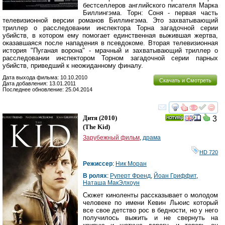
бестселлеров английского писателя Марка
Биллингэма. Торн: Соня - первая часть
телевизионной версии романов Биллингэма. Это захватывающий
триллер о расследовании инспектора Торна загадочной серии
убийств, в котором ему помогает единственная выжившая жертва,
оказавшаяся после нападения в псевдокоме. Вторая телевизионная
история "Пуганая ворона" - мрачный и захватывающий триллер о
расследовании инспектором Торном загадочной серии парных
убийств, приведший к неожиданному финалу.
Дата выхода фильма: 10.10.2010
Скачать и Смотреть
Дата добавления: 13.01.2011
Последнее обновление: 25.04.2014
смотреть
инте
Дитя
(2010)
3
(
The Kid
)
Зарубежный фильм
,
драма
HD 720
Режиссер
:
Ник Моран
В ролях
:
Руперт Френд
,
Йоан Гриффит
,
Наташа МакЭлхоун
Сюжет киноленты рассказывает о молодом
человеке по имени Кевин Льюис который
все свое детство рос в бедности, но у него
получилось выжить и не свернуть на