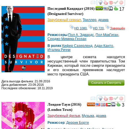
смотреть
инте
Последний Кандидат
(2016)
17
(
Designated Survivor
)
Зарубежный сериал
,
Триллер
,
драма
HD 1080
,
HD 720
,
Завершён
Режиссеры
:
Пол А. Эдвардс
,
Пол МакГиган
,
Серджо Мимика-Геззан
В ролях
:
Кифер Сазерленд
,
Адан Канто
,
Италиа Риччи
В центре сюжета находится
несущественный член правительства Том
Киркман, который после смерти президента
и его основных преемников наследует
место президента США.
Дата выхода фильма: 21.09.2016
Скачать и Смотреть
Дата добавления: 23.09.2016
Последнее обновление: 18.11.2019
смотреть
инте
Лондон-Таун
(2016)
3
(
London Town
)
Зарубежный фильм
,
Музыка
,
драма
Режиссер
:
Деррик Борте