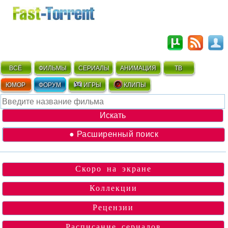
ВСЁ
ФИЛЬМЫ
СЕРИАЛЫ
АНИМАЦИЯ
ТВ
ЮМОР
ФОРУМ
ИГРЫ
КЛИПЫ
● Расширенный поиск
Скоро на экране
Коллекции
Рецензии
Расписание сериалов