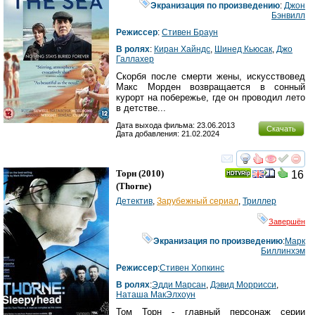
Экранизация по произведению
:
Джон
Бэнвилл
Режиссер
:
Стивен Браун
В ролях
:
Киран Хайндс
,
Шинед Кьюсак
,
Джо
Галлахер
Скорбя после смерти жены, искусствовед
Макс Морден возвращается в сонный
курорт на побережье, где он проводил лето
в детстве...
Дата выхода фильма: 23.06.2013
Скачать
Дата добавления: 21.02.2024
смотреть
инте
Торн
(2010)
16
(
Thorne
)
Детектив
,
Зарубежный сериал
,
Триллер
Завершён
Экранизация по произведению
:
Марк
Биллинхэм
Режиссер
:
Стивен Хопкинс
В ролях
:
Эдди Марсан
,
Дэвид Моррисси
,
Наташа МакЭлхоун
Том Торн - главный персонаж серии