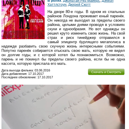
В ролях
:
Джонатан Риз Майерс
,
Дэниэл
Хаттлстоун
,
Дюгрей Скотт
На дворе 80-е годы. В одном из спальных
районов Лондона проживает юный паренёк.
Он никогда не выходил за пределы своего
района, целыми днями проводя в условиях
скуки и однообразия. Но вот однажды он
решил круто изменить свою жизнь. На свой
страх и риск тинейджер отправился в
самый эпицентр бурлящего мегаполиса в
надежде разбавить свою скучную жизнь интересными событиями.
Попутно паренёк собирается отыскать свою мать, которую не видел
он долгие годы, и с которой хотел бы познакомиться. Возможно,
парень и не покинул бы пределы своего района, если бы не одна
кассета, которую прислала его мать.
Дата выхода фильма: 03.06.2016
Скачать и Смотреть
Дата добавления: 17.10.2017
Последнее обновление: 17.10.2017