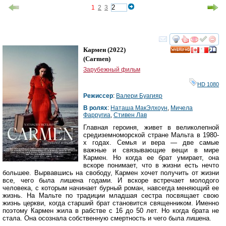
1
2
3
смотреть
инте
Кармен
(2022)
HD
(
Carmen
)
Зарубежный фильм
HD 1080
Режиссер
:
Валери Буагияр
В ролях
:
Наташа МакЭлхоун
,
Мичела
Фарругиа
,
Стивен Лав
Главная героиня, живет в великолепной
средиземноморской стране Мальта в 1980-
х годах. Семья и вера — две самые
важные и связывающие вещи в мире
Кармен. Но когда ее брат умирает, она
вскоре понимает, что в жизни есть нечто
большее. Вырвавшись на свободу, Кармен хочет получить от жизни
все, чего была лишена годами. И вскоре встречает молодого
человека, с которым начинает бурный роман, навсегда меняющий ее
жизнь. На Мальте по традиции младшая сестра посвящает свою
жизнь церкви, когда старший брат становится священником. Именно
поэтому Кармен жила в рабстве с 16 до 50 лет. Но когда брата не
стала. Она осознала собственную смертность и чего была лишена.