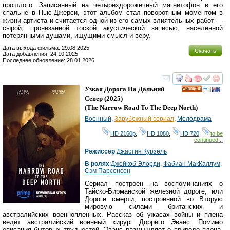
прошлого. Записанный на четырёхдорожечный магнитофон в его
спальне в Нью-Джерси, этот альбом стал поворотным моментом в
жизни артиста и считается одной из его самых влиятельных работ —
сырой, пронизанной тоской акустической записью, населённой
потерянными душами, ищущими смысл и веру.
Дата выхода фильма: 29.08.2025
Скачать
Дата добавления: 24.10.2025
Последнее обновление: 28.01.2026
смотреть
инте
Узкая Дорога На Дальний
HD
Север
(2025)
(
The Narrow Road To The Deep North
)
Военный
,
Зарубежный сериал
,
Мелодрама
HD 2160р
,
HD 1080
,
HD 720
,
to be
continued...
Режиссер
:
Джастин Курзель
В ролях
:
Джейкоб Элорди
,
Фабиан МакКаллум
,
Сэм Парсонсон
Сериал построен на воспоминаниях о
Тайско-Бирманской железной дороге, или
Дороге смерти, построенной во Вторую
мировую силами британских и
австралийских военнопленных. Рассказ об ужасах войны и плена
ведёт австралийский военный хирург Дорриго Эванс. Помимо
описания бытовых трудностей, Эванс размышляет о природе плена,