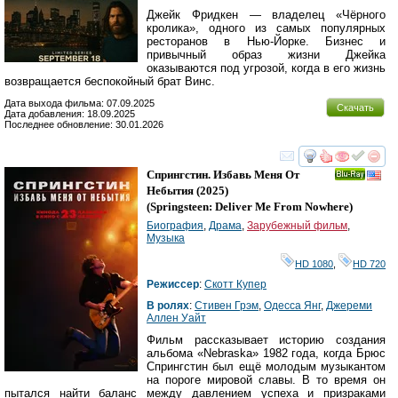
Джейк Фридкен — владелец «Чёрного
кролика», одного из самых популярных
ресторанов в Нью-Йорке. Бизнес и
привычный образ жизни Джейка
оказываются под угрозой, когда в его жизнь
возвращается беспокойный брат Винс.
Дата выхода фильма: 07.09.2025
Скачать
Дата добавления: 18.09.2025
Последнее обновление: 30.01.2026
смотреть
инте
Спрингстин. Избавь Меня От
Ray
Небытия
(2025)
(
Springsteen: Deliver Me From Nowhere
)
Биография
,
Драма
,
Зарубежный фильм
,
Музыка
HD 1080
,
HD 720
Режиссер
:
Скотт Купер
В ролях
:
Стивен Грэм
,
Одесса Янг
,
Джереми
Аллен Уайт
Фильм рассказывает историю создания
альбома «Nebraska» 1982 года, когда Брюс
Спрингстин был ещё молодым музыкантом
на пороге мировой славы. В то время он
пытался найти баланс между давлением успеха и призраками