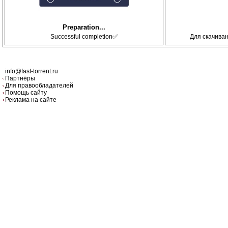
Preparation...
Successful completion✅
Для скачива
info@fast-torrent.ru
Партнёры
Для правообладателей
Помощь сайту
Реклама на сайте