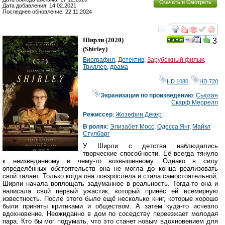
Скачать и Смотреть
Дата добавления: 14.02.2021
Последнее обновление: 22.11.2024
смотреть
инте
Ширли
(2020)
3
Ray
(
Shirley
)
Биография
,
Детектив
,
Зарубежный фильм
,
Триллер
,
драма
HD 1080
,
HD 720
Экранизация по произведению
:
Сьюзан
Скарф Меррелл
Режиссер
:
Жозефин Декер
В ролях
:
Элизабет Мосс
,
Одесса Янг
,
Майкл
Стулбарг
У Ширли с детства наблюдались
творческие способности. Её всегда тянуло
к неизведанному и чему-то возвышенному. Однако в силу
определённых обстоятельств она не могла до конца реализовать
свой талант. Только когда она повзрослела и стала самостоятельной,
Ширли начала воплощать задуманное в реальность. Тогда-то она и
написала свой первый ужастик, который принёс ей всемирную
известность. После этого было ещё несколько книг, которые хорошо
были приняты критиками и обществом. А затем куда-то исчезло
вдохновение. Неожиданно в дом по соседству переезжает молодая
пара. Кто бы мог подумать, что это станет новым вдохновением для