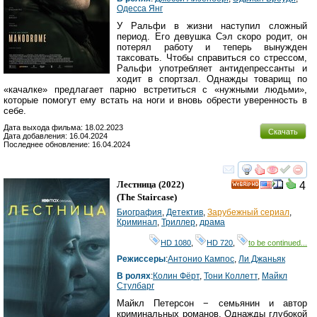
Одесса Янг
У Ральфи в жизни наступил сложный
период. Его девушка Сэл скоро родит, он
потерял работу и теперь вынужден
таксовать. Чтобы справиться со стрессом,
Ральфи употребляет антидепрессанты и
ходит в спортзал. Однажды товарищ по
«качалке» предлагает парню встретиться с «нужными людьми»,
которые помогут ему встать на ноги и вновь обрести уверенность в
себе.
Дата выхода фильма: 18.02.2023
Скачать
Дата добавления: 16.04.2024
Последнее обновление: 16.04.2024
смотреть
инте
Лестница
(2022)
4
HD
(
The Staircase
)
Биография
,
Детектив
,
Зарубежный сериал
,
Криминал
,
Триллер
,
драма
HD 1080
,
HD 720
,
to be continued...
Режиссеры
:
Антонио Кампос
,
Ли Джаньяк
В ролях
:
Колин Фёрт
,
Тони Коллетт
,
Майкл
Стулбарг
Майкл Петерсон − семьянин и автор
криминальных романов. Однажды глубокой