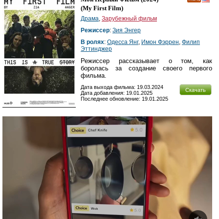
(
My First Film
)
Драма
,
Зарубежный фильм
Режиссер
:
Зия Энгер
В ролях
:
Одесса Янг
,
Имон Фэррен
,
Филип
Эттинджер
Режиссер рассказывает о том, как
боролась за создание своего первого
фильма.
Дата выхода фильма: 19.03.2024
Скачать
Дата добавления: 19.01.2025
Последнее обновление: 19.01.2025