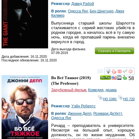
Режиссер
:
Дэвид Рабой
В ролях
:
Одесса Янг
,
Бен Шнетцер
,
Джек
Килмер
Выпускница старшей школы Шарлотта
сталкивается с серией жестоких убийств в
родном городке, а началось всё в ту самую
ночь, когда её пропавший парень внезапно
вернулся в город.
Дата выхода фильма:
Скачать и Смотреть
07.09.2019
Дата добавления: 16.11.2020
Последнее обновление: 16.11.2020
смотреть
инте
Во Всё Тяжкое
(2019)
58
Ray
(
The Professor
)
Зарубежный фильм
,
Комедия
,
драма
HD 1080
,
HD 720
Режиссер
:
Уэйн Робертс
В ролях
:
Джонни Депп
,
Розмари ДеУитт
,
Одесса Янг
Ричард – преподаватель в университете.
Несмотря на большой опыт, хорошую
должность, он по жизни неудачник. Об