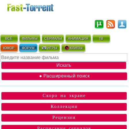
ВСЁ
ФИЛЬМЫ
СЕРИАЛЫ
АНИМАЦИЯ
ТВ
ЮМОР
ФОРУМ
ИГРЫ
КЛИПЫ
● Расширенный поиск
Скоро на экране
Коллекции
Рецензии
Расписание сериалов