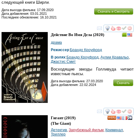
следующей книги Ширли.
Дата выхода фильма: 17.09.2020
Скачать и Смотреть
Дата добавления: 03.01.2021
Последнее обновление: 16.10.2021
смотреть
инте
Действие Во Имя Дела
(2020)
драма
Режиссер
:
Брандо Кроуфорд
В ролях
:
Брандо Кроуфорд
,
Аулии Кравальо
,
Джастис Смит
Восходящие звезды Голливуда читают
известные пьесы.
Дата выхода фильма: 27.03.2020
Скачать
Дата добавления: 22.02.2024
смотреть
инте
Гигант
(2019)
(
The Giant
)
Детектив
,
Зарубежный фильм
,
Криминал
,
Триллер