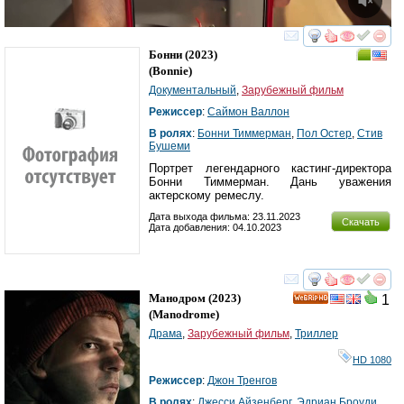
смотреть
инте
Бонни
(2023)
(
Bonnie
)
Документальный
,
Зарубежный фильм
Режиссер
:
Саймон Валлон
В ролях
:
Бонни Тиммерман
,
Пол Остер
,
Стив
Бушеми
Портрет легендарного кастинг-директора
Бонни Тиммерман. Дань уважения
актерскому ремеслу.
Дата выхода фильма: 23.11.2023
Скачать
Дата добавления: 04.10.2023
смотреть
инте
Манодром
(2023)
1
HD
(
Manodrome
)
Драма
,
Зарубежный фильм
,
Триллер
HD 1080
Режиссер
:
Джон Тренгов
В ролях
:
Джесси Айзенберг
,
Эдриан Броуди
,