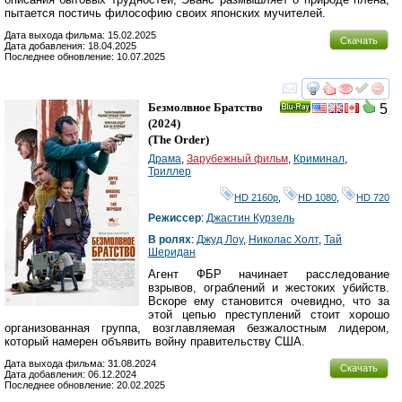
пытается постичь философию своих японских мучителей.
Дата выхода фильма: 15.02.2025
Скачать
Дата добавления: 18.04.2025
Последнее обновление: 10.07.2025
смотреть
инте
Безмолвное Братство
5
Ray
(2024)
(
The Order
)
Драма
,
Зарубежный фильм
,
Криминал
,
Триллер
HD 2160р
,
HD 1080
,
HD 720
Режиссер
:
Джастин Курзель
В ролях
:
Джуд Лоу
,
Николас Холт
,
Тай
Шеридан
Агент ФБР начинает расследование
взрывов, ограблений и жестоких убийств.
Вскоре ему становится очевидно, что за
этой цепью преступлений стоит хорошо
организованная группа, возглавляемая безжалостным лидером,
который намерен объявить войну правительству США.
Дата выхода фильма: 31.08.2024
Скачать
Дата добавления: 06.12.2024
Последнее обновление: 20.02.2025