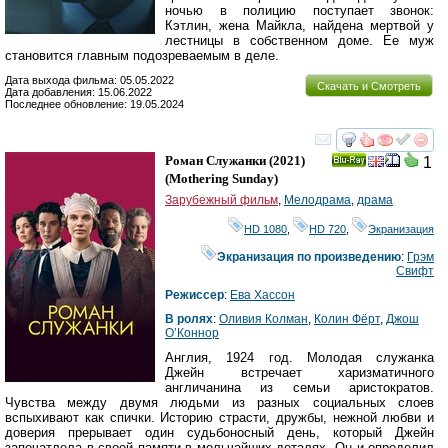
ночью в полицию поступает звонок:
Кэтлин, жена Майкла, найдена мертвой у
лестницы в собственном доме. Ее муж
становится главным подозреваемым в деле.
Дата выхода фильма: 05.05.2022
Скачать и Смотреть
Дата добавления: 15.06.2022
Последнее обновление: 19.05.2024
смотреть
инте
Роман Служанки
(2021)
1
Ray
(
Mothering Sunday
)
Зарубежный фильм
,
Мелодрама
,
драма
HD 1080
,
HD 720
,
Экранизация
Экранизация по произведению
:
Грэм
Свифт
Режиссер
:
Ева Хассон
В ролях
:
Оливия Колман
,
Колин Фёрт
,
Джош
О’Коннор
Англия, 1924 год. Молодая служанка
Джейн встречает харизматичного
англичанина из семьи аристократов.
Чувства между двумя людьми из разных социальных слоев
вспыхивают как спички. Историю страсти, дружбы, нежной любви и
доверия прерывает один судьбоносный день, который Джейн
запечатлела в своей памяти в мельчайших деталях. Он и определил