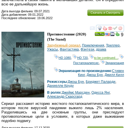
всю ее дальнейшую жизнь.
Дата выхода фильма: 09.07.2021
Скачать и Смотреть
Дата добавления: 09.01.2022
Последнее обновление: 19.06.2022
смотреть
инте
Противостояние
(2020)
9
Ray
(
The Stand
)
Зарубежный сериал
,
Приключения
,
Триллер
,
Ужасы
,
Фантастика
,
Фэнтези
,
драма
HD 1080
,
HD 720
,
to be continued...
,
Постапокалипсис
,
Экранизация
Экранизация по произведению
:
Стивен
Кинг
,
Джош Бун
,
Джилл Килл
Режиссеры
:
Джош Бун
,
Бриджет Паларди
,
Даниелле Крудy
В ролях
:
Джеймс Марсден
,
Одесса Янг
,
Александр Скарсгард
Сериал расскажет историю жесткого постапокалиптического мира, в
котором после вирусной пандемии выжило лишь 2% населения.
Разделившись на две основные группы, они преследуют
противоположные цели в условиях, в которых даже выживание
подобно подвигу.
Дата выхода фильма: 17.12.2020