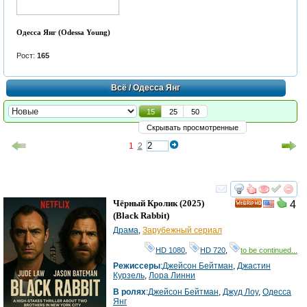
Одесса Янг (Odessa Young)
Рост:
165
Всё
/ Одесса Янг
15
25
50
Скрывать просмотренные
1
2
смотреть
инте
Чёрный Кролик
(2025)
4
HD
(
Black Rabbit
)
Драма
,
Зарубежный сериал
HD 1080
,
HD 720
,
to be continued...
Режиссеры
:
Джейсон Бейтман
,
Джастин
Курзель
,
Лора Линни
В ролях
:
Джейсон Бейтман
,
Джуд Лоу
,
Одесса
Янг