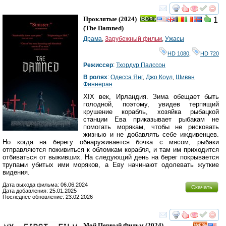
смотреть
инте
Проклятые
(2024)
1
(
The Damned
)
Драма
,
Зарубежный фильм
,
Ужасы
HD 1080
,
HD 720
Режиссер
:
Тхордур Палссон
В ролях
:
Одесса Янг
,
Джо Коул
,
Шиван
Финнеран
XIX век, Ирландия. Зима обещает быть
голодной, поэтому, увидев терпящий
крушение корабль, хозяйка рыбацкой
станции Ева приказывает рыбакам не
помогать морякам, чтобы не рисковать
жизнью и не добавлять себе иждивенцев.
Но когда на берегу обнаруживается бочка с мясом, рыбаки
отправляются поживиться к обломкам корабля, и там им приходится
отбиваться от выживших. На следующий день на берег покрывается
трупами убитых ими моряков, а Еву начинают одолевать жуткие
видения.
Дата выхода фильма: 06.06.2024
Скачать
Дата добавления: 25.01.2025
Последнее обновление: 23.02.2026
смотреть
инте
Мой Первый Фильм
(2024)