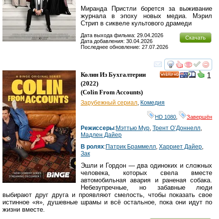
Миранда Пристли борется за выживание
журнала в эпоху новых медиа. Мэрил
Стрип в сиквеле культового драмеди
Дата выхода фильма: 29.04.2026
Скачать
Дата добавления: 30.04.2026
Последнее обновление: 27.07.2026
смотреть
инте
Колин Из Бухгалтерии
1
HD
(2022)
(
Colin From Accounts
)
Зарубежный сериал
,
Комедия
HD 1080
,
Завершён
Режиссеры
:
Мэттью Мур
,
Трент О’Доннелл
,
Мадлен Дайер
В ролях
:
Патрик Браммелл
,
Харриет Дайер
,
Зак
Эшли и Гордон — два одиноких и сложных
человека, которых свела вместе
автомобильная авария и раненая собака.
Небезупречные, но забавные люди
выбирают друг друга и проявляют смелость, чтобы показать свое
истинное «я», душевные шрамы и всё остальное, пока они идут по
жизни вместе.