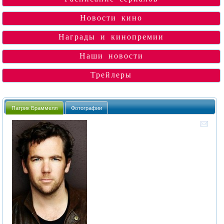
Новости кино
Награды и кинопремии
Наши новости
Трейлеры
Патрик Браммелл
Фотографии