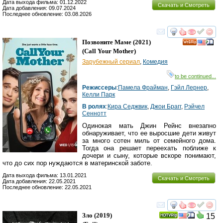
Дата выхода фильма: 01.12.2022
Скачать и Смотреть
Дата добавления: 09.07.2024
Последнее обновление: 03.08.2026
смотреть
инте
Позвоните Маме
(2021)
(
Call Your Mother
)
Зарубежный сериал
,
Комедия
to be continued...
Режиссеры
:
Памела Фрайман
,
Гэйл Лернер
,
Келли Парк
В ролях
:
Кира Седжвик
,
Джои Брагг
,
Рэйчел
Сеннотт
Одинокая мать Джин Рейнс внезапно
обнаруживает, что ее выросшие дети живут
за много сотен миль от семейного дома.
Тогда она решает переехать поближе к
дочери и сыну, которые вскоре понимают,
что до сих пор нуждаются в материнской заботе.
Дата выхода фильма: 13.01.2021
Скачать и Смотреть
Дата добавления: 22.05.2021
Последнее обновление: 22.05.2021
смотреть
инте
Зло
(2019)
15