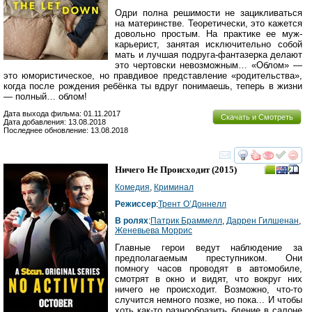
Одри полна решимости не зацикливаться
на материнстве. Теоретически, это кажется
довольно простым. На практике ее муж-
карьерист, занятая исключительно собой
мать и лучшая подруга-фантазерка делают
это чертовски невозможным… «Облом» —
это юмористическое, но правдивое представление «родительства»,
когда после рождения ребёнка ты вдруг понимаешь, теперь в жизни
— полный… облом!
Дата выхода фильма: 01.11.2017
Скачать и Смотреть
Дата добавления: 13.08.2018
Последнее обновление: 13.08.2018
смотреть
инте
Ничего Не Происходит
(2015)
Комедия
,
Криминал
Режиссер
:
Трент О’Доннелл
В ролях
:
Патрик Браммелл
,
Даррен Гилшенан
,
Женевьева Моррис
Главные герои ведут наблюдение за
предполагаемым преступником. Они
помногу часов проводят в автомобиле,
смотрят в окно и видят, что вокруг них
ничего не происходит. Возможно, что-то
случится немного позже, но пока... И чтобы
хоть как-то разнообразить бдение в салоне