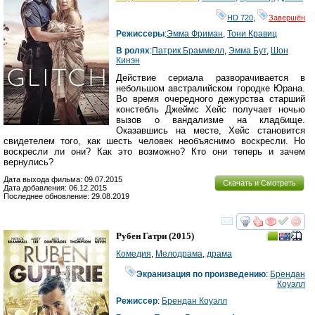
HD 720
,
Завершён
Режиссеры
:
Эмма Фриман
,
Тони Кравиц
В ролях
:
Патрик Браммелл
,
Эмма Бут
,
Шон
Кинэн
Действие сериала разворачивается в
небольшом австралийском городке Юрана.
Во время очередного дежурства старший
констебль Джеймс Хейс получает ночью
вызов о вандализме на кладбище.
Оказавшись на месте, Хейс становится
свидетелем того, как шесть человек необъяснимо воскресли. Но
воскресли ли они? Как это возможно? Кто они теперь и зачем
вернулись?
Дата выхода фильма: 09.07.2015
Скачать и Смотреть
Дата добавления: 06.12.2015
Последнее обновление: 29.08.2019
смотреть
инте
Рубен Гатри
(2015)
Комедия
,
Мелодрама
,
драма
Экранизация по произведению
:
Брендан
Коуэлл
Режиссер
:
Брендан Коуэлл