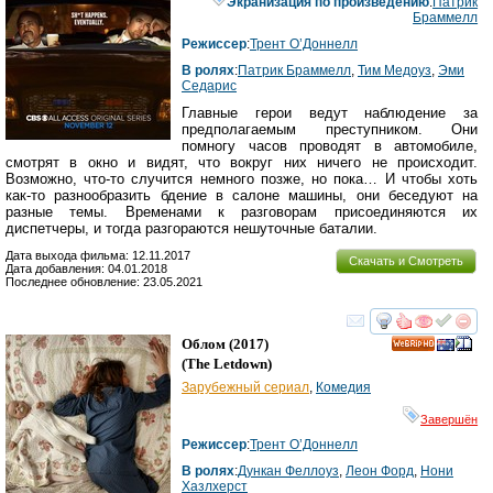
Экранизация по произведению
:
Патрик
Браммелл
Режиссер
:
Трент О’Доннелл
В ролях
:
Патрик Браммелл
,
Тим Медоуз
,
Эми
Седарис
Главные герои ведут наблюдение за
предполагаемым преступником. Они
помногу часов проводят в автомобиле,
смотрят в окно и видят, что вокруг них ничего не происходит.
Возможно, что-то случится немного позже, но пока… И чтобы хоть
как-то разнообразить бдение в салоне машины, они беседуют на
разные темы. Временами к разговорам присоединяются их
диспетчеры, и тогда разгораются нешуточные баталии.
Дата выхода фильма: 12.11.2017
Скачать и Смотреть
Дата добавления: 04.01.2018
Последнее обновление: 23.05.2021
смотреть
инте
Облом
(2017)
HD
(
The Letdown
)
Зарубежный сериал
,
Комедия
Завершён
Режиссер
:
Трент О’Доннелл
В ролях
:
Дункан Феллоуз
,
Леон Форд
,
Нони
Хазлхерст