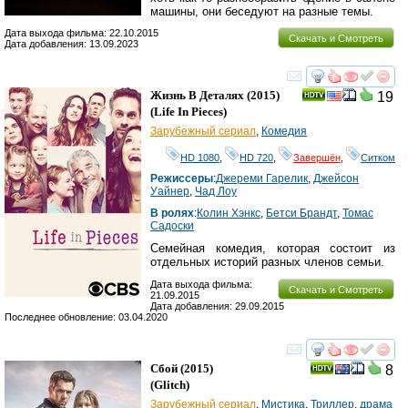
машины, они беседуют на разные темы.
Дата выхода фильма: 22.10.2015
Скачать и Смотреть
Дата добавления: 13.09.2023
смотреть
инте
Жизнь В Деталях
(2015)
19
(
Life In Pieces
)
Зарубежный сериал
,
Комедия
HD 1080
,
HD 720
,
Завершён
,
Ситком
Режиссеры
:
Джереми Гарелик
,
Джейсон
Уайнер
,
Чад Лоу
В ролях
:
Колин Хэнкс
,
Бетси Брандт
,
Томас
Садоски
Семейная комедия, которая состоит из
отдельных историй разных членов семьи.
Дата выхода фильма:
Скачать и Смотреть
21.09.2015
Дата добавления: 29.09.2015
Последнее обновление: 03.04.2020
смотреть
инте
Сбой
(2015)
8
(
Glitch
)
Зарубежный сериал
,
Мистика
,
Триллер
,
драма