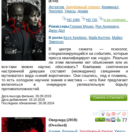
(
Evil
)
Детектив
,
Зарубежный сериал
,
Криминал
,
Триллер
,
Ужасы
,
драма
HD 1080
,
HD 720
,
to be continued...
Режиссеры
:
Глория Муцио
,
Рон Андервуд
,
Джон Дал
В ролях
:
Катя Херберс
,
Майк Колтер
,
Майкл
Эмерсон
В центре сюжета — психолог,
специализирующийся на событиях, которые
пресса квалифицирует как «чудо». Реально
ли этим явлениям нет объяснения или их
все-таки можно научно обосновать? Компанию скептически
настроенной девушке составят (неожиданно) священник и
мутноватого вида «синий воротничок». Они сошлись, лед и пламень,
то есть холодное научное знание и мистика — чета Кинг предлагает
включиться в очередную увлекательную борьбу
противоположностей.
Дата выхода фильма: 26.09.2019
Скачать и Смотреть
Дата добавления: 16.10.2019
Последнее обновление: 26.08.2024
смотреть
инте
Оверлорд
(2018)
77
Ray
(
Overlord
)
Боевик
,
Военный
,
Зарубежный фильм
,
Ужасы
,