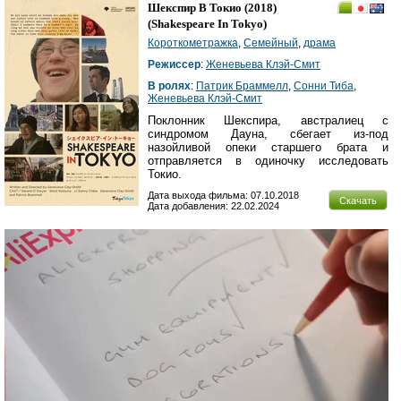
Шекспир В Токио
(2018)
(
Shakespeare In Tokyo
)
Короткометражка
,
Семейный
,
драма
Режиссер
:
Женевьева Клэй-Смит
В ролях
:
Патрик Браммелл
,
Сонни Тиба
,
Женевьева Клэй-Смит
Поклонник Шекспира, австралиец с
синдромом Дауна, сбегает из-под
назойливой опеки старшего брата и
отправляется в одиночку исследовать
Токио.
Дата выхода фильма: 07.10.2018
Скачать
Дата добавления: 22.02.2024