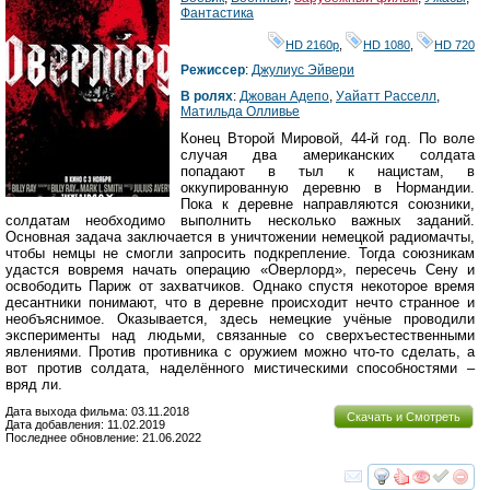
Фантастика
HD 2160р
,
HD 1080
,
HD 720
Режиссер
:
Джулиус Эйвери
В ролях
:
Джован Адепо
,
Уайатт Расселл
,
Матильда Олливье
Конец Второй Мировой, 44-й год. По воле
случая два американских солдата
попадают в тыл к нацистам, в
оккупированную деревню в Нормандии.
Пока к деревне направляются союзники,
солдатам необходимо выполнить несколько важных заданий.
Основная задача заключается в уничтожении немецкой радиомачты,
чтобы немцы не смогли запросить подкрепление. Тогда союзникам
удастся вовремя начать операцию «Оверлорд», пересечь Сену и
освободить Париж от захватчиков. Однако спустя некоторое время
десантники понимают, что в деревне происходит нечто странное и
необъяснимое. Оказывается, здесь немецкие учёные проводили
эксперименты над людьми, связанные со сверхъестественными
явлениями. Против противника с оружием можно что-то сделать, а
вот против солдата, наделённого мистическими способностями –
вряд ли.
Дата выхода фильма: 03.11.2018
Скачать и Смотреть
Дата добавления: 11.02.2019
Последнее обновление: 21.06.2022
смотреть
инте