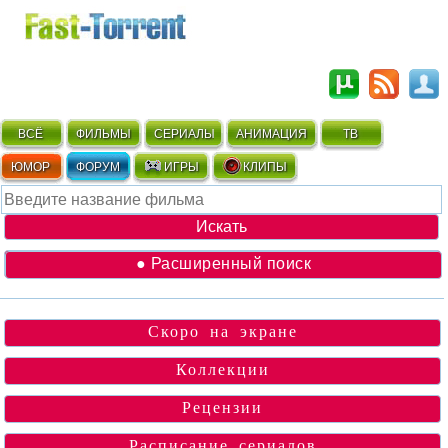
ВСЁ
ФИЛЬМЫ
СЕРИАЛЫ
АНИМАЦИЯ
ТВ
ЮМОР
ФОРУМ
ИГРЫ
КЛИПЫ
● Расширенный поиск
Скоро на экране
Коллекции
Рецензии
Расписание сериалов