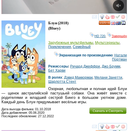
смотреть
инте
Блуи
(2018)
HD
(
Bluey
)
HD 720
,
Завершён
Зарубежные мультфильмы
,
Мультсериалы
,
Приключения
,
Семейный
Экранизация по произведению
:
Натали
Портман
Режиссеры
:
Ричард Джеффри
,
Джо Брумм
,
Бет Харви
В ролях
:
Дэвид Маккормак
,
Мелани Занетти
,
Шарлотта Стент
Озорная, любопытная и полная идей Блуи
— щенок австралийской пастушьей собаки. Она живёт вместе с
родителями и младшей сестрой Бинго в большом уютном доме.
Каждый день Блуи придумывает весёлые игры.
Дата выхода фильма: 01.10.2018
Скачать и Смотреть
Дата добавления: 05.06.2020
Последнее обновление: 27.12.2022
смотреть
инте