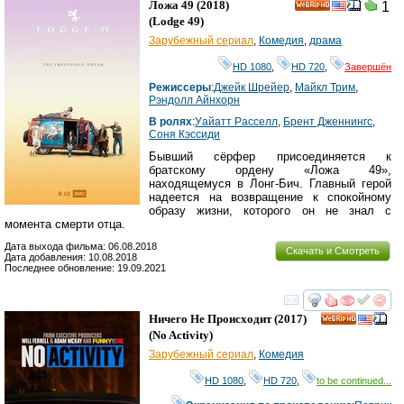
Ложа 49
(2018)
1
HD
(
Lodge 49
)
Зарубежный сериал
,
Комедия
,
драма
HD 1080
,
HD 720
,
Завершён
Режиссеры
:
Джейк Шрейер
,
Майкл Трим
,
Рэндолл Айнхорн
В ролях
:
Уайатт Расселл
,
Брент Дженнингс
,
Соня Кэссиди
Бывший сёрфер присоединяется к
братскому ордену «Ложа 49»,
находящемуся в Лонг-Бич. Главный герой
надеется на возвращение к спокойному
образу жизни, которого он не знал с
момента смерти отца.
Дата выхода фильма: 06.08.2018
Скачать и Смотреть
Дата добавления: 10.08.2018
Последнее обновление: 19.09.2021
смотреть
инте
Ничего Не Происходит
(2017)
HD
(
No Activity
)
Зарубежный сериал
,
Комедия
HD 1080
,
HD 720
,
to be continued...