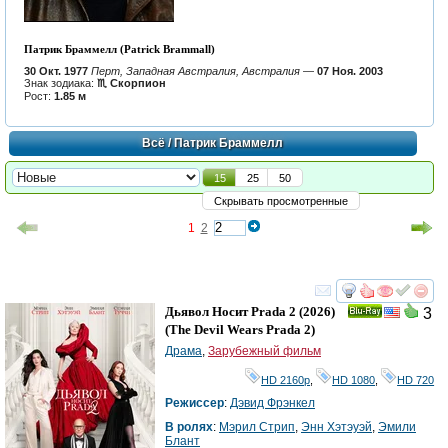
Патрик Браммелл (Patrick Brammall)
30 Окт. 1977
Перт, Западная Австралия, Австралия
—
07 Ноя. 2003
Знак зодиака:
♏ Скорпион
Рост:
1.85 м
Всё
/ Патрик Браммелл
15
25
50
Скрывать просмотренные
1
2
смотреть
инте
Дьявол Носит Prada 2
(2026)
3
Ray
(
The Devil Wears Prada 2
)
Драма
,
Зарубежный фильм
HD 2160р
,
HD 1080
,
HD 720
Режиссер
:
Дэвид Фрэнкел
В ролях
:
Мэрил Стрип
,
Энн Хэтэуэй
,
Эмили
Блант