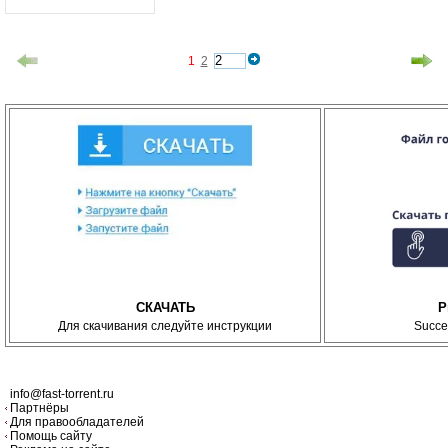
1
2
СКАЧАТЬ
P
Для скачивания следуйте инструкции
Succe
info@fast-torrent.ru
Партнёры
Для правообладателей
Помощь сайту