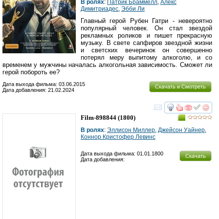
В ролях
:
Патрик Браммелл
,
Алекс
Димитриадес
,
Эбби Ли
Главный герой Рубен Гатри - невероятно
популярный человек. Он стал звездой
рекламных роликов и пишет прекрасную
музыку. В свете сапфиров звездной жизни
и светских вечеринок он совершенно
потерял меру выпитому алкоголю, и со
временем у мужчины началась алкогольная зависимость. Сможет ли
герой побороть ее?
Дата выхода фильма: 03.06.2015
Скачать и Смотреть
Дата добавления: 21.02.2024
смотреть
инте
Film-898844
(1800)
В ролях
:
Эллисон Миллер
,
Джейсон Уайнер
,
Коннор Кристофер Левинс
Дата выхода фильма: 01.01.1800
Скачать
Дата добавления: