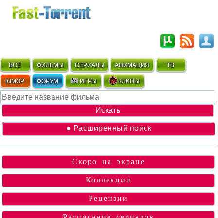
ВСЁ
ФИЛЬМЫ
СЕРИАЛЫ
АНИМАЦИЯ
ТВ
ЮМОР
ФОРУМ
ИГРЫ
КЛИПЫ
● Расширенный поиск
Скоро на экране
Коллекции
Рецензии
Расписание сериалов