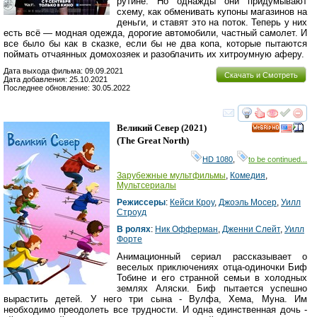
рутине. Но однажды они придумывают
схему, как обменивать купоны магазинов на
деньги, и ставят это на поток. Теперь у них
есть всё — модная одежда, дорогие автомобили, частный самолет. И
все было бы как в сказке, если бы не два копа, которые пытаются
поймать отчаянных домохозяек и разоблачить их хитроумную аферу.
Дата выхода фильма: 09.09.2021
Скачать и Смотреть
Дата добавления: 25.10.2021
Последнее обновление: 30.05.2022
смотреть
инте
Великий Север
(2021)
HD
(
The Great North
)
HD 1080
,
to be continued...
Зарубежные мультфильмы
,
Комедия
,
Мультсериалы
Режиссеры
:
Кейси Кроу
,
Джоэль Мосер
,
Уилл
Строуд
В ролях
:
Ник Офферман
,
Дженни Слейт
,
Уилл
Форте
Анимационный сериал рассказывает о
веселых приключениях отца-одиночки Биф
Тобине и его странной семьи в холодных
землях Аляски. Биф пытается успешно
вырастить детей. У него три сына - Вулфа, Хема, Муна. Им
необходимо преодолеть все трудности. И одна единственная дочь -