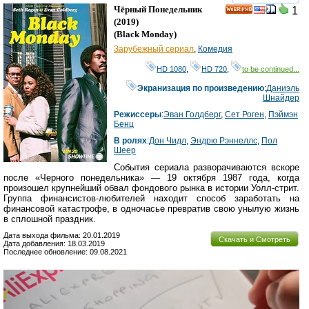
смотреть
инте
Чёрный Понедельник
1
HD
(2019)
(
Black Monday
)
Зарубежный сериал
,
Комедия
HD 1080
,
HD 720
,
to be continued...
Экранизация по произведению
:
Даниэль
Шнайдер
Режиссеры
:
Эван Голдберг
,
Сет Роген
,
Пэймэн
Бенц
В ролях
:
Дон Чидл
,
Эндрю Рэннеллс
,
Пол
Шеер
События сериала разворачиваются вскоре
после «Черного понедельника» — 19 октября 1987 года, когда
произошел крупнейший обвал фондового рынка в истории Уолл-стрит.
Группа финансистов-любителей находит способ заработать на
финансовой катастрофе, в одночасье превратив свою унылую жизнь
в сплошной праздник.
Дата выхода фильма: 20.01.2019
Скачать и Смотреть
Дата добавления: 18.03.2019
Последнее обновление: 09.08.2021