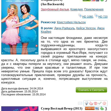
5
(
Ass Backwards
)
Зарубежный фильм
,
Комедия
,
Приключения
HD 1080
,
HD 720
Режиссер
:
Кристофер Нельсон
В ролях
:
Джун Рафаэль
,
Кейси Уилсон
,
Джон
Крайер
Они настоящие блондинки, даже несмотря
на то, что одна из них брюнетка. Две
подружки-неудачницы, когда-то
выбравшиеся из крохотного захолустного
городка в огромный Нью-Йорк, получают со
своей родины приглашение на конкурс
красоты. А, поскольку дела в столице идут, мягко говоря, не очень,
да и с квартиры поперли за неуплату, они решают ехать. Девушки
уверены, что они самые красивые и талантливые. И при том
невероятно умные. Пришла пора всем это доказать! Красоток ждут
головокружительные приключения, проверки дружбы на прочность,
щекотливые ситуации и, конечно, потрясающее выступление на
конкурсе.
Дата выхода фильма: 24.04.2014
Скачать и Смотреть
Дата добавления: 15.05.2014
Последнее обновление: 15.05.2014
смотреть
инте
Супер Весёлый Вечер
(2013)
3