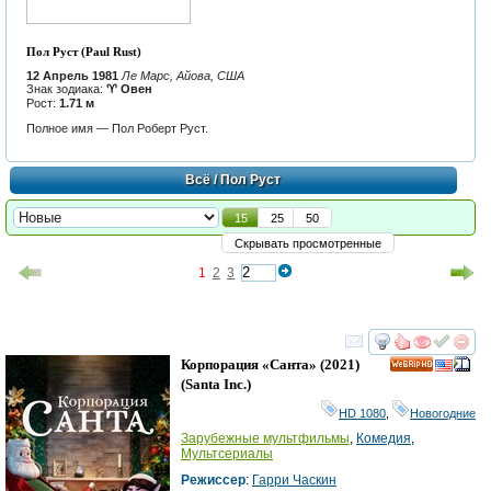
Пол Руст (Paul Rust)
12 Апрель 1981
Ле Марс, Айова, США
Знак зодиака:
♈ Овен
Рост:
1.71 м
Полное имя — Пол Роберт Руст.
Всё
/ Пол Руст
15
25
50
Скрывать просмотренные
1
2
3
смотреть
инте
Корпорация «Санта»
(2021)
HD
(
Santa Inc.
)
HD 1080
,
Новогодние
Зарубежные мультфильмы
,
Комедия
,
Мультсериалы
Режиссер
:
Гарри Часкин