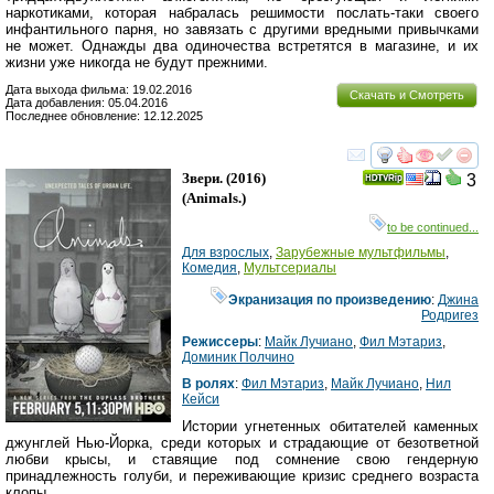
наркотиками, которая набралась решимости послать-таки своего
инфантильного парня, но завязать с другими вредными привычками
не может. Однажды два одиночества встретятся в магазине, и их
жизни уже никогда не будут прежними.
Дата выхода фильма: 19.02.2016
Скачать и Смотреть
Дата добавления: 05.04.2016
Последнее обновление: 12.12.2025
смотреть
инте
Звери.
(2016)
3
(
Animals.
)
to be continued...
Для взрослых
,
Зарубежные мультфильмы
,
Комедия
,
Мультсериалы
Экранизация по произведению
:
Джина
Родригез
Режиссеры
:
Майк Лучиано
,
Фил Мэтариз
,
Доминик Полчино
В ролях
:
Фил Мэтариз
,
Майк Лучиано
,
Нил
Кейси
Истории угнетенных обитателей каменных
джунглей Нью-Йорка, среди которых и страдающие от безответной
любви крысы, и ставящие под сомнение свою гендерную
принадлежность голуби, и переживающие кризис среднего возраста
клопы.