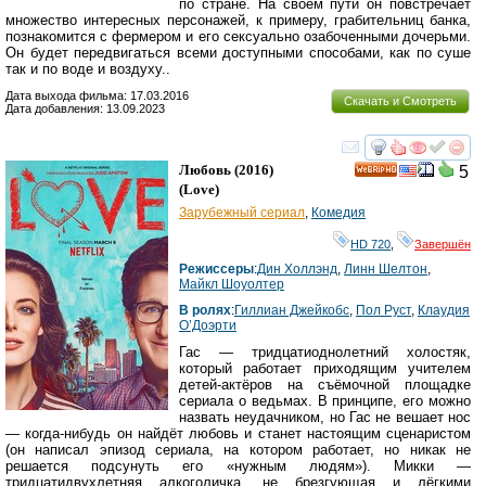
по стране. На своем пути он повстречает
множество интересных персонажей, к примеру, грабительниц банка,
познакомится с фермером и его сексуально озабоченными дочерьми.
Он будет передвигаться всеми доступными способами, как по суше
так и по воде и воздуху..
Дата выхода фильма: 17.03.2016
Скачать и Смотреть
Дата добавления: 13.09.2023
смотреть
инте
Любовь
(2016)
5
HD
(
Love
)
Зарубежный сериал
,
Комедия
HD 720
,
Завершён
Режиссеры
:
Дин Холлэнд
,
Линн Шелтон
,
Майкл Шоуолтер
В ролях
:
Гиллиан Джейкобс
,
Пол Руст
,
Клаудия
О’Доэрти
Гас — тридцатиоднолетний холостяк,
который работает приходящим учителем
детей-актёров на съёмочной площадке
сериала о ведьмах. В принципе, его можно
назвать неудачником, но Гас не вешает нос
— когда-нибудь он найдёт любовь и станет настоящим сценаристом
(он написал эпизод сериала, на котором работает, но никак не
решается подсунуть его «нужным людям»). Микки —
тридцатидвухлетняя алкоголичка, не брезгующая и лёгкими