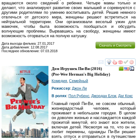
вращаются около сведений о ребенке. Четыре мамы только и
делают, что анализируют развитие своих малышей и соревнуются с
другими родителями по умению воспитывать детей. Решив немного
отвлечься от детского мира, женщины решают встретиться на
нейтральной территории. Они организовали веселый ужин для
мамочек, чтобы была возможность пообщаться и обсудить
волнующие проблемы. Вырвавшись на свободу, женщины имеют
возможность оторваться на полную катушку.
Дата выхода фильма: 27.01.2017
Скачать и Смотреть
Дата добавления: 12.08.2017
Последнее обновление: 07.03.2018
смотреть
инте
Дом Игрушек Пи-Ви
(2016)
(
Pee-Wee Herman's Big Holiday
)
Комедия
,
Семейный
Режиссер
:
Джон Ли
В ролях
:
Пол Рубенс
,
Джордан Блэк
,
Даг Кокс
Главный герой Пи-Ви, не совсем обычный,
жизнерадостный человек, который
проживает в небольшом городке. В целом
он доволен жизнью и наслаждается каждой
прожитой минутой, его знают все жители,
включая детей. Несмотря на то, что он не
любит перемены, однажды Пи-Ви решает
взять отпуск и отправиться в путешествие