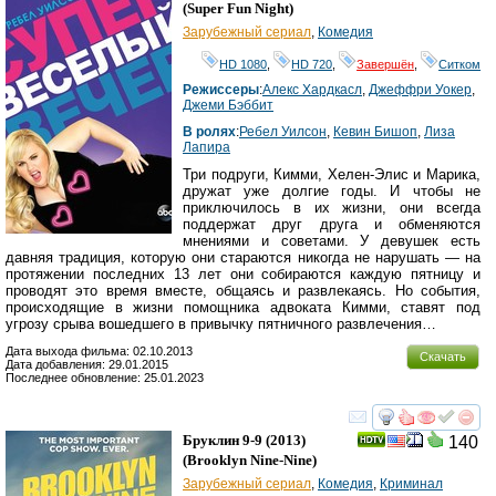
HD
(
Super Fun Night
)
Зарубежный сериал
,
Комедия
HD 1080
,
HD 720
,
Завершён
,
Ситком
Режиссеры
:
Алекс Хардкасл
,
Джеффри Уокер
,
Джеми Бэббит
В ролях
:
Ребел Уилсон
,
Кевин Бишоп
,
Лиза
Лапира
Три подруги, Кимми, Хелен-Элис и Марика,
дружат уже долгие годы. И чтобы не
приключилось в их жизни, они всегда
поддержат друг друга и обменяются
мнениями и советами. У девушек есть
давняя традиция, которую они стараются никогда не нарушать — на
протяжении последних 13 лет они собираются каждую пятницу и
проводят это время вместе, общаясь и развлекаясь. Но события,
происходящие в жизни помощника адвоката Кимми, ставят под
угрозу срыва вошедшего в привычку пятничного развлечения…
Дата выхода фильма: 02.10.2013
Скачать
Дата добавления: 29.01.2015
Последнее обновление: 25.01.2023
смотреть
инте
Бруклин 9-9
(2013)
140
(
Brooklyn Nine-Nine
)
Зарубежный сериал
,
Комедия
,
Криминал