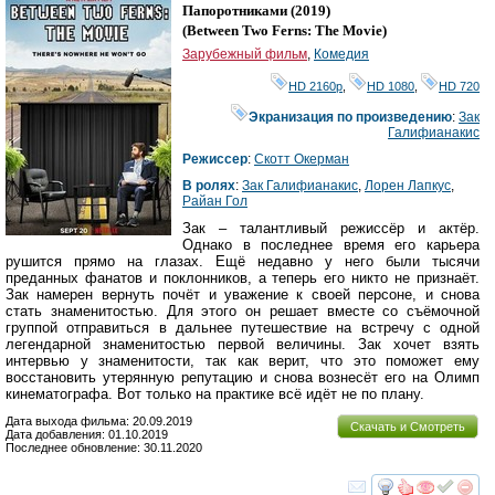
HD
Папоротниками
(2019)
(
Between Two Ferns: The Movie
)
Зарубежный фильм
,
Комедия
HD 2160р
,
HD 1080
,
HD 720
Экранизация по произведению
:
Зак
Галифианакис
Режиссер
:
Скотт Окерман
В ролях
:
Зак Галифианакис
,
Лорен Лапкус
,
Райан Гол
Зак – талантливый режиссёр и актёр.
Однако в последнее время его карьера
рушится прямо на глазах. Ещё недавно у него были тысячи
преданных фанатов и поклонников, а теперь его никто не признаёт.
Зак намерен вернуть почёт и уважение к своей персоне, и снова
стать знаменитостью. Для этого он решает вместе со съёмочной
группой отправиться в дальнее путешествие на встречу с одной
легендарной знаменитостью первой величины. Зак хочет взять
интервью у знаменитости, так как верит, что это поможет ему
восстановить утерянную репутацию и снова вознесёт его на Олимп
кинематографа. Вот только на практике всё идёт не по плану.
Дата выхода фильма: 20.09.2019
Скачать и Смотреть
Дата добавления: 01.10.2019
Последнее обновление: 30.11.2020