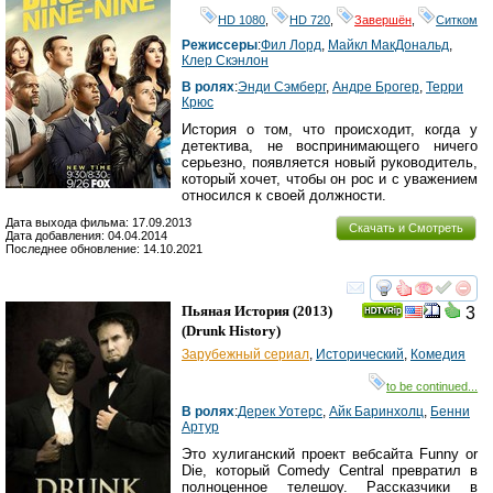
HD 1080
,
HD 720
,
Завершён
,
Ситком
Режиссеры
:
Фил Лорд
,
Майкл МакДональд
,
Клер Скэнлон
В ролях
:
Энди Сэмберг
,
Андре Брогер
,
Терри
Крюс
История о том, что происходит, когда у
детектива, не воспринимающего ничего
серьезно, появляется новый руководитель,
который хочет, чтобы он рос и с уважением
относился к своей должности.
Дата выхода фильма: 17.09.2013
Скачать и Смотреть
Дата добавления: 04.04.2014
Последнее обновление: 14.10.2021
смотреть
инте
Пьяная История
(2013)
3
(
Drunk History
)
Зарубежный сериал
,
Исторический
,
Комедия
to be continued...
В ролях
:
Дерек Уотерс
,
Айк Баринхолц
,
Бенни
Артур
Это хулиганский проект вебсайта Funny or
Die, который Comedy Central превратил в
полноценное телешоу. Рассказчики в