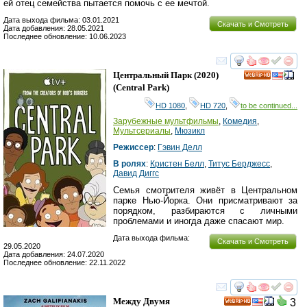
ей отец семейства пытается помочь с ее мечтой.
Дата выхода фильма: 03.01.2021
Скачать и Смотреть
Дата добавления: 28.05.2021
Последнее обновление: 10.06.2023
смотреть
инте
Центральный Парк
(2020)
HD
(
Central Park
)
HD 1080
,
HD 720
,
to be continued...
Зарубежные мультфильмы
,
Комедия
,
Мультсериалы
,
Мюзикл
Режиссер
:
Гэвин Делл
В ролях
:
Кристен Белл
,
Титус Берджесс
,
Давид Диггс
Семья смотрителя живёт в Центральном
парке Нью-Йорка. Они присматривают за
порядком, разбираются с личными
проблемами и иногда даже спасают мир.
Дата выхода фильма:
Скачать и Смотреть
29.05.2020
Дата добавления: 24.07.2020
Последнее обновление: 22.11.2022
смотреть
инте
Между Двумя
3