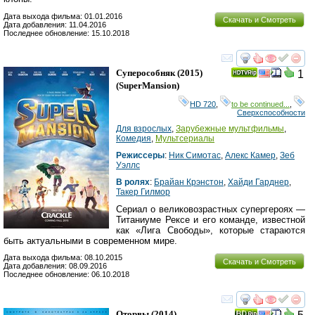
Дата выхода фильма: 01.01.2016
Скачать и Смотреть
Дата добавления: 11.04.2016
Последнее обновление: 15.10.2018
смотреть
инте
Суперособняк
(2015)
1
(
SuperMansion
)
HD 720
,
to be continued...
,
Сверхспособности
Для взрослых
,
Зарубежные мультфильмы
,
Комедия
,
Мультсериалы
Режиссеры
:
Ник Симотас
,
Алекс Камер
,
Зеб
Уэллс
В ролях
:
Брайан Крэнстон
,
Хайди Гарднер
,
Такер Гилмор
Сериал о великовозрастных супергероях —
Титаниуме Рексе и его команде, известной
как «Лига Свободы», которые стараются
быть актуальными в современном мире.
Дата выхода фильма: 08.10.2015
Скачать и Смотреть
Дата добавления: 08.09.2016
Последнее обновление: 06.10.2018
смотреть
инте
Оторвы
(2014)