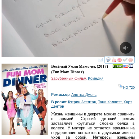
смотреть
инте
Весёлый Ужин Мамочек
(2017)
(
Fun Mom Dinner
)
Зарубежный фильм
,
Комедия
HD 720
Режиссер
:
Алетеа Джонс
В ролях
:
Кэтрин Аселтон
,
Тони Коллетт
,
Харт
Дентон
Жизнь женщины в декрете можно сравнить
с армией. Строгий детский режим
заставляет крутиться словно белка в
колесе. У матери не остается времени на
поддержание контактов с друзьями или на
уход за собой. Интересы женщины