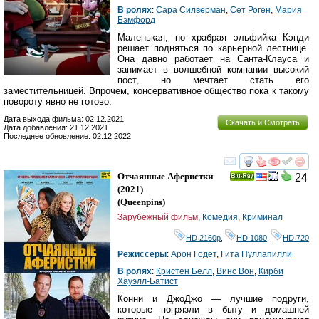
В ролях
:
Сара Силверман
,
Сет Роген
,
Мария
Бэмфорд
Маленькая, но храбрая эльфийка Кэнди
решает подняться по карьерной лестнице.
Она давно работает на Санта-Клауса и
занимает в волшебной компании высокий
пост, но мечтает стать его
заместительницей. Впрочем, консервативное общество пока к такому
повороту явно не готово.
Дата выхода фильма: 02.12.2021
Скачать и Смотреть
Дата добавления: 21.12.2021
Последнее обновление: 02.12.2022
смотреть
инте
Отчаянные Аферистки
24
Ray
(2021)
(
Queenpins
)
Зарубежный фильм
,
Комедия
,
Криминал
HD 2160р
,
HD 1080
,
HD 720
Режиссеры
:
Арон Годет
,
Гита Пуллапилли
В ролях
:
Кристен Белл
,
Винс Вон
,
Кирби
Хауэлл-Батист
Конни и ДжоДжо — лучшие подруги,
которые погрязли в быту и домашней